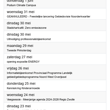
2023
donderdag 1 juni
Podium Climate Campus
2023
woensdag 31 mei
GEANNULEERD - Feestelijke lancering Gebiedsvisie Noorderkwartier
2023
dinsdag 30 mei
Stadshartcafé: Zero emissiezone
2023
dinsdag 30 mei
Uitnodiging professionalsbijeenkomst
2023
maandag 29 mei
Tweede Pinksterdag
2023
zaterdag 27 mei
opening expositie ENERGY
2023
vrijdag 26 mei
Informatiebijeenkomst Provinciaal Programma Landelijk
gebied/gebiedsprogramma Noord West Overijssel
2023
donderdag 25 mei
Kenniskring Kinderarmoede
2023
woensdag 24 mei
Veegsessie - Meerjarige agenda 2024-2028 Regio Zwolle
2023
dinsdag 23 mei