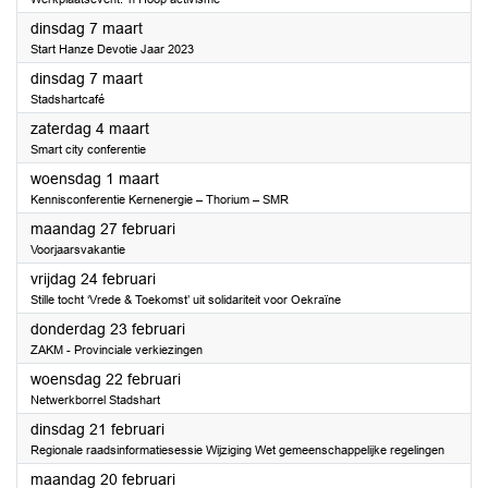
2023
dinsdag 7 maart
Start Hanze Devotie Jaar 2023
2023
dinsdag 7 maart
Stadshartcafé
2023
zaterdag 4 maart
Smart city conferentie
2023
woensdag 1 maart
Kennisconferentie Kernenergie – Thorium – SMR
2023
maandag 27 februari
Voorjaarsvakantie
2023
vrijdag 24 februari
Stille tocht ‘Vrede & Toekomst’ uit solidariteit voor Oekraïne
2023
donderdag 23 februari
ZAKM - Provinciale verkiezingen
2023
woensdag 22 februari
Netwerkborrel Stadshart
2023
dinsdag 21 februari
Regionale raadsinformatiesessie Wijziging Wet gemeenschappelijke regelingen
2023
maandag 20 februari