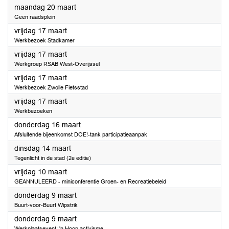
2023
maandag 20 maart
Geen raadsplein
2023
vrijdag 17 maart
Werkbezoek Stadkamer
2023
vrijdag 17 maart
Werkgroep RSAB West-Overijssel
2023
vrijdag 17 maart
Werkbezoek Zwolle Fietsstad
2023
vrijdag 17 maart
Werkbezoeken
2023
donderdag 16 maart
Afsluitende bijeenkomst DOE!-tank participatieaanpak
2023
dinsdag 14 maart
Tegenlicht in de stad (2e editie)
2023
vrijdag 10 maart
GEANNULEERD - miniconferentie Groen- en Recreatiebeleid
2023
donderdag 9 maart
Buurt-voor-Buurt Wipstrik
2023
donderdag 9 maart
Werkplaatsevent: 'n Hoop activisme