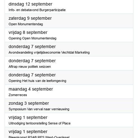
2023
dinsdag 12 september
Info- en debatavond Burgerparticipatie
2023
zaterdag 9 september
Open Monumentendag
2023
vrijdag 8 september
Opening Open Monumentendag
2023
donderdag 7 september
Avondwandeling vrijetijdseconomie Vechtdal Marketing
2023
donderdag 7 september
Aftrap nieuw politiek seizoen
2023
donderdag 7 september
Opening Het huis van de leefomgeving
2023
maandag 4 september
Zomerreces
2023
zondag 3 september
Symposium Van verval naar vernieuwing
2023
vrijdag 1 september
Uitnodiging tentoonstelling Sense of Place
2023
vrijdag 1 september
Bijeenkomst RSAB RES West-Overijssel