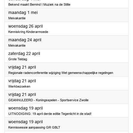
Bekend maakt Bemind I Muziek na de Stilte
2023
maandag 1 mei
Meivakantie
2023
woensdag 26 april
Kenniskring Kinderarmoede
2023
maandag 24 april
Meivakantie
2023
zaterdag 22 april
Grote Teldag
2023
vrijdag 21 april
Regionale radenconferentie wijziging Wet gemeenschappelijke regelingen
2023
vrijdag 21 april
Werkbezoeken
2023
vrijdag 21 april
GEANNULEERD - Koningsspelen - Sportservice Zwolle
2023
woensdag 19 april
UITNODIGING: 19 april derde editie Tegenlicht in de stad!
2023
woensdag 19 april
Kennissessie aanpassing GR GBLT