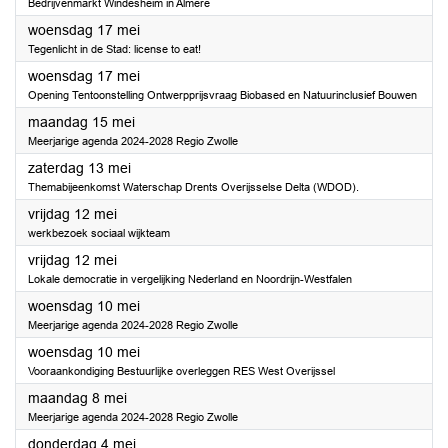
Bedrijvenmarkt Windesheim in Almere
2023
woensdag 17 mei
Tegenlicht in de Stad: license to eat!
2023
woensdag 17 mei
Opening Tentoonstelling Ontwerpprijsvraag Biobased en Natuurinclusief Bouwen
2023
maandag 15 mei
Meerjarige agenda 2024-2028 Regio Zwolle
2023
zaterdag 13 mei
Themabijeenkomst Waterschap Drents Overijsselse Delta (WDOD).
2023
vrijdag 12 mei
werkbezoek sociaal wijkteam
2023
vrijdag 12 mei
Lokale democratie in vergelijking Nederland en Noordrijn-Westfalen
2023
woensdag 10 mei
Meerjarige agenda 2024-2028 Regio Zwolle
2023
woensdag 10 mei
Vooraankondiging Bestuurlijke overleggen RES West Overijssel
2023
maandag 8 mei
Meerjarige agenda 2024-2028 Regio Zwolle
2023
donderdag 4 mei