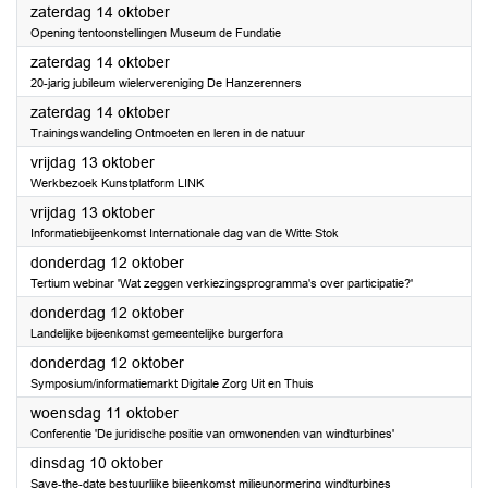
2023
zaterdag 14 oktober
Opening tentoonstellingen Museum de Fundatie
2023
zaterdag 14 oktober
20-jarig jubileum wielervereniging De Hanzerenners
2023
zaterdag 14 oktober
Trainingswandeling Ontmoeten en leren in de natuur
2023
vrijdag 13 oktober
Werkbezoek Kunstplatform LINK
2023
vrijdag 13 oktober
Informatiebijeenkomst Internationale dag van de Witte Stok
2023
donderdag 12 oktober
Tertium webinar 'Wat zeggen verkiezingsprogramma's over participatie?'
2023
donderdag 12 oktober
Landelijke bijeenkomst gemeentelijke burgerfora
2023
donderdag 12 oktober
Symposium/informatiemarkt Digitale Zorg Uit en Thuis
2023
woensdag 11 oktober
Conferentie 'De juridische positie van omwonenden van windturbines'
2023
dinsdag 10 oktober
Save-the-date bestuurlijke bijeenkomst milieunormering windturbines