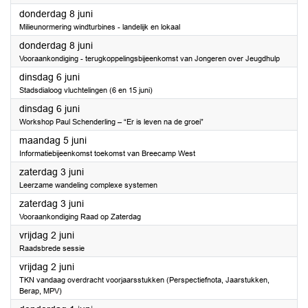
2023
donderdag 8 juni
Milieunormering windturbines - landelijk en lokaal
2023
donderdag 8 juni
Vooraankondiging - terugkoppelingsbijeenkomst van Jongeren over Jeugdhulp
2023
dinsdag 6 juni
Stadsdialoog vluchtelingen (6 en 15 juni)
2023
dinsdag 6 juni
Workshop Paul Schenderling – “Er is leven na de groei”
2023
maandag 5 juni
Informatiebijeenkomst toekomst van Breecamp West
2023
zaterdag 3 juni
Leerzame wandeling complexe systemen
2023
zaterdag 3 juni
Vooraankondiging Raad op Zaterdag
2023
vrijdag 2 juni
Raadsbrede sessie
2023
vrijdag 2 juni
TKN vandaag overdracht voorjaarsstukken (Perspectiefnota, Jaarstukken,
Berap, MPV)