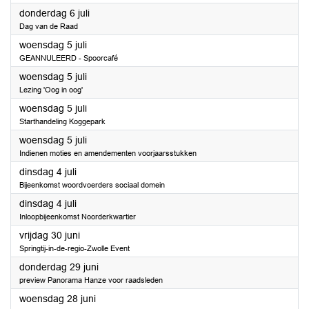
2023
donderdag 6 juli
Dag van de Raad
2023
woensdag 5 juli
GEANNULEERD - Spoorcafé
2023
woensdag 5 juli
Lezing 'Oog in oog'
2023
woensdag 5 juli
Starthandeling Koggepark
2023
woensdag 5 juli
Indienen moties en amendementen voorjaarsstukken
2023
dinsdag 4 juli
Bijeenkomst woordvoerders sociaal domein
2023
dinsdag 4 juli
Inloopbijeenkomst Noorderkwartier
2023
vrijdag 30 juni
Springtij-in-de-regio-Zwolle Event
2023
donderdag 29 juni
preview Panorama Hanze voor raadsleden
2023
woensdag 28 juni