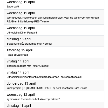
2023
woensdag 19 april
Spoorcafé
2023
woensdag 19 april
Werkbezoek Nieuwleusen aan windmolenproject Veur de Wind voor werkgroep
RSAB en Initiatiefgroep RES Twente
2023
woensdag 19 april
Uitnodiging Diner Pensant
2023
dinsdag 18 april
Stadshartcafé: praat mee over verkeer
2023
zaterdag 15 april
Raad op Zaterdag
2023
vrijdag 14 april
Thorbeckedebat met Pieter Omtzigt
2023
vrijdag 14 april
Uitnodiging miniconferentie Actualisatie groen- en recreatiebeleid
2023
donderdag 13 april
kunstproject [RE]CLAMED ARTSPACE bij het Filosofisch Café Zwolle
2023
woensdag 12 april
symposium 'De kerk en het slavernijverleden'
2023
dinsdag 11 april