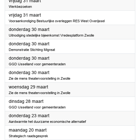
2023
vrijdag 31 maart
Werkbezoeken
2023
vrijdag 31 maart
Vooraankondiging Bestuurlijke overleggen RES West Overijssel
2023
donderdag 30 maart
Uitnodiging stedelijke bijeenkomst Vredesplatform Zwolle
2023
donderdag 30 maart
Demonstratie Stichting Migreat
2023
donderdag 30 maart
GGD IJsselland voor gemeenteraden
2023
donderdag 30 maart
Zie de mens theatervoorstelling in Zwolle
2023
woensdag 29 maart
Zie de mens theatervoorstelling in Zwolle
2023
dinsdag 28 maart
GGD IJsselland voor gemeenteraden
2023
donderdag 23 maart
Aardwarmte het duurzame economische alternatief
2023
maandag 20 maart
Strategisch raadsgesprek