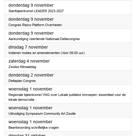
2023
donderdag 9 november
Startbijeenkomst LEADER 2023-2027
2023
donderdag 9 november
Congres Risico Platform Overheden
2023
donderdag 9 november
Aankondiging veertiende Nationaal Deltacongres
2023
dinsdag 7 november
Indienen moties en amendementen (Voor 09.00 uur)
2023
zaterdag 4 november
Zwolse Klimaatdag
2023
donderdag 2 november
Deltaplan Congres
2023
woensdag 1 november
Regionale bijeenkomst VNG over Lokale publieke omroepen: essentieel voor de
lokale democratie
2023
woensdag 1 november
Uitnodiging Symposium Community Art Zwolle
2023
woensdag 1 november
Beantwoording schriftelijke vragen
2023
dinsdag 31 oktober