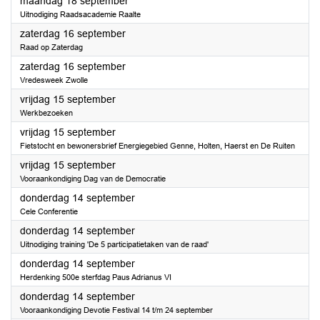
2023
maandag 18 september
Uitnodiging Raadsacademie Raalte
2023
zaterdag 16 september
Raad op Zaterdag
2023
zaterdag 16 september
Vredesweek Zwolle
2023
vrijdag 15 september
Werkbezoeken
2023
vrijdag 15 september
Fietstocht en bewonersbrief Energiegebied Genne, Holten, Haerst en De Ruiten
2023
vrijdag 15 september
Vooraankondiging Dag van de Democratie
2023
donderdag 14 september
Cele Conferentie
2023
donderdag 14 september
Uitnodiging training 'De 5 participatietaken van de raad'
2023
donderdag 14 september
Herdenking 500e sterfdag Paus Adrianus VI
2023
donderdag 14 september
Vooraankondiging Devotie Festival 14 t/m 24 september