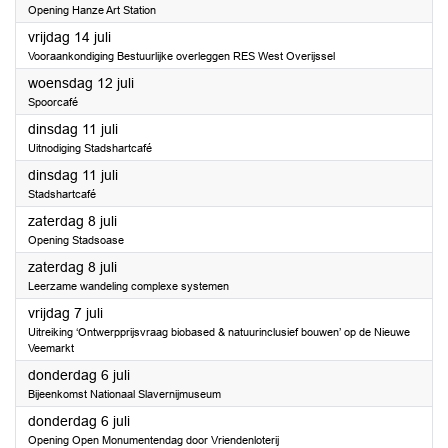
Opening Hanze Art Station
2023
vrijdag 14 juli
Vooraankondiging Bestuurlijke overleggen RES West Overijssel
2023
woensdag 12 juli
Spoorcafé
2023
dinsdag 11 juli
Uitnodiging Stadshartcafé
2023
dinsdag 11 juli
Stadshartcafé
2023
zaterdag 8 juli
Opening Stadsoase
2023
zaterdag 8 juli
Leerzame wandeling complexe systemen
2023
vrijdag 7 juli
Uitreiking ‘Ontwerpprijsvraag biobased & natuurinclusief bouwen’ op de Nieuwe
Veemarkt
2023
donderdag 6 juli
Bijeenkomst Nationaal Slavernijmuseum
2023
donderdag 6 juli
Opening Open Monumentendag door Vriendenloterij