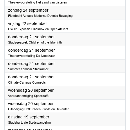
Theatervoorstelling Het zand van gisteren
2023
zondag 24 september
Fietstocht Actuele Moderne Devotie Beweging
2023
vrijdag 22 september
CW12 Expositie Blackbox en Open Ateliers
2023
donderdag 21 september
Stadsgesprek Children of the labyrinth
2023
donderdag 21 september
Theatervoorstelling De Noodzaak
2023
donderdag 21 september
Summer seminar Stadkamer
2023
donderdag 21 september
Climate Campus Connects
2023
woensdag 20 september
Vooraankondiging Spoorcafé
2023
woensdag 20 september
Uitnodiging HCO raden Zwolle en Deventer
2023
dinsdag 19 september
Stadshartcafé Stadswandeling