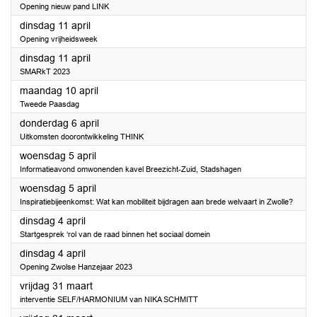
Opening nieuw pand LINK
2023
dinsdag 11 april
Opening vrijheidsweek
2023
dinsdag 11 april
SMARkT 2023
2023
maandag 10 april
Tweede Paasdag
2023
donderdag 6 april
Uitkomsten doorontwikkeling THINK
2023
woensdag 5 april
Informatieavond omwonenden kavel Breezicht-Zuid, Stadshagen
2023
woensdag 5 april
Inspiratiebijeenkomst: Wat kan mobiliteit bijdragen aan brede welvaart in Zwolle?
2023
dinsdag 4 april
Startgesprek ‘rol van de raad binnen het sociaal domein
2023
dinsdag 4 april
Opening Zwolse Hanzejaar 2023
2023
vrijdag 31 maart
interventie SELF/HARMONIUM van NIKA SCHMITT