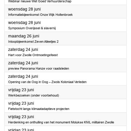
Webinar nieuwe Wet Goed Verhuurderschap
2023
woensdag 28 juni
Informatiebijeenkomst Onze Wijk Holtenbroek
2023
woensdag 28 juni
Symposium Overijssel & slavernij
2023
maandag 26 juni
Inloopbijeenkomst Zeven Alleetjes 2
2023
zaterdag 24 juni
Hart voor Zwolle Ontmoetingsfeest
2023
zaterdag 24 juni
preview Panorama Hanze voor raadsleden
2023
zaterdag 24 juni
Opening van de Oog in Oog – Zwols Koloniaal Verleden
2023
vrijdag 23 juni
Werkbezoeken (onder voorbehoud)
2023
vrijdag 23 juni
Fietstocht langs klimaatadaptieve projecten
2023
vrijdag 23 juni
Herdenking en onthulling van het monument Molukse KNIL militairen Zwolle
2023
vrijdag 23 juni