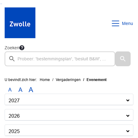
Ga naar de inhoud van deze pagina
Ga naar het zoeken
Ga naar het menu
Menu
Zoeken
U bevindt zich hier:
Home
Vergaderingen
Evenement
A
A
A
2027
2026
2025