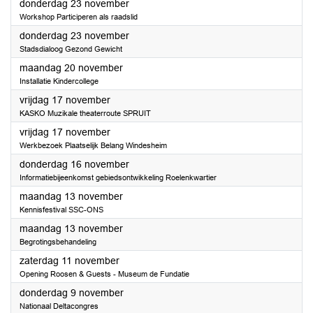
2023
donderdag 23 november
Workshop Participeren als raadslid
2023
donderdag 23 november
Stadsdialoog Gezond Gewicht
2023
maandag 20 november
Installatie Kindercollege
2023
vrijdag 17 november
KASKO Muzikale theaterroute SPRUIT
2023
vrijdag 17 november
Werkbezoek Plaatselijk Belang Windesheim
2023
donderdag 16 november
Informatiebijeenkomst gebiedsontwikkeling Roelenkwartier
2023
maandag 13 november
Kennisfestival SSC-ONS
2023
maandag 13 november
Begrotingsbehandeling
2023
zaterdag 11 november
Opening Roosen & Guests - Museum de Fundatie
2023
donderdag 9 november
Nationaal Deltacongres