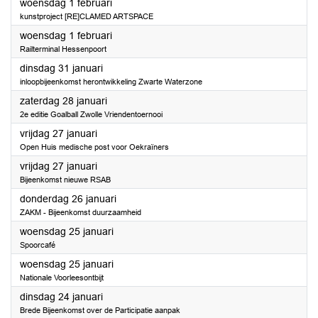
2023
woensdag 1 februari
kunstproject [RE]CLAMED ARTSPACE
2023
woensdag 1 februari
Railterminal Hessenpoort
2023
dinsdag 31 januari
inloopbijeenkomst herontwikkeling Zwarte Waterzone
2023
zaterdag 28 januari
2e editie Goalball Zwolle Vriendentoernooi
2023
vrijdag 27 januari
Open Huis medische post voor Oekraïners
2023
vrijdag 27 januari
Bijeenkomst nieuwe RSAB
2023
donderdag 26 januari
ZAKM - Bijeenkomst duurzaamheid
2023
woensdag 25 januari
Spoorcafé
2023
woensdag 25 januari
Nationale Voorleesontbijt
2023
dinsdag 24 januari
Brede Bijeenkomst over de Participatie aanpak