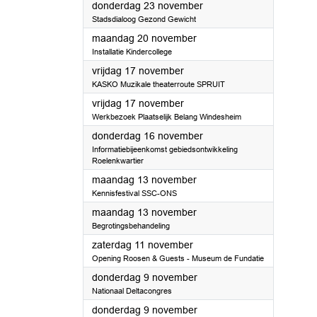
2023
donderdag 23 november
Stadsdialoog Gezond Gewicht
2023
maandag 20 november
Installatie Kindercollege
2023
vrijdag 17 november
KASKO Muzikale theaterroute SPRUIT
2023
vrijdag 17 november
Werkbezoek Plaatselijk Belang Windesheim
2023
donderdag 16 november
Informatiebijeenkomst gebiedsontwikkeling
Roelenkwartier
2023
maandag 13 november
Kennisfestival SSC-ONS
2023
maandag 13 november
Begrotingsbehandeling
2023
zaterdag 11 november
Opening Roosen & Guests - Museum de Fundatie
2023
donderdag 9 november
Nationaal Deltacongres
2023
donderdag 9 november