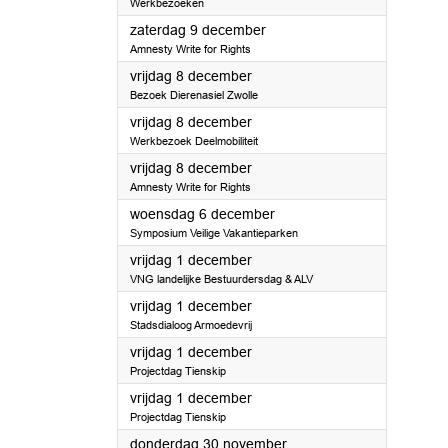
Werkbezoeken
2023
zaterdag 9 december
Amnesty Write for Rights
2023
vrijdag 8 december
Bezoek Dierenasiel Zwolle
2023
vrijdag 8 december
Werkbezoek Deelmobiliteit
2023
vrijdag 8 december
Amnesty Write for Rights
2023
woensdag 6 december
Symposium Veilige Vakantieparken
2023
vrijdag 1 december
VNG landelijke Bestuurdersdag & ALV
2023
vrijdag 1 december
Stadsdialoog Armoedevrij
2023
vrijdag 1 december
Projectdag Tienskip
2023
vrijdag 1 december
Projectdag Tienskip
2023
donderdag 30 november