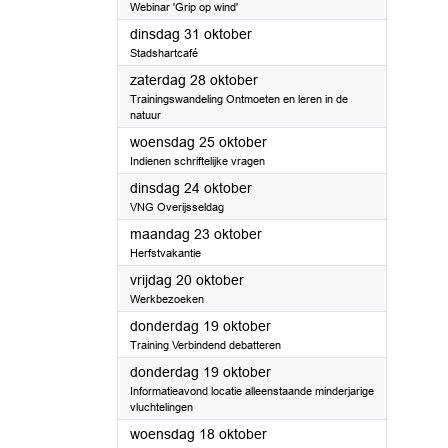
Webinar 'Grip op wind'
2023
dinsdag 31 oktober
Stadshartcafé
2023
zaterdag 28 oktober
Trainingswandeling Ontmoeten en leren in de
natuur
2023
woensdag 25 oktober
Indienen schriftelijke vragen
2023
dinsdag 24 oktober
VNG Overijsseldag
2023
maandag 23 oktober
Herfstvakantie
2023
vrijdag 20 oktober
Werkbezoeken
2023
donderdag 19 oktober
Training Verbindend debatteren
2023
donderdag 19 oktober
Informatieavond locatie alleenstaande minderjarige
vluchtelingen
2023
woensdag 18 oktober