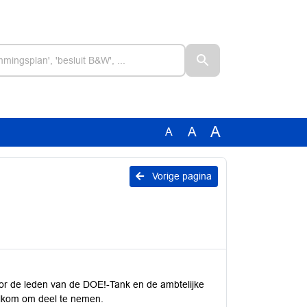
A
A
A
Vorige pagina
oor de leden van de DOE!-Tank en de ambtelijke
elkom om deel te nemen.