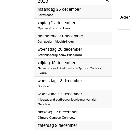
2023
2023
maandag 25 december
Kerstreces
Age
2023
vrijdag 22 december
Opening Kleur de Hanze
2023
donderdag 21 december
Symposium Vluchtelingen
2023
woensdag 20 december
Starthandeling bouw Passerelle
2023
vrijdag 15 december
Netwerkborrel Stadshart en Opening Winters
Zwolle
2023
woensdag 13 december
Sportcafé
2023
woensdag 13 december
Inloopavond oudbouw/nieuwbouw Van der
Capellen
2023
dinsdag 12 december
Climate Campus Connects
2023
zaterdag 9 december