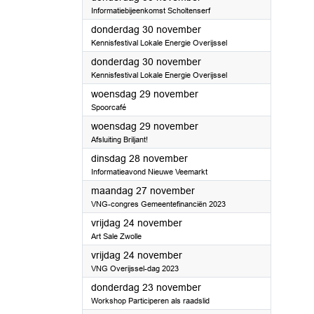
Informatiebijeenkomst Scholtenserf
2023
donderdag 30 november
Kennisfestival Lokale Energie Overijssel
2023
donderdag 30 november
Kennisfestival Lokale Energie Overijssel
2023
woensdag 29 november
Spoorcafé
2023
woensdag 29 november
Afsluiting Briljant!
2023
dinsdag 28 november
Informatieavond Nieuwe Veemarkt
2023
maandag 27 november
VNG-congres Gemeentefinanciën 2023
2023
vrijdag 24 november
Art Sale Zwolle
2023
vrijdag 24 november
VNG Overijssel-dag 2023
2023
donderdag 23 november
Workshop Participeren als raadslid