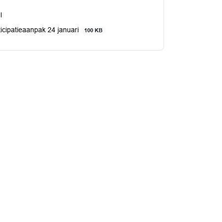
l
icipatieaanpak 24 januari
100 KB