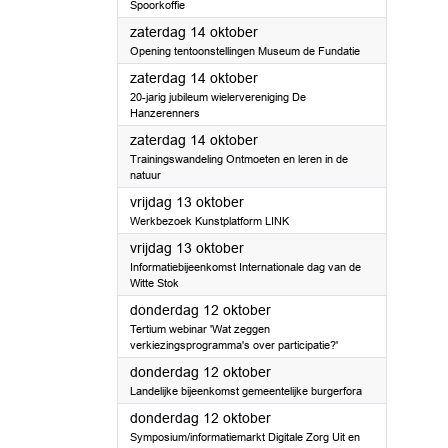
Spoorkoffie
2023
zaterdag 14 oktober
Opening tentoonstellingen Museum de Fundatie
2023
zaterdag 14 oktober
20-jarig jubileum wielervereniging De
Hanzerenners
2023
zaterdag 14 oktober
Trainingswandeling Ontmoeten en leren in de
natuur
2023
vrijdag 13 oktober
Werkbezoek Kunstplatform LINK
2023
vrijdag 13 oktober
Informatiebijeenkomst Internationale dag van de
Witte Stok
2023
donderdag 12 oktober
Tertium webinar 'Wat zeggen
verkiezingsprogramma's over participatie?'
2023
donderdag 12 oktober
Landelijke bijeenkomst gemeentelijke burgerfora
2023
donderdag 12 oktober
Symposium/informatiemarkt Digitale Zorg Uit en