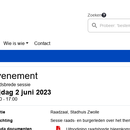
Zoeken
Wie is wie
Contact
venement
sbrede sessie
jdag 2 juni 2023
0 - 17:00
tie
Raadzaal, Stadhuis Zwolle
ichting
Sessie raads- en burgerleden over het the
nda documenten
Uitnodiging raadsbrede bijeenkom