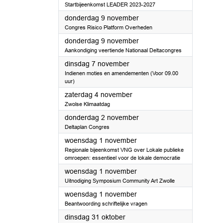
Startbijeenkomst LEADER 2023-2027
2023
donderdag 9 november
Congres Risico Platform Overheden
2023
donderdag 9 november
Aankondiging veertiende Nationaal Deltacongres
2023
dinsdag 7 november
Indienen moties en amendementen (Voor 09.00
uur)
2023
zaterdag 4 november
Zwolse Klimaatdag
2023
donderdag 2 november
Deltaplan Congres
2023
woensdag 1 november
Regionale bijeenkomst VNG over Lokale publieke
omroepen: essentieel voor de lokale democratie
2023
woensdag 1 november
Uitnodiging Symposium Community Art Zwolle
2023
woensdag 1 november
Beantwoording schriftelijke vragen
2023
dinsdag 31 oktober