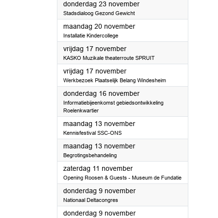
2023
donderdag 23 november
Stadsdialoog Gezond Gewicht
2023
maandag 20 november
Installatie Kindercollege
2023
vrijdag 17 november
KASKO Muzikale theaterroute SPRUIT
2023
vrijdag 17 november
Werkbezoek Plaatselijk Belang Windesheim
2023
donderdag 16 november
Informatiebijeenkomst gebiedsontwikkeling
Roelenkwartier
2023
maandag 13 november
Kennisfestival SSC-ONS
2023
maandag 13 november
Begrotingsbehandeling
2023
zaterdag 11 november
Opening Roosen & Guests - Museum de Fundatie
2023
donderdag 9 november
Nationaal Deltacongres
2023
donderdag 9 november