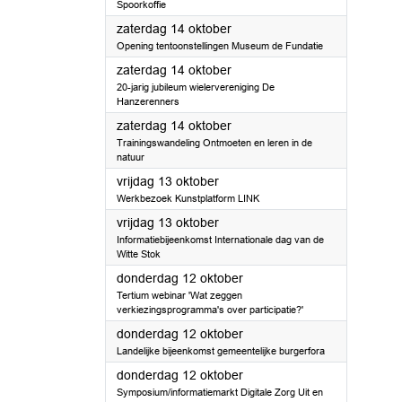
Spoorkoffie
2023
zaterdag 14 oktober
Opening tentoonstellingen Museum de Fundatie
2023
zaterdag 14 oktober
20-jarig jubileum wielervereniging De
Hanzerenners
2023
zaterdag 14 oktober
Trainingswandeling Ontmoeten en leren in de
natuur
2023
vrijdag 13 oktober
Werkbezoek Kunstplatform LINK
2023
vrijdag 13 oktober
Informatiebijeenkomst Internationale dag van de
Witte Stok
2023
donderdag 12 oktober
Tertium webinar 'Wat zeggen
verkiezingsprogramma's over participatie?'
2023
donderdag 12 oktober
Landelijke bijeenkomst gemeentelijke burgerfora
2023
donderdag 12 oktober
Symposium/informatiemarkt Digitale Zorg Uit en