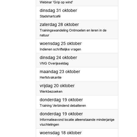
Webinar 'Grip op wind'
2023
dinsdag 31 oktober
Stadshartcafé
2023
zaterdag 28 oktober
Trainingswandeling Ontmoeten en leren in de
natuur
2023
woensdag 25 oktober
Indienen schriftelijke vragen
2023
dinsdag 24 oktober
VNG Overijsseldag
2023
maandag 23 oktober
Herfstvakantie
2023
vrijdag 20 oktober
Werkbezoeken
2023
donderdag 19 oktober
Training Verbindend debatteren
2023
donderdag 19 oktober
Informatieavond locatie alleenstaande minderjarige
vluchtelingen
2023
woensdag 18 oktober