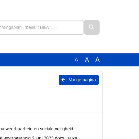
A
A
A
Vorige pagina
ma weerbaarheid en sociale veiligheid
st weerbaarheid 2 juni 2023.docx
26 KB