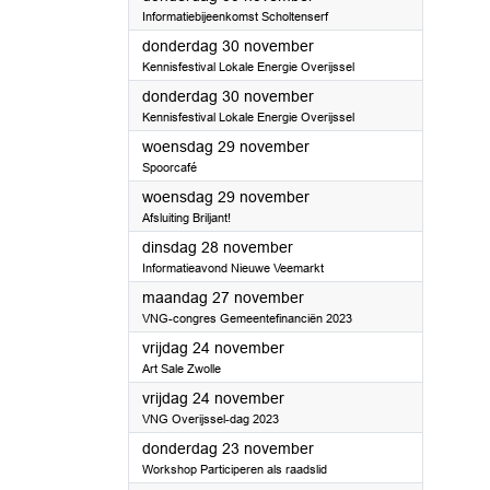
Informatiebijeenkomst Scholtenserf
2023
donderdag 30 november
Kennisfestival Lokale Energie Overijssel
2023
donderdag 30 november
Kennisfestival Lokale Energie Overijssel
2023
woensdag 29 november
Spoorcafé
2023
woensdag 29 november
Afsluiting Briljant!
2023
dinsdag 28 november
Informatieavond Nieuwe Veemarkt
2023
maandag 27 november
VNG-congres Gemeentefinanciën 2023
2023
vrijdag 24 november
Art Sale Zwolle
2023
vrijdag 24 november
VNG Overijssel-dag 2023
2023
donderdag 23 november
Workshop Participeren als raadslid