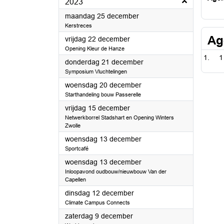
2023
2023
maandag 25 december
Kerstreces
Ag
2023
vrijdag 22 december
Opening Kleur de Hanze
1
2023
donderdag 21 december
Symposium Vluchtelingen
2023
woensdag 20 december
Starthandeling bouw Passerelle
2023
vrijdag 15 december
Netwerkborrel Stadshart en Opening Winters
Zwolle
2023
woensdag 13 december
Sportcafé
2023
woensdag 13 december
Inloopavond oudbouw/nieuwbouw Van der
Capellen
2023
dinsdag 12 december
Climate Campus Connects
2023
zaterdag 9 december