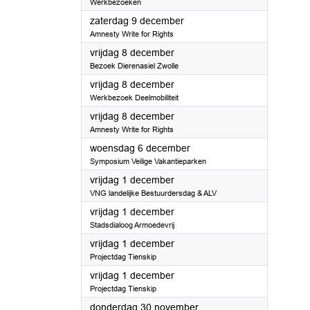
Werkbezoeken
2023
zaterdag 9 december
Amnesty Write for Rights
2023
vrijdag 8 december
Bezoek Dierenasiel Zwolle
2023
vrijdag 8 december
Werkbezoek Deelmobiliteit
2023
vrijdag 8 december
Amnesty Write for Rights
2023
woensdag 6 december
Symposium Veilige Vakantieparken
2023
vrijdag 1 december
VNG landelijke Bestuurdersdag & ALV
2023
vrijdag 1 december
Stadsdialoog Armoedevrij
2023
vrijdag 1 december
Projectdag Tienskip
2023
vrijdag 1 december
Projectdag Tienskip
2023
donderdag 30 november