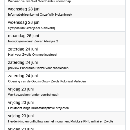
Webinar nieuwe Wet Goed Verhuurderschap
2023
woensdag 28 juni
Informatiebijeenkomst Onze Wijk Holtenbroek
2023
woensdag 28 juni
Symposium Overijssel & slavernij
2023
maandag 26 juni
Inloopbijeenkomst Zeven Alleetjes 2
2023
zaterdag 24 juni
Hart voor Zwolle Ontmoetingsfeest
2023
zaterdag 24 juni
preview Panorama Hanze voor raadsleden
2023
zaterdag 24 juni
Opening van de Oog in Oog – Zwols Koloniaal Verleden
2023
vrijdag 23 juni
Werkbezoeken (onder voorbehoud)
2023
vrijdag 23 juni
Fietstocht langs klimaatadaptieve projecten
2023
vrijdag 23 juni
Herdenking en onthulling van het monument Molukse KNIL militairen Zwolle
2023
vrijdag 23 juni