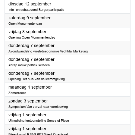
2023
dinsdag 12 september
Info- en debatavond Burgerparticipatie
2023
zaterdag 9 september
Open Monumentendag
2023
vrijdag 8 september
Opening Open Monumentendag
2023
donderdag 7 september
Avondwandeling vrijetijdseconomie Vechtdal Marketing
2023
donderdag 7 september
Aftrap nieuw politiek seizoen
2023
donderdag 7 september
Opening Het huis van de leefomgeving
2023
maandag 4 september
Zomerreces
2023
zondag 3 september
Symposium Van verval naar vernieuwing
2023
vrijdag 1 september
Uitnodiging tentoonstelling Sense of Place
2023
vrijdag 1 september
Bijeenkomst RSAB RES West-Overijssel