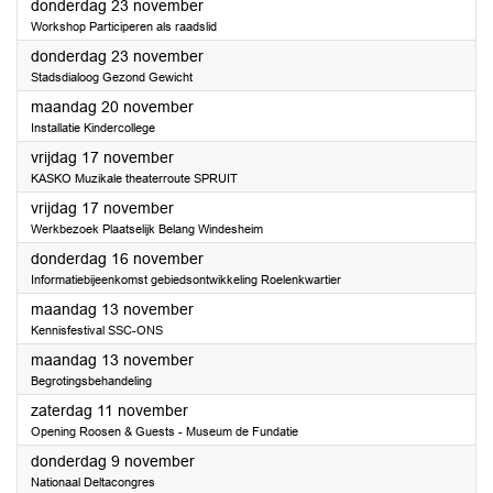
2023
donderdag 23 november
Workshop Participeren als raadslid
2023
donderdag 23 november
Stadsdialoog Gezond Gewicht
2023
maandag 20 november
Installatie Kindercollege
2023
vrijdag 17 november
KASKO Muzikale theaterroute SPRUIT
2023
vrijdag 17 november
Werkbezoek Plaatselijk Belang Windesheim
2023
donderdag 16 november
Informatiebijeenkomst gebiedsontwikkeling Roelenkwartier
2023
maandag 13 november
Kennisfestival SSC-ONS
2023
maandag 13 november
Begrotingsbehandeling
2023
zaterdag 11 november
Opening Roosen & Guests - Museum de Fundatie
2023
donderdag 9 november
Nationaal Deltacongres