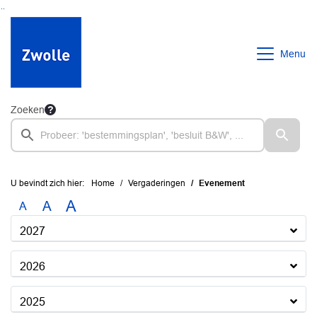
Ga naar de inhoud van deze pagina
Ga naar het zoeken
Ga naar het menu
Menu
Zoeken
U bevindt zich hier:
Home
Vergaderingen
Evenement
A
A
A
2027
2026
2025