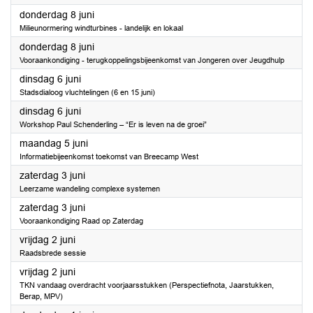
2023
donderdag 8 juni
Milieunormering windturbines - landelijk en lokaal
2023
donderdag 8 juni
Vooraankondiging - terugkoppelingsbijeenkomst van Jongeren over Jeugdhulp
2023
dinsdag 6 juni
Stadsdialoog vluchtelingen (6 en 15 juni)
2023
dinsdag 6 juni
Workshop Paul Schenderling – “Er is leven na de groei”
2023
maandag 5 juni
Informatiebijeenkomst toekomst van Breecamp West
2023
zaterdag 3 juni
Leerzame wandeling complexe systemen
2023
zaterdag 3 juni
Vooraankondiging Raad op Zaterdag
2023
vrijdag 2 juni
Raadsbrede sessie
2023
vrijdag 2 juni
TKN vandaag overdracht voorjaarsstukken (Perspectiefnota, Jaarstukken,
Berap, MPV)