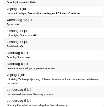
Opening Hanze Art Station
2023
vrijdag 14 juli
Vooraankondiging Bestuurlijke overleggen RES West Overijssel
2023
woensdag 12 juli
Spoorcafé
2023
dinsdag 11 juli
Uitnodiging Stadshartcafé
2023
dinsdag 11 juli
Stadshartcafé
2023
zaterdag 8 juli
Opening Stadsoase
2023
zaterdag 8 juli
Leerzame wandeling complexe systemen
2023
vrijdag 7 juli
Uitreiking ‘Ontwerpprijsvraag biobased & natuurinclusief bouwen’ op de Nieuwe
Veemarkt
2023
donderdag 6 juli
Bijeenkomst Nationaal Slavernijmuseum
2023
donderdag 6 juli
Opening Open Monumentendag door Vriendenloterij