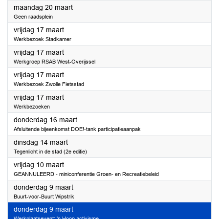
2023
maandag 20 maart
Geen raadsplein
2023
vrijdag 17 maart
Werkbezoek Stadkamer
2023
vrijdag 17 maart
Werkgroep RSAB West-Overijssel
2023
vrijdag 17 maart
Werkbezoek Zwolle Fietsstad
2023
vrijdag 17 maart
Werkbezoeken
2023
donderdag 16 maart
Afsluitende bijeenkomst DOE!-tank participatieaanpak
2023
dinsdag 14 maart
Tegenlicht in de stad (2e editie)
2023
vrijdag 10 maart
GEANNULEERD - miniconferentie Groen- en Recreatiebeleid
2023
donderdag 9 maart
Buurt-voor-Buurt Wipstrik
2023
donderdag 9 maart
Werkplaatsevent: 'n Hoop activisme