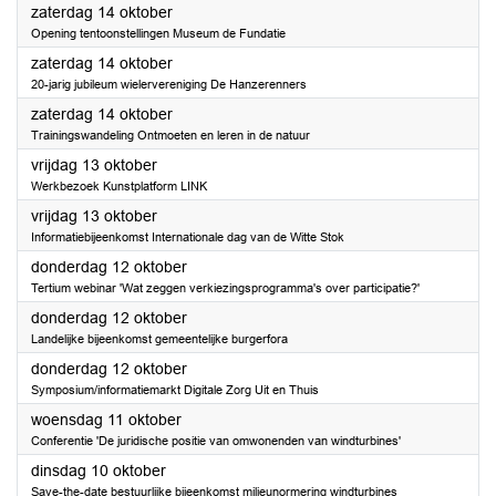
2023
zaterdag 14 oktober
Opening tentoonstellingen Museum de Fundatie
2023
zaterdag 14 oktober
20-jarig jubileum wielervereniging De Hanzerenners
2023
zaterdag 14 oktober
Trainingswandeling Ontmoeten en leren in de natuur
2023
vrijdag 13 oktober
Werkbezoek Kunstplatform LINK
2023
vrijdag 13 oktober
Informatiebijeenkomst Internationale dag van de Witte Stok
2023
donderdag 12 oktober
Tertium webinar 'Wat zeggen verkiezingsprogramma's over participatie?'
2023
donderdag 12 oktober
Landelijke bijeenkomst gemeentelijke burgerfora
2023
donderdag 12 oktober
Symposium/informatiemarkt Digitale Zorg Uit en Thuis
2023
woensdag 11 oktober
Conferentie 'De juridische positie van omwonenden van windturbines'
2023
dinsdag 10 oktober
Save-the-date bestuurlijke bijeenkomst milieunormering windturbines