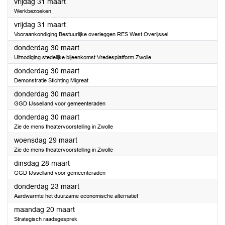
2023
vrijdag 31 maart
Werkbezoeken
2023
vrijdag 31 maart
Vooraankondiging Bestuurlijke overleggen RES West Overijssel
2023
donderdag 30 maart
Uitnodiging stedelijke bijeenkomst Vredesplatform Zwolle
2023
donderdag 30 maart
Demonstratie Stichting Migreat
2023
donderdag 30 maart
GGD IJsselland voor gemeenteraden
2023
donderdag 30 maart
Zie de mens theatervoorstelling in Zwolle
2023
woensdag 29 maart
Zie de mens theatervoorstelling in Zwolle
2023
dinsdag 28 maart
GGD IJsselland voor gemeenteraden
2023
donderdag 23 maart
Aardwarmte het duurzame economische alternatief
2023
maandag 20 maart
Strategisch raadsgesprek