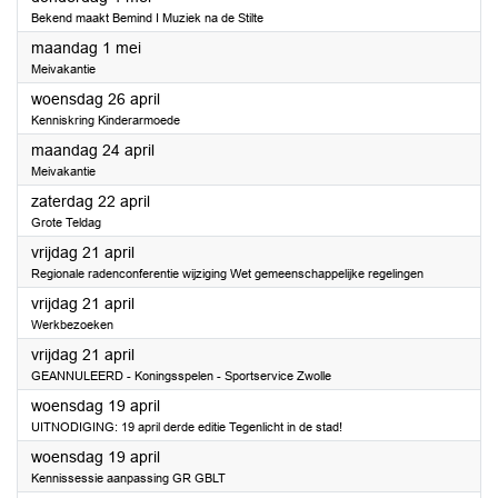
Bekend maakt Bemind I Muziek na de Stilte
2023
maandag 1 mei
Meivakantie
2023
woensdag 26 april
Kenniskring Kinderarmoede
2023
maandag 24 april
Meivakantie
2023
zaterdag 22 april
Grote Teldag
2023
vrijdag 21 april
Regionale radenconferentie wijziging Wet gemeenschappelijke regelingen
2023
vrijdag 21 april
Werkbezoeken
2023
vrijdag 21 april
GEANNULEERD - Koningsspelen - Sportservice Zwolle
2023
woensdag 19 april
UITNODIGING: 19 april derde editie Tegenlicht in de stad!
2023
woensdag 19 april
Kennissessie aanpassing GR GBLT