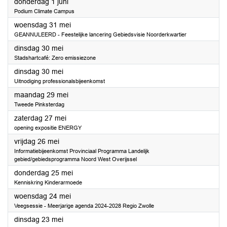
2023
donderdag 1 juni
Podium Climate Campus
2023
woensdag 31 mei
GEANNULEERD - Feestelijke lancering Gebiedsvisie Noorderkwartier
2023
dinsdag 30 mei
Stadshartcafé: Zero emissiezone
2023
dinsdag 30 mei
Uitnodiging professionalsbijeenkomst
2023
maandag 29 mei
Tweede Pinksterdag
2023
zaterdag 27 mei
opening expositie ENERGY
2023
vrijdag 26 mei
Informatiebijeenkomst Provinciaal Programma Landelijk
gebied/gebiedsprogramma Noord West Overijssel
2023
donderdag 25 mei
Kenniskring Kinderarmoede
2023
woensdag 24 mei
Veegsessie - Meerjarige agenda 2024-2028 Regio Zwolle
2023
dinsdag 23 mei