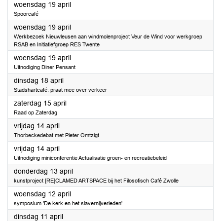
2023
woensdag 19 april
Spoorcafé
2023
woensdag 19 april
Werkbezoek Nieuwleusen aan windmolenproject Veur de Wind voor werkgroep
RSAB en Initiatiefgroep RES Twente
2023
woensdag 19 april
Uitnodiging Diner Pensant
2023
dinsdag 18 april
Stadshartcafé: praat mee over verkeer
2023
zaterdag 15 april
Raad op Zaterdag
2023
vrijdag 14 april
Thorbeckedebat met Pieter Omtzigt
2023
vrijdag 14 april
Uitnodiging miniconferentie Actualisatie groen- en recreatiebeleid
2023
donderdag 13 april
kunstproject [RE]CLAMED ARTSPACE bij het Filosofisch Café Zwolle
2023
woensdag 12 april
symposium 'De kerk en het slavernijverleden'
2023
dinsdag 11 april