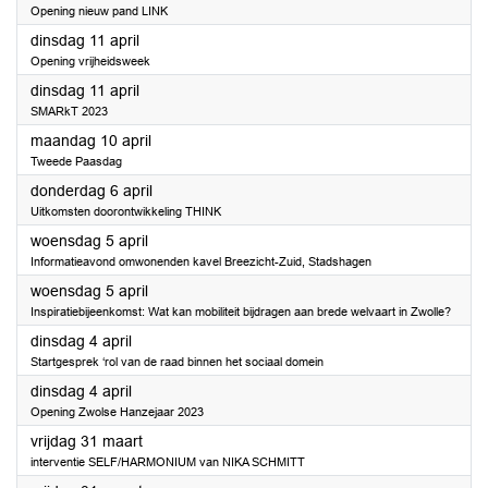
Opening nieuw pand LINK
2023
dinsdag 11 april
Opening vrijheidsweek
2023
dinsdag 11 april
SMARkT 2023
2023
maandag 10 april
Tweede Paasdag
2023
donderdag 6 april
Uitkomsten doorontwikkeling THINK
2023
woensdag 5 april
Informatieavond omwonenden kavel Breezicht-Zuid, Stadshagen
2023
woensdag 5 april
Inspiratiebijeenkomst: Wat kan mobiliteit bijdragen aan brede welvaart in Zwolle?
2023
dinsdag 4 april
Startgesprek ‘rol van de raad binnen het sociaal domein
2023
dinsdag 4 april
Opening Zwolse Hanzejaar 2023
2023
vrijdag 31 maart
interventie SELF/HARMONIUM van NIKA SCHMITT