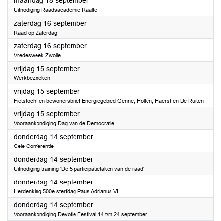
2023
maandag 18 september
Uitnodiging Raadsacademie Raalte
2023
zaterdag 16 september
Raad op Zaterdag
2023
zaterdag 16 september
Vredesweek Zwolle
2023
vrijdag 15 september
Werkbezoeken
2023
vrijdag 15 september
Fietstocht en bewonersbrief Energiegebied Genne, Holten, Haerst en De Ruiten
2023
vrijdag 15 september
Vooraankondiging Dag van de Democratie
2023
donderdag 14 september
Cele Conferentie
2023
donderdag 14 september
Uitnodiging training 'De 5 participatietaken van de raad'
2023
donderdag 14 september
Herdenking 500e sterfdag Paus Adrianus VI
2023
donderdag 14 september
Vooraankondiging Devotie Festival 14 t/m 24 september