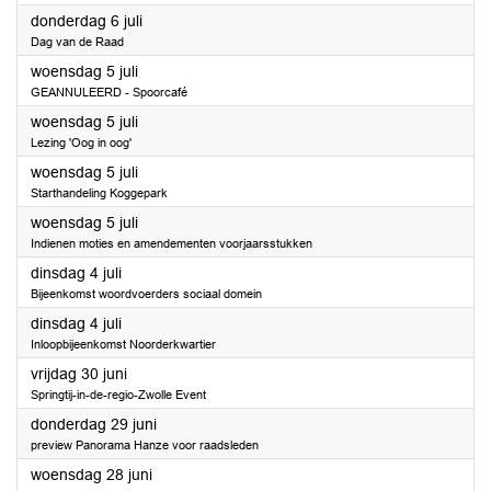
2023
donderdag 6 juli
Dag van de Raad
2023
woensdag 5 juli
GEANNULEERD - Spoorcafé
2023
woensdag 5 juli
Lezing 'Oog in oog'
2023
woensdag 5 juli
Starthandeling Koggepark
2023
woensdag 5 juli
Indienen moties en amendementen voorjaarsstukken
2023
dinsdag 4 juli
Bijeenkomst woordvoerders sociaal domein
2023
dinsdag 4 juli
Inloopbijeenkomst Noorderkwartier
2023
vrijdag 30 juni
Springtij-in-de-regio-Zwolle Event
2023
donderdag 29 juni
preview Panorama Hanze voor raadsleden
2023
woensdag 28 juni