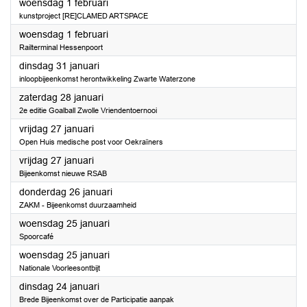
2023
woensdag 1 februari
kunstproject [RE]CLAMED ARTSPACE
2023
woensdag 1 februari
Railterminal Hessenpoort
2023
dinsdag 31 januari
inloopbijeenkomst herontwikkeling Zwarte Waterzone
2023
zaterdag 28 januari
2e editie Goalball Zwolle Vriendentoernooi
2023
vrijdag 27 januari
Open Huis medische post voor Oekraïners
2023
vrijdag 27 januari
Bijeenkomst nieuwe RSAB
2023
donderdag 26 januari
ZAKM - Bijeenkomst duurzaamheid
2023
woensdag 25 januari
Spoorcafé
2023
woensdag 25 januari
Nationale Voorleesontbijt
2023
dinsdag 24 januari
Brede Bijeenkomst over de Participatie aanpak