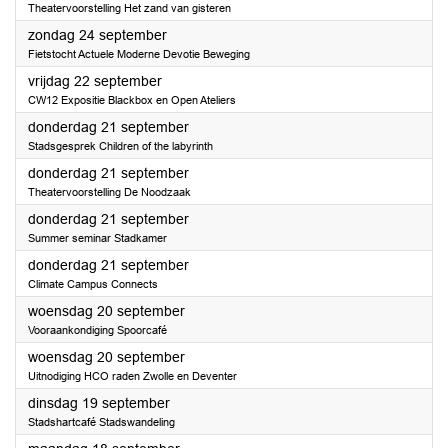
Theatervoorstelling Het zand van gisteren
2023
zondag 24 september
Fietstocht Actuele Moderne Devotie Beweging
2023
vrijdag 22 september
CW12 Expositie Blackbox en Open Ateliers
2023
donderdag 21 september
Stadsgesprek Children of the labyrinth
2023
donderdag 21 september
Theatervoorstelling De Noodzaak
2023
donderdag 21 september
Summer seminar Stadkamer
2023
donderdag 21 september
Climate Campus Connects
2023
woensdag 20 september
Vooraankondiging Spoorcafé
2023
woensdag 20 september
Uitnodiging HCO raden Zwolle en Deventer
2023
dinsdag 19 september
Stadshartcafé Stadswandeling