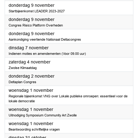
2023
donderdag 9 november
Startbijeenkomst LEADER 2023-2027
2023
donderdag 9 november
Congres Risico Platform Overheden
2023
donderdag 9 november
Aankondiging veertiende Nationaal Deltacongres
2023
dinsdag 7 november
Indienen moties en amendementen (Voor 09.00 uur)
2023
zaterdag 4 november
Zwolse Klimaatdag
2023
donderdag 2 november
Deltaplan Congres
2023
woensdag 1 november
Regionale bijeenkomst VNG over Lokale publieke omroepen: essentieel voor de
lokale democratie
2023
woensdag 1 november
Uitnodiging Symposium Community Art Zwolle
2023
woensdag 1 november
Beantwoording schriftelijke vragen
2023
dinsdag 31 oktober