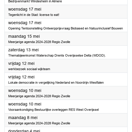
Bedrijvenmarkt Windesheim in Almere
2023
woensdag 17 mei
Tegenlicht in de Stad: license to eat!
2023
woensdag 17 mei
Opening Tentoonstelling Ontwerpprijsvraag Biobased en Natuurinclusief Bouwen
2023
maandag 15 mei
Meerjarige agenda 2024-2028 Regio Zwolle
2023
zaterdag 13 mei
Themabijeenkomst Waterschap Drents Overijsselse Delta (WDOD).
2023
vrijdag 12 mei
werkbezoek sociaal wijkteam
2023
vrijdag 12 mei
Lokale democratie in vergelijking Nederland en Noordrijn-Westfalen
2023
woensdag 10 mei
Meerjarige agenda 2024-2028 Regio Zwolle
2023
woensdag 10 mei
Vooraankondiging Bestuurlijke overleggen RES West Overijssel
2023
maandag 8 mei
Meerjarige agenda 2024-2028 Regio Zwolle
2023
donderdag 4 mei