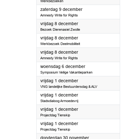
Werkbezoeken
2023
zaterdag 9 december
Amnesty Write for Rights
2023
vrijdag 8 december
Bezoek Dierenasiel Zwolle
2023
vrijdag 8 december
Werkbezoek Deelmobiliteit
2023
vrijdag 8 december
Amnesty Write for Rights
2023
woensdag 6 december
Symposium Veilige Vakantieparken
2023
vrijdag 1 december
VNG landelijke Bestuurdersdag & ALV
2023
vrijdag 1 december
Stadsdialoog Armoedevrij
2023
vrijdag 1 december
Projectdag Tienskip
2023
vrijdag 1 december
Projectdag Tienskip
2023
donderdag 30 november