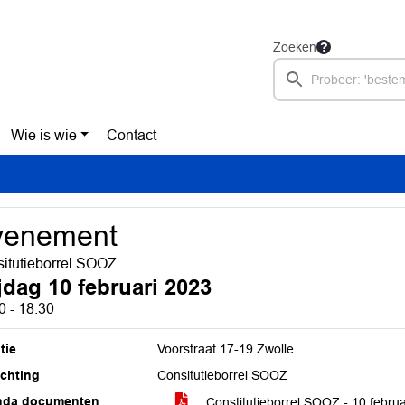
Zoeken
Wie is wie
Contact
venement
itutieborrel SOOZ
ijdag 10 februari 2023
0 - 18:30
tie
Voorstraat 17-19 Zwolle
ichting
Consitutieborrel SOOZ
nda documenten
Constitutieborrel SOOZ - 10 febru