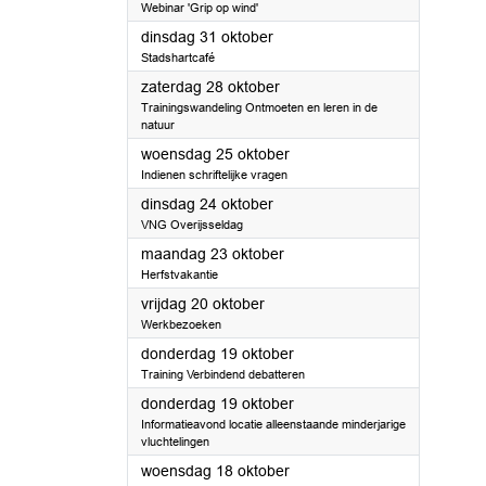
Webinar 'Grip op wind'
2023
dinsdag 31 oktober
Stadshartcafé
2023
zaterdag 28 oktober
Trainingswandeling Ontmoeten en leren in de
natuur
2023
woensdag 25 oktober
Indienen schriftelijke vragen
2023
dinsdag 24 oktober
VNG Overijsseldag
2023
maandag 23 oktober
Herfstvakantie
2023
vrijdag 20 oktober
Werkbezoeken
2023
donderdag 19 oktober
Training Verbindend debatteren
2023
donderdag 19 oktober
Informatieavond locatie alleenstaande minderjarige
vluchtelingen
2023
woensdag 18 oktober