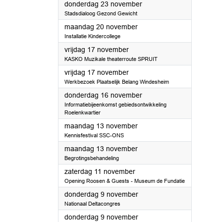
2023
donderdag 23 november
Stadsdialoog Gezond Gewicht
2023
maandag 20 november
Installatie Kindercollege
2023
vrijdag 17 november
KASKO Muzikale theaterroute SPRUIT
2023
vrijdag 17 november
Werkbezoek Plaatselijk Belang Windesheim
2023
donderdag 16 november
Informatiebijeenkomst gebiedsontwikkeling
Roelenkwartier
2023
maandag 13 november
Kennisfestival SSC-ONS
2023
maandag 13 november
Begrotingsbehandeling
2023
zaterdag 11 november
Opening Roosen & Guests - Museum de Fundatie
2023
donderdag 9 november
Nationaal Deltacongres
2023
donderdag 9 november