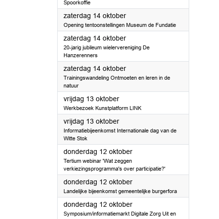
Spoorkoffie
2023
zaterdag 14 oktober
Opening tentoonstellingen Museum de Fundatie
2023
zaterdag 14 oktober
20-jarig jubileum wielervereniging De
Hanzerenners
2023
zaterdag 14 oktober
Trainingswandeling Ontmoeten en leren in de
natuur
2023
vrijdag 13 oktober
Werkbezoek Kunstplatform LINK
2023
vrijdag 13 oktober
Informatiebijeenkomst Internationale dag van de
Witte Stok
2023
donderdag 12 oktober
Tertium webinar 'Wat zeggen
verkiezingsprogramma's over participatie?'
2023
donderdag 12 oktober
Landelijke bijeenkomst gemeentelijke burgerfora
2023
donderdag 12 oktober
Symposium/informatiemarkt Digitale Zorg Uit en