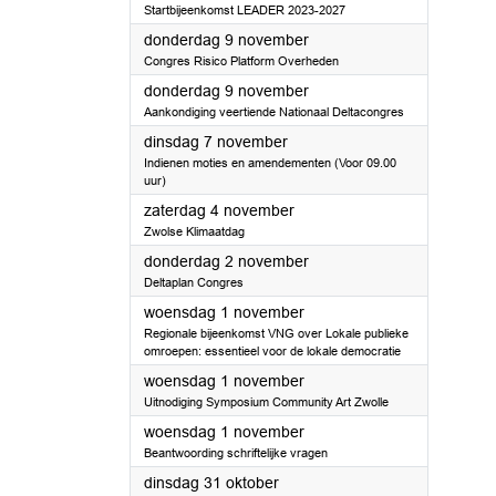
Startbijeenkomst LEADER 2023-2027
2023
donderdag 9 november
Congres Risico Platform Overheden
2023
donderdag 9 november
Aankondiging veertiende Nationaal Deltacongres
2023
dinsdag 7 november
Indienen moties en amendementen (Voor 09.00
uur)
2023
zaterdag 4 november
Zwolse Klimaatdag
2023
donderdag 2 november
Deltaplan Congres
2023
woensdag 1 november
Regionale bijeenkomst VNG over Lokale publieke
omroepen: essentieel voor de lokale democratie
2023
woensdag 1 november
Uitnodiging Symposium Community Art Zwolle
2023
woensdag 1 november
Beantwoording schriftelijke vragen
2023
dinsdag 31 oktober