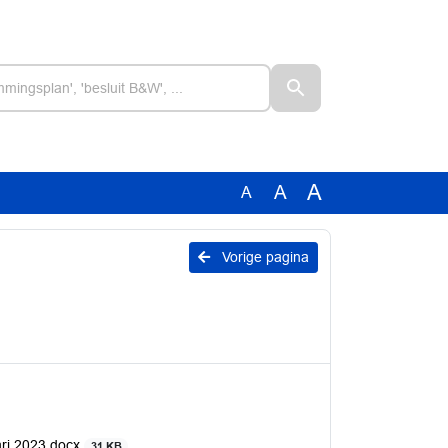
A
A
A
Vorige pagina
ari 2023.docx
31 KB