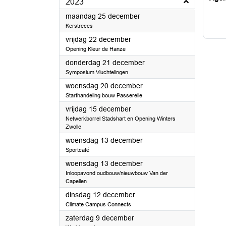
2023
2023
maandag 25 december
Kerstreces
2023
vrijdag 22 december
Opening Kleur de Hanze
2023
donderdag 21 december
Symposium Vluchtelingen
2023
woensdag 20 december
Starthandeling bouw Passerelle
2023
vrijdag 15 december
Netwerkborrel Stadshart en Opening Winters
Zwolle
2023
woensdag 13 december
Sportcafé
2023
woensdag 13 december
Inloopavond oudbouw/nieuwbouw Van der
Capellen
2023
dinsdag 12 december
Climate Campus Connects
2023
zaterdag 9 december