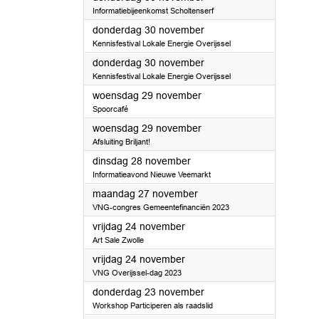
Informatiebijeenkomst Scholtenserf
2023
donderdag 30 november
Kennisfestival Lokale Energie Overijssel
2023
donderdag 30 november
Kennisfestival Lokale Energie Overijssel
2023
woensdag 29 november
Spoorcafé
2023
woensdag 29 november
Afsluiting Briljant!
2023
dinsdag 28 november
Informatieavond Nieuwe Veemarkt
2023
maandag 27 november
VNG-congres Gemeentefinanciën 2023
2023
vrijdag 24 november
Art Sale Zwolle
2023
vrijdag 24 november
VNG Overijssel-dag 2023
2023
donderdag 23 november
Workshop Participeren als raadslid