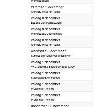
Werkbezoeken
2023
zaterdag 9 december
Amnesty Write for Rights
2023
vrijdag 8 december
Bezoek Dierenasiel Zwolle
2023
vrijdag 8 december
Werkbezoek Deelmobiliteit
2023
vrijdag 8 december
Amnesty Write for Rights
2023
woensdag 6 december
Symposium Veilige Vakantieparken
2023
vrijdag 1 december
VNG landelijke Bestuurdersdag & ALV
2023
vrijdag 1 december
Stadsdialoog Armoedevrij
2023
vrijdag 1 december
Projectdag Tienskip
2023
vrijdag 1 december
Projectdag Tienskip
2023
donderdag 30 november