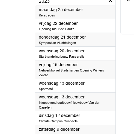
2023
2023
maandag 25 december
Kerstreces
2023
vrijdag 22 december
Opening Kleur de Hanze
2023
donderdag 21 december
Symposium Vluchtelingen
2023
woensdag 20 december
Starthandeling bouw Passerelle
2023
vrijdag 15 december
Netwerkborrel Stadshart en Opening Winters
Zwolle
2023
woensdag 13 december
Sportcafé
2023
woensdag 13 december
Inloopavond oudbouw/nieuwbouw Van der
Capellen
2023
dinsdag 12 december
Climate Campus Connects
2023
zaterdag 9 december