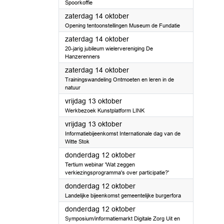
Spoorkoffie
2023
zaterdag 14 oktober
Opening tentoonstellingen Museum de Fundatie
2023
zaterdag 14 oktober
20-jarig jubileum wielervereniging De
Hanzerenners
2023
zaterdag 14 oktober
Trainingswandeling Ontmoeten en leren in de
natuur
2023
vrijdag 13 oktober
Werkbezoek Kunstplatform LINK
2023
vrijdag 13 oktober
Informatiebijeenkomst Internationale dag van de
Witte Stok
2023
donderdag 12 oktober
Tertium webinar 'Wat zeggen
verkiezingsprogramma's over participatie?'
2023
donderdag 12 oktober
Landelijke bijeenkomst gemeentelijke burgerfora
2023
donderdag 12 oktober
Symposium/informatiemarkt Digitale Zorg Uit en