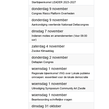
Startbijeenkomst LEADER 2023-2027
2023
donderdag 9 november
Congres Risico Platform Overheden
2023
donderdag 9 november
Aankondiging veertiende Nationaal Deltacongres
2023
dinsdag 7 november
Indienen moties en amendementen (Voor 09.00
uur)
2023
zaterdag 4 november
Zwolse Klimaatdag
2023
donderdag 2 november
Deltaplan Congres
2023
woensdag 1 november
Regionale bijeenkomst VNG over Lokale publieke
omroepen: essentieel voor de lokale democratie
2023
woensdag 1 november
Uitnodiging Symposium Community Art Zwolle
2023
woensdag 1 november
Beantwoording schriftelijke vragen
2023
dinsdag 31 oktober