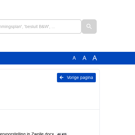
A
A
A
Vorige pagina
ervoorstelling in Zwolle.docx
46 KB