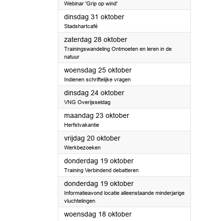
Webinar 'Grip op wind'
2023
dinsdag 31 oktober
Stadshartcafé
2023
zaterdag 28 oktober
Trainingswandeling Ontmoeten en leren in de
natuur
2023
woensdag 25 oktober
Indienen schriftelijke vragen
2023
dinsdag 24 oktober
VNG Overijsseldag
2023
maandag 23 oktober
Herfstvakantie
2023
vrijdag 20 oktober
Werkbezoeken
2023
donderdag 19 oktober
Training Verbindend debatteren
2023
donderdag 19 oktober
Informatieavond locatie alleenstaande minderjarige
vluchtelingen
2023
woensdag 18 oktober