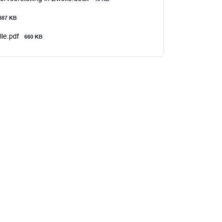
387 KB
lle.pdf
660 KB