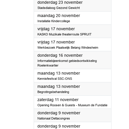
2023
donderdag 23 november
Stadsdialoog Gezond Gewicht
2023
maandag 20 november
Installatie Kindercollege
2023
vrijdag 17 november
KASKO Muzikale theaterroute SPRUIT
2023
vrijdag 17 november
Werkbezoek Plaatselijk Belang Windesheim
2023
donderdag 16 november
Informatiebijeenkomst gebiedsontwikkeling
Roelenkwartier
2023
maandag 13 november
Kennisfestival SSC-ONS
2023
maandag 13 november
Begrotingsbehandeling
2023
zaterdag 11 november
Opening Roosen & Guests - Museum de Fundatie
2023
donderdag 9 november
Nationaal Deltacongres
2023
donderdag 9 november