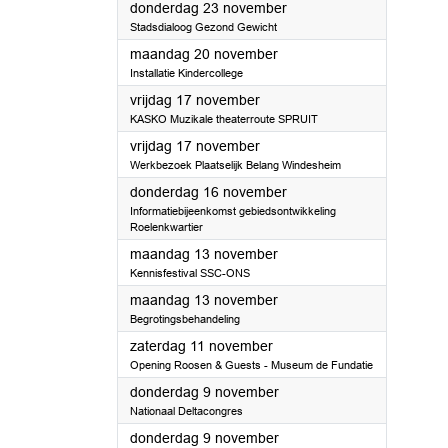
2023
donderdag 23 november
Stadsdialoog Gezond Gewicht
2023
maandag 20 november
Installatie Kindercollege
2023
vrijdag 17 november
KASKO Muzikale theaterroute SPRUIT
2023
vrijdag 17 november
Werkbezoek Plaatselijk Belang Windesheim
2023
donderdag 16 november
Informatiebijeenkomst gebiedsontwikkeling
Roelenkwartier
2023
maandag 13 november
Kennisfestival SSC-ONS
2023
maandag 13 november
Begrotingsbehandeling
2023
zaterdag 11 november
Opening Roosen & Guests - Museum de Fundatie
2023
donderdag 9 november
Nationaal Deltacongres
2023
donderdag 9 november