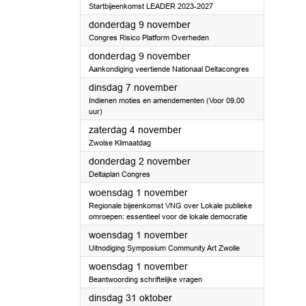
Startbijeenkomst LEADER 2023-2027
2023
donderdag 9 november
Congres Risico Platform Overheden
2023
donderdag 9 november
Aankondiging veertiende Nationaal Deltacongres
2023
dinsdag 7 november
Indienen moties en amendementen (Voor 09.00
uur)
2023
zaterdag 4 november
Zwolse Klimaatdag
2023
donderdag 2 november
Deltaplan Congres
2023
woensdag 1 november
Regionale bijeenkomst VNG over Lokale publieke
omroepen: essentieel voor de lokale democratie
2023
woensdag 1 november
Uitnodiging Symposium Community Art Zwolle
2023
woensdag 1 november
Beantwoording schriftelijke vragen
2023
dinsdag 31 oktober