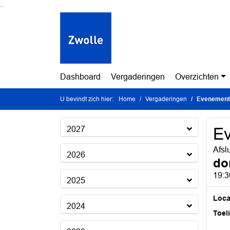
Ga naar de inhoud van deze pagina
Ga naar het zoeken
Ga naar het menu
Dashboard
Vergaderingen
Overzichten
U bevindt zich hier:
Home
Vergaderingen
Evenement
2027
E
Afsl
2026
do
19:3
2025
Loca
2024
Toel