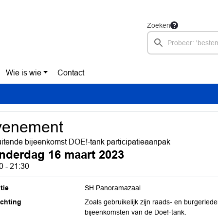
Zoeken
Wie is wie
Contact
venement
uitende bijeenkomst DOE!-tank participatieaanpak
nderdag 16 maart 2023
0 - 21:30
tie
SH Panoramazaal
ichting
Zoals gebruikelijk zijn raads- en burgerled
bijeenkomsten van de Doe!-tank.