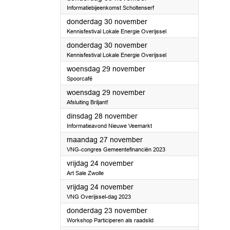
Informatiebijeenkomst Scholtenserf
2023
donderdag 30 november
Kennisfestival Lokale Energie Overijssel
2023
donderdag 30 november
Kennisfestival Lokale Energie Overijssel
2023
woensdag 29 november
Spoorcafé
2023
woensdag 29 november
Afsluiting Briljant!
2023
dinsdag 28 november
Informatieavond Nieuwe Veemarkt
2023
maandag 27 november
VNG-congres Gemeentefinanciën 2023
2023
vrijdag 24 november
Art Sale Zwolle
2023
vrijdag 24 november
VNG Overijssel-dag 2023
2023
donderdag 23 november
Workshop Participeren als raadslid