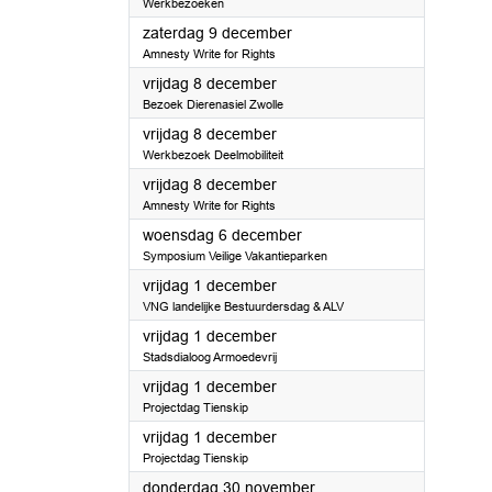
Werkbezoeken
2023
zaterdag 9 december
Amnesty Write for Rights
2023
vrijdag 8 december
Bezoek Dierenasiel Zwolle
2023
vrijdag 8 december
Werkbezoek Deelmobiliteit
2023
vrijdag 8 december
Amnesty Write for Rights
2023
woensdag 6 december
Symposium Veilige Vakantieparken
2023
vrijdag 1 december
VNG landelijke Bestuurdersdag & ALV
2023
vrijdag 1 december
Stadsdialoog Armoedevrij
2023
vrijdag 1 december
Projectdag Tienskip
2023
vrijdag 1 december
Projectdag Tienskip
2023
donderdag 30 november