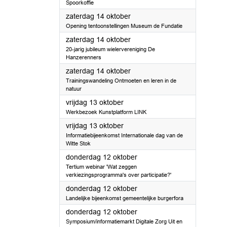
Spoorkoffie
2023
zaterdag 14 oktober
Opening tentoonstellingen Museum de Fundatie
2023
zaterdag 14 oktober
20-jarig jubileum wielervereniging De
Hanzerenners
2023
zaterdag 14 oktober
Trainingswandeling Ontmoeten en leren in de
natuur
2023
vrijdag 13 oktober
Werkbezoek Kunstplatform LINK
2023
vrijdag 13 oktober
Informatiebijeenkomst Internationale dag van de
Witte Stok
2023
donderdag 12 oktober
Tertium webinar 'Wat zeggen
verkiezingsprogramma's over participatie?'
2023
donderdag 12 oktober
Landelijke bijeenkomst gemeentelijke burgerfora
2023
donderdag 12 oktober
Symposium/informatiemarkt Digitale Zorg Uit en