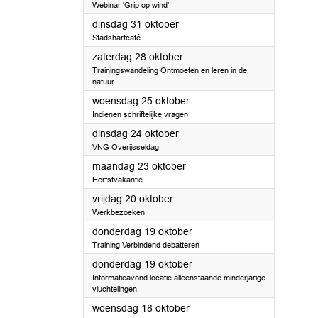
Webinar 'Grip op wind'
2023
dinsdag 31 oktober
Stadshartcafé
2023
zaterdag 28 oktober
Trainingswandeling Ontmoeten en leren in de
natuur
2023
woensdag 25 oktober
Indienen schriftelijke vragen
2023
dinsdag 24 oktober
VNG Overijsseldag
2023
maandag 23 oktober
Herfstvakantie
2023
vrijdag 20 oktober
Werkbezoeken
2023
donderdag 19 oktober
Training Verbindend debatteren
2023
donderdag 19 oktober
Informatieavond locatie alleenstaande minderjarige
vluchtelingen
2023
woensdag 18 oktober