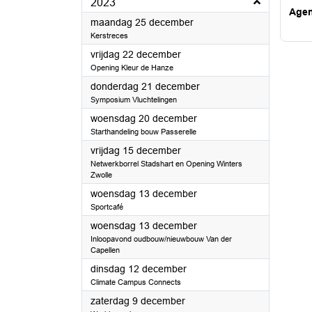
2023
Age
2023
maandag 25 december
Kerstreces
2023
vrijdag 22 december
Opening Kleur de Hanze
2023
donderdag 21 december
Symposium Vluchtelingen
2023
woensdag 20 december
Starthandeling bouw Passerelle
2023
vrijdag 15 december
Netwerkborrel Stadshart en Opening Winters
Zwolle
2023
woensdag 13 december
Sportcafé
2023
woensdag 13 december
Inloopavond oudbouw/nieuwbouw Van der
Capellen
2023
dinsdag 12 december
Climate Campus Connects
2023
zaterdag 9 december