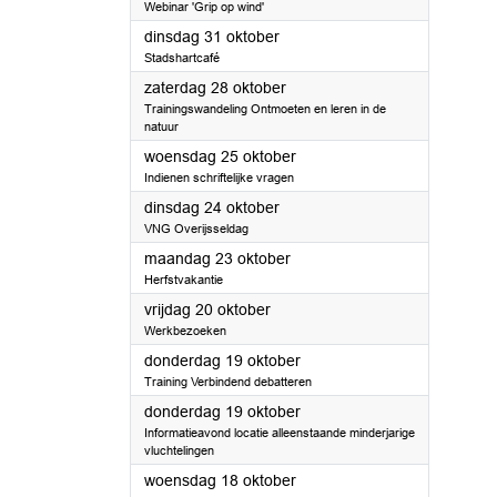
Webinar 'Grip op wind'
2023
dinsdag 31 oktober
Stadshartcafé
2023
zaterdag 28 oktober
Trainingswandeling Ontmoeten en leren in de
natuur
2023
woensdag 25 oktober
Indienen schriftelijke vragen
2023
dinsdag 24 oktober
VNG Overijsseldag
2023
maandag 23 oktober
Herfstvakantie
2023
vrijdag 20 oktober
Werkbezoeken
2023
donderdag 19 oktober
Training Verbindend debatteren
2023
donderdag 19 oktober
Informatieavond locatie alleenstaande minderjarige
vluchtelingen
2023
woensdag 18 oktober