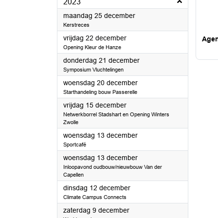
2023
2023
maandag 25 december
Kerstreces
2023
vrijdag 22 december
Age
Opening Kleur de Hanze
2023
donderdag 21 december
Symposium Vluchtelingen
2023
woensdag 20 december
Starthandeling bouw Passerelle
2023
vrijdag 15 december
Netwerkborrel Stadshart en Opening Winters
Zwolle
2023
woensdag 13 december
Sportcafé
2023
woensdag 13 december
Inloopavond oudbouw/nieuwbouw Van der
Capellen
2023
dinsdag 12 december
Climate Campus Connects
2023
zaterdag 9 december