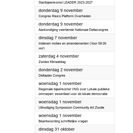
Startbijeenkomst LEADER 2023-2027
2023
donderdag 9 november
Congres Risico Platform Overheden
2023
donderdag 9 november
Aankondiging veertiende Nationaal Deltacongres
2023
dinsdag 7 november
Indienen moties en amendementen (Voor 09.00
uur)
2023
zaterdag 4 november
Zwolse Klimaatdag
2023
donderdag 2 november
Deltaplan Congres
2023
woensdag 1 november
Regionale bijeenkomst VNG over Lokale publieke
omroepen: essentieel voor de lokale democratie
2023
woensdag 1 november
Uitnodiging Symposium Community Art Zwolle
2023
woensdag 1 november
Beantwoording schriftelijke vragen
2023
dinsdag 31 oktober