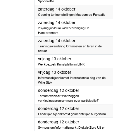
Spoorkoffie
2023
zaterdag 14 oktober
Opening tentoonstellingen Museum de Fundatie
2023
zaterdag 14 oktober
20-jarig jubileum wielervereniging De
Hanzerenners
2023
zaterdag 14 oktober
Trainingswandeling Ontmoeten en leren in de
natuur
2023
vrijdag 13 oktober
Werkbezoek Kunstplatform LINK
2023
vrijdag 13 oktober
Informatiebijeenkomst Internationale dag van de
Witte Stok
2023
donderdag 12 oktober
Tertium webinar 'Wat zeggen
verkiezingsprogramma's over participatie?'
2023
donderdag 12 oktober
Landelijke bijeenkomst gemeentelijke burgerfora
2023
donderdag 12 oktober
Symposium/informatiemarkt Digitale Zorg Uit en