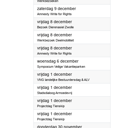
Werkbezoeken
2023
zaterdag 9 december
Amnesty Write for Rights
2023
vrijdag 8 december
Bezoek Dierenasiel Zwolle
2023
vrijdag 8 december
Werkbezoek Deelmobiliteit
2023
vrijdag 8 december
Amnesty Write for Rights
2023
woensdag 6 december
Symposium Veilige Vakantieparken
2023
vrijdag 1 december
VNG landelijke Bestuurdersdag & ALV
2023
vrijdag 1 december
Stadsdialoog Armoedevrij
2023
vrijdag 1 december
Projectdag Tienskip
2023
vrijdag 1 december
Projectdag Tienskip
2023
donderdag 30 november