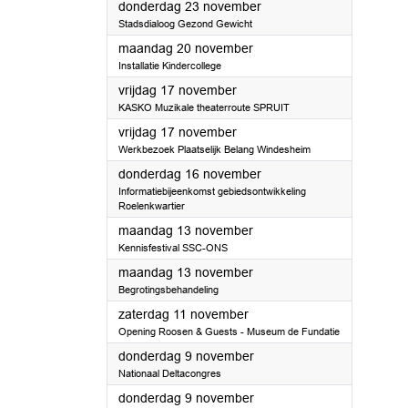
2023
donderdag 23 november
Stadsdialoog Gezond Gewicht
2023
maandag 20 november
Installatie Kindercollege
2023
vrijdag 17 november
KASKO Muzikale theaterroute SPRUIT
2023
vrijdag 17 november
Werkbezoek Plaatselijk Belang Windesheim
2023
donderdag 16 november
Informatiebijeenkomst gebiedsontwikkeling
Roelenkwartier
2023
maandag 13 november
Kennisfestival SSC-ONS
2023
maandag 13 november
Begrotingsbehandeling
2023
zaterdag 11 november
Opening Roosen & Guests - Museum de Fundatie
2023
donderdag 9 november
Nationaal Deltacongres
2023
donderdag 9 november