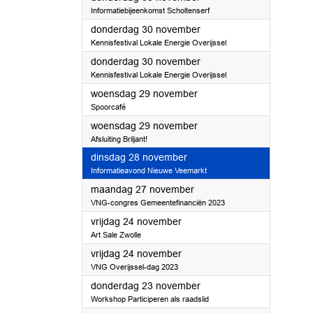
Informatiebijeenkomst Scholtenserf
2023
donderdag 30 november
Kennisfestival Lokale Energie Overijssel
2023
donderdag 30 november
Kennisfestival Lokale Energie Overijssel
2023
woensdag 29 november
Spoorcafé
2023
woensdag 29 november
Afsluiting Briljant!
2023
dinsdag 28 november
Informatieavond Nieuwe Veemarkt
2023
maandag 27 november
VNG-congres Gemeentefinanciën 2023
2023
vrijdag 24 november
Art Sale Zwolle
2023
vrijdag 24 november
VNG Overijssel-dag 2023
2023
donderdag 23 november
Workshop Participeren als raadslid