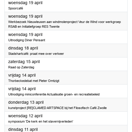
2023
woensdag 19 april
Spoorcafé
2023
woensdag 19 april
Werkbezoek Nieuwleusen aan windmolenproject Veur de Wind voor werkgroep
RSAB en Initiatiefgroep RES Twente
2023
woensdag 19 april
Uitnodiging Diner Pensant
2023
dinsdag 18 april
Stadshartcafé: praat mee over verkeer
2023
zaterdag 15 april
Raad op Zaterdag
2023
vrijdag 14 april
Thorbeckedebat met Pieter Omtzigt
2023
vrijdag 14 april
Uitnodiging miniconferentie Actualisatie groen- en recreatiebeleid
2023
donderdag 13 april
kunstproject [RE]CLAMED ARTSPACE bij het Filosofisch Café Zwolle
2023
woensdag 12 april
symposium 'De kerk en het slavernijverleden'
2023
dinsdag 11 april