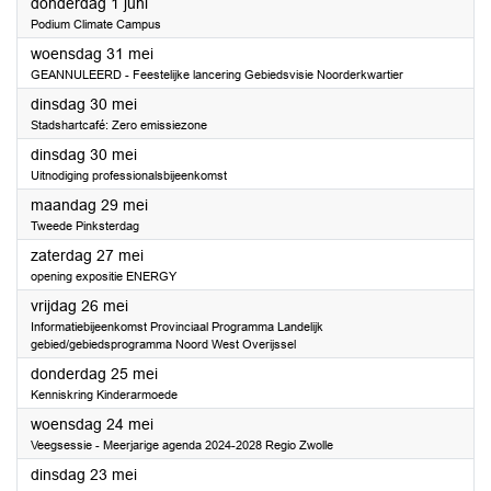
2023
donderdag 1 juni
Podium Climate Campus
2023
woensdag 31 mei
GEANNULEERD - Feestelijke lancering Gebiedsvisie Noorderkwartier
2023
dinsdag 30 mei
Stadshartcafé: Zero emissiezone
2023
dinsdag 30 mei
Uitnodiging professionalsbijeenkomst
2023
maandag 29 mei
Tweede Pinksterdag
2023
zaterdag 27 mei
opening expositie ENERGY
2023
vrijdag 26 mei
Informatiebijeenkomst Provinciaal Programma Landelijk
gebied/gebiedsprogramma Noord West Overijssel
2023
donderdag 25 mei
Kenniskring Kinderarmoede
2023
woensdag 24 mei
Veegsessie - Meerjarige agenda 2024-2028 Regio Zwolle
2023
dinsdag 23 mei