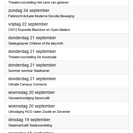
Theatervoorstelling Het zand van gisteren
2023
zondag 24 september
Fietstocht Actuele Moderne Devotie Beweging
2023
vrijdag 22 september
CW12 Expositie Blackbox en Open Ateliers
2023
donderdag 21 september
Stadsgesprek Children of the labyrinth
2023
donderdag 21 september
Theatervoorstelling De Noodzaak
2023
donderdag 21 september
Summer seminar Stadkamer
2023
donderdag 21 september
Climate Campus Connects
2023
woensdag 20 september
Vooraankondiging Spoorcafé
2023
woensdag 20 september
Uitnodiging HCO raden Zwolle en Deventer
2023
dinsdag 19 september
Stadshartcafé Stadswandeling