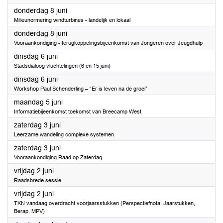
2023
donderdag 8 juni
Milieunormering windturbines - landelijk en lokaal
2023
donderdag 8 juni
Vooraankondiging - terugkoppelingsbijeenkomst van Jongeren over Jeugdhulp
2023
dinsdag 6 juni
Stadsdialoog vluchtelingen (6 en 15 juni)
2023
dinsdag 6 juni
Workshop Paul Schenderling – “Er is leven na de groei”
2023
maandag 5 juni
Informatiebijeenkomst toekomst van Breecamp West
2023
zaterdag 3 juni
Leerzame wandeling complexe systemen
2023
zaterdag 3 juni
Vooraankondiging Raad op Zaterdag
2023
vrijdag 2 juni
Raadsbrede sessie
2023
vrijdag 2 juni
TKN vandaag overdracht voorjaarsstukken (Perspectiefnota, Jaarstukken,
Berap, MPV)