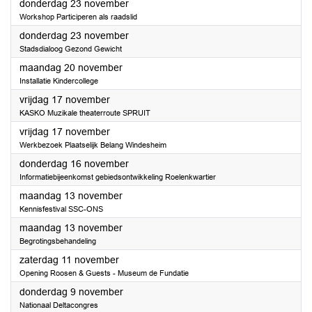
2023
donderdag 23 november
Workshop Participeren als raadslid
2023
donderdag 23 november
Stadsdialoog Gezond Gewicht
2023
maandag 20 november
Installatie Kindercollege
2023
vrijdag 17 november
KASKO Muzikale theaterroute SPRUIT
2023
vrijdag 17 november
Werkbezoek Plaatselijk Belang Windesheim
2023
donderdag 16 november
Informatiebijeenkomst gebiedsontwikkeling Roelenkwartier
2023
maandag 13 november
Kennisfestival SSC-ONS
2023
maandag 13 november
Begrotingsbehandeling
2023
zaterdag 11 november
Opening Roosen & Guests - Museum de Fundatie
2023
donderdag 9 november
Nationaal Deltacongres