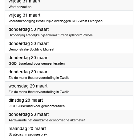
2023
vrijdag 31 maart
Werkbezoeken
2023
vrijdag 31 maart
Vooraankondiging Bestuurlijke overleggen RES West Overijssel
2023
donderdag 30 maart
Uitnodiging stedelijke bijeenkomst Vredesplatform Zwolle
2023
donderdag 30 maart
Demonstratie Stichting Migreat
2023
donderdag 30 maart
GGD IJsselland voor gemeenteraden
2023
donderdag 30 maart
Zie de mens theatervoorstelling in Zwolle
2023
woensdag 29 maart
Zie de mens theatervoorstelling in Zwolle
2023
dinsdag 28 maart
GGD IJsselland voor gemeenteraden
2023
donderdag 23 maart
Aardwarmte het duurzame economische alternatief
2023
maandag 20 maart
Strategisch raadsgesprek