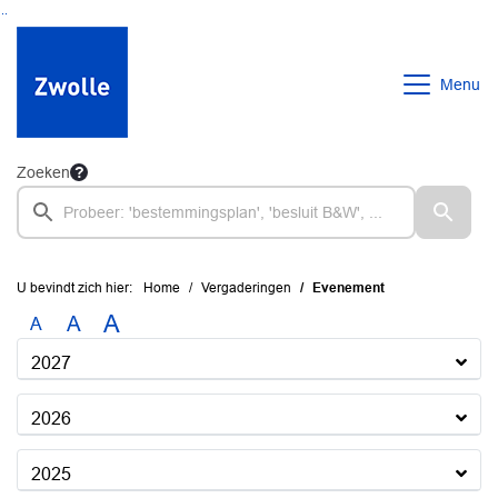
Ga naar de inhoud van deze pagina
Ga naar het zoeken
Ga naar het menu
Menu
Zoeken
U bevindt zich hier:
Home
Vergaderingen
Evenement
A
A
A
2027
2026
2025