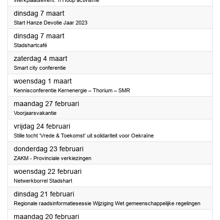
Werkplaatsevent: 'n Hoop activisme
2023
dinsdag 7 maart
Start Hanze Devotie Jaar 2023
2023
dinsdag 7 maart
Stadshartcafé
2023
zaterdag 4 maart
Smart city conferentie
2023
woensdag 1 maart
Kennisconferentie Kernenergie – Thorium – SMR
2023
maandag 27 februari
Voorjaarsvakantie
2023
vrijdag 24 februari
Stille tocht ‘Vrede & Toekomst’ uit solidariteit voor Oekraïne
2023
donderdag 23 februari
ZAKM - Provinciale verkiezingen
2023
woensdag 22 februari
Netwerkborrel Stadshart
2023
dinsdag 21 februari
Regionale raadsinformatiesessie Wijziging Wet gemeenschappelijke regelingen
2023
maandag 20 februari