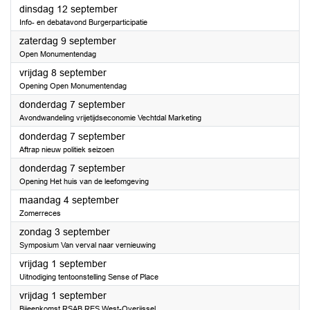
2023
dinsdag 12 september
Info- en debatavond Burgerparticipatie
2023
zaterdag 9 september
Open Monumentendag
2023
vrijdag 8 september
Opening Open Monumentendag
2023
donderdag 7 september
Avondwandeling vrijetijdseconomie Vechtdal Marketing
2023
donderdag 7 september
Aftrap nieuw politiek seizoen
2023
donderdag 7 september
Opening Het huis van de leefomgeving
2023
maandag 4 september
Zomerreces
2023
zondag 3 september
Symposium Van verval naar vernieuwing
2023
vrijdag 1 september
Uitnodiging tentoonstelling Sense of Place
2023
vrijdag 1 september
Bijeenkomst RSAB RES West-Overijssel