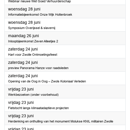
Webinar nieuwe Wet Goed Verhuurderschap
2023
woensdag 28 juni
Informatiebijeenkomst Onze Wijk Holtenbroek
2023
woensdag 28 juni
Symposium Overijssel & slavernij
2023
maandag 26 juni
Inloopbijeenkomst Zeven Alleetjes 2
2023
zaterdag 24 juni
Hart voor Zwolle Ontmoetingsfeest
2023
zaterdag 24 juni
preview Panorama Hanze voor raadsleden
2023
zaterdag 24 juni
Opening van de Oog in Oog – Zwols Koloniaal Verleden
2023
vrijdag 23 juni
Werkbezoeken (onder voorbehoud)
2023
vrijdag 23 juni
Fietstocht langs klimaatadaptieve projecten
2023
vrijdag 23 juni
Herdenking en onthulling van het monument Molukse KNIL militairen Zwolle
2023
vrijdag 23 juni