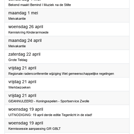
Bekend maakt Bemind I Muziek na de Stilte
2023
maandag 1 mei
Meivakantie
2023
woensdag 26 april
Kenniskring Kinderarmoede
2023
maandag 24 april
Meivakantie
2023
zaterdag 22 april
Grote Teldag
2023
vrijdag 21 april
Regionale radenconferentie wijziging Wet gemeenschappelijke regelingen
2023
vrijdag 21 april
Werkbezoeken
2023
vrijdag 21 april
GEANNULEERD - Koningsspelen - Sportservice Zwolle
2023
woensdag 19 april
UITNODIGING: 19 april derde editie Tegenlicht in de stad!
2023
woensdag 19 april
Kennissessie aanpassing GR GBLT