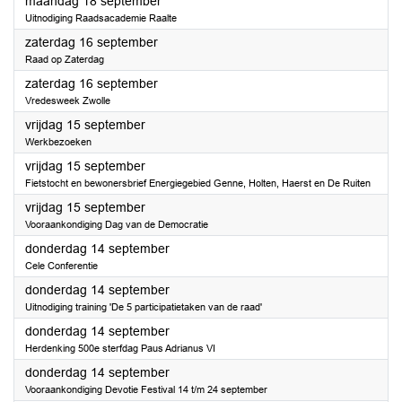
2023
maandag 18 september
Uitnodiging Raadsacademie Raalte
2023
zaterdag 16 september
Raad op Zaterdag
2023
zaterdag 16 september
Vredesweek Zwolle
2023
vrijdag 15 september
Werkbezoeken
2023
vrijdag 15 september
Fietstocht en bewonersbrief Energiegebied Genne, Holten, Haerst en De Ruiten
2023
vrijdag 15 september
Vooraankondiging Dag van de Democratie
2023
donderdag 14 september
Cele Conferentie
2023
donderdag 14 september
Uitnodiging training 'De 5 participatietaken van de raad'
2023
donderdag 14 september
Herdenking 500e sterfdag Paus Adrianus VI
2023
donderdag 14 september
Vooraankondiging Devotie Festival 14 t/m 24 september