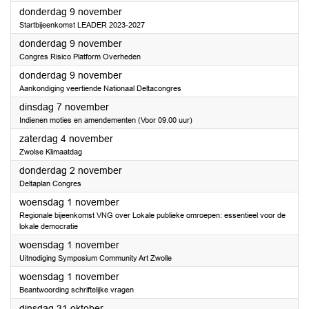
2023
donderdag 9 november
Startbijeenkomst LEADER 2023-2027
2023
donderdag 9 november
Congres Risico Platform Overheden
2023
donderdag 9 november
Aankondiging veertiende Nationaal Deltacongres
2023
dinsdag 7 november
Indienen moties en amendementen (Voor 09.00 uur)
2023
zaterdag 4 november
Zwolse Klimaatdag
2023
donderdag 2 november
Deltaplan Congres
2023
woensdag 1 november
Regionale bijeenkomst VNG over Lokale publieke omroepen: essentieel voor de
lokale democratie
2023
woensdag 1 november
Uitnodiging Symposium Community Art Zwolle
2023
woensdag 1 november
Beantwoording schriftelijke vragen
2023
dinsdag 31 oktober