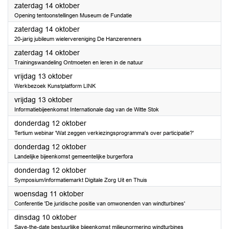
2023
zaterdag 14 oktober
Opening tentoonstellingen Museum de Fundatie
2023
zaterdag 14 oktober
20-jarig jubileum wielervereniging De Hanzerenners
2023
zaterdag 14 oktober
Trainingswandeling Ontmoeten en leren in de natuur
2023
vrijdag 13 oktober
Werkbezoek Kunstplatform LINK
2023
vrijdag 13 oktober
Informatiebijeenkomst Internationale dag van de Witte Stok
2023
donderdag 12 oktober
Tertium webinar 'Wat zeggen verkiezingsprogramma's over participatie?'
2023
donderdag 12 oktober
Landelijke bijeenkomst gemeentelijke burgerfora
2023
donderdag 12 oktober
Symposium/informatiemarkt Digitale Zorg Uit en Thuis
2023
woensdag 11 oktober
Conferentie 'De juridische positie van omwonenden van windturbines'
2023
dinsdag 10 oktober
Save-the-date bestuurlijke bijeenkomst milieunormering windturbines