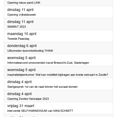
Opening nieuw pand LINK
2023
dinsdag 11 april
Opening vrijheidsweek
2023
dinsdag 11 april
SMARkT 2023
2023
maandag 10 april
Tweede Paasdag
2023
donderdag 6 april
Uitkomsten doorontwikkeling THINK
2023
woensdag 5 april
Informatieavond omwonenden kavel Breezicht-Zuid, Stadshagen
2023
woensdag 5 april
Inspiratiebijeenkomst: Wat kan mobiliteit bijdragen aan brede welvaart in Zwolle?
2023
dinsdag 4 april
Startgesprek ‘rol van de raad binnen het sociaal domein
2023
dinsdag 4 april
Opening Zwolse Hanzejaar 2023
2023
vrijdag 31 maart
interventie SELF/HARMONIUM van NIKA SCHMITT