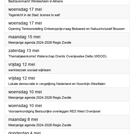
Bedrijvenmarkt Windesheim in Almere
2023
woensdag 17 mei
Tegenlicht in de Stad: license to eat!
2023
woensdag 17 mei
Opening Tentoonstelling Ontwerpprijsvraag Biobased en Natuurinclusief Bouwen
2023
maandag 15 mei
Meerjarige agenda 2024-2028 Regio Zwolle
2023
zaterdag 13 mei
Themabijeenkomst Waterschap Drents Overijsselse Delta (WDOD).
2023
vrijdag 12 mei
werkbezoek sociaal wijkteam
2023
vrijdag 12 mei
Lokale democratie in vergelijking Nederland en Noordrijn-Westfalen
2023
woensdag 10 mei
Meerjarige agenda 2024-2028 Regio Zwolle
2023
woensdag 10 mei
Vooraankondiging Bestuurlijke overleggen RES West Overijssel
2023
maandag 8 mei
Meerjarige agenda 2024-2028 Regio Zwolle
2023
donderdag 4 mei