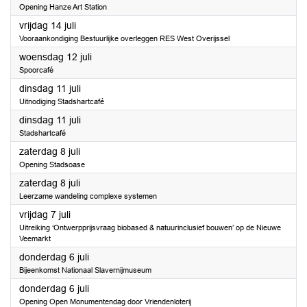
Opening Hanze Art Station
2023
vrijdag 14 juli
Vooraankondiging Bestuurlijke overleggen RES West Overijssel
2023
woensdag 12 juli
Spoorcafé
2023
dinsdag 11 juli
Uitnodiging Stadshartcafé
2023
dinsdag 11 juli
Stadshartcafé
2023
zaterdag 8 juli
Opening Stadsoase
2023
zaterdag 8 juli
Leerzame wandeling complexe systemen
2023
vrijdag 7 juli
Uitreiking ‘Ontwerpprijsvraag biobased & natuurinclusief bouwen’ op de Nieuwe
Veemarkt
2023
donderdag 6 juli
Bijeenkomst Nationaal Slavernijmuseum
2023
donderdag 6 juli
Opening Open Monumentendag door Vriendenloterij