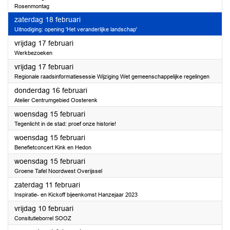
Rosenmontag
2023
zaterdag 18 februari
Uitnodiging: opening 'Het veranderlijke landschap'
2023
vrijdag 17 februari
Werkbezoeken
2023
vrijdag 17 februari
Regionale raadsinformatiesessie Wijziging Wet gemeenschappelijke regelingen
2023
donderdag 16 februari
Atelier Centrumgebied Oosterenk
2023
woensdag 15 februari
Tegenlicht in de stad: proef onze historie!
2023
woensdag 15 februari
Benefietconcert Kink en Hedon
2023
woensdag 15 februari
Groene Tafel Noordwest Overijssel
2023
zaterdag 11 februari
Inspiratie- en Kickoff bijeenkomst Hanzejaar 2023
2023
vrijdag 10 februari
Consitutieborrel SOOZ