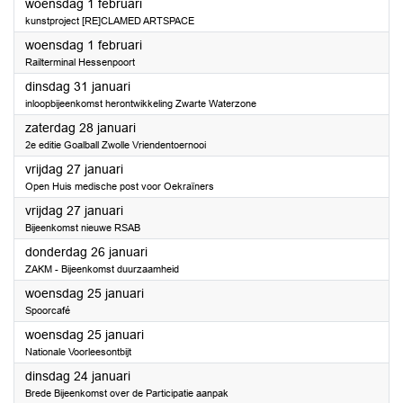
2023
woensdag 1 februari
kunstproject [RE]CLAMED ARTSPACE
2023
woensdag 1 februari
Railterminal Hessenpoort
2023
dinsdag 31 januari
inloopbijeenkomst herontwikkeling Zwarte Waterzone
2023
zaterdag 28 januari
2e editie Goalball Zwolle Vriendentoernooi
2023
vrijdag 27 januari
Open Huis medische post voor Oekraïners
2023
vrijdag 27 januari
Bijeenkomst nieuwe RSAB
2023
donderdag 26 januari
ZAKM - Bijeenkomst duurzaamheid
2023
woensdag 25 januari
Spoorcafé
2023
woensdag 25 januari
Nationale Voorleesontbijt
2023
dinsdag 24 januari
Brede Bijeenkomst over de Participatie aanpak