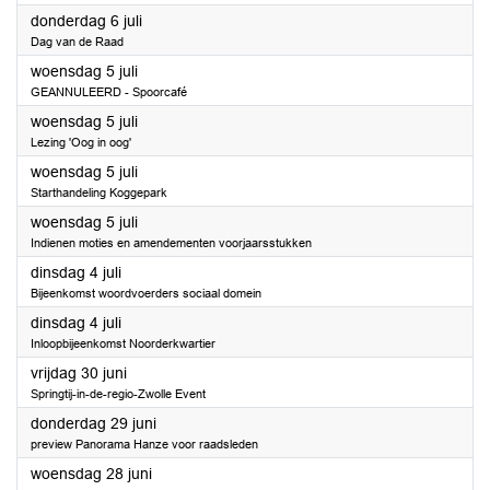
2023
donderdag 6 juli
Dag van de Raad
2023
woensdag 5 juli
GEANNULEERD - Spoorcafé
2023
woensdag 5 juli
Lezing 'Oog in oog'
2023
woensdag 5 juli
Starthandeling Koggepark
2023
woensdag 5 juli
Indienen moties en amendementen voorjaarsstukken
2023
dinsdag 4 juli
Bijeenkomst woordvoerders sociaal domein
2023
dinsdag 4 juli
Inloopbijeenkomst Noorderkwartier
2023
vrijdag 30 juni
Springtij-in-de-regio-Zwolle Event
2023
donderdag 29 juni
preview Panorama Hanze voor raadsleden
2023
woensdag 28 juni