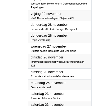
Werkconferentie werkvorm Gemeenschappelijke
Regelingen
2024
vrijdag 29 november
VNG Bestuurdersdag en Najaars ALV
2024
donderdag 28 november
Kennisfestival Lokale Energie Overijssel
2024
donderdag 28 november
Regio Zwolle dag
2024
woensdag 27 november
Digitale sessie Robuuste OD IJsselland
2024
dinsdag 26 november
Informatiebijeenkomst woonvorm Vrouwenlaan
125
2024
dinsdag 26 november
Excursie Natuurinclusief ondernemen
2024
maandag 25 november
Gast van de raad
2024
zaterdag 23 november
Zwols Architectuur Podium
2024
zaterdag 23 november