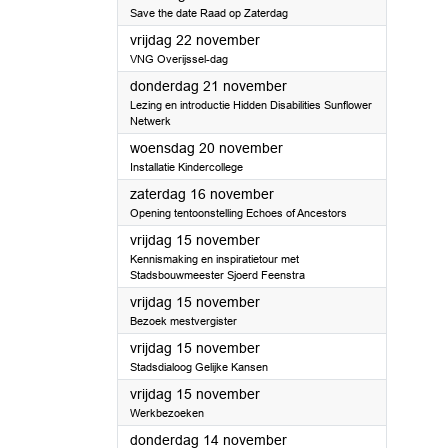
Save the date Raad op Zaterdag
2024
vrijdag 22 november
VNG Overijssel-dag
2024
donderdag 21 november
Lezing en introductie Hidden Disabilities Sunflower
Netwerk
2024
woensdag 20 november
Installatie Kindercollege
2024
zaterdag 16 november
Opening tentoonstelling Echoes of Ancestors
2024
vrijdag 15 november
Kennismaking en inspiratietour met
Stadsbouwmeester Sjoerd Feenstra
2024
vrijdag 15 november
Bezoek mestvergister
2024
vrijdag 15 november
Stadsdialoog Gelijke Kansen
2024
vrijdag 15 november
Werkbezoeken
2024
donderdag 14 november