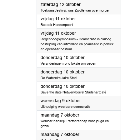
2024
zaterdag 12 oktober
Toekomstfestival, ons Zwolle van overmorgen
2024
vrijdag 11 oktober
Bezoek Hessenpoort
2024
vrijdag 11 oktober
Regenboogsymposium - Democratie in dialoog
bestrijding van intimidatie en polarisatie in politiek
en openbaar bestuur
2024
donderdag 10 oktober
Veranderingen rond lokale omroepen
2024
donderdag 10 oktober
De Watercirculaire Stad
2024
donderdag 10 oktober
Save the date Netwerkborrel Stadshartcafé
2024
woensdag 9 oktober
Uitnodiging weerbare democratie
2024
maandag 7 oktober
webinar Kansrijk Partnerschap voor jeugd en
gezin
2024
maandag 7 oktober