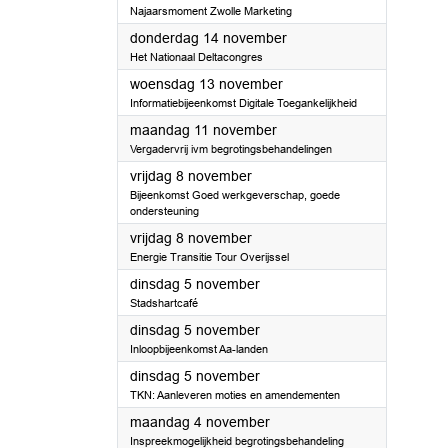
Najaarsmoment Zwolle Marketing
2024
donderdag 14 november
Het Nationaal Deltacongres
2024
woensdag 13 november
Informatiebijeenkomst Digitale Toegankelijkheid
2024
maandag 11 november
Vergadervrij ivm begrotingsbehandelingen
2024
vrijdag 8 november
Bijeenkomst Goed werkgeverschap, goede
ondersteuning
2024
vrijdag 8 november
Energie Transitie Tour Overijssel
2024
dinsdag 5 november
Stadshartcafé
2024
dinsdag 5 november
Inloopbijeenkomst Aa-landen
2024
dinsdag 5 november
TKN: Aanleveren moties en amendementen
2024
maandag 4 november
Inspreekmogelijkheid begrotingsbehandeling