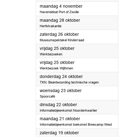
2024
maandag 4 november
Havendebat Port of Zwolle
2024
maandag 28 oktober
Herfstvakantie
2024
zaterdag 26 oktober
Museumspektakel Kinderraad
2024
vrijdag 25 oktober
Werkbezoeken
2024
vrijdag 25 oktober
Werkbezoek Wijthmen
2024
donderdag 24 oktober
TKN: Beantwoording technische vragen
2024
woensdag 23 oktober
Spoorcafé
2024
dinsdag 22 oktober
Informatiebijeenkomst Noorderkwartier
2024
maandag 21 oktober
Informatiebijeenkomst toekomst Breecamp-West
2024
zaterdag 19 oktober