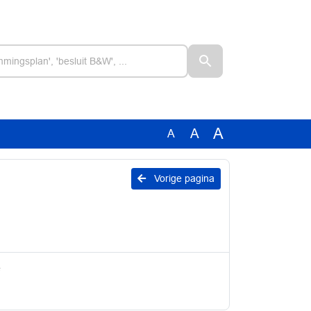
A
A
A
Vorige pagina
e