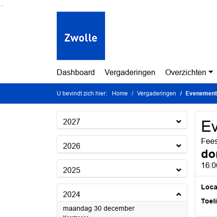
Ga naar de inhoud van deze pagina
Ga naar het zoeken
Ga naar het menu
Dashboard
Vergaderingen
Overzichten
U bevindt zich hier:
Home
Vergaderingen
Evenement
2027
E
Fees
2026
do
16:0
2025
Loca
2024
Toel
2024
maandag 30 december