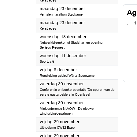
Kerstreces
2024
maandag 23 december
Ag
Verhalenmarathon Stadkamer
2024
maandag 23 december
1
Kerstreces
2024
woensdag 18 december
Netwerkbijeenkomst Stadshart en opening
Serieus Request
2024
woensdag 11 december
Sportcafé
2024
vrijdag 6 december
Rondleiding gebied Wärtz Spoorzone
2024
zaterdag 30 november
Conferentie en boekpresentatie 'De sporen van de
eerste gastarbeiders in Overijssel
2024
zaterdag 30 november
Miniconferentie NLVOW - De nieuwe
windturbinebepalingen
2024
vrijdag 29 november
Uitnodiging CW12 Expo
2024
vrijdag 29 november