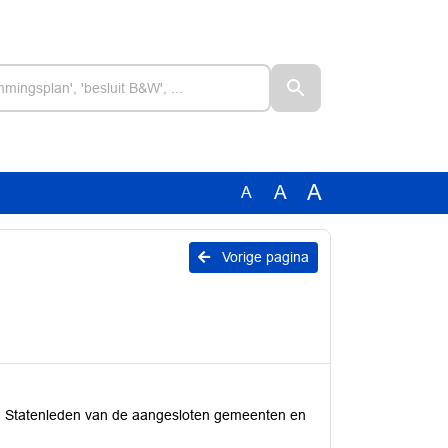
A
A
A
Vorige pagina
en Statenleden van de aangesloten gemeenten en