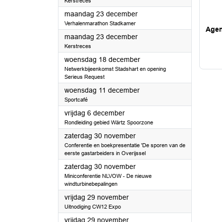
Kerstreces
2024
maandag 23 december
Verhalenmarathon Stadkamer
Age
2024
maandag 23 december
Kerstreces
2024
woensdag 18 december
Netwerkbijeenkomst Stadshart en opening
Serieus Request
2024
woensdag 11 december
Sportcafé
2024
vrijdag 6 december
Rondleiding gebied Wärtz Spoorzone
2024
zaterdag 30 november
Conferentie en boekpresentatie 'De sporen van de
eerste gastarbeiders in Overijssel
2024
zaterdag 30 november
Miniconferentie NLVOW - De nieuwe
windturbinebepalingen
2024
vrijdag 29 november
Uitnodiging CW12 Expo
2024
vrijdag 29 november