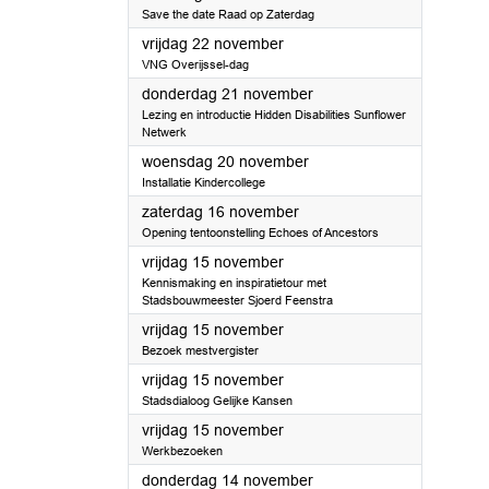
Save the date Raad op Zaterdag
2024
vrijdag 22 november
VNG Overijssel-dag
2024
donderdag 21 november
Lezing en introductie Hidden Disabilities Sunflower
Netwerk
2024
woensdag 20 november
Installatie Kindercollege
2024
zaterdag 16 november
Opening tentoonstelling Echoes of Ancestors
2024
vrijdag 15 november
Kennismaking en inspiratietour met
Stadsbouwmeester Sjoerd Feenstra
2024
vrijdag 15 november
Bezoek mestvergister
2024
vrijdag 15 november
Stadsdialoog Gelijke Kansen
2024
vrijdag 15 november
Werkbezoeken
2024
donderdag 14 november