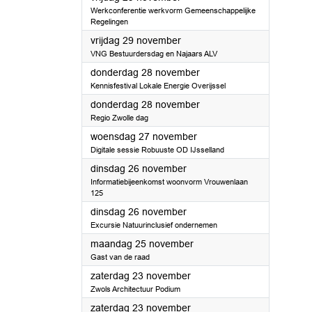
Werkconferentie werkvorm Gemeenschappelijke
Regelingen
2024
vrijdag 29 november
VNG Bestuurdersdag en Najaars ALV
2024
donderdag 28 november
Kennisfestival Lokale Energie Overijssel
2024
donderdag 28 november
Regio Zwolle dag
2024
woensdag 27 november
Digitale sessie Robuuste OD IJsselland
2024
dinsdag 26 november
Informatiebijeenkomst woonvorm Vrouwenlaan
125
2024
dinsdag 26 november
Excursie Natuurinclusief ondernemen
2024
maandag 25 november
Gast van de raad
2024
zaterdag 23 november
Zwols Architectuur Podium
2024
zaterdag 23 november