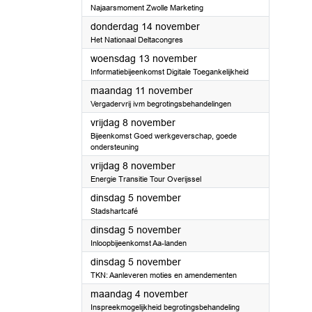
Najaarsmoment Zwolle Marketing
2024
donderdag 14 november
Het Nationaal Deltacongres
2024
woensdag 13 november
Informatiebijeenkomst Digitale Toegankelijkheid
2024
maandag 11 november
Vergadervrij ivm begrotingsbehandelingen
2024
vrijdag 8 november
Bijeenkomst Goed werkgeverschap, goede
ondersteuning
2024
vrijdag 8 november
Energie Transitie Tour Overijssel
2024
dinsdag 5 november
Stadshartcafé
2024
dinsdag 5 november
Inloopbijeenkomst Aa-landen
2024
dinsdag 5 november
TKN: Aanleveren moties en amendementen
2024
maandag 4 november
Inspreekmogelijkheid begrotingsbehandeling