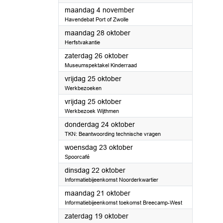
2024
maandag 4 november
Havendebat Port of Zwolle
2024
maandag 28 oktober
Herfstvakantie
2024
zaterdag 26 oktober
Museumspektakel Kinderraad
2024
vrijdag 25 oktober
Werkbezoeken
2024
vrijdag 25 oktober
Werkbezoek Wijthmen
2024
donderdag 24 oktober
TKN: Beantwoording technische vragen
2024
woensdag 23 oktober
Spoorcafé
2024
dinsdag 22 oktober
Informatiebijeenkomst Noorderkwartier
2024
maandag 21 oktober
Informatiebijeenkomst toekomst Breecamp-West
2024
zaterdag 19 oktober