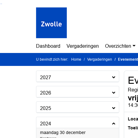
Ga naar de inhoud van deze pagina
Ga naar het zoeken
Ga naar het menu
Dashboard
Vergaderingen
Overzichten
U bevindt zich hier:
Home
Vergaderingen
Evenement
2027
E
Regi
2026
vr
14:3
2025
Loca
2024
Toel
2024
maandag 30 december