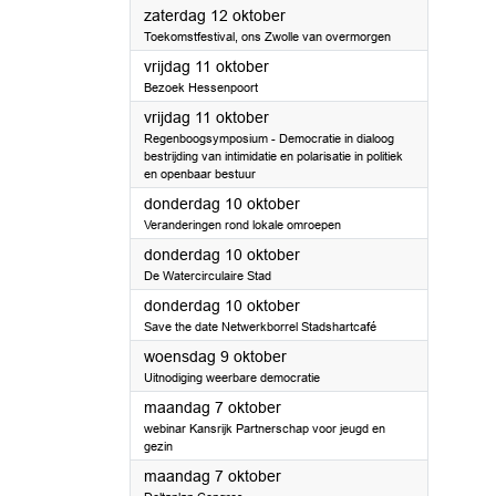
2024
zaterdag 12 oktober
Toekomstfestival, ons Zwolle van overmorgen
2024
vrijdag 11 oktober
Bezoek Hessenpoort
2024
vrijdag 11 oktober
Regenboogsymposium - Democratie in dialoog
bestrijding van intimidatie en polarisatie in politiek
en openbaar bestuur
2024
donderdag 10 oktober
Veranderingen rond lokale omroepen
2024
donderdag 10 oktober
De Watercirculaire Stad
2024
donderdag 10 oktober
Save the date Netwerkborrel Stadshartcafé
2024
woensdag 9 oktober
Uitnodiging weerbare democratie
2024
maandag 7 oktober
webinar Kansrijk Partnerschap voor jeugd en
gezin
2024
maandag 7 oktober