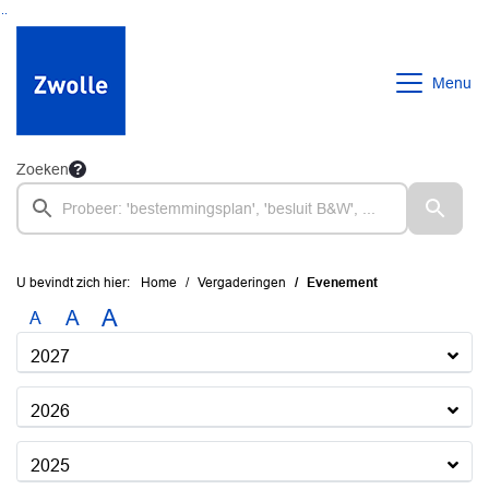
Ga naar de inhoud van deze pagina
Ga naar het zoeken
Ga naar het menu
Menu
Zoeken
U bevindt zich hier:
Home
Vergaderingen
Evenement
A
A
A
2027
2026
2025