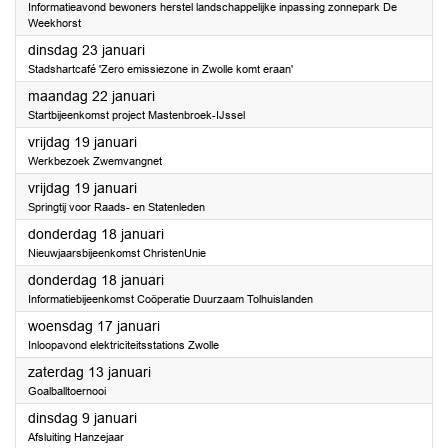
Informatieavond bewoners herstel landschappelijke inpassing zonnepark De
Weekhorst
2024
dinsdag 23 januari
Stadshartcafé 'Zero emissiezone in Zwolle komt eraan'
2024
maandag 22 januari
Startbijeenkomst project Mastenbroek-IJssel
2024
vrijdag 19 januari
Werkbezoek Zwemvangnet
2024
vrijdag 19 januari
Springtij voor Raads- en Statenleden
2024
donderdag 18 januari
Nieuwjaarsbijeenkomst ChristenUnie
2024
donderdag 18 januari
Informatiebijeenkomst Coöperatie Duurzaam Tolhuislanden
2024
woensdag 17 januari
Inloopavond elektriciteitsstations Zwolle
2024
zaterdag 13 januari
Goalballtoernooi
2024
dinsdag 9 januari
Afsluiting Hanzejaar