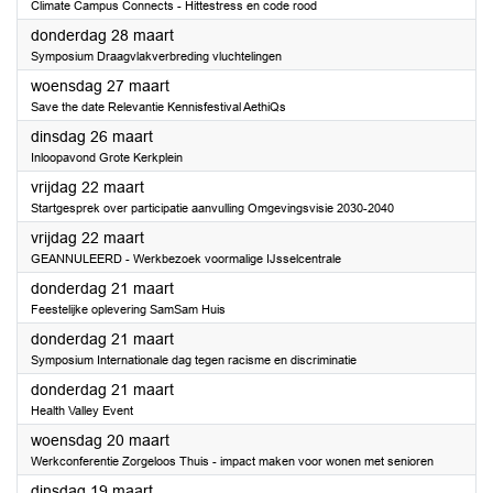
Climate Campus Connects - Hittestress en code rood
2024
donderdag 28 maart
Symposium Draagvlakverbreding vluchtelingen
2024
woensdag 27 maart
Save the date Relevantie Kennisfestival AethiQs
2024
dinsdag 26 maart
Inloopavond Grote Kerkplein
2024
vrijdag 22 maart
Startgesprek over participatie aanvulling Omgevingsvisie 2030-2040
2024
vrijdag 22 maart
GEANNULEERD - Werkbezoek voormalige IJsselcentrale
2024
donderdag 21 maart
Feestelijke oplevering SamSam Huis
2024
donderdag 21 maart
Symposium Internationale dag tegen racisme en discriminatie
2024
donderdag 21 maart
Health Valley Event
2024
woensdag 20 maart
Werkconferentie Zorgeloos Thuis - impact maken voor wonen met senioren
2024
dinsdag 19 maart