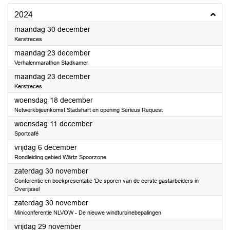
2024
2024
maandag 30 december
Kerstreces
2024
maandag 23 december
Verhalenmarathon Stadkamer
2024
maandag 23 december
Kerstreces
2024
woensdag 18 december
Netwerkbijeenkomst Stadshart en opening Serieus Request
2024
woensdag 11 december
Sportcafé
2024
vrijdag 6 december
Rondleiding gebied Wärtz Spoorzone
2024
zaterdag 30 november
Conferentie en boekpresentatie 'De sporen van de eerste gastarbeiders in
Overijssel
2024
zaterdag 30 november
Miniconferentie NLVOW - De nieuwe windturbinebepalingen
2024
vrijdag 29 november