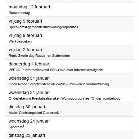
2024
maandag 12 februari
Rosenmontag
2024
vrijdag 9 februari
Bijeenkomst gemeenteraad/woningcorporaties
2024
vrijdag 9 februari
Werkbezoeken
2024
vrijdag 2 februari
Regio Zwolle dag Raads- en Statenleden
2024
donderdag 1 februari
VERVALT: Informatieavond SSC-ONS over Informatieveiligheid
2024
woensdag 31 januari
Open avond Soroptimistenclub Zwolle - Vrouwen in verduurzaming
2024
woensdag 31 januari
Ondertekening Prestatieafspraken Woningcorporaties (Onder voorbehoud)
2024
dinsdag 30 januari
Atelier Centrumgebied Oosterenk
2024
woensdag 24 januari
Spoorcafé
2024
dinsdag 23 januari