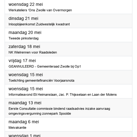
2024
woensdag 22 mei
Werkateliers ‘Ons Zwolle van Overmorgen
2024
dinsdag 21 mei
Inloopbijeenkomst Zuidwestelijk kwadrant
2024
maandag 20 mei
Tweede pinksterdag
2024
zaterdag 18 mei
NK Wielrennen voor Raadsleden
2024
vrijdag 17 mei
GEANNULEERD - Gemeenteraad Zwolle bij Op1
2024
woensdag 15 mei
Toelichting gemeentefinanciën Voorjaarsnota
2024
woensdag 15 mei
Informatieavond Eli Heimanslaan, Jac. P. Thijsselaan en Laan der Molens
2024
maandag 13 mei
Eerste Consultatie commissie bindend raadsadvies inzake aanvraag
omgevingsvergunning zonnepark Spoolde
2024
maandag 6 mei
Meivakantie
2024
woensdag 1 mei