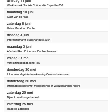
2024
dinsdag 11 juni
Werkbezoek Sociale Coöperatie Expeditie 038
2024
maandag 10 juni
Gast van de raad
2024
zaterdag 8 juni
Halve Marathon Zwolle
2024
dinsdag 4 juni
Informatiemarkt Stadshartcafé 2024
2024
maandag 3 juni
Afscheid Rob Zuidema - Zwolse theaters
2024
vrijdag 31 mei
Verkiezingsdebat JongRES
2024
donderdag 30 mei
Inloopavond gebiedsverkenning Ceintuurbaanzone
2024
donderdag 30 mei
informatiebijeenkomst mobiliteitshub in Weezenlanden-Noord
2024
zaterdag 25 mei
Bijeenkomst burgerberaad
2024
zaterdag 25 mei
Raad op zaterdag