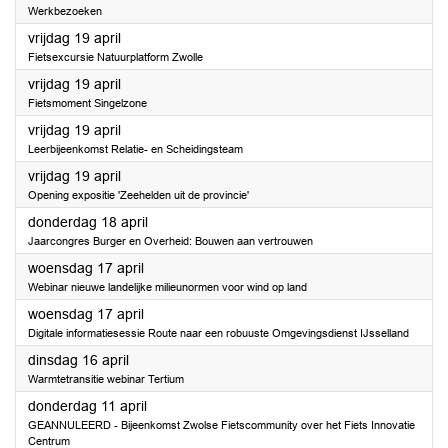
Werkbezoeken
2024
vrijdag 19 april
Fietsexcursie Natuurplatform Zwolle
2024
vrijdag 19 april
Fietsmoment Singelzone
2024
vrijdag 19 april
Leerbijeenkomst Relatie- en Scheidingsteam
2024
vrijdag 19 april
Opening expositie 'Zeehelden uit de provincie'
2024
donderdag 18 april
Jaarcongres Burger en Overheid: Bouwen aan vertrouwen
2024
woensdag 17 april
Webinar nieuwe landelijke milieunormen voor wind op land
2024
woensdag 17 april
Digitale informatiesessie Route naar een robuuste Omgevingsdienst IJsselland
2024
dinsdag 16 april
Warmtetransitie webinar Tertium
2024
donderdag 11 april
GEANNULEERD - Bijeenkomst Zwolse Fietscommunity over het Fiets Innovatie
Centrum