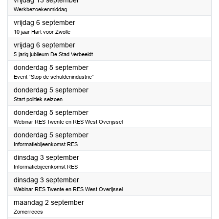
vrijdag 13 september
Werkbezoekenmiddag
2024
vrijdag 6 september
10 jaar Hart voor Zwolle
2024
vrijdag 6 september
5-jarig jubileum De Stad Verbeeldt
2024
donderdag 5 september
Event “Stop de schuldenindustrie”
2024
donderdag 5 september
Start politiek seizoen
2024
donderdag 5 september
Webinar RES Twente en RES West Overijssel
2024
donderdag 5 september
Informatiebijeenkomst RES
2024
dinsdag 3 september
Informatiebijeenkomst RES
2024
dinsdag 3 september
Webinar RES Twente en RES West Overijssel
2024
maandag 2 september
Zomerreces