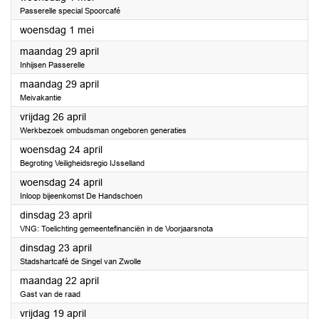
Passerelle special Spoorcafé
2024
woensdag 1 mei
2024
maandag 29 april
Inhijsen Passerelle
2024
maandag 29 april
Meivakantie
2024
vrijdag 26 april
Werkbezoek ombudsman ongeboren generaties
2024
woensdag 24 april
Begroting Veiligheidsregio IJsselland
2024
woensdag 24 april
Inloop bijeenkomst De Handschoen
2024
dinsdag 23 april
VNG: Toelichting gemeentefinanciën in de Voorjaarsnota
2024
dinsdag 23 april
Stadshartcafé de Singel van Zwolle
2024
maandag 22 april
Gast van de raad
2024
vrijdag 19 april