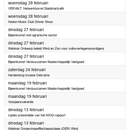
2024
woensdag 28 februari
VERVALT: Netwerkborrel Stadshartcafé
2024
woensdag 28 februari
Hedon Music Club Dinner Show
2024
dinsdag 27 februari
Bijeenkomst met agrarische sector
2024
dinsdag 27 februari
Webinar Ontwerp beleid Wind en Zon voor volksvertegenwoordigers
2024
dinsdag 27 februari
Bijeenkomst Verduurzamen Maatschappelijk Vastgoed
2024
zaterdag 24 februari
Herdenking Invasie Oekraïne
2024
maandag 19 februari
Bijeenkomst Verduurzamen Maatschappelijk Vastgoed
2024
maandag 19 februari
Voorjaarsvakantie
2024
dinsdag 13 februari
(optie) presentatie van het NIOD-rapport
2024
dinsdag 13 februari
Webinar Omgevingseffectrapportage (OER) Wind