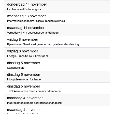
2024
donderdag 14 november
Het Nationaal Deltacongres
2024
woensdag 13 november
Informatiebijeenkomst Digitale Toegankelijkheid
2024
maandag 11 november
Vergadervrij ivm begrotingsbehandelingen
2024
vrijdag 8 november
Bijeenkomst Goed werkgeverschap, goede ondersteuning
2024
vrijdag 8 november
Energie Transitie Tour Overijssel
2024
dinsdag 5 november
Stadshartcafé
2024
dinsdag 5 november
Inloopbijeenkomst Aa-landen
2024
dinsdag 5 november
TKN: Aanleveren moties en amendementen
2024
maandag 4 november
Inspreekmogelijkheid begrotingsbehandeling
2024
maandag 4 november