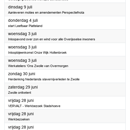
2024
dinsdag 9 juli
Aanleveren moties en amendementen Perspectiefnota
2024
donderdag 4 juli
start Leefbaar Platteland
2024
woensdag 3 juli
Inloopavond over zon en wind voor alle Overijsselse inwoners
2024
woensdag 3 juli
Inloopbijeenkomst Onze Wijk Holtenbroek
2024
woensdag 3 juli
Werkateliers ‘Ons Zwolle van Overmorgen
2024
zondag 30 juni
Herdenking Nederlands slavernijverleden te Zwolle
2024
zaterdag 29 juni
Zwolle ontketent
2024
vrijdag 28 juni
VERVALT - Werkbezoek Stadshoeve
2024
vrijdag 28 juni
Werkbezoeken
2024
vrijdag 28 juni