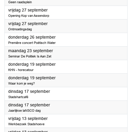
Geen raadsplein
2024
vrijdag 27 september
Opening Kop van Assendorp
2024
vrijdag 27 september
Ontmoetingsdag
2024
donderdag 26 september
Première concert Poëtisch Water
2024
maandag 23 september
Seminar De Politiek Is Aan Zet
2024
donderdag 19 september
KHN - horecatour
2024
donderdag 19 september
Waar kom je weg?
2024
dinsdag 17 september
Stadshartcafé
2024
dinsdag 17 september
Jaarlijkse laNSCO dag
2024
vrijdag 13 september
Werkbezoek Stadshoeve
2024