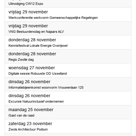
Uitnodiging CW12 Expo
2024
vrijdag 29 november
Werkconferentie werkvorm Gemeenschappelijke Regelingen
2024
vrijdag 29 november
VNG Bestuurdersdag en Najaars ALV
2024
donderdag 28 november
Kennisfestival Lokale Energie Overijssel
2024
donderdag 28 november
Regio Zwolle dag
2024
woensdag 27 november
Digitale sessie Robuuste OD IJsselland
2024
dinsdag 26 november
Informatiebijeenkomst woonvorm Vrouwenlaan 125
2024
dinsdag 26 november
Excursie Natuurinclusief ondernemen
2024
maandag 25 november
Gast van de raad
2024
zaterdag 23 november
Zwols Architectuur Podium