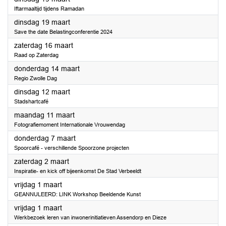
Iftarmaaltijd tijdens Ramadan
2024
dinsdag 19 maart
Save the date Belastingconferentie 2024
2024
zaterdag 16 maart
Raad op Zaterdag
2024
donderdag 14 maart
Regio Zwolle Dag
2024
dinsdag 12 maart
Stadshartcafé
2024
maandag 11 maart
Fotografiemoment Internationale Vrouwendag
2024
donderdag 7 maart
Spoorcafé - verschillende Spoorzone projecten
2024
zaterdag 2 maart
Inspiratie- en kick off bijeenkomst De Stad Verbeeldt
2024
vrijdag 1 maart
GEANNULEERD: LINK Workshop Beeldende Kunst
2024
vrijdag 1 maart
Werkbezoek leren van inwonerinitiatieven Assendorp en Dieze