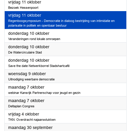
2024
vrijdag 11 oktober
Bezoek Hessenpoort
2024
vrijdag 11 oktober
Regenboogsymposium - Democratie in dialoog bestrijding van intimidatie en
polarisatie in politiek en openbaar bestuur
2024
donderdag 10 oktober
Veranderingen rond lokale omroepen
2024
donderdag 10 oktober
De Watercirculaire Stad
2024
donderdag 10 oktober
Save the date Netwerkborrel Stadshartcafé
2024
woensdag 9 oktober
Uitnodiging weerbare democratie
2024
maandag 7 oktober
webinar Kansrijk Partnerschap voor jeugd en gezin
2024
maandag 7 oktober
Deltaplan Congres
2024
vrijdag 4 oktober
TKN: Overdracht najaarsstukken
2024
maandag 30 september