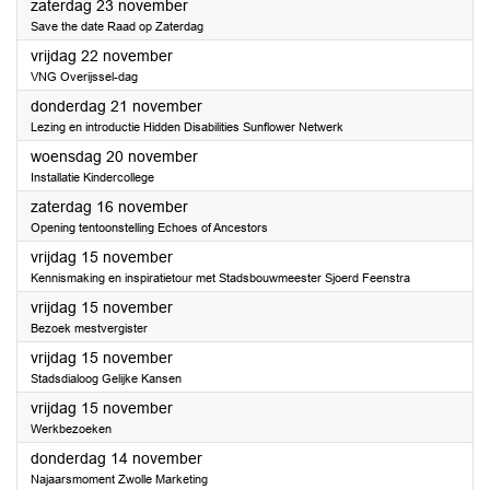
2024
zaterdag 23 november
Save the date Raad op Zaterdag
2024
vrijdag 22 november
VNG Overijssel-dag
2024
donderdag 21 november
Lezing en introductie Hidden Disabilities Sunflower Netwerk
2024
woensdag 20 november
Installatie Kindercollege
2024
zaterdag 16 november
Opening tentoonstelling Echoes of Ancestors
2024
vrijdag 15 november
Kennismaking en inspiratietour met Stadsbouwmeester Sjoerd Feenstra
2024
vrijdag 15 november
Bezoek mestvergister
2024
vrijdag 15 november
Stadsdialoog Gelijke Kansen
2024
vrijdag 15 november
Werkbezoeken
2024
donderdag 14 november
Najaarsmoment Zwolle Marketing