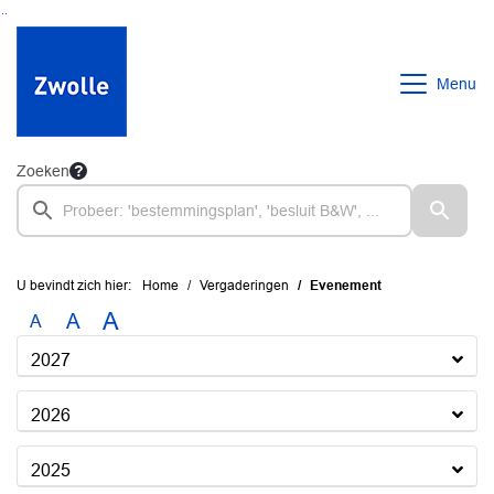
Ga naar de inhoud van deze pagina
Ga naar het zoeken
Ga naar het menu
Menu
Zoeken
U bevindt zich hier:
Home
Vergaderingen
Evenement
A
A
A
2027
2026
2025