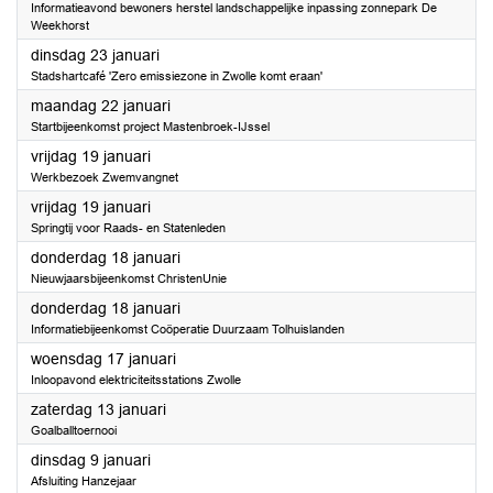
Informatieavond bewoners herstel landschappelijke inpassing zonnepark De
Weekhorst
2024
dinsdag 23 januari
Stadshartcafé 'Zero emissiezone in Zwolle komt eraan'
2024
maandag 22 januari
Startbijeenkomst project Mastenbroek-IJssel
2024
vrijdag 19 januari
Werkbezoek Zwemvangnet
2024
vrijdag 19 januari
Springtij voor Raads- en Statenleden
2024
donderdag 18 januari
Nieuwjaarsbijeenkomst ChristenUnie
2024
donderdag 18 januari
Informatiebijeenkomst Coöperatie Duurzaam Tolhuislanden
2024
woensdag 17 januari
Inloopavond elektriciteitsstations Zwolle
2024
zaterdag 13 januari
Goalballtoernooi
2024
dinsdag 9 januari
Afsluiting Hanzejaar