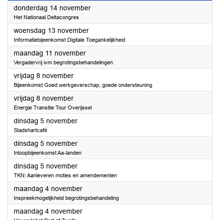
2024
donderdag 14 november
Het Nationaal Deltacongres
2024
woensdag 13 november
Informatiebijeenkomst Digitale Toegankelijkheid
2024
maandag 11 november
Vergadervrij ivm begrotingsbehandelingen
2024
vrijdag 8 november
Bijeenkomst Goed werkgeverschap, goede ondersteuning
2024
vrijdag 8 november
Energie Transitie Tour Overijssel
2024
dinsdag 5 november
Stadshartcafé
2024
dinsdag 5 november
Inloopbijeenkomst Aa-landen
2024
dinsdag 5 november
TKN: Aanleveren moties en amendementen
2024
maandag 4 november
Inspreekmogelijkheid begrotingsbehandeling
2024
maandag 4 november