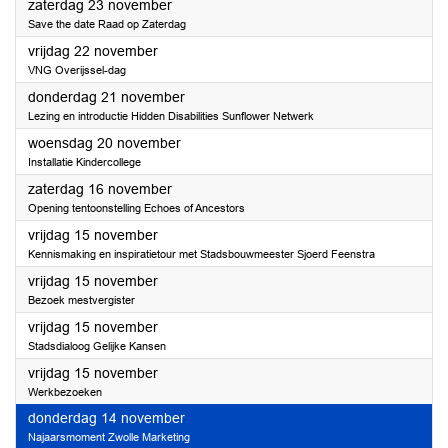
2024
zaterdag 23 november
Save the date Raad op Zaterdag
2024
vrijdag 22 november
VNG Overijssel-dag
2024
donderdag 21 november
Lezing en introductie Hidden Disabilities Sunflower Netwerk
2024
woensdag 20 november
Installatie Kindercollege
2024
zaterdag 16 november
Opening tentoonstelling Echoes of Ancestors
2024
vrijdag 15 november
Kennismaking en inspiratietour met Stadsbouwmeester Sjoerd Feenstra
2024
vrijdag 15 november
Bezoek mestvergister
2024
vrijdag 15 november
Stadsdialoog Gelijke Kansen
2024
vrijdag 15 november
Werkbezoeken
2024
donderdag 14 november
Najaarsmoment Zwolle Marketing