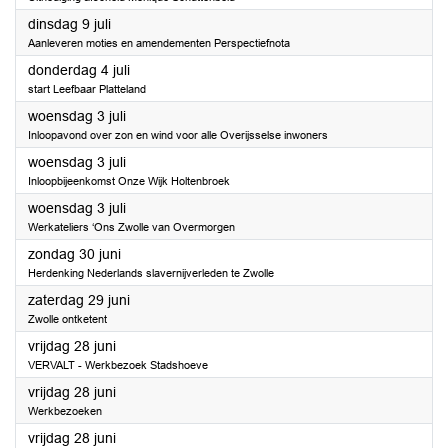
2024
dinsdag 9 juli
Aanleveren moties en amendementen Perspectiefnota
2024
donderdag 4 juli
start Leefbaar Platteland
2024
woensdag 3 juli
Inloopavond over zon en wind voor alle Overijsselse inwoners
2024
woensdag 3 juli
Inloopbijeenkomst Onze Wijk Holtenbroek
2024
woensdag 3 juli
Werkateliers ‘Ons Zwolle van Overmorgen
2024
zondag 30 juni
Herdenking Nederlands slavernijverleden te Zwolle
2024
zaterdag 29 juni
Zwolle ontketent
2024
vrijdag 28 juni
VERVALT - Werkbezoek Stadshoeve
2024
vrijdag 28 juni
Werkbezoeken
2024
vrijdag 28 juni