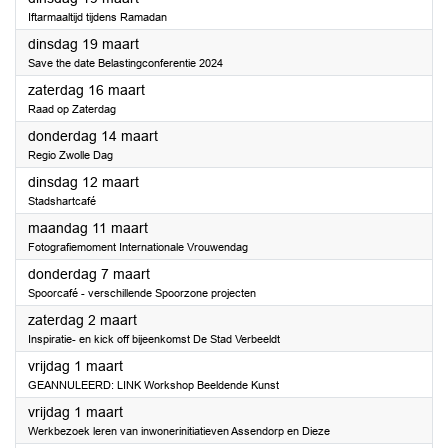
Iftarmaaltijd tijdens Ramadan
2024
dinsdag 19 maart
Save the date Belastingconferentie 2024
2024
zaterdag 16 maart
Raad op Zaterdag
2024
donderdag 14 maart
Regio Zwolle Dag
2024
dinsdag 12 maart
Stadshartcafé
2024
maandag 11 maart
Fotografiemoment Internationale Vrouwendag
2024
donderdag 7 maart
Spoorcafé - verschillende Spoorzone projecten
2024
zaterdag 2 maart
Inspiratie- en kick off bijeenkomst De Stad Verbeeldt
2024
vrijdag 1 maart
GEANNULEERD: LINK Workshop Beeldende Kunst
2024
vrijdag 1 maart
Werkbezoek leren van inwonerinitiatieven Assendorp en Dieze