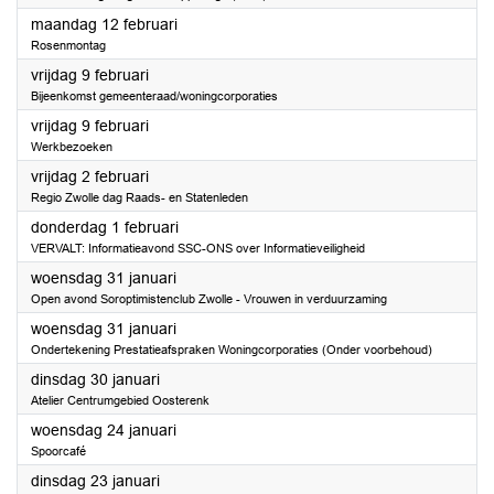
2024
maandag 12 februari
Rosenmontag
2024
vrijdag 9 februari
Bijeenkomst gemeenteraad/woningcorporaties
2024
vrijdag 9 februari
Werkbezoeken
2024
vrijdag 2 februari
Regio Zwolle dag Raads- en Statenleden
2024
donderdag 1 februari
VERVALT: Informatieavond SSC-ONS over Informatieveiligheid
2024
woensdag 31 januari
Open avond Soroptimistenclub Zwolle - Vrouwen in verduurzaming
2024
woensdag 31 januari
Ondertekening Prestatieafspraken Woningcorporaties (Onder voorbehoud)
2024
dinsdag 30 januari
Atelier Centrumgebied Oosterenk
2024
woensdag 24 januari
Spoorcafé
2024
dinsdag 23 januari