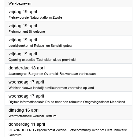
Werkbezoeken
2024
vrijdag 19 april
Fietsexcursie Natuurplatform Zwolle
2024
vrijdag 19 april
Fietsmoment Singelzone
2024
vrijdag 19 april
Leerbijeenkomst Relatie- en Scheidingsteam
2024
vrijdag 19 april
Opening expositie 'Zeehelden uit de provincie'
2024
donderdag 18 april
Jaarcongres Burger en Overheid: Bouwen aan vertrouwen
2024
woensdag 17 april
Webinar nieuwe landelijke milieunormen voor wind op land
2024
woensdag 17 april
Digitale informatiesessie Route naar een robuuste Omgevingsdienst IJsselland
2024
dinsdag 16 april
Warmtetransitie webinar Tertium
2024
donderdag 11 april
GEANNULEERD - Bijeenkomst Zwolse Fietscommunity over het Fiets Innovatie
Centrum