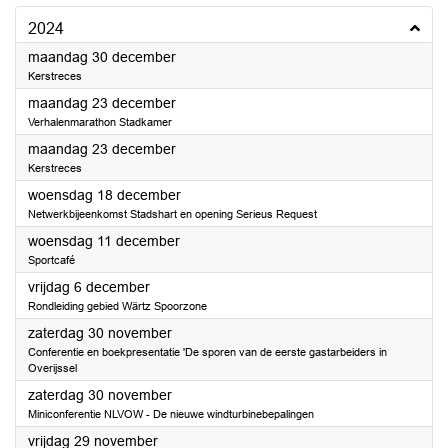
2024
2024
maandag 30 december
Kerstreces
2024
maandag 23 december
Verhalenmarathon Stadkamer
2024
maandag 23 december
Kerstreces
2024
woensdag 18 december
Netwerkbijeenkomst Stadshart en opening Serieus Request
2024
woensdag 11 december
Sportcafé
2024
vrijdag 6 december
Rondleiding gebied Wärtz Spoorzone
2024
zaterdag 30 november
Conferentie en boekpresentatie 'De sporen van de eerste gastarbeiders in
Overijssel
2024
zaterdag 30 november
Miniconferentie NLVOW - De nieuwe windturbinebepalingen
2024
vrijdag 29 november