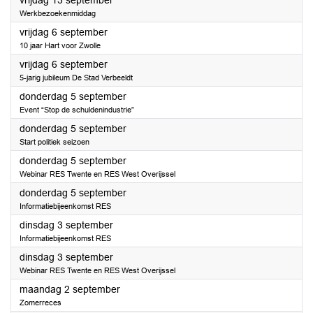
vrijdag 13 september
Werkbezoekenmiddag
2024
vrijdag 6 september
10 jaar Hart voor Zwolle
2024
vrijdag 6 september
5-jarig jubileum De Stad Verbeeldt
2024
donderdag 5 september
Event “Stop de schuldenindustrie”
2024
donderdag 5 september
Start politiek seizoen
2024
donderdag 5 september
Webinar RES Twente en RES West Overijssel
2024
donderdag 5 september
Informatiebijeenkomst RES
2024
dinsdag 3 september
Informatiebijeenkomst RES
2024
dinsdag 3 september
Webinar RES Twente en RES West Overijssel
2024
maandag 2 september
Zomerreces