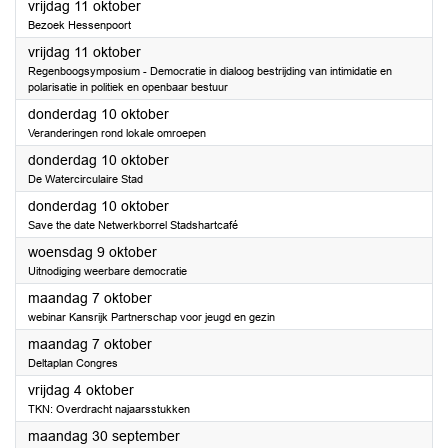
2024
vrijdag 11 oktober
Bezoek Hessenpoort
2024
vrijdag 11 oktober
Regenboogsymposium - Democratie in dialoog bestrijding van intimidatie en
polarisatie in politiek en openbaar bestuur
2024
donderdag 10 oktober
Veranderingen rond lokale omroepen
2024
donderdag 10 oktober
De Watercirculaire Stad
2024
donderdag 10 oktober
Save the date Netwerkborrel Stadshartcafé
2024
woensdag 9 oktober
Uitnodiging weerbare democratie
2024
maandag 7 oktober
webinar Kansrijk Partnerschap voor jeugd en gezin
2024
maandag 7 oktober
Deltaplan Congres
2024
vrijdag 4 oktober
TKN: Overdracht najaarsstukken
2024
maandag 30 september