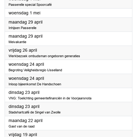
Passerelle special Spoorcafé
2024
woensdag 1 mei
2024
maandag 29 april
Inhijsen Passerelle
2024
maandag 29 april
Meivakantie
2024
vrijdag 26 april
Werkbezoek ombudsman ongeboren generaties
2024
woensdag 24 april
Begroting Veiligheidsregio IJsselland
2024
woensdag 24 april
Inloop bijeenkomst De Handschoen
2024
dinsdag 23 april
VNG: Toelichting gemeentefinanciën in de Voorjaarsnota
2024
dinsdag 23 april
Stadshartcafé de Singel van Zwolle
2024
maandag 22 april
Gast van de raad
2024
vrijdag 19 april