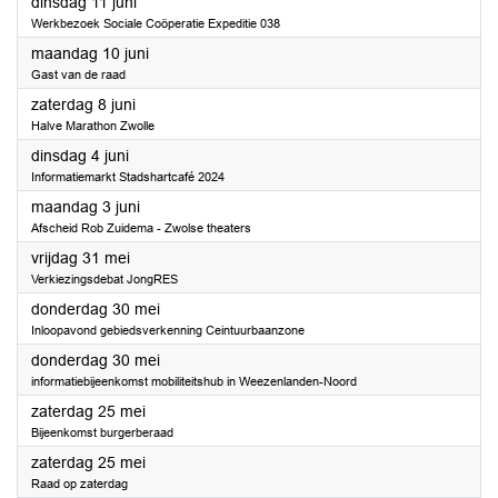
2024
dinsdag 11 juni
Werkbezoek Sociale Coöperatie Expeditie 038
2024
maandag 10 juni
Gast van de raad
2024
zaterdag 8 juni
Halve Marathon Zwolle
2024
dinsdag 4 juni
Informatiemarkt Stadshartcafé 2024
2024
maandag 3 juni
Afscheid Rob Zuidema - Zwolse theaters
2024
vrijdag 31 mei
Verkiezingsdebat JongRES
2024
donderdag 30 mei
Inloopavond gebiedsverkenning Ceintuurbaanzone
2024
donderdag 30 mei
informatiebijeenkomst mobiliteitshub in Weezenlanden-Noord
2024
zaterdag 25 mei
Bijeenkomst burgerberaad
2024
zaterdag 25 mei
Raad op zaterdag