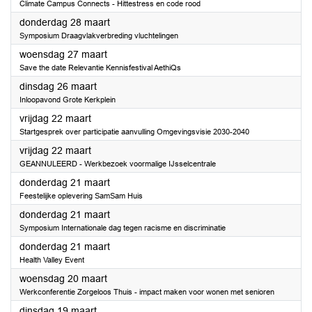
Climate Campus Connects - Hittestress en code rood
2024
donderdag 28 maart
Symposium Draagvlakverbreding vluchtelingen
2024
woensdag 27 maart
Save the date Relevantie Kennisfestival AethiQs
2024
dinsdag 26 maart
Inloopavond Grote Kerkplein
2024
vrijdag 22 maart
Startgesprek over participatie aanvulling Omgevingsvisie 2030-2040
2024
vrijdag 22 maart
GEANNULEERD - Werkbezoek voormalige IJsselcentrale
2024
donderdag 21 maart
Feestelijke oplevering SamSam Huis
2024
donderdag 21 maart
Symposium Internationale dag tegen racisme en discriminatie
2024
donderdag 21 maart
Health Valley Event
2024
woensdag 20 maart
Werkconferentie Zorgeloos Thuis - impact maken voor wonen met senioren
2024
dinsdag 19 maart