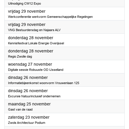
Uitnodiging CW12 Expo
2024
vrijdag 29 november
Werkconferentie werkvorm Gemeenschappelijke Regelingen
2024
vrijdag 29 november
VNG Bestuurdersdag en Najaars ALV
2024
donderdag 28 november
Kennisfestival Lokale Energie Overijssel
2024
donderdag 28 november
Regio Zwolle dag
2024
woensdag 27 november
Digitale sessie Robuuste OD IJsselland
2024
dinsdag 26 november
Informatiebijeenkomst woonvorm Vrouwenlaan 125
2024
dinsdag 26 november
Excursie Natuurinclusief ondernemen
2024
maandag 25 november
Gast van de raad
2024
zaterdag 23 november
Zwols Architectuur Podium