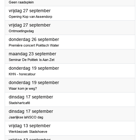
Geen raadsplein
2024
vrijdag 27 september
Opening Kop van Assendorp
2024
vrijdag 27 september
Ontmoetingsdag
2024
donderdag 26 september
Première concert Poëtisch Water
2024
maandag 23 september
Seminar De Politiek Is Aan Zet
2024
donderdag 19 september
KHN - horecatour
2024
donderdag 19 september
Waar kom je weg?
2024
dinsdag 17 september
Stadshartcafé
2024
dinsdag 17 september
Jaarlijkse laNSCO dag
2024
vrijdag 13 september
Werkbezoek Stadshoeve
2024