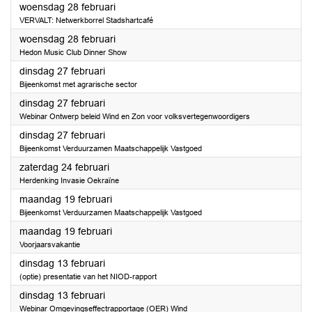
2024
woensdag 28 februari
VERVALT: Netwerkborrel Stadshartcafé
2024
woensdag 28 februari
Hedon Music Club Dinner Show
2024
dinsdag 27 februari
Bijeenkomst met agrarische sector
2024
dinsdag 27 februari
Webinar Ontwerp beleid Wind en Zon voor volksvertegenwoordigers
2024
dinsdag 27 februari
Bijeenkomst Verduurzamen Maatschappelijk Vastgoed
2024
zaterdag 24 februari
Herdenking Invasie Oekraïne
2024
maandag 19 februari
Bijeenkomst Verduurzamen Maatschappelijk Vastgoed
2024
maandag 19 februari
Voorjaarsvakantie
2024
dinsdag 13 februari
(optie) presentatie van het NIOD-rapport
2024
dinsdag 13 februari
Webinar Omgevingseffectrapportage (OER) Wind