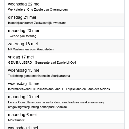
2024
woensdag 22 mei
Werkateliers ‘Ons Zwolle van Overmorgen
2024
dinsdag 21 mei
Inloopbijeenkomst Zuidwestelijk kwadrant
2024
maandag 20 mei
Tweede pinksterdag
2024
zaterdag 18 mei
NK Wielrennen voor Raadsleden
2024
vrijdag 17 mei
GEANNULEERD - Gemeenteraad Zwolle bij Op1
2024
woensdag 15 mei
Toelichting gemeentefinanciën Voorjaarsnota
2024
woensdag 15 mei
Informatieavond Eli Heimanslaan, Jac. P. Thijsselaan en Laan der Molens
2024
maandag 13 mei
Eerste Consultatie commissie bindend raadsadvies inzake aanvraag
omgevingsvergunning zonnepark Spoolde
2024
maandag 6 mei
Meivakantie
2024
woensdag 1 mei