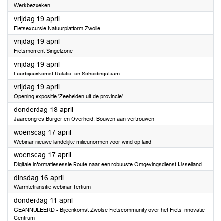
Werkbezoeken
2024
vrijdag 19 april
Fietsexcursie Natuurplatform Zwolle
2024
vrijdag 19 april
Fietsmoment Singelzone
2024
vrijdag 19 april
Leerbijeenkomst Relatie- en Scheidingsteam
2024
vrijdag 19 april
Opening expositie 'Zeehelden uit de provincie'
2024
donderdag 18 april
Jaarcongres Burger en Overheid: Bouwen aan vertrouwen
2024
woensdag 17 april
Webinar nieuwe landelijke milieunormen voor wind op land
2024
woensdag 17 april
Digitale informatiesessie Route naar een robuuste Omgevingsdienst IJsselland
2024
dinsdag 16 april
Warmtetransitie webinar Tertium
2024
donderdag 11 april
GEANNULEERD - Bijeenkomst Zwolse Fietscommunity over het Fiets Innovatie
Centrum