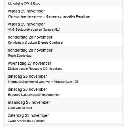
Uitnodiging CW12 Expo
2024
vrijdag 29 november
Werkconferentie werkvorm Gemeenschappelijke Regelingen
2024
vrijdag 29 november
VNG Bestuurdersdag en Najaars ALV
2024
donderdag 28 november
Kennisfestival Lokale Energie Overijssel
2024
donderdag 28 november
Regio Zwolle dag
2024
woensdag 27 november
Digitale sessie Robuuste OD IJsselland
2024
dinsdag 26 november
Informatiebijeenkomst woonvorm Vrouwenlaan 125
2024
dinsdag 26 november
Excursie Natuurinclusief ondernemen
2024
maandag 25 november
Gast van de raad
2024
zaterdag 23 november
Zwols Architectuur Podium