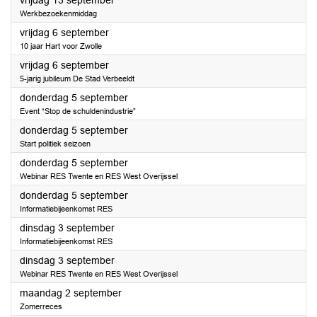
vrijdag 13 september
Werkbezoekenmiddag
2024
vrijdag 6 september
10 jaar Hart voor Zwolle
2024
vrijdag 6 september
5-jarig jubileum De Stad Verbeeldt
2024
donderdag 5 september
Event “Stop de schuldenindustrie”
2024
donderdag 5 september
Start politiek seizoen
2024
donderdag 5 september
Webinar RES Twente en RES West Overijssel
2024
donderdag 5 september
Informatiebijeenkomst RES
2024
dinsdag 3 september
Informatiebijeenkomst RES
2024
dinsdag 3 september
Webinar RES Twente en RES West Overijssel
2024
maandag 2 september
Zomerreces