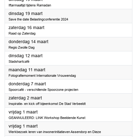
Iftarmaaltijd tijdens Ramadan
2024
dinsdag 19 maart
Save the date Belastingconferentie 2024
2024
zaterdag 16 maart
Raad op Zaterdag
2024
donderdag 14 maart
Regio Zwolle Dag
2024
dinsdag 12 maart
Stadshartcafé
2024
maandag 11 maart
Fotografiemoment Internationale Vrouwendag
2024
donderdag 7 maart
Spoorcafé - verschillende Spoorzone projecten
2024
zaterdag 2 maart
Inspiratie- en kick off bijeenkomst De Stad Verbeeldt
2024
vrijdag 1 maart
GEANNULEERD: LINK Workshop Beeldende Kunst
2024
vrijdag 1 maart
Werkbezoek leren van inwonerinitiatieven Assendorp en Dieze