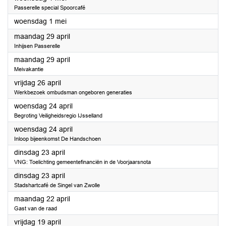
Passerelle special Spoorcafé
2024
woensdag 1 mei
2024
maandag 29 april
Inhijsen Passerelle
2024
maandag 29 april
Meivakantie
2024
vrijdag 26 april
Werkbezoek ombudsman ongeboren generaties
2024
woensdag 24 april
Begroting Veiligheidsregio IJsselland
2024
woensdag 24 april
Inloop bijeenkomst De Handschoen
2024
dinsdag 23 april
VNG: Toelichting gemeentefinanciën in de Voorjaarsnota
2024
dinsdag 23 april
Stadshartcafé de Singel van Zwolle
2024
maandag 22 april
Gast van de raad
2024
vrijdag 19 april