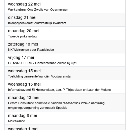
2024
woensdag 22 mei
Werkateliers ‘Ons Zwolle van Overmorgen
2024
dinsdag 21 mei
Inloopbijeenkomst Zuidwestelijk kwadrant
2024
maandag 20 mei
Tweede pinksterdag
2024
zaterdag 18 mei
NK Wielrennen voor Raadsleden
2024
vrijdag 17 mei
GEANNULEERD - Gemeenteraad Zwolle bij Op1
2024
woensdag 15 mei
Toelichting gemeentefinanciën Voorjaarsnota
2024
woensdag 15 mei
Informatieavond Eli Heimanslaan, Jac. P. Thijsselaan en Laan der Molens
2024
maandag 13 mei
Eerste Consultatie commissie bindend raadsadvies inzake aanvraag
omgevingsvergunning zonnepark Spoolde
2024
maandag 6 mei
Meivakantie
2024
woensdag 1 mei