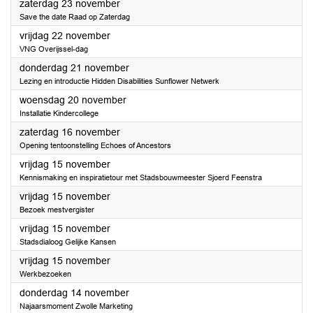
2024
zaterdag 23 november
Save the date Raad op Zaterdag
2024
vrijdag 22 november
VNG Overijssel-dag
2024
donderdag 21 november
Lezing en introductie Hidden Disabilities Sunflower Netwerk
2024
woensdag 20 november
Installatie Kindercollege
2024
zaterdag 16 november
Opening tentoonstelling Echoes of Ancestors
2024
vrijdag 15 november
Kennismaking en inspiratietour met Stadsbouwmeester Sjoerd Feenstra
2024
vrijdag 15 november
Bezoek mestvergister
2024
vrijdag 15 november
Stadsdialoog Gelijke Kansen
2024
vrijdag 15 november
Werkbezoeken
2024
donderdag 14 november
Najaarsmoment Zwolle Marketing