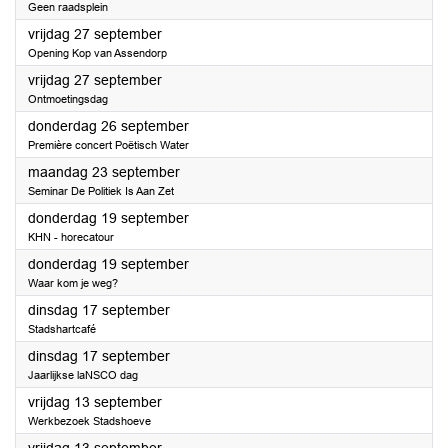
Geen raadsplein
2024
vrijdag 27 september
Opening Kop van Assendorp
2024
vrijdag 27 september
Ontmoetingsdag
2024
donderdag 26 september
Première concert Poëtisch Water
2024
maandag 23 september
Seminar De Politiek Is Aan Zet
2024
donderdag 19 september
KHN - horecatour
2024
donderdag 19 september
Waar kom je weg?
2024
dinsdag 17 september
Stadshartcafé
2024
dinsdag 17 september
Jaarlijkse laNSCO dag
2024
vrijdag 13 september
Werkbezoek Stadshoeve
2024