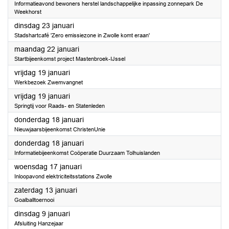
Informatieavond bewoners herstel landschappelijke inpassing zonnepark De
Weekhorst
2024
dinsdag 23 januari
Stadshartcafé 'Zero emissiezone in Zwolle komt eraan'
2024
maandag 22 januari
Startbijeenkomst project Mastenbroek-IJssel
2024
vrijdag 19 januari
Werkbezoek Zwemvangnet
2024
vrijdag 19 januari
Springtij voor Raads- en Statenleden
2024
donderdag 18 januari
Nieuwjaarsbijeenkomst ChristenUnie
2024
donderdag 18 januari
Informatiebijeenkomst Coöperatie Duurzaam Tolhuislanden
2024
woensdag 17 januari
Inloopavond elektriciteitsstations Zwolle
2024
zaterdag 13 januari
Goalballtoernooi
2024
dinsdag 9 januari
Afsluiting Hanzejaar