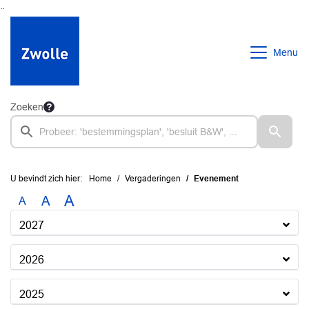
Ga naar de inhoud van deze pagina
Ga naar het zoeken
Ga naar het menu
Menu
Zoeken
U bevindt zich hier:
Home
Vergaderingen
Evenement
A
A
A
2027
2026
2025