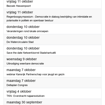
2024
vrijdag 11 oktober
Bezoek Hessenpoort
2024
vrijdag 11 oktober
Regenboogsymposium - Democratie in dialoog bestrijding van intimidatie en
polarisatie in politiek en openbaar bestuur
2024
donderdag 10 oktober
Veranderingen rond lokale omroepen
2024
donderdag 10 oktober
De Watercirculaire Stad
2024
donderdag 10 oktober
Save the date Netwerkborrel Stadshartcafé
2024
woensdag 9 oktober
Uitnodiging weerbare democratie
2024
maandag 7 oktober
webinar Kansrijk Partnerschap voor jeugd en gezin
2024
maandag 7 oktober
Deltaplan Congres
2024
vrijdag 4 oktober
TKN: Overdracht najaarsstukken
2024
maandag 30 september