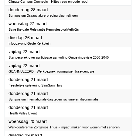
Climate Campus Connects - Hittestress en code rood
2024
donderdag 28 maart
Symposium Draagvlakverbreding vluchtelingen
2024
woensdag 27 maart
Save the date Relevantie Kennisfestival AethiQs
2024
dinsdag 26 maart
Inloopavond Grote Kerkplein
2024
vrijdag 22 maart
Startgesprek over participatie aanvulling Omgevingsvisie 2030-2040
2024
vrijdag 22 maart
GEANNULEERD - Werkbezoek voormalige IJsselcentrale
2024
donderdag 21 maart
Feestelijke oplevering SamSam Huis
2024
donderdag 21 maart
Symposium Internationale dag tegen racisme en discriminatie
2024
donderdag 21 maart
Health Valley Event
2024
woensdag 20 maart
Werkconferentie Zorgeloos Thuis - impact maken voor wonen met senioren
2024
dinsdag 19 maart