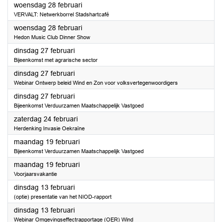
2024
woensdag 28 februari
VERVALT: Netwerkborrel Stadshartcafé
2024
woensdag 28 februari
Hedon Music Club Dinner Show
2024
dinsdag 27 februari
Bijeenkomst met agrarische sector
2024
dinsdag 27 februari
Webinar Ontwerp beleid Wind en Zon voor volksvertegenwoordigers
2024
dinsdag 27 februari
Bijeenkomst Verduurzamen Maatschappelijk Vastgoed
2024
zaterdag 24 februari
Herdenking Invasie Oekraïne
2024
maandag 19 februari
Bijeenkomst Verduurzamen Maatschappelijk Vastgoed
2024
maandag 19 februari
Voorjaarsvakantie
2024
dinsdag 13 februari
(optie) presentatie van het NIOD-rapport
2024
dinsdag 13 februari
Webinar Omgevingseffectrapportage (OER) Wind