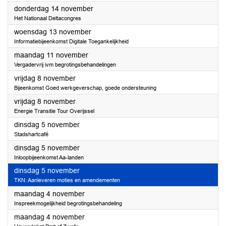
2024
donderdag 14 november
Het Nationaal Deltacongres
2024
woensdag 13 november
Informatiebijeenkomst Digitale Toegankelijkheid
2024
maandag 11 november
Vergadervrij ivm begrotingsbehandelingen
2024
vrijdag 8 november
Bijeenkomst Goed werkgeverschap, goede ondersteuning
2024
vrijdag 8 november
Energie Transitie Tour Overijssel
2024
dinsdag 5 november
Stadshartcafé
2024
dinsdag 5 november
Inloopbijeenkomst Aa-landen
2024
dinsdag 5 november
TKN: Aanleveren moties en amendementen
2024
maandag 4 november
Inspreekmogelijkheid begrotingsbehandeling
2024
maandag 4 november