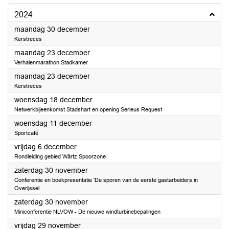
2024
2024
maandag 30 december
Kerstreces
2024
maandag 23 december
Verhalenmarathon Stadkamer
2024
maandag 23 december
Kerstreces
2024
woensdag 18 december
Netwerkbijeenkomst Stadshart en opening Serieus Request
2024
woensdag 11 december
Sportcafé
2024
vrijdag 6 december
Rondleiding gebied Wärtz Spoorzone
2024
zaterdag 30 november
Conferentie en boekpresentatie 'De sporen van de eerste gastarbeiders in
Overijssel
2024
zaterdag 30 november
Miniconferentie NLVOW - De nieuwe windturbinebepalingen
2024
vrijdag 29 november