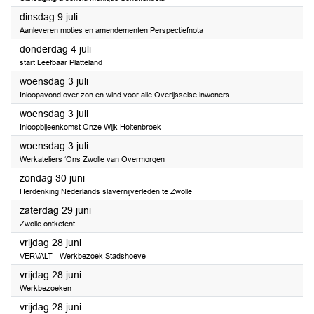
2024
dinsdag 9 juli
Aanleveren moties en amendementen Perspectiefnota
2024
donderdag 4 juli
start Leefbaar Platteland
2024
woensdag 3 juli
Inloopavond over zon en wind voor alle Overijsselse inwoners
2024
woensdag 3 juli
Inloopbijeenkomst Onze Wijk Holtenbroek
2024
woensdag 3 juli
Werkateliers ‘Ons Zwolle van Overmorgen
2024
zondag 30 juni
Herdenking Nederlands slavernijverleden te Zwolle
2024
zaterdag 29 juni
Zwolle ontketent
2024
vrijdag 28 juni
VERVALT - Werkbezoek Stadshoeve
2024
vrijdag 28 juni
Werkbezoeken
2024
vrijdag 28 juni