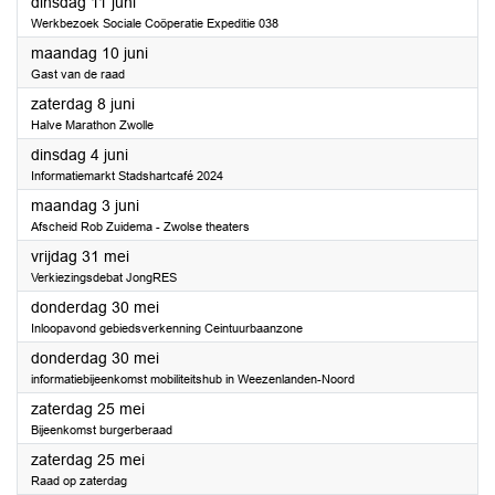
2024
dinsdag 11 juni
Werkbezoek Sociale Coöperatie Expeditie 038
2024
maandag 10 juni
Gast van de raad
2024
zaterdag 8 juni
Halve Marathon Zwolle
2024
dinsdag 4 juni
Informatiemarkt Stadshartcafé 2024
2024
maandag 3 juni
Afscheid Rob Zuidema - Zwolse theaters
2024
vrijdag 31 mei
Verkiezingsdebat JongRES
2024
donderdag 30 mei
Inloopavond gebiedsverkenning Ceintuurbaanzone
2024
donderdag 30 mei
informatiebijeenkomst mobiliteitshub in Weezenlanden-Noord
2024
zaterdag 25 mei
Bijeenkomst burgerberaad
2024
zaterdag 25 mei
Raad op zaterdag