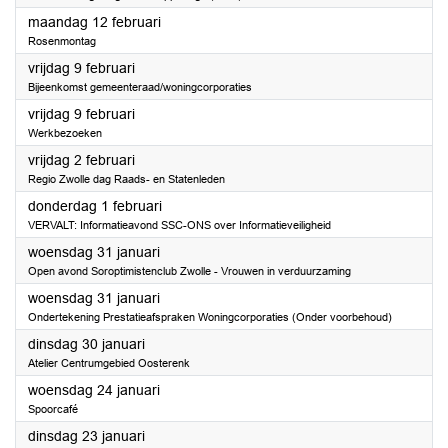
2024
maandag 12 februari
Rosenmontag
2024
vrijdag 9 februari
Bijeenkomst gemeenteraad/woningcorporaties
2024
vrijdag 9 februari
Werkbezoeken
2024
vrijdag 2 februari
Regio Zwolle dag Raads- en Statenleden
2024
donderdag 1 februari
VERVALT: Informatieavond SSC-ONS over Informatieveiligheid
2024
woensdag 31 januari
Open avond Soroptimistenclub Zwolle - Vrouwen in verduurzaming
2024
woensdag 31 januari
Ondertekening Prestatieafspraken Woningcorporaties (Onder voorbehoud)
2024
dinsdag 30 januari
Atelier Centrumgebied Oosterenk
2024
woensdag 24 januari
Spoorcafé
2024
dinsdag 23 januari