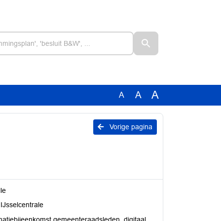
A
A
A
Vorige pagina
le
Jsselcentrale
matiebijeenkomst gemeenteraadsleden_digitaal