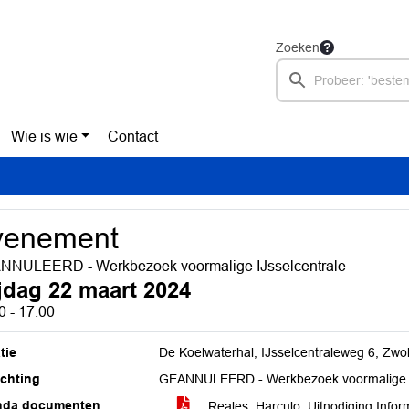
Zoeken
Wie is wie
Contact
venement
NULEERD - Werkbezoek voormalige IJsselcentrale
ijdag 22 maart 2024
0 - 17:00
tie
De Koelwaterhal, IJsselcentraleweg 6, Zwol
ichting
GEANNULEERD - Werkbezoek voormalige I
nda documenten
Reales_Harculo_Uitnodiging Infor