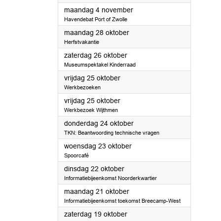
2024
maandag 4 november
Havendebat Port of Zwolle
2024
maandag 28 oktober
Herfstvakantie
2024
zaterdag 26 oktober
Museumspektakel Kinderraad
2024
vrijdag 25 oktober
Werkbezoeken
2024
vrijdag 25 oktober
Werkbezoek Wijthmen
2024
donderdag 24 oktober
TKN: Beantwoording technische vragen
2024
woensdag 23 oktober
Spoorcafé
2024
dinsdag 22 oktober
Informatiebijeenkomst Noorderkwartier
2024
maandag 21 oktober
Informatiebijeenkomst toekomst Breecamp-West
2024
zaterdag 19 oktober