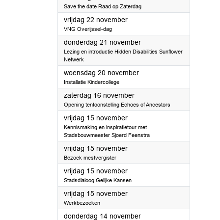
Save the date Raad op Zaterdag
2024
vrijdag 22 november
VNG Overijssel-dag
2024
donderdag 21 november
Lezing en introductie Hidden Disabilities Sunflower
Netwerk
2024
woensdag 20 november
Installatie Kindercollege
2024
zaterdag 16 november
Opening tentoonstelling Echoes of Ancestors
2024
vrijdag 15 november
Kennismaking en inspiratietour met
Stadsbouwmeester Sjoerd Feenstra
2024
vrijdag 15 november
Bezoek mestvergister
2024
vrijdag 15 november
Stadsdialoog Gelijke Kansen
2024
vrijdag 15 november
Werkbezoeken
2024
donderdag 14 november