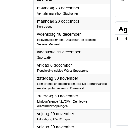
Kerstreces
2024
maandag 23 december
Verhalenmarathon Stadkamer
2024
maandag 23 december
Kerstreces
Ag
2024
woensdag 18 december
1
Netwerkbijeenkomst Stadshart en opening
Serieus Request
2024
woensdag 11 december
Sportcafé
2024
vrijdag 6 december
Rondleiding gebied Wärtz Spoorzone
2024
zaterdag 30 november
Conferentie en boekpresentatie 'De sporen van de
eerste gastarbeiders in Overijssel
2024
zaterdag 30 november
Miniconferentie NLVOW - De nieuwe
windturbinebepalingen
2024
vrijdag 29 november
Uitnodiging CW12 Expo
2024
vrijdag 29 november