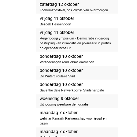
2024
zaterdag 12 oktober
Toekomstfestival, ons Zwolle van overmorgen
2024
vrijdag 11 oktober
Bezoek Hessenpoort
2024
vrijdag 11 oktober
Regenboogsymposium - Democratie in dialoog
bestrijding van intimidatie en polarisatie in politiek
en openbaar bestuur
2024
donderdag 10 oktober
Veranderingen rond lokale omroepen
2024
donderdag 10 oktober
De Watercirculaire Stad
2024
donderdag 10 oktober
Save the date Netwerkborrel Stadshartcafé
2024
woensdag 9 oktober
Uitnodiging weerbare democratie
2024
maandag 7 oktober
webinar Kansrijk Partnerschap voor jeugd en
gezin
2024
maandag 7 oktober