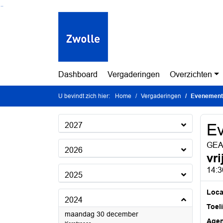
Ga naar de inhoud van deze pagina
Ga naar het zoeken
Ga naar het menu
Dashboard
Vergaderingen
Overzichten
U bevindt zich hier:
Home
Vergaderingen
Evenement
2027
E
GEAN
2026
vr
14:3
2025
Loca
2024
Toel
2024
maandag 30 december
Age