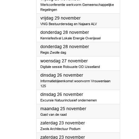
Werkconferentie werkvorm Gemeenschappelijke
Regelingen
2024
vrijdag 29 november
VNG Bestuurdersdag en Najaars ALV
2024
donderdag 28 november
Kennisfestival Lokale Energie Overijssel
2024
donderdag 28 november
Regio Zwolle dag
2024
woensdag 27 november
Digitale sessie Robuuste OD IJsselland
2024
dinsdag 26 november
Informatiebijeenkomst woonvorm Vrouwenlaan
125
2024
dinsdag 26 november
Excursie Natuurinclusief ondernemen
2024
maandag 25 november
Gast van de raad
2024
zaterdag 23 november
Zwols Architectuur Podium
2024
zaterdag 23 november