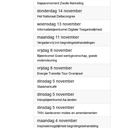
Najaarsmoment Zwolle Marketing
2024
donderdag 14 november
Het Nationaal Deltacongres
2024
woensdag 13 november
Informatiebijeenkomst Digitale Toegankelijkheid
2024
maandag 11 november
Vergadervrij ivm begrotingsbehandelingen
2024
vrijdag 8 november
Bijeenkomst Goed werkgeverschap, goede
ondersteuning
2024
vrijdag 8 november
Energie Transitie Tour Overijssel
2024
dinsdag 5 november
Stadshartcafé
2024
dinsdag 5 november
Inloopbijeenkomst Aa-landen
2024
dinsdag 5 november
TKN: Aanleveren moties en amendementen
2024
maandag 4 november
Inspreekmogelijkheid begrotingsbehandeling