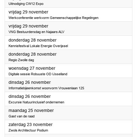
Uitnodiging CW12 Expo
2024
vrijdag 29 november
Werkconferentie werkvorm Gemeenschappelijke Regelingen
2024
vrijdag 29 november
VNG Bestuurdersdag en Najaars ALV
2024
donderdag 28 november
Kennisfestival Lokale Energie Overijssel
2024
donderdag 28 november
Regio Zwolle dag
2024
woensdag 27 november
Digitale sessie Robuuste OD IJsselland
2024
dinsdag 26 november
Informatiebijeenkomst woonvorm Vrouwenlaan 125
2024
dinsdag 26 november
Excursie Natuurinclusief ondernemen
2024
maandag 25 november
Gast van de raad
2024
zaterdag 23 november
Zwols Architectuur Podium