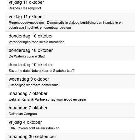
2024
vrijdag 11 oktober
Bezoek Hessenpoort
2024
vrijdag 11 oktober
Regenboogsymposium - Democratie in dialoog bestrijding van intimidatie en
polarisatie in politiek en openbaar bestuur
2024
donderdag 10 oktober
Veranderingen rond lokale omroepen
2024
donderdag 10 oktober
De Watercirculaire Stad
2024
donderdag 10 oktober
Save the date Netwerkborrel Stadshartcafé
2024
woensdag 9 oktober
Uitnodiging weerbare democratie
2024
maandag 7 oktober
webinar Kansrijk Partnerschap voor jeugd en gezin
2024
maandag 7 oktober
Deltaplan Congres
2024
vrijdag 4 oktober
TKN: Overdracht najaarsstukken
2024
maandag 30 september