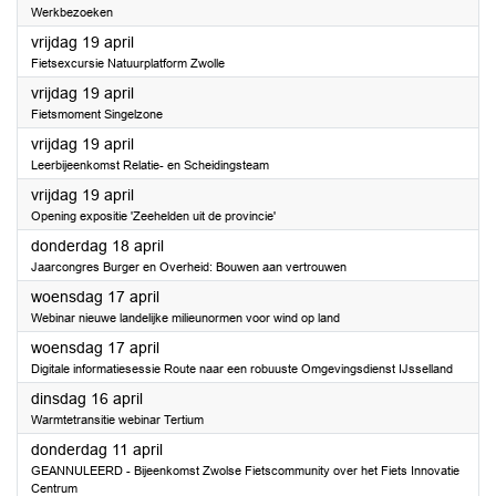
Werkbezoeken
2024
vrijdag 19 april
Fietsexcursie Natuurplatform Zwolle
2024
vrijdag 19 april
Fietsmoment Singelzone
2024
vrijdag 19 april
Leerbijeenkomst Relatie- en Scheidingsteam
2024
vrijdag 19 april
Opening expositie 'Zeehelden uit de provincie'
2024
donderdag 18 april
Jaarcongres Burger en Overheid: Bouwen aan vertrouwen
2024
woensdag 17 april
Webinar nieuwe landelijke milieunormen voor wind op land
2024
woensdag 17 april
Digitale informatiesessie Route naar een robuuste Omgevingsdienst IJsselland
2024
dinsdag 16 april
Warmtetransitie webinar Tertium
2024
donderdag 11 april
GEANNULEERD - Bijeenkomst Zwolse Fietscommunity over het Fiets Innovatie
Centrum