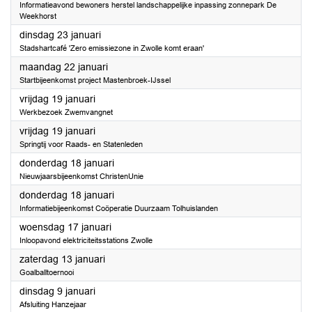
Informatieavond bewoners herstel landschappelijke inpassing zonnepark De
Weekhorst
2024
dinsdag 23 januari
Stadshartcafé 'Zero emissiezone in Zwolle komt eraan'
2024
maandag 22 januari
Startbijeenkomst project Mastenbroek-IJssel
2024
vrijdag 19 januari
Werkbezoek Zwemvangnet
2024
vrijdag 19 januari
Springtij voor Raads- en Statenleden
2024
donderdag 18 januari
Nieuwjaarsbijeenkomst ChristenUnie
2024
donderdag 18 januari
Informatiebijeenkomst Coöperatie Duurzaam Tolhuislanden
2024
woensdag 17 januari
Inloopavond elektriciteitsstations Zwolle
2024
zaterdag 13 januari
Goalballtoernooi
2024
dinsdag 9 januari
Afsluiting Hanzejaar