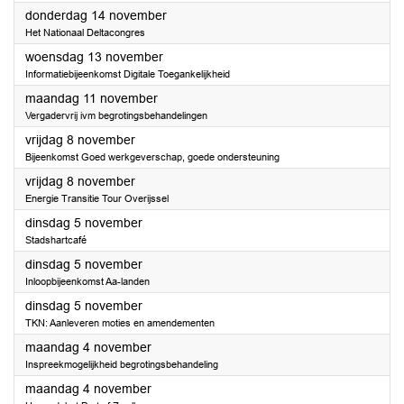
2024
donderdag 14 november
Het Nationaal Deltacongres
2024
woensdag 13 november
Informatiebijeenkomst Digitale Toegankelijkheid
2024
maandag 11 november
Vergadervrij ivm begrotingsbehandelingen
2024
vrijdag 8 november
Bijeenkomst Goed werkgeverschap, goede ondersteuning
2024
vrijdag 8 november
Energie Transitie Tour Overijssel
2024
dinsdag 5 november
Stadshartcafé
2024
dinsdag 5 november
Inloopbijeenkomst Aa-landen
2024
dinsdag 5 november
TKN: Aanleveren moties en amendementen
2024
maandag 4 november
Inspreekmogelijkheid begrotingsbehandeling
2024
maandag 4 november