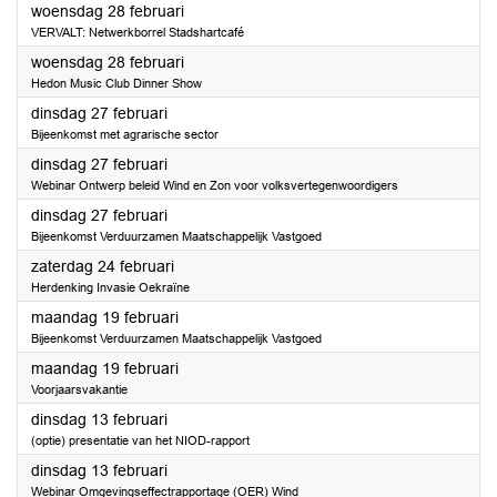
2024
woensdag 28 februari
VERVALT: Netwerkborrel Stadshartcafé
2024
woensdag 28 februari
Hedon Music Club Dinner Show
2024
dinsdag 27 februari
Bijeenkomst met agrarische sector
2024
dinsdag 27 februari
Webinar Ontwerp beleid Wind en Zon voor volksvertegenwoordigers
2024
dinsdag 27 februari
Bijeenkomst Verduurzamen Maatschappelijk Vastgoed
2024
zaterdag 24 februari
Herdenking Invasie Oekraïne
2024
maandag 19 februari
Bijeenkomst Verduurzamen Maatschappelijk Vastgoed
2024
maandag 19 februari
Voorjaarsvakantie
2024
dinsdag 13 februari
(optie) presentatie van het NIOD-rapport
2024
dinsdag 13 februari
Webinar Omgevingseffectrapportage (OER) Wind