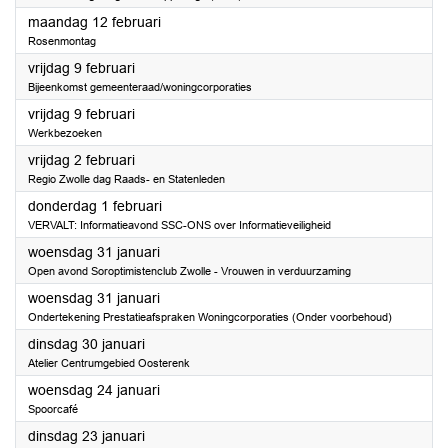
2024
maandag 12 februari
Rosenmontag
2024
vrijdag 9 februari
Bijeenkomst gemeenteraad/woningcorporaties
2024
vrijdag 9 februari
Werkbezoeken
2024
vrijdag 2 februari
Regio Zwolle dag Raads- en Statenleden
2024
donderdag 1 februari
VERVALT: Informatieavond SSC-ONS over Informatieveiligheid
2024
woensdag 31 januari
Open avond Soroptimistenclub Zwolle - Vrouwen in verduurzaming
2024
woensdag 31 januari
Ondertekening Prestatieafspraken Woningcorporaties (Onder voorbehoud)
2024
dinsdag 30 januari
Atelier Centrumgebied Oosterenk
2024
woensdag 24 januari
Spoorcafé
2024
dinsdag 23 januari