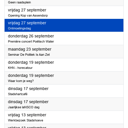
Geen raadsplein
2024
vrijdag 27 september
Opening Kop van Assendorp
2024
vrijdag 27 september
Ontmoetingsdag
2024
donderdag 26 september
Première concert Poëtisch Water
2024
maandag 23 september
Seminar De Politiek Is Aan Zet
2024
donderdag 19 september
KHN - horecatour
2024
donderdag 19 september
Waar kom je weg?
2024
dinsdag 17 september
Stadshartcafé
2024
dinsdag 17 september
Jaarlijkse laNSCO dag
2024
vrijdag 13 september
Werkbezoek Stadshoeve
2024