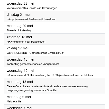
2024
woensdag 22 mei
Werkateliers ‘Ons Zwolle van Overmorgen
2024
dinsdag 21 mei
Inloopbijeenkomst Zuidwestelijk kwadrant
2024
maandag 20 mei
Tweede pinksterdag
2024
zaterdag 18 mei
NK Wielrennen voor Raadsleden
2024
vrijdag 17 mei
GEANNULEERD - Gemeenteraad Zwolle bij Op1
2024
woensdag 15 mei
Toelichting gemeentefinanciën Voorjaarsnota
2024
woensdag 15 mei
Informatieavond Eli Heimanslaan, Jac. P. Thijsselaan en Laan der Molens
2024
maandag 13 mei
Eerste Consultatie commissie bindend raadsadvies inzake aanvraag
omgevingsvergunning zonnepark Spoolde
2024
maandag 6 mei
Meivakantie
2024
woensdag 1 mei