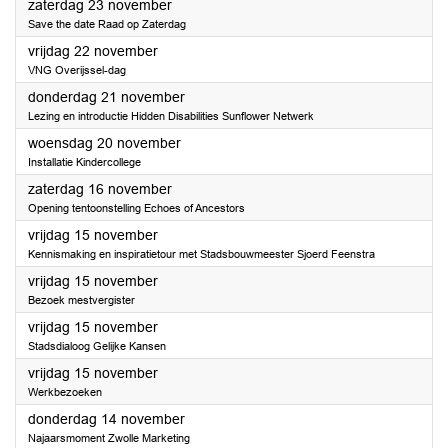
2024
zaterdag 23 november
Save the date Raad op Zaterdag
2024
vrijdag 22 november
VNG Overijssel-dag
2024
donderdag 21 november
Lezing en introductie Hidden Disabilities Sunflower Netwerk
2024
woensdag 20 november
Installatie Kindercollege
2024
zaterdag 16 november
Opening tentoonstelling Echoes of Ancestors
2024
vrijdag 15 november
Kennismaking en inspiratietour met Stadsbouwmeester Sjoerd Feenstra
2024
vrijdag 15 november
Bezoek mestvergister
2024
vrijdag 15 november
Stadsdialoog Gelijke Kansen
2024
vrijdag 15 november
Werkbezoeken
2024
donderdag 14 november
Najaarsmoment Zwolle Marketing