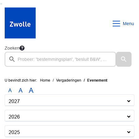
Ga naar de inhoud van deze pagina
Ga naar het zoeken
Ga naar het menu
Menu
Zoeken
U bevindt zich hier:
Home
Vergaderingen
Evenement
A
A
A
2027
2026
2025