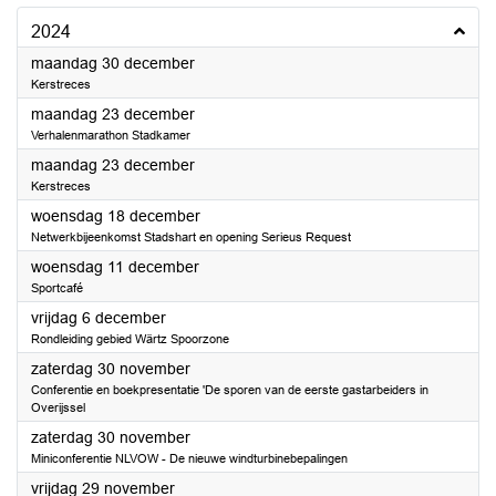
2024
2024
maandag 30 december
Kerstreces
2024
maandag 23 december
Verhalenmarathon Stadkamer
2024
maandag 23 december
Kerstreces
2024
woensdag 18 december
Netwerkbijeenkomst Stadshart en opening Serieus Request
2024
woensdag 11 december
Sportcafé
2024
vrijdag 6 december
Rondleiding gebied Wärtz Spoorzone
2024
zaterdag 30 november
Conferentie en boekpresentatie 'De sporen van de eerste gastarbeiders in
Overijssel
2024
zaterdag 30 november
Miniconferentie NLVOW - De nieuwe windturbinebepalingen
2024
vrijdag 29 november