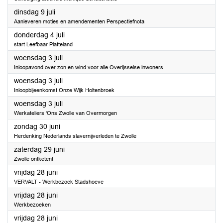
2024
dinsdag 9 juli
Aanleveren moties en amendementen Perspectiefnota
2024
donderdag 4 juli
start Leefbaar Platteland
2024
woensdag 3 juli
Inloopavond over zon en wind voor alle Overijsselse inwoners
2024
woensdag 3 juli
Inloopbijeenkomst Onze Wijk Holtenbroek
2024
woensdag 3 juli
Werkateliers ‘Ons Zwolle van Overmorgen
2024
zondag 30 juni
Herdenking Nederlands slavernijverleden te Zwolle
2024
zaterdag 29 juni
Zwolle ontketent
2024
vrijdag 28 juni
VERVALT - Werkbezoek Stadshoeve
2024
vrijdag 28 juni
Werkbezoeken
2024
vrijdag 28 juni