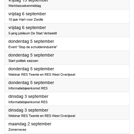
vrijdag 13 september
Werkbezoekenmiddag
2024
vrijdag 6 september
10 jaar Hart voor Zwolle
2024
vrijdag 6 september
5-jarig jubileum De Stad Verbeeldt
2024
donderdag 5 september
Event “Stop de schuldenindustrie”
2024
donderdag 5 september
Start politiek seizoen
2024
donderdag 5 september
Webinar RES Twente en RES West Overijssel
2024
donderdag 5 september
Informatiebijeenkomst RES
2024
dinsdag 3 september
Informatiebijeenkomst RES
2024
dinsdag 3 september
Webinar RES Twente en RES West Overijssel
2024
maandag 2 september
Zomerreces