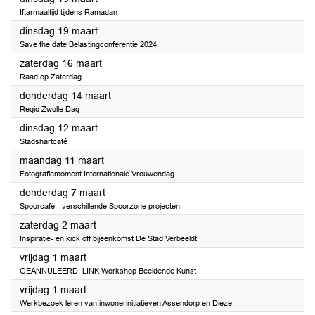
Iftarmaaltijd tijdens Ramadan
2024
dinsdag 19 maart
Save the date Belastingconferentie 2024
2024
zaterdag 16 maart
Raad op Zaterdag
2024
donderdag 14 maart
Regio Zwolle Dag
2024
dinsdag 12 maart
Stadshartcafé
2024
maandag 11 maart
Fotografiemoment Internationale Vrouwendag
2024
donderdag 7 maart
Spoorcafé - verschillende Spoorzone projecten
2024
zaterdag 2 maart
Inspiratie- en kick off bijeenkomst De Stad Verbeeldt
2024
vrijdag 1 maart
GEANNULEERD: LINK Workshop Beeldende Kunst
2024
vrijdag 1 maart
Werkbezoek leren van inwonerinitiatieven Assendorp en Dieze