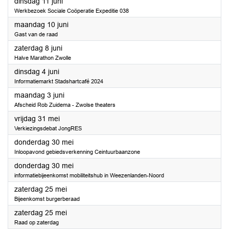
2024
dinsdag 11 juni
Werkbezoek Sociale Coöperatie Expeditie 038
2024
maandag 10 juni
Gast van de raad
2024
zaterdag 8 juni
Halve Marathon Zwolle
2024
dinsdag 4 juni
Informatiemarkt Stadshartcafé 2024
2024
maandag 3 juni
Afscheid Rob Zuidema - Zwolse theaters
2024
vrijdag 31 mei
Verkiezingsdebat JongRES
2024
donderdag 30 mei
Inloopavond gebiedsverkenning Ceintuurbaanzone
2024
donderdag 30 mei
informatiebijeenkomst mobiliteitshub in Weezenlanden-Noord
2024
zaterdag 25 mei
Bijeenkomst burgerberaad
2024
zaterdag 25 mei
Raad op zaterdag