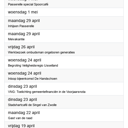
Passerelle special Spoorcafé
2024
woensdag 1 mei
2024
maandag 29 april
Inhijsen Passerelle
2024
maandag 29 april
Meivakantie
2024
vrijdag 26 april
Werkbezoek ombudsman ongeboren generaties
2024
woensdag 24 april
Begroting Veiligheidsregio IJsselland
2024
woensdag 24 april
Inloop bijeenkomst De Handschoen
2024
dinsdag 23 april
VNG: Toelichting gemeentefinanciën in de Voorjaarsnota
2024
dinsdag 23 april
Stadshartcafé de Singel van Zwolle
2024
maandag 22 april
Gast van de raad
2024
vrijdag 19 april