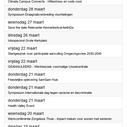
Climate Campus Connects - Hittestress en code rood
2024
donderdag 28 maart
Symposium Draagvlakverbreding vluchtelingen
2024
woensdag 27 maart
Save the date Relevantie Kennisfestival AethiQs
2024
dinsdag 26 maart
Inloopavond Grote Kerkplein
2024
vrijdag 22 maart
Startgesprek over participatie aanvulling Omgevingsvisie 2030-2040
2024
vrijdag 22 maart
GEANNULEERD - Werkbezoek voormalige IJsselcentrale
2024
donderdag 21 maart
Feestelijke oplevering SamSam Huis
2024
donderdag 21 maart
Symposium Internationale dag tegen racisme en discriminatie
2024
donderdag 21 maart
Health Valley Event
2024
woensdag 20 maart
Werkconferentie Zorgeloos Thuis - impact maken voor wonen met senioren
2024
dinsdag 19 maart