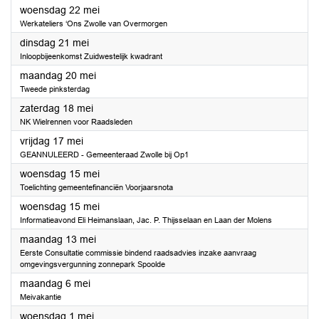
2024
woensdag 22 mei
Werkateliers ‘Ons Zwolle van Overmorgen
2024
dinsdag 21 mei
Inloopbijeenkomst Zuidwestelijk kwadrant
2024
maandag 20 mei
Tweede pinksterdag
2024
zaterdag 18 mei
NK Wielrennen voor Raadsleden
2024
vrijdag 17 mei
GEANNULEERD - Gemeenteraad Zwolle bij Op1
2024
woensdag 15 mei
Toelichting gemeentefinanciën Voorjaarsnota
2024
woensdag 15 mei
Informatieavond Eli Heimanslaan, Jac. P. Thijsselaan en Laan der Molens
2024
maandag 13 mei
Eerste Consultatie commissie bindend raadsadvies inzake aanvraag
omgevingsvergunning zonnepark Spoolde
2024
maandag 6 mei
Meivakantie
2024
woensdag 1 mei