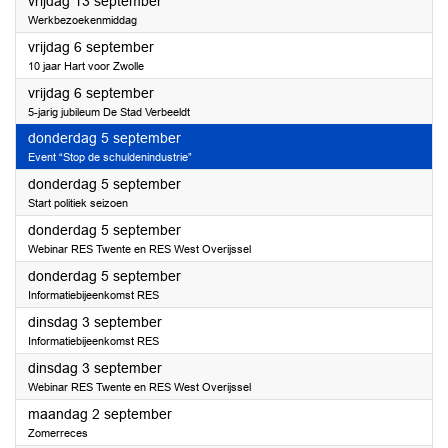
2024
vrijdag 13 september
Werkbezoekenmiddag
2024
vrijdag 6 september
10 jaar Hart voor Zwolle
2024
vrijdag 6 september
5-jarig jubileum De Stad Verbeeldt
2024
donderdag 5 september
Event “Stop de schuldenindustrie”
2024
donderdag 5 september
Start politiek seizoen
2024
donderdag 5 september
Webinar RES Twente en RES West Overijssel
2024
donderdag 5 september
Informatiebijeenkomst RES
2024
dinsdag 3 september
Informatiebijeenkomst RES
2024
dinsdag 3 september
Webinar RES Twente en RES West Overijssel
2024
maandag 2 september
Zomerreces