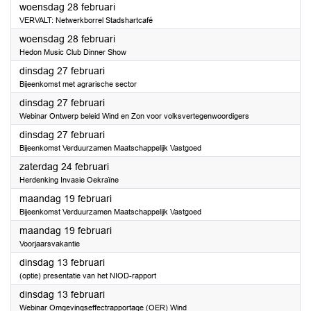
2024
woensdag 28 februari
VERVALT: Netwerkborrel Stadshartcafé
2024
woensdag 28 februari
Hedon Music Club Dinner Show
2024
dinsdag 27 februari
Bijeenkomst met agrarische sector
2024
dinsdag 27 februari
Webinar Ontwerp beleid Wind en Zon voor volksvertegenwoordigers
2024
dinsdag 27 februari
Bijeenkomst Verduurzamen Maatschappelijk Vastgoed
2024
zaterdag 24 februari
Herdenking Invasie Oekraïne
2024
maandag 19 februari
Bijeenkomst Verduurzamen Maatschappelijk Vastgoed
2024
maandag 19 februari
Voorjaarsvakantie
2024
dinsdag 13 februari
(optie) presentatie van het NIOD-rapport
2024
dinsdag 13 februari
Webinar Omgevingseffectrapportage (OER) Wind