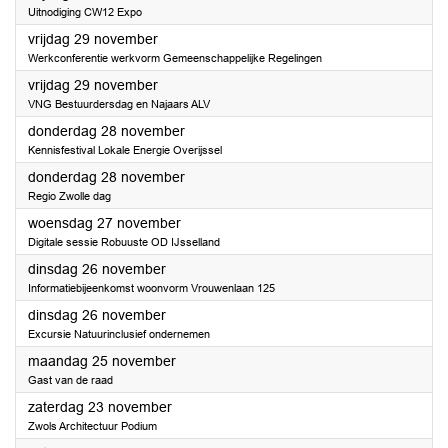
Uitnodiging CW12 Expo
2024
vrijdag 29 november
Werkconferentie werkvorm Gemeenschappelijke Regelingen
2024
vrijdag 29 november
VNG Bestuurdersdag en Najaars ALV
2024
donderdag 28 november
Kennisfestival Lokale Energie Overijssel
2024
donderdag 28 november
Regio Zwolle dag
2024
woensdag 27 november
Digitale sessie Robuuste OD IJsselland
2024
dinsdag 26 november
Informatiebijeenkomst woonvorm Vrouwenlaan 125
2024
dinsdag 26 november
Excursie Natuurinclusief ondernemen
2024
maandag 25 november
Gast van de raad
2024
zaterdag 23 november
Zwols Architectuur Podium