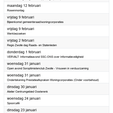
2024
maandag 12 februari
Rosenmontag
2024
vrijdag 9 februari
Bijeenkomst gemeenteraad/woningcorporaties
2024
vrijdag 9 februari
Werkbezoeken
2024
vrijdag 2 februari
Regio Zwolle dag Raads- en Statenleden
2024
donderdag 1 februari
VERVALT: Informatieavond SSC-ONS over Informatieveiligheid
2024
woensdag 31 januari
Open avond Soroptimistenclub Zwolle - Vrouwen in verduurzaming
2024
woensdag 31 januari
Ondertekening Prestatieafspraken Woningcorporaties (Onder voorbehoud)
2024
dinsdag 30 januari
Atelier Centrumgebied Oosterenk
2024
woensdag 24 januari
Spoorcafé
2024
dinsdag 23 januari