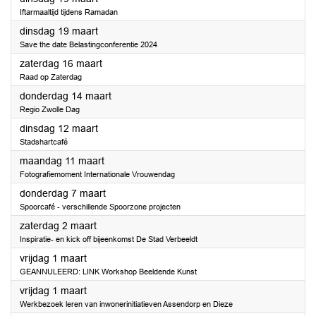
Iftarmaaltijd tijdens Ramadan
2024
dinsdag 19 maart
Save the date Belastingconferentie 2024
2024
zaterdag 16 maart
Raad op Zaterdag
2024
donderdag 14 maart
Regio Zwolle Dag
2024
dinsdag 12 maart
Stadshartcafé
2024
maandag 11 maart
Fotografiemoment Internationale Vrouwendag
2024
donderdag 7 maart
Spoorcafé - verschillende Spoorzone projecten
2024
zaterdag 2 maart
Inspiratie- en kick off bijeenkomst De Stad Verbeeldt
2024
vrijdag 1 maart
GEANNULEERD: LINK Workshop Beeldende Kunst
2024
vrijdag 1 maart
Werkbezoek leren van inwonerinitiatieven Assendorp en Dieze