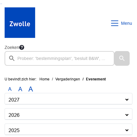
Ga naar de inhoud van deze pagina
Ga naar het zoeken
Ga naar het menu
Menu
Zoeken
U bevindt zich hier:
Home
Vergaderingen
Evenement
A
A
A
2027
2026
2025