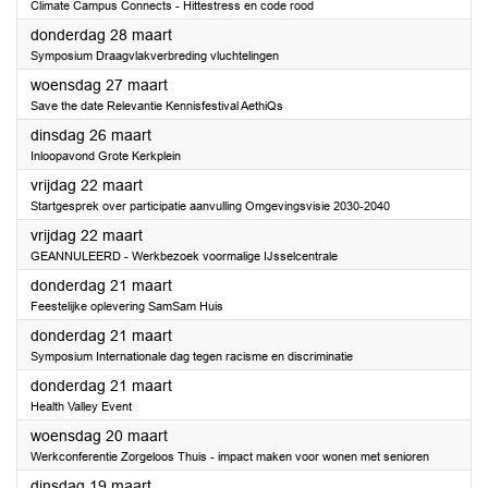
Climate Campus Connects - Hittestress en code rood
2024
donderdag 28 maart
Symposium Draagvlakverbreding vluchtelingen
2024
woensdag 27 maart
Save the date Relevantie Kennisfestival AethiQs
2024
dinsdag 26 maart
Inloopavond Grote Kerkplein
2024
vrijdag 22 maart
Startgesprek over participatie aanvulling Omgevingsvisie 2030-2040
2024
vrijdag 22 maart
GEANNULEERD - Werkbezoek voormalige IJsselcentrale
2024
donderdag 21 maart
Feestelijke oplevering SamSam Huis
2024
donderdag 21 maart
Symposium Internationale dag tegen racisme en discriminatie
2024
donderdag 21 maart
Health Valley Event
2024
woensdag 20 maart
Werkconferentie Zorgeloos Thuis - impact maken voor wonen met senioren
2024
dinsdag 19 maart