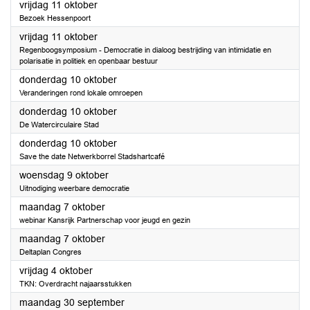
2024
vrijdag 11 oktober
Bezoek Hessenpoort
2024
vrijdag 11 oktober
Regenboogsymposium - Democratie in dialoog bestrijding van intimidatie en
polarisatie in politiek en openbaar bestuur
2024
donderdag 10 oktober
Veranderingen rond lokale omroepen
2024
donderdag 10 oktober
De Watercirculaire Stad
2024
donderdag 10 oktober
Save the date Netwerkborrel Stadshartcafé
2024
woensdag 9 oktober
Uitnodiging weerbare democratie
2024
maandag 7 oktober
webinar Kansrijk Partnerschap voor jeugd en gezin
2024
maandag 7 oktober
Deltaplan Congres
2024
vrijdag 4 oktober
TKN: Overdracht najaarsstukken
2024
maandag 30 september