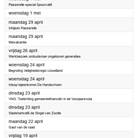
Passerelle special Spoorcafé
2024
woensdag 1 mei
2024
maandag 29 april
Inhijsen Passerelle
2024
maandag 29 april
Meivakantie
2024
vrijdag 26 april
Werkbezoek ombudsman ongeboren generaties
2024
woensdag 24 april
Begroting Veiligheidsregio IJsselland
2024
woensdag 24 april
Inloop bijeenkomst De Handschoen
2024
dinsdag 23 april
VNG: Toelichting gemeentefinanciën in de Voorjaarsnota
2024
dinsdag 23 april
Stadshartcafé de Singel van Zwolle
2024
maandag 22 april
Gast van de raad
2024
vrijdag 19 april