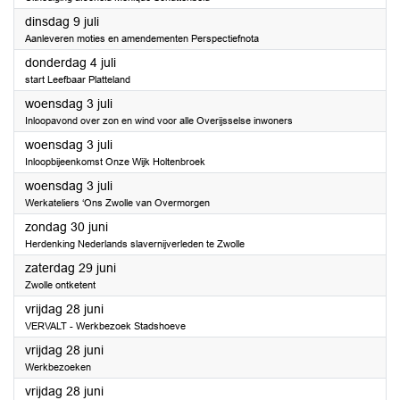
2024
dinsdag 9 juli
Aanleveren moties en amendementen Perspectiefnota
2024
donderdag 4 juli
start Leefbaar Platteland
2024
woensdag 3 juli
Inloopavond over zon en wind voor alle Overijsselse inwoners
2024
woensdag 3 juli
Inloopbijeenkomst Onze Wijk Holtenbroek
2024
woensdag 3 juli
Werkateliers ‘Ons Zwolle van Overmorgen
2024
zondag 30 juni
Herdenking Nederlands slavernijverleden te Zwolle
2024
zaterdag 29 juni
Zwolle ontketent
2024
vrijdag 28 juni
VERVALT - Werkbezoek Stadshoeve
2024
vrijdag 28 juni
Werkbezoeken
2024
vrijdag 28 juni