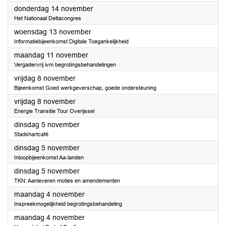
2024
donderdag 14 november
Het Nationaal Deltacongres
2024
woensdag 13 november
Informatiebijeenkomst Digitale Toegankelijkheid
2024
maandag 11 november
Vergadervrij ivm begrotingsbehandelingen
2024
vrijdag 8 november
Bijeenkomst Goed werkgeverschap, goede ondersteuning
2024
vrijdag 8 november
Energie Transitie Tour Overijssel
2024
dinsdag 5 november
Stadshartcafé
2024
dinsdag 5 november
Inloopbijeenkomst Aa-landen
2024
dinsdag 5 november
TKN: Aanleveren moties en amendementen
2024
maandag 4 november
Inspreekmogelijkheid begrotingsbehandeling
2024
maandag 4 november