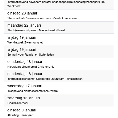
Informatieavond bewoners herstel landschappelijke inpassing zonnepark De
Weekhorst
2024
dinsdag 23 januari
Stadshartcafé 'Zero emissiezone in Zwolle komt eraan'
2024
maandag 22 januari
Startbijeenkomst project Mastenbroek-IJssel
2024
vrijdag 19 januari
Werkbezoek Zwemvangnet
2024
vrijdag 19 januari
Springtij voor Raads- en Statenleden
2024
donderdag 18 januari
Nieuwjaarsbijeenkomst ChristenUnie
2024
donderdag 18 januari
Informatiebijeenkomst Coöperatie Duurzaam Tolhuislanden
2024
woensdag 17 januari
Inloopavond elektriciteitsstations Zwolle
2024
zaterdag 13 januari
Goalballtoernooi
2024
dinsdag 9 januari
Afsluiting Hanzejaar