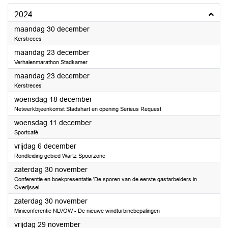
2024
2024
maandag 30 december
Kerstreces
2024
maandag 23 december
Verhalenmarathon Stadkamer
2024
maandag 23 december
Kerstreces
2024
woensdag 18 december
Netwerkbijeenkomst Stadshart en opening Serieus Request
2024
woensdag 11 december
Sportcafé
2024
vrijdag 6 december
Rondleiding gebied Wärtz Spoorzone
2024
zaterdag 30 november
Conferentie en boekpresentatie 'De sporen van de eerste gastarbeiders in
Overijssel
2024
zaterdag 30 november
Miniconferentie NLVOW - De nieuwe windturbinebepalingen
2024
vrijdag 29 november