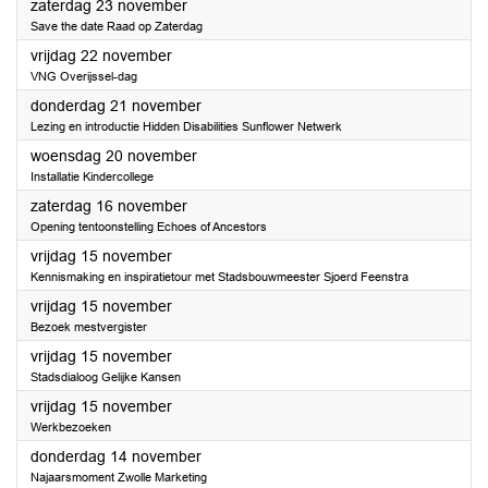
2024
zaterdag 23 november
Save the date Raad op Zaterdag
2024
vrijdag 22 november
VNG Overijssel-dag
2024
donderdag 21 november
Lezing en introductie Hidden Disabilities Sunflower Netwerk
2024
woensdag 20 november
Installatie Kindercollege
2024
zaterdag 16 november
Opening tentoonstelling Echoes of Ancestors
2024
vrijdag 15 november
Kennismaking en inspiratietour met Stadsbouwmeester Sjoerd Feenstra
2024
vrijdag 15 november
Bezoek mestvergister
2024
vrijdag 15 november
Stadsdialoog Gelijke Kansen
2024
vrijdag 15 november
Werkbezoeken
2024
donderdag 14 november
Najaarsmoment Zwolle Marketing