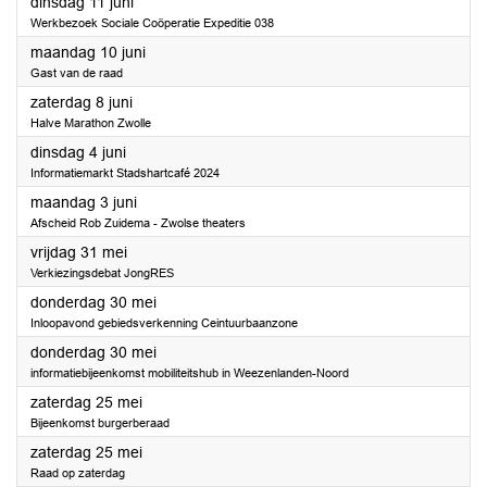
2024
dinsdag 11 juni
Werkbezoek Sociale Coöperatie Expeditie 038
2024
maandag 10 juni
Gast van de raad
2024
zaterdag 8 juni
Halve Marathon Zwolle
2024
dinsdag 4 juni
Informatiemarkt Stadshartcafé 2024
2024
maandag 3 juni
Afscheid Rob Zuidema - Zwolse theaters
2024
vrijdag 31 mei
Verkiezingsdebat JongRES
2024
donderdag 30 mei
Inloopavond gebiedsverkenning Ceintuurbaanzone
2024
donderdag 30 mei
informatiebijeenkomst mobiliteitshub in Weezenlanden-Noord
2024
zaterdag 25 mei
Bijeenkomst burgerberaad
2024
zaterdag 25 mei
Raad op zaterdag