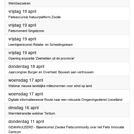
Werkbezoeken
2024
vrijdag 19 april
Fietsexcursie Natuurplatform Zwolle
2024
vrijdag 19 april
Fietsmoment Singelzone
2024
vrijdag 19 april
Leerbijeenkomst Relatie- en Scheidingsteam
2024
vrijdag 19 april
Opening expositie 'Zeehelden uit de provincie'
2024
donderdag 18 april
Jaarcongres Burger en Overheid: Bouwen aan vertrouwen
2024
woensdag 17 april
Webinar nieuwe landelijke milieunormen voor wind op land
2024
woensdag 17 april
Digitale informatiesessie Route naar een robuuste Omgevingsdienst IJsselland
2024
dinsdag 16 april
Warmtetransitie webinar Tertium
2024
donderdag 11 april
GEANNULEERD - Bijeenkomst Zwolse Fietscommunity over het Fiets Innovatie
Centrum