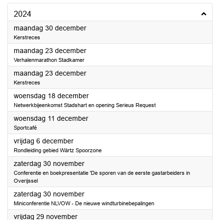
2024
2024
maandag 30 december
Kerstreces
2024
maandag 23 december
Verhalenmarathon Stadkamer
2024
maandag 23 december
Kerstreces
2024
woensdag 18 december
Netwerkbijeenkomst Stadshart en opening Serieus Request
2024
woensdag 11 december
Sportcafé
2024
vrijdag 6 december
Rondleiding gebied Wärtz Spoorzone
2024
zaterdag 30 november
Conferentie en boekpresentatie 'De sporen van de eerste gastarbeiders in
Overijssel
2024
zaterdag 30 november
Miniconferentie NLVOW - De nieuwe windturbinebepalingen
2024
vrijdag 29 november