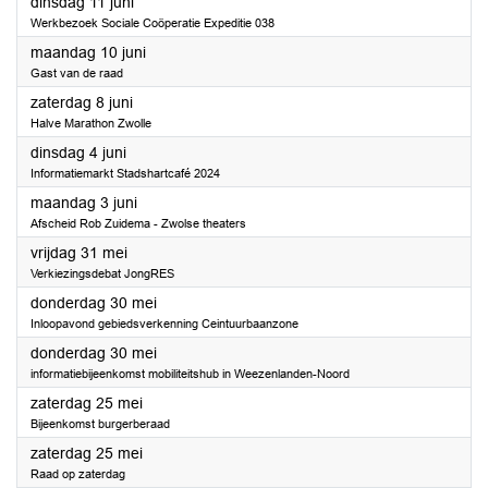
2024
dinsdag 11 juni
Werkbezoek Sociale Coöperatie Expeditie 038
2024
maandag 10 juni
Gast van de raad
2024
zaterdag 8 juni
Halve Marathon Zwolle
2024
dinsdag 4 juni
Informatiemarkt Stadshartcafé 2024
2024
maandag 3 juni
Afscheid Rob Zuidema - Zwolse theaters
2024
vrijdag 31 mei
Verkiezingsdebat JongRES
2024
donderdag 30 mei
Inloopavond gebiedsverkenning Ceintuurbaanzone
2024
donderdag 30 mei
informatiebijeenkomst mobiliteitshub in Weezenlanden-Noord
2024
zaterdag 25 mei
Bijeenkomst burgerberaad
2024
zaterdag 25 mei
Raad op zaterdag