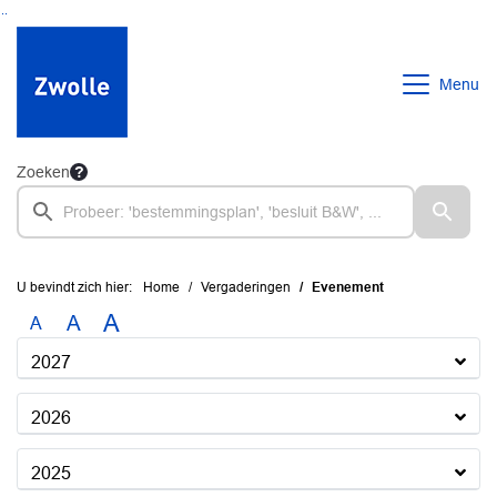
Ga naar de inhoud van deze pagina
Ga naar het zoeken
Ga naar het menu
Menu
Zoeken
U bevindt zich hier:
Home
Vergaderingen
Evenement
A
A
A
2027
2026
2025