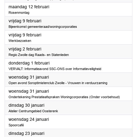
2024
maandag 12 februari
Rosenmontag
2024
vrijdag 9 februari
Bijeenkomst gemeenteraad/woningcorporaties
2024
vrijdag 9 februari
Werkbezoeken
2024
vrijdag 2 februari
Regio Zwolle dag Raads- en Statenleden
2024
donderdag 1 februari
VERVALT: Informatieavond SSC-ONS over Informatieveiligheid
2024
woensdag 31 januari
Open avond Soroptimistenclub Zwolle - Vrouwen in verduurzaming
2024
woensdag 31 januari
Ondertekening Prestatieafspraken Woningcorporaties (Onder voorbehoud)
2024
dinsdag 30 januari
Atelier Centrumgebied Oosterenk
2024
woensdag 24 januari
Spoorcafé
2024
dinsdag 23 januari