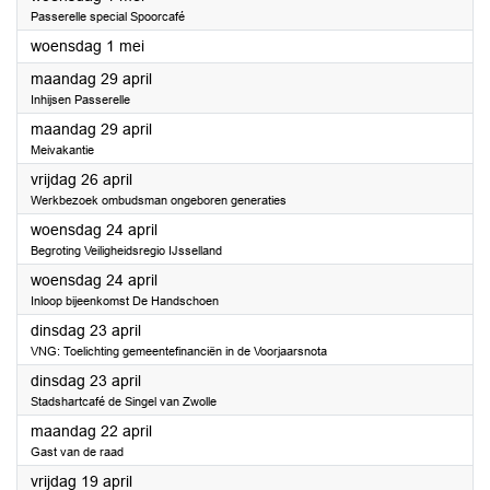
Passerelle special Spoorcafé
2024
woensdag 1 mei
2024
maandag 29 april
Inhijsen Passerelle
2024
maandag 29 april
Meivakantie
2024
vrijdag 26 april
Werkbezoek ombudsman ongeboren generaties
2024
woensdag 24 april
Begroting Veiligheidsregio IJsselland
2024
woensdag 24 april
Inloop bijeenkomst De Handschoen
2024
dinsdag 23 april
VNG: Toelichting gemeentefinanciën in de Voorjaarsnota
2024
dinsdag 23 april
Stadshartcafé de Singel van Zwolle
2024
maandag 22 april
Gast van de raad
2024
vrijdag 19 april