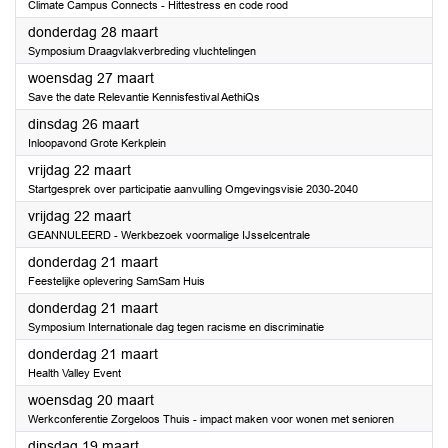
Climate Campus Connects - Hittestress en code rood
2024
donderdag 28 maart
Symposium Draagvlakverbreding vluchtelingen
2024
woensdag 27 maart
Save the date Relevantie Kennisfestival AethiQs
2024
dinsdag 26 maart
Inloopavond Grote Kerkplein
2024
vrijdag 22 maart
Startgesprek over participatie aanvulling Omgevingsvisie 2030-2040
2024
vrijdag 22 maart
GEANNULEERD - Werkbezoek voormalige IJsselcentrale
2024
donderdag 21 maart
Feestelijke oplevering SamSam Huis
2024
donderdag 21 maart
Symposium Internationale dag tegen racisme en discriminatie
2024
donderdag 21 maart
Health Valley Event
2024
woensdag 20 maart
Werkconferentie Zorgeloos Thuis - impact maken voor wonen met senioren
2024
dinsdag 19 maart