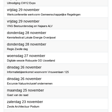
Uitnodiging CW12 Expo
2024
vrijdag 29 november
Werkconferentie werkvorm Gemeenschappelijke Regelingen
2024
vrijdag 29 november
VNG Bestuurdersdag en Najaars ALV
2024
donderdag 28 november
Kennisfestival Lokale Energie Overijssel
2024
donderdag 28 november
Regio Zwolle dag
2024
woensdag 27 november
Digitale sessie Robuuste OD IJsselland
2024
dinsdag 26 november
Informatiebijeenkomst woonvorm Vrouwenlaan 125
2024
dinsdag 26 november
Excursie Natuurinclusief ondernemen
2024
maandag 25 november
Gast van de raad
2024
zaterdag 23 november
Zwols Architectuur Podium