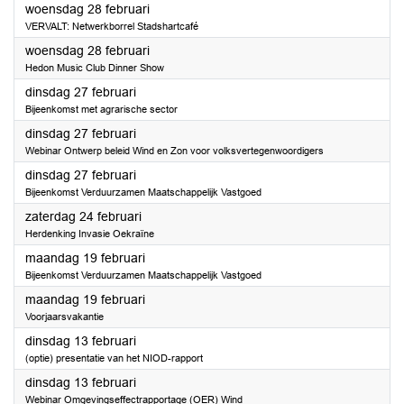
2024
woensdag 28 februari
VERVALT: Netwerkborrel Stadshartcafé
2024
woensdag 28 februari
Hedon Music Club Dinner Show
2024
dinsdag 27 februari
Bijeenkomst met agrarische sector
2024
dinsdag 27 februari
Webinar Ontwerp beleid Wind en Zon voor volksvertegenwoordigers
2024
dinsdag 27 februari
Bijeenkomst Verduurzamen Maatschappelijk Vastgoed
2024
zaterdag 24 februari
Herdenking Invasie Oekraïne
2024
maandag 19 februari
Bijeenkomst Verduurzamen Maatschappelijk Vastgoed
2024
maandag 19 februari
Voorjaarsvakantie
2024
dinsdag 13 februari
(optie) presentatie van het NIOD-rapport
2024
dinsdag 13 februari
Webinar Omgevingseffectrapportage (OER) Wind