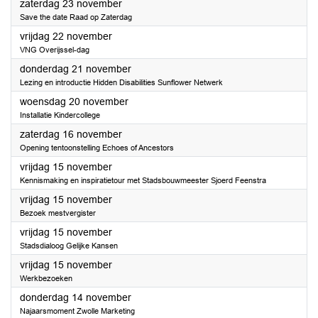
2024
zaterdag 23 november
Save the date Raad op Zaterdag
2024
vrijdag 22 november
VNG Overijssel-dag
2024
donderdag 21 november
Lezing en introductie Hidden Disabilities Sunflower Netwerk
2024
woensdag 20 november
Installatie Kindercollege
2024
zaterdag 16 november
Opening tentoonstelling Echoes of Ancestors
2024
vrijdag 15 november
Kennismaking en inspiratietour met Stadsbouwmeester Sjoerd Feenstra
2024
vrijdag 15 november
Bezoek mestvergister
2024
vrijdag 15 november
Stadsdialoog Gelijke Kansen
2024
vrijdag 15 november
Werkbezoeken
2024
donderdag 14 november
Najaarsmoment Zwolle Marketing