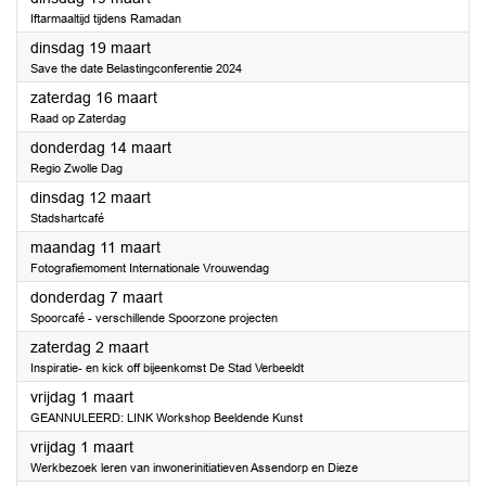
Iftarmaaltijd tijdens Ramadan
2024
dinsdag 19 maart
Save the date Belastingconferentie 2024
2024
zaterdag 16 maart
Raad op Zaterdag
2024
donderdag 14 maart
Regio Zwolle Dag
2024
dinsdag 12 maart
Stadshartcafé
2024
maandag 11 maart
Fotografiemoment Internationale Vrouwendag
2024
donderdag 7 maart
Spoorcafé - verschillende Spoorzone projecten
2024
zaterdag 2 maart
Inspiratie- en kick off bijeenkomst De Stad Verbeeldt
2024
vrijdag 1 maart
GEANNULEERD: LINK Workshop Beeldende Kunst
2024
vrijdag 1 maart
Werkbezoek leren van inwonerinitiatieven Assendorp en Dieze