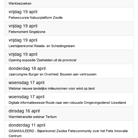
Werkbezoeken
2024
vrijdag 19 april
Fietsexcursie Natuurplatform Zwolle
2024
vrijdag 19 april
Fietsmoment Singelzone
2024
vrijdag 19 april
Leerbijeenkomst Relatie- en Scheidingsteam
2024
vrijdag 19 april
Opening expositie 'Zeehelden uit de provincie'
2024
donderdag 18 april
Jaarcongres Burger en Overheid: Bouwen aan vertrouwen
2024
woensdag 17 april
Webinar nieuwe landelijke milieunormen voor wind op land
2024
woensdag 17 april
Digitale informatiesessie Route naar een robuuste Omgevingsdienst IJsselland
2024
dinsdag 16 april
Warmtetransitie webinar Tertium
2024
donderdag 11 april
GEANNULEERD - Bijeenkomst Zwolse Fietscommunity over het Fiets Innovatie
Centrum