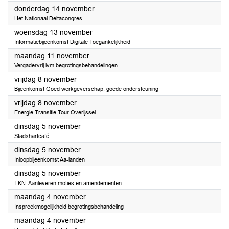
2024
donderdag 14 november
Het Nationaal Deltacongres
2024
woensdag 13 november
Informatiebijeenkomst Digitale Toegankelijkheid
2024
maandag 11 november
Vergadervrij ivm begrotingsbehandelingen
2024
vrijdag 8 november
Bijeenkomst Goed werkgeverschap, goede ondersteuning
2024
vrijdag 8 november
Energie Transitie Tour Overijssel
2024
dinsdag 5 november
Stadshartcafé
2024
dinsdag 5 november
Inloopbijeenkomst Aa-landen
2024
dinsdag 5 november
TKN: Aanleveren moties en amendementen
2024
maandag 4 november
Inspreekmogelijkheid begrotingsbehandeling
2024
maandag 4 november