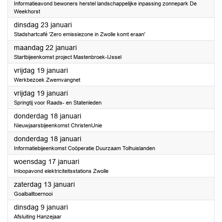
Informatieavond bewoners herstel landschappelijke inpassing zonnepark De
Weekhorst
2024
dinsdag 23 januari
Stadshartcafé 'Zero emissiezone in Zwolle komt eraan'
2024
maandag 22 januari
Startbijeenkomst project Mastenbroek-IJssel
2024
vrijdag 19 januari
Werkbezoek Zwemvangnet
2024
vrijdag 19 januari
Springtij voor Raads- en Statenleden
2024
donderdag 18 januari
Nieuwjaarsbijeenkomst ChristenUnie
2024
donderdag 18 januari
Informatiebijeenkomst Coöperatie Duurzaam Tolhuislanden
2024
woensdag 17 januari
Inloopavond elektriciteitsstations Zwolle
2024
zaterdag 13 januari
Goalballtoernooi
2024
dinsdag 9 januari
Afsluiting Hanzejaar