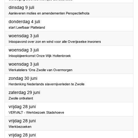
2024
dinsdag 9 juli
Aanleveren moties en amendementen Perspectiefnota
2024
donderdag 4 juli
start Leefbaar Platteland
2024
woensdag 3 juli
Inloopavond over zon en wind voor alle Overijsselse inwoners
2024
woensdag 3 juli
Inloopbijeenkomst Onze Wijk Holtenbroek
2024
woensdag 3 juli
Werkateliers ‘Ons Zwolle van Overmorgen
2024
zondag 30 juni
Herdenking Nederlands slavernijverleden te Zwolle
2024
zaterdag 29 juni
Zwolle ontketent
2024
vrijdag 28 juni
VERVALT - Werkbezoek Stadshoeve
2024
vrijdag 28 juni
Werkbezoeken
2024
vrijdag 28 juni