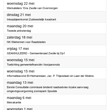
2024
woensdag 22 mei
Werkateliers ‘Ons Zwolle van Overmorgen
2024
dinsdag 21 mei
Inloopbijeenkomst Zuidwestelijk kwadrant
2024
maandag 20 mei
Tweede pinksterdag
2024
zaterdag 18 mei
NK Wielrennen voor Raadsleden
2024
vrijdag 17 mei
GEANNULEERD - Gemeenteraad Zwolle bij Op1
2024
woensdag 15 mei
Toelichting gemeentefinanciën Voorjaarsnota
2024
woensdag 15 mei
Informatieavond Eli Heimanslaan, Jac. P. Thijsselaan en Laan der Molens
2024
maandag 13 mei
Eerste Consultatie commissie bindend raadsadvies inzake aanvraag
omgevingsvergunning zonnepark Spoolde
2024
maandag 6 mei
Meivakantie
2024
woensdag 1 mei