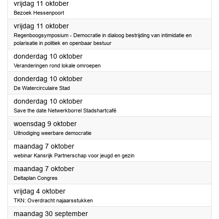
2024
vrijdag 11 oktober
Bezoek Hessenpoort
2024
vrijdag 11 oktober
Regenboogsymposium - Democratie in dialoog bestrijding van intimidatie en
polarisatie in politiek en openbaar bestuur
2024
donderdag 10 oktober
Veranderingen rond lokale omroepen
2024
donderdag 10 oktober
De Watercirculaire Stad
2024
donderdag 10 oktober
Save the date Netwerkborrel Stadshartcafé
2024
woensdag 9 oktober
Uitnodiging weerbare democratie
2024
maandag 7 oktober
webinar Kansrijk Partnerschap voor jeugd en gezin
2024
maandag 7 oktober
Deltaplan Congres
2024
vrijdag 4 oktober
TKN: Overdracht najaarsstukken
2024
maandag 30 september