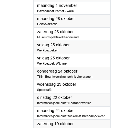
2024
maandag 4 november
Havendebat Port of Zwolle
2024
maandag 28 oktober
Herfstvakantie
2024
zaterdag 26 oktober
Museumspektakel Kinderraad
2024
vrijdag 25 oktober
Werkbezoeken
2024
vrijdag 25 oktober
Werkbezoek Wijthmen
2024
donderdag 24 oktober
TKN: Beantwoording technische vragen
2024
woensdag 23 oktober
Spoorcafé
2024
dinsdag 22 oktober
Informatiebijeenkomst Noorderkwartier
2024
maandag 21 oktober
Informatiebijeenkomst toekomst Breecamp-West
2024
zaterdag 19 oktober