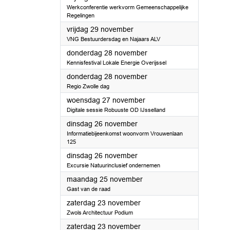
Werkconferentie werkvorm Gemeenschappelijke
Regelingen
2024
vrijdag 29 november
VNG Bestuurdersdag en Najaars ALV
2024
donderdag 28 november
Kennisfestival Lokale Energie Overijssel
2024
donderdag 28 november
Regio Zwolle dag
2024
woensdag 27 november
Digitale sessie Robuuste OD IJsselland
2024
dinsdag 26 november
Informatiebijeenkomst woonvorm Vrouwenlaan
125
2024
dinsdag 26 november
Excursie Natuurinclusief ondernemen
2024
maandag 25 november
Gast van de raad
2024
zaterdag 23 november
Zwols Architectuur Podium
2024
zaterdag 23 november