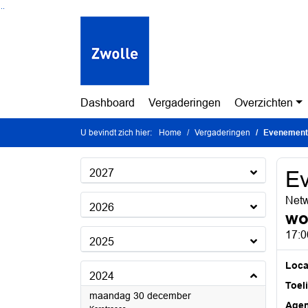
Ga naar de inhoud van deze pagina
Ga naar het zoeken
Ga naar het menu
Dashboard
Vergaderingen
Overzichten
U bevindt zich hier:
Home
Vergaderingen
Evenement
2027
E
Netw
2026
wo
17:0
2025
Loca
2024
Toel
2024
maandag 30 december
Age