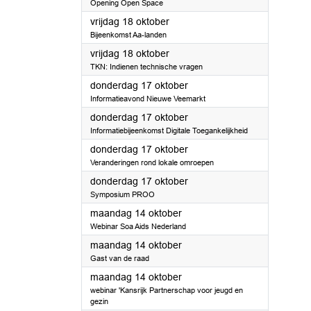
Opening Open Space
2024
vrijdag 18 oktober
Bijeenkomst Aa-landen
2024
vrijdag 18 oktober
TKN: Indienen technische vragen
2024
donderdag 17 oktober
Informatieavond Nieuwe Veemarkt
2024
donderdag 17 oktober
Informatiebijeenkomst Digitale Toegankelijkheid
2024
donderdag 17 oktober
Veranderingen rond lokale omroepen
2024
donderdag 17 oktober
Symposium PROO
2024
maandag 14 oktober
Webinar Soa Aids Nederland
2024
maandag 14 oktober
Gast van de raad
2024
maandag 14 oktober
webinar 'Kansrijk Partnerschap voor jeugd en
gezin