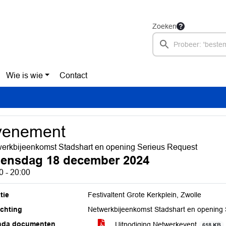
Zoeken
Wie is wie
Contact
venement
erkbijeenkomst Stadshart en opening Serieus Request
ensdag 18 december 2024
0 - 20:00
tie
Festivaltent Grote Kerkplein, Zwolle
ichting
Netwerkbijeenkomst Stadshart en opening
nda documenten
Uitnodiging Netwerkevent
618 KB