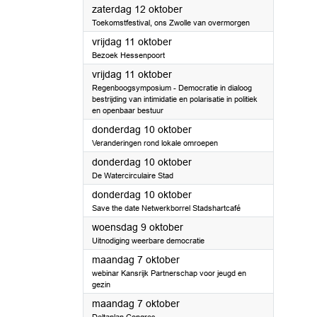
2024
zaterdag 12 oktober
Toekomstfestival, ons Zwolle van overmorgen
2024
vrijdag 11 oktober
Bezoek Hessenpoort
2024
vrijdag 11 oktober
Regenboogsymposium - Democratie in dialoog
bestrijding van intimidatie en polarisatie in politiek
en openbaar bestuur
2024
donderdag 10 oktober
Veranderingen rond lokale omroepen
2024
donderdag 10 oktober
De Watercirculaire Stad
2024
donderdag 10 oktober
Save the date Netwerkborrel Stadshartcafé
2024
woensdag 9 oktober
Uitnodiging weerbare democratie
2024
maandag 7 oktober
webinar Kansrijk Partnerschap voor jeugd en
gezin
2024
maandag 7 oktober