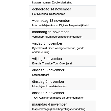
Najaarsmoment Zwolle Marketing
2024
donderdag 14 november
Het Nationaal Deltacongres
2024
woensdag 13 november
Informatiebijeenkomst Digitale Toegankelijkheid
2024
maandag 11 november
Vergadervrij ivm begrotingsbehandelingen
2024
vrijdag 8 november
Bijeenkomst Goed werkgeverschap, goede
ondersteuning
2024
vrijdag 8 november
Energie Transitie Tour Overijssel
2024
dinsdag 5 november
Stadshartcafé
2024
dinsdag 5 november
Inloopbijeenkomst Aa-landen
2024
dinsdag 5 november
TKN: Aanleveren moties en amendementen
2024
maandag 4 november
Inspreekmogelijkheid begrotingsbehandeling