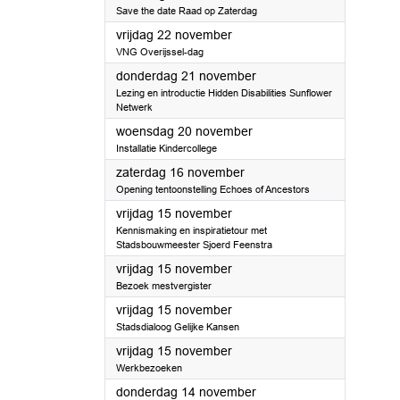
Save the date Raad op Zaterdag
2024
vrijdag 22 november
VNG Overijssel-dag
2024
donderdag 21 november
Lezing en introductie Hidden Disabilities Sunflower
Netwerk
2024
woensdag 20 november
Installatie Kindercollege
2024
zaterdag 16 november
Opening tentoonstelling Echoes of Ancestors
2024
vrijdag 15 november
Kennismaking en inspiratietour met
Stadsbouwmeester Sjoerd Feenstra
2024
vrijdag 15 november
Bezoek mestvergister
2024
vrijdag 15 november
Stadsdialoog Gelijke Kansen
2024
vrijdag 15 november
Werkbezoeken
2024
donderdag 14 november