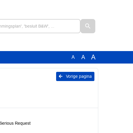
A
A
A
Vorige pagina
 Serious Request