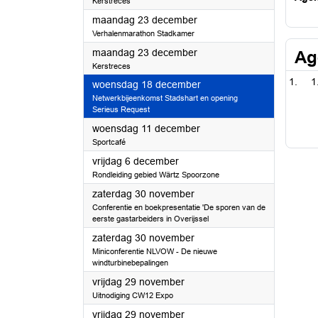
Kerstreces
2024
maandag 23 december
Verhalenmarathon Stadkamer
2024
maandag 23 december
Ag
Kerstreces
1
2024
woensdag 18 december
Netwerkbijeenkomst Stadshart en opening
Serieus Request
2024
woensdag 11 december
Sportcafé
2024
vrijdag 6 december
Rondleiding gebied Wärtz Spoorzone
2024
zaterdag 30 november
Conferentie en boekpresentatie 'De sporen van de
eerste gastarbeiders in Overijssel
2024
zaterdag 30 november
Miniconferentie NLVOW - De nieuwe
windturbinebepalingen
2024
vrijdag 29 november
Uitnodiging CW12 Expo
2024
vrijdag 29 november