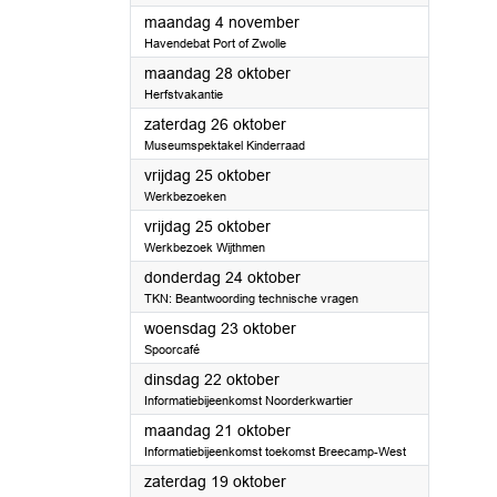
2024
maandag 4 november
Havendebat Port of Zwolle
2024
maandag 28 oktober
Herfstvakantie
2024
zaterdag 26 oktober
Museumspektakel Kinderraad
2024
vrijdag 25 oktober
Werkbezoeken
2024
vrijdag 25 oktober
Werkbezoek Wijthmen
2024
donderdag 24 oktober
TKN: Beantwoording technische vragen
2024
woensdag 23 oktober
Spoorcafé
2024
dinsdag 22 oktober
Informatiebijeenkomst Noorderkwartier
2024
maandag 21 oktober
Informatiebijeenkomst toekomst Breecamp-West
2024
zaterdag 19 oktober