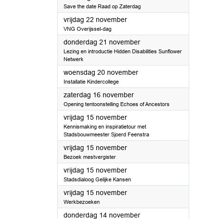
Save the date Raad op Zaterdag
2024
vrijdag 22 november
VNG Overijssel-dag
2024
donderdag 21 november
Lezing en introductie Hidden Disabilities Sunflower
Netwerk
2024
woensdag 20 november
Installatie Kindercollege
2024
zaterdag 16 november
Opening tentoonstelling Echoes of Ancestors
2024
vrijdag 15 november
Kennismaking en inspiratietour met
Stadsbouwmeester Sjoerd Feenstra
2024
vrijdag 15 november
Bezoek mestvergister
2024
vrijdag 15 november
Stadsdialoog Gelijke Kansen
2024
vrijdag 15 november
Werkbezoeken
2024
donderdag 14 november