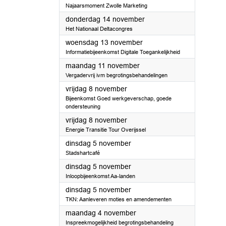
Najaarsmoment Zwolle Marketing
2024
donderdag 14 november
Het Nationaal Deltacongres
2024
woensdag 13 november
Informatiebijeenkomst Digitale Toegankelijkheid
2024
maandag 11 november
Vergadervrij ivm begrotingsbehandelingen
2024
vrijdag 8 november
Bijeenkomst Goed werkgeverschap, goede
ondersteuning
2024
vrijdag 8 november
Energie Transitie Tour Overijssel
2024
dinsdag 5 november
Stadshartcafé
2024
dinsdag 5 november
Inloopbijeenkomst Aa-landen
2024
dinsdag 5 november
TKN: Aanleveren moties en amendementen
2024
maandag 4 november
Inspreekmogelijkheid begrotingsbehandeling