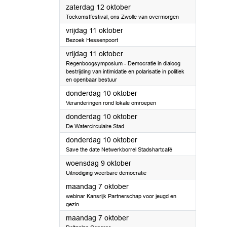
2024
zaterdag 12 oktober
Toekomstfestival, ons Zwolle van overmorgen
2024
vrijdag 11 oktober
Bezoek Hessenpoort
2024
vrijdag 11 oktober
Regenboogsymposium - Democratie in dialoog
bestrijding van intimidatie en polarisatie in politiek
en openbaar bestuur
2024
donderdag 10 oktober
Veranderingen rond lokale omroepen
2024
donderdag 10 oktober
De Watercirculaire Stad
2024
donderdag 10 oktober
Save the date Netwerkborrel Stadshartcafé
2024
woensdag 9 oktober
Uitnodiging weerbare democratie
2024
maandag 7 oktober
webinar Kansrijk Partnerschap voor jeugd en
gezin
2024
maandag 7 oktober