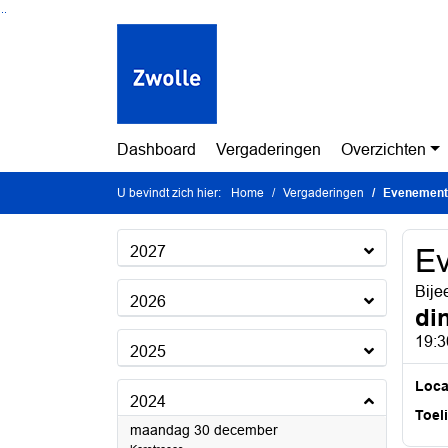
Ga naar de inhoud van deze pagina
Ga naar het zoeken
Ga naar het menu
Dashboard
Vergaderingen
Overzichten
U bevindt zich hier:
Home
Vergaderingen
Evenement
2027
E
Bije
2026
di
19:3
2025
Loca
2024
Toel
2024
maandag 30 december