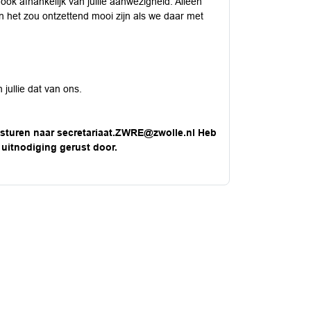
ok afhankelijk van jullie aanwezigheid. Alleen
n het zou ontzettend mooi zijn als we daar met
jullie dat van ons.
 sturen naar
secretariaat.ZWRE@zwolle.nl
Heb
 uitnodiging gerust door.