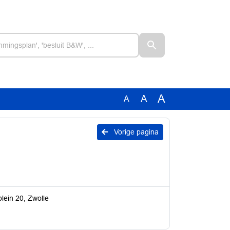
A
A
A
Vorige pagina
lein 20, Zwolle