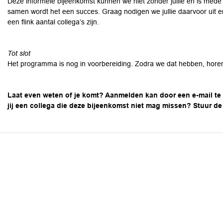
Deze informele bijeenkomst kunnen we niet zonder jullie en is mede o
samen wordt het een succes. Graag nodigen we jullie daarvoor uit e
een flink aantal collega’s zijn.
Tot slot
Het programma is nog in voorbereiding. Zodra we dat hebben, horen 
Laat even weten of je komt? Aanmelden kan door een e-mail te
jij een collega die deze bijeenkomst niet mag missen? Stuur de