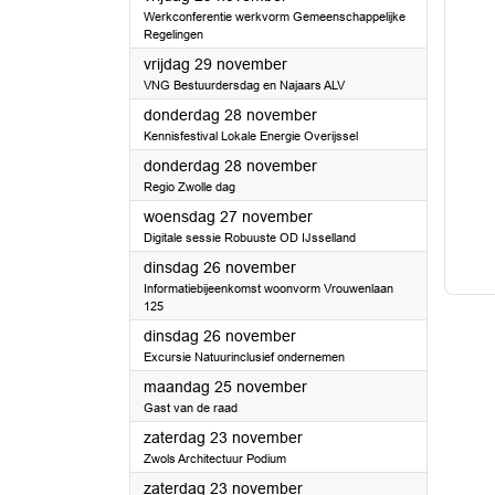
Werkconferentie werkvorm Gemeenschappelijke
Regelingen
2024
vrijdag 29 november
VNG Bestuurdersdag en Najaars ALV
2024
donderdag 28 november
Kennisfestival Lokale Energie Overijssel
2024
donderdag 28 november
Regio Zwolle dag
2024
woensdag 27 november
Digitale sessie Robuuste OD IJsselland
2024
dinsdag 26 november
Informatiebijeenkomst woonvorm Vrouwenlaan
125
2024
dinsdag 26 november
Excursie Natuurinclusief ondernemen
2024
maandag 25 november
Gast van de raad
2024
zaterdag 23 november
Zwols Architectuur Podium
2024
zaterdag 23 november