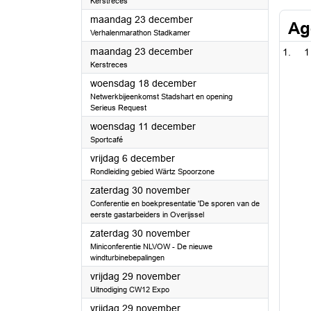
Kerstreces
2024
maandag 23 december
Ag
Verhalenmarathon Stadkamer
2024
maandag 23 december
1
Kerstreces
2024
woensdag 18 december
Netwerkbijeenkomst Stadshart en opening
Serieus Request
2024
woensdag 11 december
Sportcafé
2024
vrijdag 6 december
Rondleiding gebied Wärtz Spoorzone
2024
zaterdag 30 november
Conferentie en boekpresentatie 'De sporen van de
eerste gastarbeiders in Overijssel
2024
zaterdag 30 november
Miniconferentie NLVOW - De nieuwe
windturbinebepalingen
2024
vrijdag 29 november
Uitnodiging CW12 Expo
2024
vrijdag 29 november