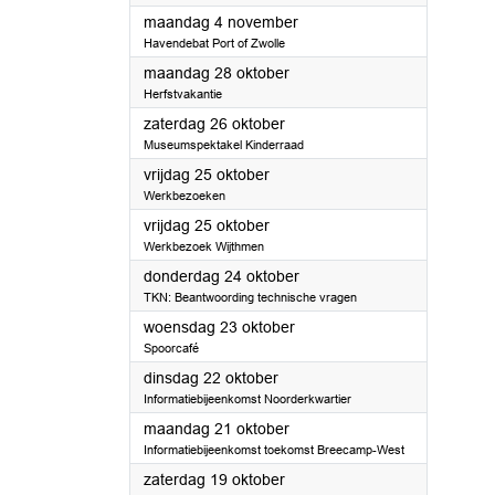
2024
maandag 4 november
Havendebat Port of Zwolle
2024
maandag 28 oktober
Herfstvakantie
2024
zaterdag 26 oktober
Museumspektakel Kinderraad
2024
vrijdag 25 oktober
Werkbezoeken
2024
vrijdag 25 oktober
Werkbezoek Wijthmen
2024
donderdag 24 oktober
TKN: Beantwoording technische vragen
2024
woensdag 23 oktober
Spoorcafé
2024
dinsdag 22 oktober
Informatiebijeenkomst Noorderkwartier
2024
maandag 21 oktober
Informatiebijeenkomst toekomst Breecamp-West
2024
zaterdag 19 oktober