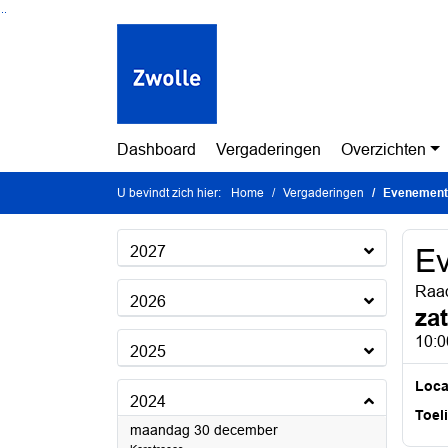
Ga naar de inhoud van deze pagina
Ga naar het zoeken
Ga naar het menu
Dashboard
Vergaderingen
Overzichten
U bevindt zich hier:
Home
Vergaderingen
Evenement
2027
E
Raad
2026
za
10:0
2025
Loca
2024
Toel
2024
maandag 30 december