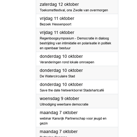
2024
zaterdag 12 oktober
Toekomstfestival, ons Zwolle van overmorgen
2024
vrijdag 11 oktober
Bezoek Hessenpoort
2024
vrijdag 11 oktober
Regenboogsymposium - Democratie in dialoog
bestrijding van intimidatie en polarisatie in politiek
en openbaar bestuur
2024
donderdag 10 oktober
Veranderingen rond lokale omroepen
2024
donderdag 10 oktober
De Watercirculaire Stad
2024
donderdag 10 oktober
Save the date Netwerkborrel Stadshartcafé
2024
woensdag 9 oktober
Uitnodiging weerbare democratie
2024
maandag 7 oktober
webinar Kansrijk Partnerschap voor jeugd en
gezin
2024
maandag 7 oktober