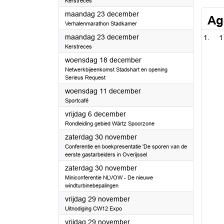
Kerstreces
2024
maandag 23 december
Ag
Verhalenmarathon Stadkamer
2024
maandag 23 december
1
Kerstreces
2024
woensdag 18 december
Netwerkbijeenkomst Stadshart en opening
Serieus Request
2024
woensdag 11 december
Sportcafé
2024
vrijdag 6 december
Rondleiding gebied Wärtz Spoorzone
2024
zaterdag 30 november
Conferentie en boekpresentatie 'De sporen van de
eerste gastarbeiders in Overijssel
2024
zaterdag 30 november
Miniconferentie NLVOW - De nieuwe
windturbinebepalingen
2024
vrijdag 29 november
Uitnodiging CW12 Expo
2024
vrijdag 29 november