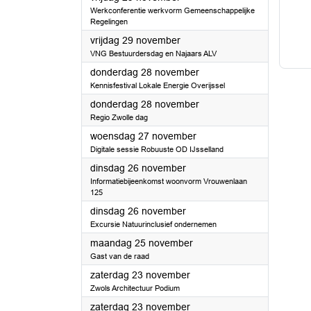
Werkconferentie werkvorm Gemeenschappelijke
Regelingen
2024
vrijdag 29 november
VNG Bestuurdersdag en Najaars ALV
2024
donderdag 28 november
Kennisfestival Lokale Energie Overijssel
2024
donderdag 28 november
Regio Zwolle dag
2024
woensdag 27 november
Digitale sessie Robuuste OD IJsselland
2024
dinsdag 26 november
Informatiebijeenkomst woonvorm Vrouwenlaan
125
2024
dinsdag 26 november
Excursie Natuurinclusief ondernemen
2024
maandag 25 november
Gast van de raad
2024
zaterdag 23 november
Zwols Architectuur Podium
2024
zaterdag 23 november