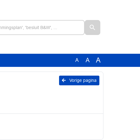
A
A
A
Vorige pagina