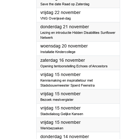
Save the date Raad op Zaterdag
2024
vrijdag 22 november
VNG Overijssel-dag
2024
donderdag 21 november
Lezing en introductie Hidden Disabilities Sunflower
Netwerk
2024
woensdag 20 november
Installatie Kindercollege
2024
zaterdag 16 november
Opening tentoonstelling Echoes of Ancestors
2024
vrijdag 15 november
Kennismaking en inspiratietour met
Stadsbouwmeester Sjoerd Feenstra
2024
vrijdag 15 november
Bezoek mestvergister
2024
vrijdag 15 november
Stadsdialoog Gelijke Kansen
2024
vrijdag 15 november
Werkbezoeken
2024
donderdag 14 november