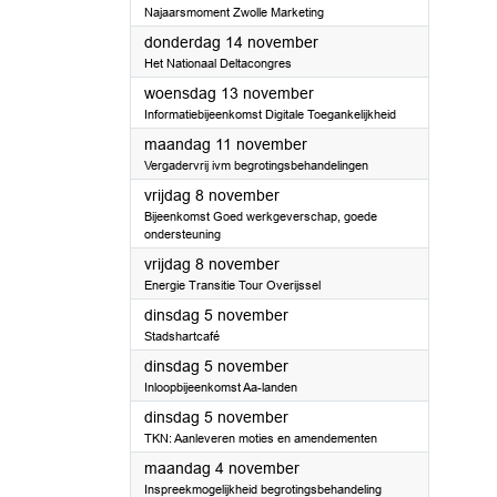
Najaarsmoment Zwolle Marketing
2024
donderdag 14 november
Het Nationaal Deltacongres
2024
woensdag 13 november
Informatiebijeenkomst Digitale Toegankelijkheid
2024
maandag 11 november
Vergadervrij ivm begrotingsbehandelingen
2024
vrijdag 8 november
Bijeenkomst Goed werkgeverschap, goede
ondersteuning
2024
vrijdag 8 november
Energie Transitie Tour Overijssel
2024
dinsdag 5 november
Stadshartcafé
2024
dinsdag 5 november
Inloopbijeenkomst Aa-landen
2024
dinsdag 5 november
TKN: Aanleveren moties en amendementen
2024
maandag 4 november
Inspreekmogelijkheid begrotingsbehandeling