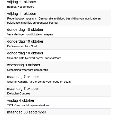
2024
vrijdag 11 oktober
Bezoek Hessenpoort
2024
vrijdag 11 oktober
Regenboogsymposium - Democratie in dialoog bestrijding van intimidatie en
polarisatie in politiek en openbaar bestuur
2024
donderdag 10 oktober
Veranderingen rond lokale omroepen
2024
donderdag 10 oktober
De Watercirculaire Stad
2024
donderdag 10 oktober
Save the date Netwerkborrel Stadshartcafé
2024
woensdag 9 oktober
Uitnodiging weerbare democratie
2024
maandag 7 oktober
webinar Kansrijk Partnerschap voor jeugd en gezin
2024
maandag 7 oktober
Deltaplan Congres
2024
vrijdag 4 oktober
TKN: Overdracht najaarsstukken
2024
maandag 30 september