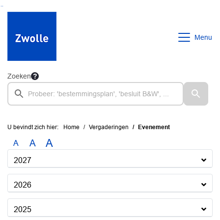
Ga naar de inhoud van deze pagina
Ga naar het zoeken
Ga naar het menu
Menu
Zoeken
U bevindt zich hier:
Home
Vergaderingen
Evenement
A
A
A
2027
2026
2025