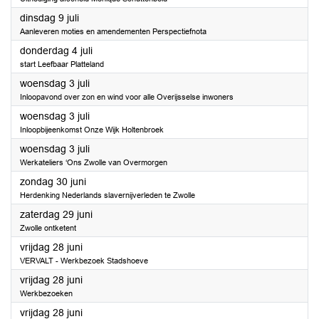
2024
dinsdag 9 juli
Aanleveren moties en amendementen Perspectiefnota
2024
donderdag 4 juli
start Leefbaar Platteland
2024
woensdag 3 juli
Inloopavond over zon en wind voor alle Overijsselse inwoners
2024
woensdag 3 juli
Inloopbijeenkomst Onze Wijk Holtenbroek
2024
woensdag 3 juli
Werkateliers ‘Ons Zwolle van Overmorgen
2024
zondag 30 juni
Herdenking Nederlands slavernijverleden te Zwolle
2024
zaterdag 29 juni
Zwolle ontketent
2024
vrijdag 28 juni
VERVALT - Werkbezoek Stadshoeve
2024
vrijdag 28 juni
Werkbezoeken
2024
vrijdag 28 juni