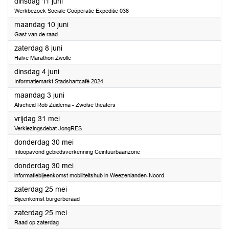
2024
dinsdag 11 juni
Werkbezoek Sociale Coöperatie Expeditie 038
2024
maandag 10 juni
Gast van de raad
2024
zaterdag 8 juni
Halve Marathon Zwolle
2024
dinsdag 4 juni
Informatiemarkt Stadshartcafé 2024
2024
maandag 3 juni
Afscheid Rob Zuidema - Zwolse theaters
2024
vrijdag 31 mei
Verkiezingsdebat JongRES
2024
donderdag 30 mei
Inloopavond gebiedsverkenning Ceintuurbaanzone
2024
donderdag 30 mei
informatiebijeenkomst mobiliteitshub in Weezenlanden-Noord
2024
zaterdag 25 mei
Bijeenkomst burgerberaad
2024
zaterdag 25 mei
Raad op zaterdag