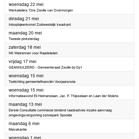
2024
woensdag 22 mei
Werkateliers ‘Ons Zwolle van Overmorgen
2024
dinsdag 21 mei
Inloopbijeenkomst Zuidwestelijk kwadrant
2024
maandag 20 mei
Tweede pinksterdag
2024
zaterdag 18 mei
NK Wielrennen voor Raadsleden
2024
vrijdag 17 mei
GEANNULEERD - Gemeenteraad Zwolle bij Op1
2024
woensdag 15 mei
Toelichting gemeentefinanciën Voorjaarsnota
2024
woensdag 15 mei
Informatieavond Eli Heimanslaan, Jac. P. Thijsselaan en Laan der Molens
2024
maandag 13 mei
Eerste Consultatie commissie bindend raadsadvies inzake aanvraag
omgevingsvergunning zonnepark Spoolde
2024
maandag 6 mei
Meivakantie
2024
woensdag 1 mei