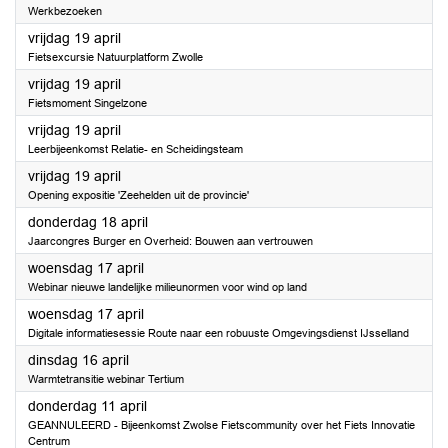
Werkbezoeken
2024
vrijdag 19 april
Fietsexcursie Natuurplatform Zwolle
2024
vrijdag 19 april
Fietsmoment Singelzone
2024
vrijdag 19 april
Leerbijeenkomst Relatie- en Scheidingsteam
2024
vrijdag 19 april
Opening expositie 'Zeehelden uit de provincie'
2024
donderdag 18 april
Jaarcongres Burger en Overheid: Bouwen aan vertrouwen
2024
woensdag 17 april
Webinar nieuwe landelijke milieunormen voor wind op land
2024
woensdag 17 april
Digitale informatiesessie Route naar een robuuste Omgevingsdienst IJsselland
2024
dinsdag 16 april
Warmtetransitie webinar Tertium
2024
donderdag 11 april
GEANNULEERD - Bijeenkomst Zwolse Fietscommunity over het Fiets Innovatie
Centrum