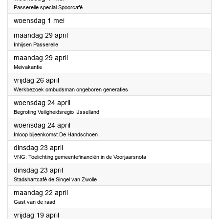
Passerelle special Spoorcafé
2024
woensdag 1 mei
2024
maandag 29 april
Inhijsen Passerelle
2024
maandag 29 april
Meivakantie
2024
vrijdag 26 april
Werkbezoek ombudsman ongeboren generaties
2024
woensdag 24 april
Begroting Veiligheidsregio IJsselland
2024
woensdag 24 april
Inloop bijeenkomst De Handschoen
2024
dinsdag 23 april
VNG: Toelichting gemeentefinanciën in de Voorjaarsnota
2024
dinsdag 23 april
Stadshartcafé de Singel van Zwolle
2024
maandag 22 april
Gast van de raad
2024
vrijdag 19 april