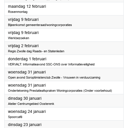
2024
maandag 12 februari
Rosenmontag
2024
vrijdag 9 februari
Bijeenkomst gemeenteraad/woningcorporaties
2024
vrijdag 9 februari
Werkbezoeken
2024
vrijdag 2 februari
Regio Zwolle dag Raads- en Statenleden
2024
donderdag 1 februari
VERVALT: Informatieavond SSC-ONS over Informatieveiligheid
2024
woensdag 31 januari
Open avond Soroptimistenclub Zwolle - Vrouwen in verduurzaming
2024
woensdag 31 januari
Ondertekening Prestatieafspraken Woningcorporaties (Onder voorbehoud)
2024
dinsdag 30 januari
Atelier Centrumgebied Oosterenk
2024
woensdag 24 januari
Spoorcafé
2024
dinsdag 23 januari