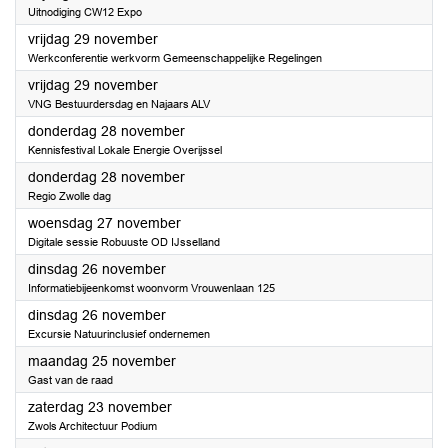
Uitnodiging CW12 Expo
2024
vrijdag 29 november
Werkconferentie werkvorm Gemeenschappelijke Regelingen
2024
vrijdag 29 november
VNG Bestuurdersdag en Najaars ALV
2024
donderdag 28 november
Kennisfestival Lokale Energie Overijssel
2024
donderdag 28 november
Regio Zwolle dag
2024
woensdag 27 november
Digitale sessie Robuuste OD IJsselland
2024
dinsdag 26 november
Informatiebijeenkomst woonvorm Vrouwenlaan 125
2024
dinsdag 26 november
Excursie Natuurinclusief ondernemen
2024
maandag 25 november
Gast van de raad
2024
zaterdag 23 november
Zwols Architectuur Podium