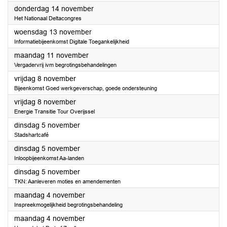
2024
donderdag 14 november
Het Nationaal Deltacongres
2024
woensdag 13 november
Informatiebijeenkomst Digitale Toegankelijkheid
2024
maandag 11 november
Vergadervrij ivm begrotingsbehandelingen
2024
vrijdag 8 november
Bijeenkomst Goed werkgeverschap, goede ondersteuning
2024
vrijdag 8 november
Energie Transitie Tour Overijssel
2024
dinsdag 5 november
Stadshartcafé
2024
dinsdag 5 november
Inloopbijeenkomst Aa-landen
2024
dinsdag 5 november
TKN: Aanleveren moties en amendementen
2024
maandag 4 november
Inspreekmogelijkheid begrotingsbehandeling
2024
maandag 4 november