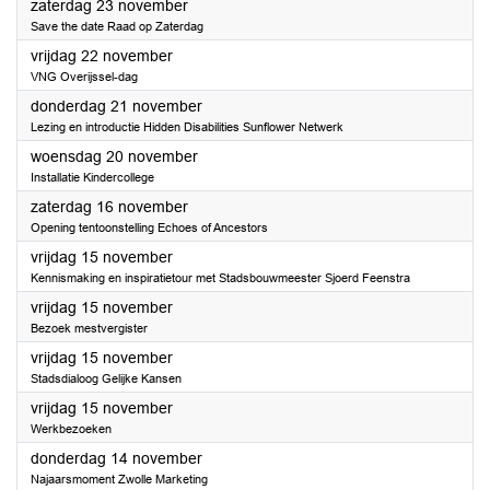
2024
zaterdag 23 november
Save the date Raad op Zaterdag
2024
vrijdag 22 november
VNG Overijssel-dag
2024
donderdag 21 november
Lezing en introductie Hidden Disabilities Sunflower Netwerk
2024
woensdag 20 november
Installatie Kindercollege
2024
zaterdag 16 november
Opening tentoonstelling Echoes of Ancestors
2024
vrijdag 15 november
Kennismaking en inspiratietour met Stadsbouwmeester Sjoerd Feenstra
2024
vrijdag 15 november
Bezoek mestvergister
2024
vrijdag 15 november
Stadsdialoog Gelijke Kansen
2024
vrijdag 15 november
Werkbezoeken
2024
donderdag 14 november
Najaarsmoment Zwolle Marketing