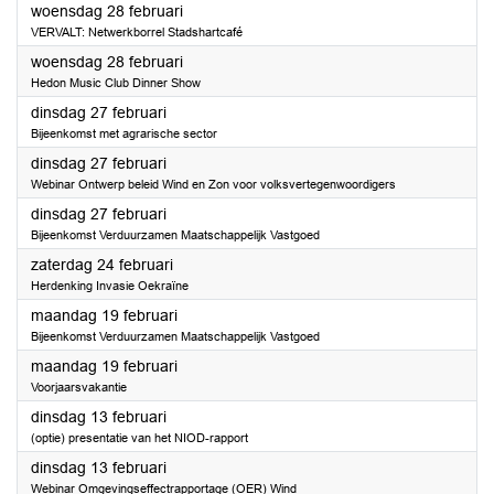
2024
woensdag 28 februari
VERVALT: Netwerkborrel Stadshartcafé
2024
woensdag 28 februari
Hedon Music Club Dinner Show
2024
dinsdag 27 februari
Bijeenkomst met agrarische sector
2024
dinsdag 27 februari
Webinar Ontwerp beleid Wind en Zon voor volksvertegenwoordigers
2024
dinsdag 27 februari
Bijeenkomst Verduurzamen Maatschappelijk Vastgoed
2024
zaterdag 24 februari
Herdenking Invasie Oekraïne
2024
maandag 19 februari
Bijeenkomst Verduurzamen Maatschappelijk Vastgoed
2024
maandag 19 februari
Voorjaarsvakantie
2024
dinsdag 13 februari
(optie) presentatie van het NIOD-rapport
2024
dinsdag 13 februari
Webinar Omgevingseffectrapportage (OER) Wind