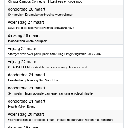
Climate Campus Connects - Hittestress en code rood
2024
donderdag 28 maart
Symposium Draagvlakverbreding vluchtelingen
2024
woensdag 27 maart
Save the date Relevantie Kennisfestival AethiQs
2024
dinsdag 26 maart
Inloopavond Grote Kerkplein
2024
vrijdag 22 maart
Startgesprek over participatie aanvulling Omgevingsvisie 2030-2040
2024
vrijdag 22 maart
GEANNULEERD - Werkbezoek voormalige IJsselcentrale
2024
donderdag 21 maart
Feestelijke oplevering SamSam Huis
2024
donderdag 21 maart
Symposium Internationale dag tegen racisme en discriminatie
2024
donderdag 21 maart
Health Valley Event
2024
woensdag 20 maart
Werkconferentie Zorgeloos Thuis - impact maken voor wonen met senioren
2024
dinsdag 19 maart