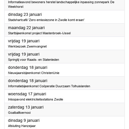
Informatieavond bewoners herstel landschappelijke inpassing zonnepark De
Weekhorst
2024
dinsdag 23 januari
Stadshartcafé 'Zero emissiezone in Zwolle komt eraan'
2024
maandag 22 januari
Startbijeenkomst project Mastenbroek-IJssel
2024
vrijdag 19 januari
Werkbezoek Zwemvangnet
2024
vrijdag 19 januari
Springtij voor Raads- en Statenleden
2024
donderdag 18 januari
Nieuwjaarsbijeenkomst ChristenUnie
2024
donderdag 18 januari
Informatiebijeenkomst Coöperatie Duurzaam Tolhuislanden
2024
woensdag 17 januari
Inloopavond elektriciteitsstations Zwolle
2024
zaterdag 13 januari
Goalballtoernooi
2024
dinsdag 9 januari
Afsluiting Hanzejaar