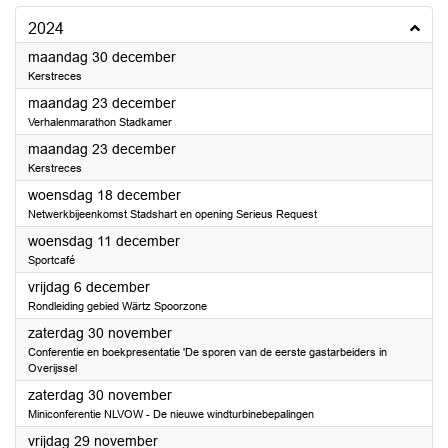
2024
2024
maandag 30 december
Kerstreces
2024
maandag 23 december
Verhalenmarathon Stadkamer
2024
maandag 23 december
Kerstreces
2024
woensdag 18 december
Netwerkbijeenkomst Stadshart en opening Serieus Request
2024
woensdag 11 december
Sportcafé
2024
vrijdag 6 december
Rondleiding gebied Wärtz Spoorzone
2024
zaterdag 30 november
Conferentie en boekpresentatie 'De sporen van de eerste gastarbeiders in
Overijssel
2024
zaterdag 30 november
Miniconferentie NLVOW - De nieuwe windturbinebepalingen
2024
vrijdag 29 november