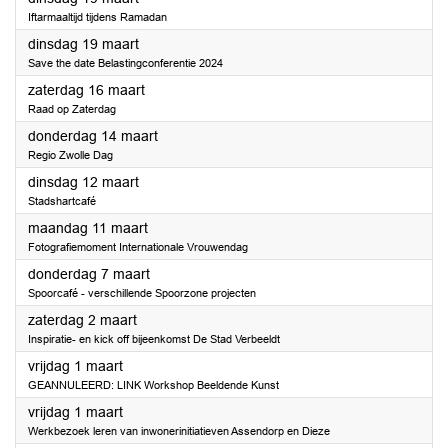
Iftarmaaltijd tijdens Ramadan
2024
dinsdag 19 maart
Save the date Belastingconferentie 2024
2024
zaterdag 16 maart
Raad op Zaterdag
2024
donderdag 14 maart
Regio Zwolle Dag
2024
dinsdag 12 maart
Stadshartcafé
2024
maandag 11 maart
Fotografiemoment Internationale Vrouwendag
2024
donderdag 7 maart
Spoorcafé - verschillende Spoorzone projecten
2024
zaterdag 2 maart
Inspiratie- en kick off bijeenkomst De Stad Verbeeldt
2024
vrijdag 1 maart
GEANNULEERD: LINK Workshop Beeldende Kunst
2024
vrijdag 1 maart
Werkbezoek leren van inwonerinitiatieven Assendorp en Dieze