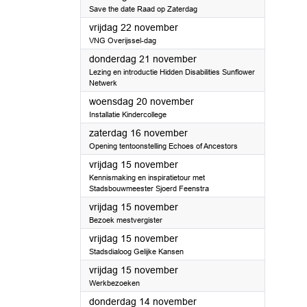
Save the date Raad op Zaterdag
2024
vrijdag 22 november
VNG Overijssel-dag
2024
donderdag 21 november
Lezing en introductie Hidden Disabilities Sunflower
Netwerk
2024
woensdag 20 november
Installatie Kindercollege
2024
zaterdag 16 november
Opening tentoonstelling Echoes of Ancestors
2024
vrijdag 15 november
Kennismaking en inspiratietour met
Stadsbouwmeester Sjoerd Feenstra
2024
vrijdag 15 november
Bezoek mestvergister
2024
vrijdag 15 november
Stadsdialoog Gelijke Kansen
2024
vrijdag 15 november
Werkbezoeken
2024
donderdag 14 november