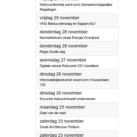
Werkconferentie werkvorm Gemeenschappelijke
Regelingen
2024
vrijdag 29 november
VNG Bestuurdersdag en Najaars ALV
2024
donderdag 28 november
Kennisfestival Lokale Energie Overijssel
2024
donderdag 28 november
Regio Zwolle dag
2024
woensdag 27 november
Digitale sessie Robuuste OD IJsselland
2024
dinsdag 26 november
Informatiebijeenkomst woonvorm Vrouwenlaan
125
2024
dinsdag 26 november
Excursie Natuurinclusief ondernemen
2024
maandag 25 november
Gast van de raad
2024
zaterdag 23 november
Zwols Architectuur Podium
2024
zaterdag 23 november