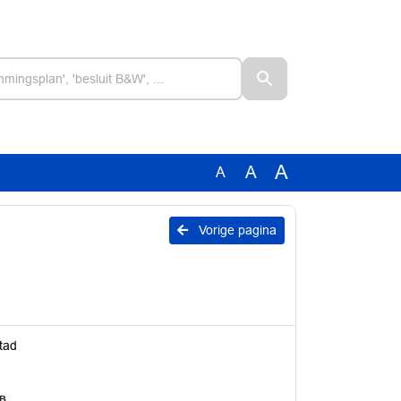
A
A
A
Vorige pagina
tad
MB