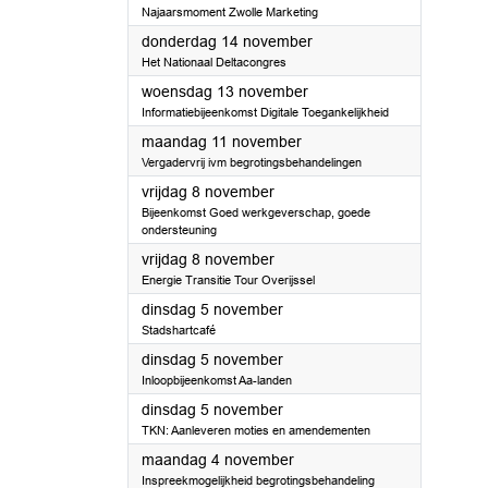
Najaarsmoment Zwolle Marketing
2024
donderdag 14 november
Het Nationaal Deltacongres
2024
woensdag 13 november
Informatiebijeenkomst Digitale Toegankelijkheid
2024
maandag 11 november
Vergadervrij ivm begrotingsbehandelingen
2024
vrijdag 8 november
Bijeenkomst Goed werkgeverschap, goede
ondersteuning
2024
vrijdag 8 november
Energie Transitie Tour Overijssel
2024
dinsdag 5 november
Stadshartcafé
2024
dinsdag 5 november
Inloopbijeenkomst Aa-landen
2024
dinsdag 5 november
TKN: Aanleveren moties en amendementen
2024
maandag 4 november
Inspreekmogelijkheid begrotingsbehandeling