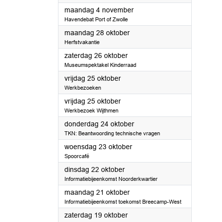
2024
maandag 4 november
Havendebat Port of Zwolle
2024
maandag 28 oktober
Herfstvakantie
2024
zaterdag 26 oktober
Museumspektakel Kinderraad
2024
vrijdag 25 oktober
Werkbezoeken
2024
vrijdag 25 oktober
Werkbezoek Wijthmen
2024
donderdag 24 oktober
TKN: Beantwoording technische vragen
2024
woensdag 23 oktober
Spoorcafé
2024
dinsdag 22 oktober
Informatiebijeenkomst Noorderkwartier
2024
maandag 21 oktober
Informatiebijeenkomst toekomst Breecamp-West
2024
zaterdag 19 oktober