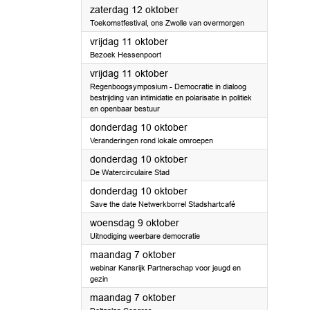
2024
zaterdag 12 oktober
Toekomstfestival, ons Zwolle van overmorgen
2024
vrijdag 11 oktober
Bezoek Hessenpoort
2024
vrijdag 11 oktober
Regenboogsymposium - Democratie in dialoog
bestrijding van intimidatie en polarisatie in politiek
en openbaar bestuur
2024
donderdag 10 oktober
Veranderingen rond lokale omroepen
2024
donderdag 10 oktober
De Watercirculaire Stad
2024
donderdag 10 oktober
Save the date Netwerkborrel Stadshartcafé
2024
woensdag 9 oktober
Uitnodiging weerbare democratie
2024
maandag 7 oktober
webinar Kansrijk Partnerschap voor jeugd en
gezin
2024
maandag 7 oktober