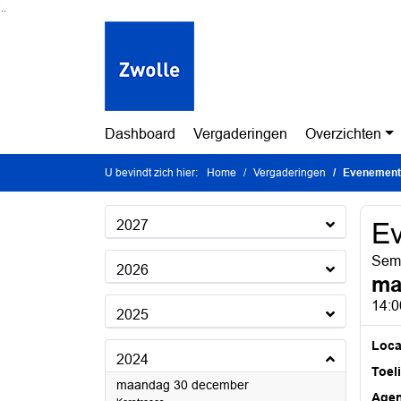
Ga naar de inhoud van deze pagina
Ga naar het zoeken
Ga naar het menu
Dashboard
Vergaderingen
Overzichten
U bevindt zich hier:
Home
Vergaderingen
Evenement
2027
E
Semi
2026
ma
14:0
2025
Loca
2024
Toel
2024
maandag 30 december
Age