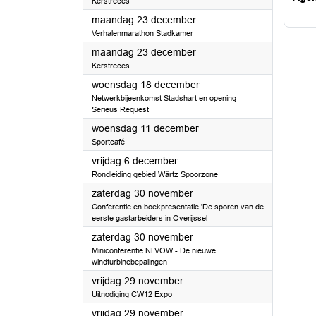
Kerstreces
2024
maandag 23 december
Verhalenmarathon Stadkamer
2024
maandag 23 december
Kerstreces
2024
woensdag 18 december
Netwerkbijeenkomst Stadshart en opening
Serieus Request
2024
woensdag 11 december
Sportcafé
2024
vrijdag 6 december
Rondleiding gebied Wärtz Spoorzone
2024
zaterdag 30 november
Conferentie en boekpresentatie 'De sporen van de
eerste gastarbeiders in Overijssel
2024
zaterdag 30 november
Miniconferentie NLVOW - De nieuwe
windturbinebepalingen
2024
vrijdag 29 november
Uitnodiging CW12 Expo
2024
vrijdag 29 november