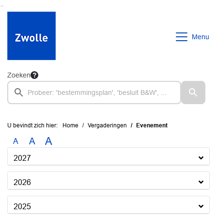
Ga naar de inhoud van deze pagina
Ga naar het zoeken
Ga naar het menu
Menu
Zoeken
U bevindt zich hier:
Home
Vergaderingen
Evenement
A
A
A
2027
2026
2025