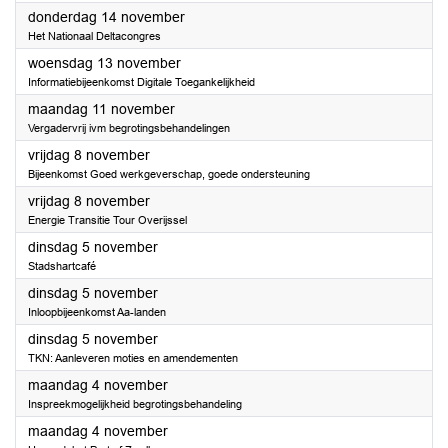
2024
donderdag 14 november
Het Nationaal Deltacongres
2024
woensdag 13 november
Informatiebijeenkomst Digitale Toegankelijkheid
2024
maandag 11 november
Vergadervrij ivm begrotingsbehandelingen
2024
vrijdag 8 november
Bijeenkomst Goed werkgeverschap, goede ondersteuning
2024
vrijdag 8 november
Energie Transitie Tour Overijssel
2024
dinsdag 5 november
Stadshartcafé
2024
dinsdag 5 november
Inloopbijeenkomst Aa-landen
2024
dinsdag 5 november
TKN: Aanleveren moties en amendementen
2024
maandag 4 november
Inspreekmogelijkheid begrotingsbehandeling
2024
maandag 4 november