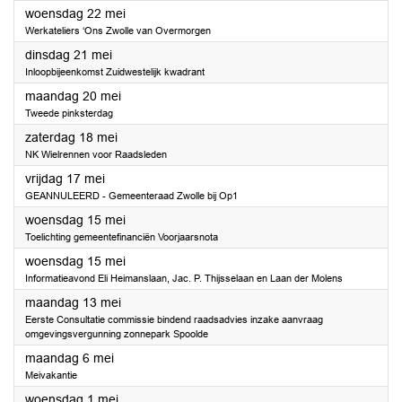
2024
woensdag 22 mei
Werkateliers ‘Ons Zwolle van Overmorgen
2024
dinsdag 21 mei
Inloopbijeenkomst Zuidwestelijk kwadrant
2024
maandag 20 mei
Tweede pinksterdag
2024
zaterdag 18 mei
NK Wielrennen voor Raadsleden
2024
vrijdag 17 mei
GEANNULEERD - Gemeenteraad Zwolle bij Op1
2024
woensdag 15 mei
Toelichting gemeentefinanciën Voorjaarsnota
2024
woensdag 15 mei
Informatieavond Eli Heimanslaan, Jac. P. Thijsselaan en Laan der Molens
2024
maandag 13 mei
Eerste Consultatie commissie bindend raadsadvies inzake aanvraag
omgevingsvergunning zonnepark Spoolde
2024
maandag 6 mei
Meivakantie
2024
woensdag 1 mei