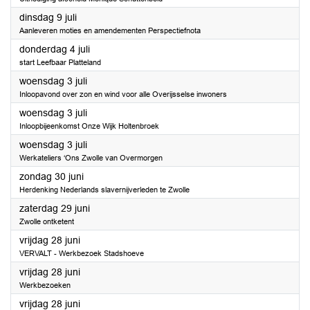
2024
dinsdag 9 juli
Aanleveren moties en amendementen Perspectiefnota
2024
donderdag 4 juli
start Leefbaar Platteland
2024
woensdag 3 juli
Inloopavond over zon en wind voor alle Overijsselse inwoners
2024
woensdag 3 juli
Inloopbijeenkomst Onze Wijk Holtenbroek
2024
woensdag 3 juli
Werkateliers ‘Ons Zwolle van Overmorgen
2024
zondag 30 juni
Herdenking Nederlands slavernijverleden te Zwolle
2024
zaterdag 29 juni
Zwolle ontketent
2024
vrijdag 28 juni
VERVALT - Werkbezoek Stadshoeve
2024
vrijdag 28 juni
Werkbezoeken
2024
vrijdag 28 juni