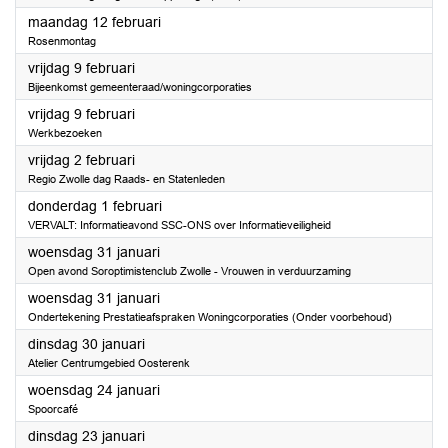
2024
maandag 12 februari
Rosenmontag
2024
vrijdag 9 februari
Bijeenkomst gemeenteraad/woningcorporaties
2024
vrijdag 9 februari
Werkbezoeken
2024
vrijdag 2 februari
Regio Zwolle dag Raads- en Statenleden
2024
donderdag 1 februari
VERVALT: Informatieavond SSC-ONS over Informatieveiligheid
2024
woensdag 31 januari
Open avond Soroptimistenclub Zwolle - Vrouwen in verduurzaming
2024
woensdag 31 januari
Ondertekening Prestatieafspraken Woningcorporaties (Onder voorbehoud)
2024
dinsdag 30 januari
Atelier Centrumgebied Oosterenk
2024
woensdag 24 januari
Spoorcafé
2024
dinsdag 23 januari