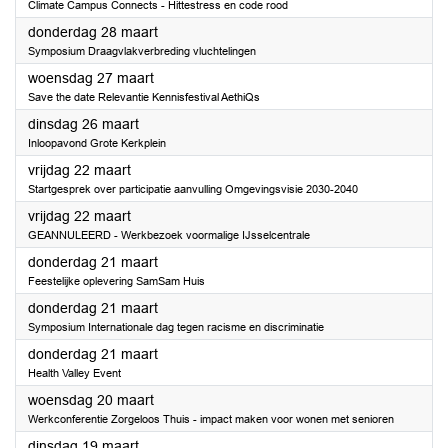
Climate Campus Connects - Hittestress en code rood
2024
donderdag 28 maart
Symposium Draagvlakverbreding vluchtelingen
2024
woensdag 27 maart
Save the date Relevantie Kennisfestival AethiQs
2024
dinsdag 26 maart
Inloopavond Grote Kerkplein
2024
vrijdag 22 maart
Startgesprek over participatie aanvulling Omgevingsvisie 2030-2040
2024
vrijdag 22 maart
GEANNULEERD - Werkbezoek voormalige IJsselcentrale
2024
donderdag 21 maart
Feestelijke oplevering SamSam Huis
2024
donderdag 21 maart
Symposium Internationale dag tegen racisme en discriminatie
2024
donderdag 21 maart
Health Valley Event
2024
woensdag 20 maart
Werkconferentie Zorgeloos Thuis - impact maken voor wonen met senioren
2024
dinsdag 19 maart