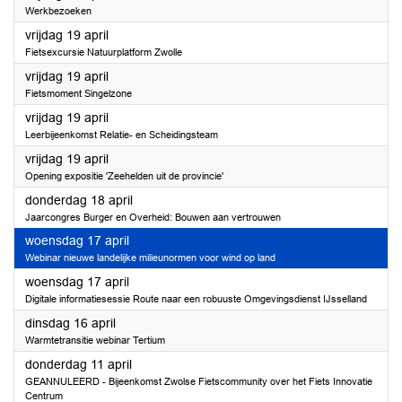
Werkbezoeken
2024
vrijdag 19 april
Fietsexcursie Natuurplatform Zwolle
2024
vrijdag 19 april
Fietsmoment Singelzone
2024
vrijdag 19 april
Leerbijeenkomst Relatie- en Scheidingsteam
2024
vrijdag 19 april
Opening expositie 'Zeehelden uit de provincie'
2024
donderdag 18 april
Jaarcongres Burger en Overheid: Bouwen aan vertrouwen
2024
woensdag 17 april
Webinar nieuwe landelijke milieunormen voor wind op land
2024
woensdag 17 april
Digitale informatiesessie Route naar een robuuste Omgevingsdienst IJsselland
2024
dinsdag 16 april
Warmtetransitie webinar Tertium
2024
donderdag 11 april
GEANNULEERD - Bijeenkomst Zwolse Fietscommunity over het Fiets Innovatie
Centrum