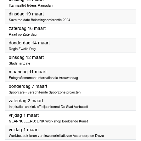
Iftarmaaltijd tijdens Ramadan
2024
dinsdag 19 maart
Save the date Belastingconferentie 2024
2024
zaterdag 16 maart
Raad op Zaterdag
2024
donderdag 14 maart
Regio Zwolle Dag
2024
dinsdag 12 maart
Stadshartcafé
2024
maandag 11 maart
Fotografiemoment Internationale Vrouwendag
2024
donderdag 7 maart
Spoorcafé - verschillende Spoorzone projecten
2024
zaterdag 2 maart
Inspiratie- en kick off bijeenkomst De Stad Verbeeldt
2024
vrijdag 1 maart
GEANNULEERD: LINK Workshop Beeldende Kunst
2024
vrijdag 1 maart
Werkbezoek leren van inwonerinitiatieven Assendorp en Dieze