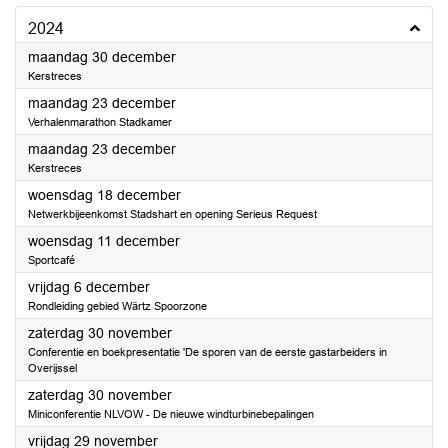
2024
2024
maandag 30 december
Kerstreces
2024
maandag 23 december
Verhalenmarathon Stadkamer
2024
maandag 23 december
Kerstreces
2024
woensdag 18 december
Netwerkbijeenkomst Stadshart en opening Serieus Request
2024
woensdag 11 december
Sportcafé
2024
vrijdag 6 december
Rondleiding gebied Wärtz Spoorzone
2024
zaterdag 30 november
Conferentie en boekpresentatie 'De sporen van de eerste gastarbeiders in
Overijssel
2024
zaterdag 30 november
Miniconferentie NLVOW - De nieuwe windturbinebepalingen
2024
vrijdag 29 november