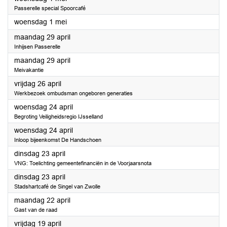
Passerelle special Spoorcafé
2024
woensdag 1 mei
2024
maandag 29 april
Inhijsen Passerelle
2024
maandag 29 april
Meivakantie
2024
vrijdag 26 april
Werkbezoek ombudsman ongeboren generaties
2024
woensdag 24 april
Begroting Veiligheidsregio IJsselland
2024
woensdag 24 april
Inloop bijeenkomst De Handschoen
2024
dinsdag 23 april
VNG: Toelichting gemeentefinanciën in de Voorjaarsnota
2024
dinsdag 23 april
Stadshartcafé de Singel van Zwolle
2024
maandag 22 april
Gast van de raad
2024
vrijdag 19 april