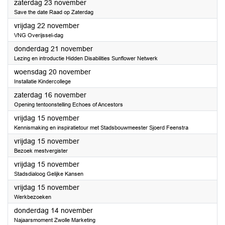
2024
zaterdag 23 november
Save the date Raad op Zaterdag
2024
vrijdag 22 november
VNG Overijssel-dag
2024
donderdag 21 november
Lezing en introductie Hidden Disabilities Sunflower Netwerk
2024
woensdag 20 november
Installatie Kindercollege
2024
zaterdag 16 november
Opening tentoonstelling Echoes of Ancestors
2024
vrijdag 15 november
Kennismaking en inspiratietour met Stadsbouwmeester Sjoerd Feenstra
2024
vrijdag 15 november
Bezoek mestvergister
2024
vrijdag 15 november
Stadsdialoog Gelijke Kansen
2024
vrijdag 15 november
Werkbezoeken
2024
donderdag 14 november
Najaarsmoment Zwolle Marketing