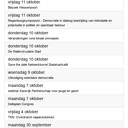
2024
vrijdag 11 oktober
Bezoek Hessenpoort
2024
vrijdag 11 oktober
Regenboogsymposium - Democratie in dialoog bestrijding van intimidatie en
polarisatie in politiek en openbaar bestuur
2024
donderdag 10 oktober
Veranderingen rond lokale omroepen
2024
donderdag 10 oktober
De Watercirculaire Stad
2024
donderdag 10 oktober
Save the date Netwerkborrel Stadshartcafé
2024
woensdag 9 oktober
Uitnodiging weerbare democratie
2024
maandag 7 oktober
webinar Kansrijk Partnerschap voor jeugd en gezin
2024
maandag 7 oktober
Deltaplan Congres
2024
vrijdag 4 oktober
TKN: Overdracht najaarsstukken
2024
maandag 30 september