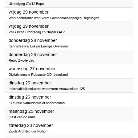
Uitnodiging CW12 Expo
2024
vrijdag 29 november
Werkconferentie werkvorm Gemeenschappelijke Regelingen
2024
vrijdag 29 november
VNG Bestuurdersdag en Najaars ALV
2024
donderdag 28 november
Kennisfestival Lokale Energie Overijssel
2024
donderdag 28 november
Regio Zwolle dag
2024
woensdag 27 november
Digitale sessie Robuuste OD IJsselland
2024
dinsdag 26 november
Informatiebijeenkomst woonvorm Vrouwenlaan 125
2024
dinsdag 26 november
Excursie Natuurinclusief ondernemen
2024
maandag 25 november
Gast van de raad
2024
zaterdag 23 november
Zwols Architectuur Podium