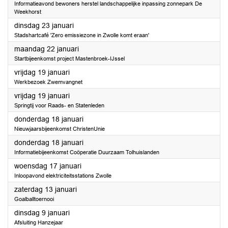
Informatieavond bewoners herstel landschappelijke inpassing zonnepark De
Weekhorst
2024
dinsdag 23 januari
Stadshartcafé 'Zero emissiezone in Zwolle komt eraan'
2024
maandag 22 januari
Startbijeenkomst project Mastenbroek-IJssel
2024
vrijdag 19 januari
Werkbezoek Zwemvangnet
2024
vrijdag 19 januari
Springtij voor Raads- en Statenleden
2024
donderdag 18 januari
Nieuwjaarsbijeenkomst ChristenUnie
2024
donderdag 18 januari
Informatiebijeenkomst Coöperatie Duurzaam Tolhuislanden
2024
woensdag 17 januari
Inloopavond elektriciteitsstations Zwolle
2024
zaterdag 13 januari
Goalballtoernooi
2024
dinsdag 9 januari
Afsluiting Hanzejaar