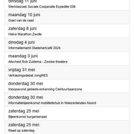
2024
dinsdag 11 juni
Werkbezoek Sociale Coöperatie Expeditie 038
2024
maandag 10 juni
Gast van de raad
2024
zaterdag 8 juni
Halve Marathon Zwolle
2024
dinsdag 4 juni
Informatiemarkt Stadshartcafé 2024
2024
maandag 3 juni
Afscheid Rob Zuidema - Zwolse theaters
2024
vrijdag 31 mei
Verkiezingsdebat JongRES
2024
donderdag 30 mei
Inloopavond gebiedsverkenning Ceintuurbaanzone
2024
donderdag 30 mei
informatiebijeenkomst mobiliteitshub in Weezenlanden-Noord
2024
zaterdag 25 mei
Bijeenkomst burgerberaad
2024
zaterdag 25 mei
Raad op zaterdag