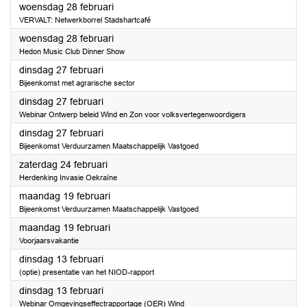
2024
woensdag 28 februari
VERVALT: Netwerkborrel Stadshartcafé
2024
woensdag 28 februari
Hedon Music Club Dinner Show
2024
dinsdag 27 februari
Bijeenkomst met agrarische sector
2024
dinsdag 27 februari
Webinar Ontwerp beleid Wind en Zon voor volksvertegenwoordigers
2024
dinsdag 27 februari
Bijeenkomst Verduurzamen Maatschappelijk Vastgoed
2024
zaterdag 24 februari
Herdenking Invasie Oekraïne
2024
maandag 19 februari
Bijeenkomst Verduurzamen Maatschappelijk Vastgoed
2024
maandag 19 februari
Voorjaarsvakantie
2024
dinsdag 13 februari
(optie) presentatie van het NIOD-rapport
2024
dinsdag 13 februari
Webinar Omgevingseffectrapportage (OER) Wind