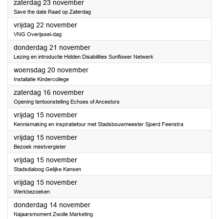
2024
zaterdag 23 november
Save the date Raad op Zaterdag
2024
vrijdag 22 november
VNG Overijssel-dag
2024
donderdag 21 november
Lezing en introductie Hidden Disabilities Sunflower Netwerk
2024
woensdag 20 november
Installatie Kindercollege
2024
zaterdag 16 november
Opening tentoonstelling Echoes of Ancestors
2024
vrijdag 15 november
Kennismaking en inspiratietour met Stadsbouwmeester Sjoerd Feenstra
2024
vrijdag 15 november
Bezoek mestvergister
2024
vrijdag 15 november
Stadsdialoog Gelijke Kansen
2024
vrijdag 15 november
Werkbezoeken
2024
donderdag 14 november
Najaarsmoment Zwolle Marketing