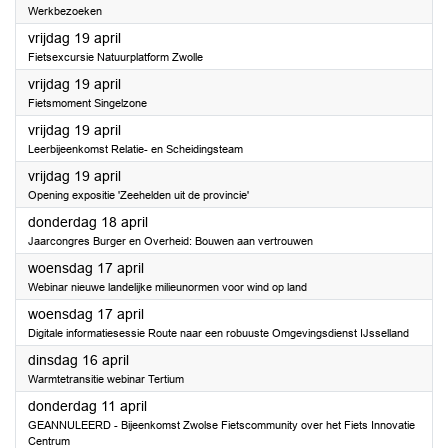
Werkbezoeken
2024
vrijdag 19 april
Fietsexcursie Natuurplatform Zwolle
2024
vrijdag 19 april
Fietsmoment Singelzone
2024
vrijdag 19 april
Leerbijeenkomst Relatie- en Scheidingsteam
2024
vrijdag 19 april
Opening expositie 'Zeehelden uit de provincie'
2024
donderdag 18 april
Jaarcongres Burger en Overheid: Bouwen aan vertrouwen
2024
woensdag 17 april
Webinar nieuwe landelijke milieunormen voor wind op land
2024
woensdag 17 april
Digitale informatiesessie Route naar een robuuste Omgevingsdienst IJsselland
2024
dinsdag 16 april
Warmtetransitie webinar Tertium
2024
donderdag 11 april
GEANNULEERD - Bijeenkomst Zwolse Fietscommunity over het Fiets Innovatie
Centrum