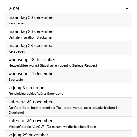
2024
2024
maandag 30 december
Kerstreces
2024
maandag 23 december
Verhalenmarathon Stadkamer
2024
maandag 23 december
Kerstreces
2024
woensdag 18 december
Netwerkbijeenkomst Stadshart en opening Serieus Request
2024
woensdag 11 december
Sportcafé
2024
vrijdag 6 december
Rondleiding gebied Wärtz Spoorzone
2024
zaterdag 30 november
Conferentie en boekpresentatie 'De sporen van de eerste gastarbeiders in
Overijssel
2024
zaterdag 30 november
Miniconferentie NLVOW - De nieuwe windturbinebepalingen
2024
vrijdag 29 november