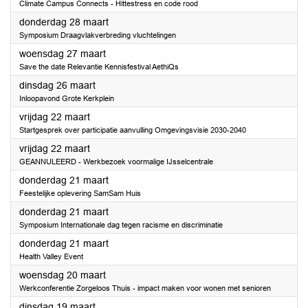
Climate Campus Connects - Hittestress en code rood
2024
donderdag 28 maart
Symposium Draagvlakverbreding vluchtelingen
2024
woensdag 27 maart
Save the date Relevantie Kennisfestival AethiQs
2024
dinsdag 26 maart
Inloopavond Grote Kerkplein
2024
vrijdag 22 maart
Startgesprek over participatie aanvulling Omgevingsvisie 2030-2040
2024
vrijdag 22 maart
GEANNULEERD - Werkbezoek voormalige IJsselcentrale
2024
donderdag 21 maart
Feestelijke oplevering SamSam Huis
2024
donderdag 21 maart
Symposium Internationale dag tegen racisme en discriminatie
2024
donderdag 21 maart
Health Valley Event
2024
woensdag 20 maart
Werkconferentie Zorgeloos Thuis - impact maken voor wonen met senioren
2024
dinsdag 19 maart