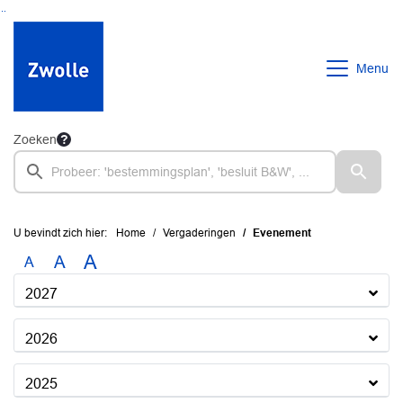
Ga naar de inhoud van deze pagina
Ga naar het zoeken
Ga naar het menu
Menu
Zoeken
U bevindt zich hier:
Home
Vergaderingen
Evenement
A
A
A
2027
2026
2025