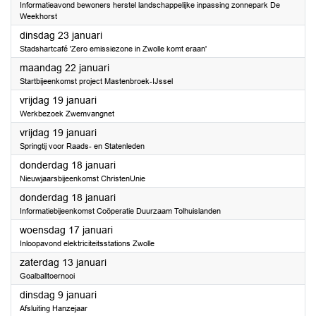
Informatieavond bewoners herstel landschappelijke inpassing zonnepark De
Weekhorst
2024
dinsdag 23 januari
Stadshartcafé 'Zero emissiezone in Zwolle komt eraan'
2024
maandag 22 januari
Startbijeenkomst project Mastenbroek-IJssel
2024
vrijdag 19 januari
Werkbezoek Zwemvangnet
2024
vrijdag 19 januari
Springtij voor Raads- en Statenleden
2024
donderdag 18 januari
Nieuwjaarsbijeenkomst ChristenUnie
2024
donderdag 18 januari
Informatiebijeenkomst Coöperatie Duurzaam Tolhuislanden
2024
woensdag 17 januari
Inloopavond elektriciteitsstations Zwolle
2024
zaterdag 13 januari
Goalballtoernooi
2024
dinsdag 9 januari
Afsluiting Hanzejaar