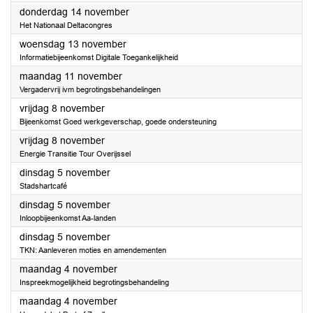
2024
donderdag 14 november
Het Nationaal Deltacongres
2024
woensdag 13 november
Informatiebijeenkomst Digitale Toegankelijkheid
2024
maandag 11 november
Vergadervrij ivm begrotingsbehandelingen
2024
vrijdag 8 november
Bijeenkomst Goed werkgeverschap, goede ondersteuning
2024
vrijdag 8 november
Energie Transitie Tour Overijssel
2024
dinsdag 5 november
Stadshartcafé
2024
dinsdag 5 november
Inloopbijeenkomst Aa-landen
2024
dinsdag 5 november
TKN: Aanleveren moties en amendementen
2024
maandag 4 november
Inspreekmogelijkheid begrotingsbehandeling
2024
maandag 4 november