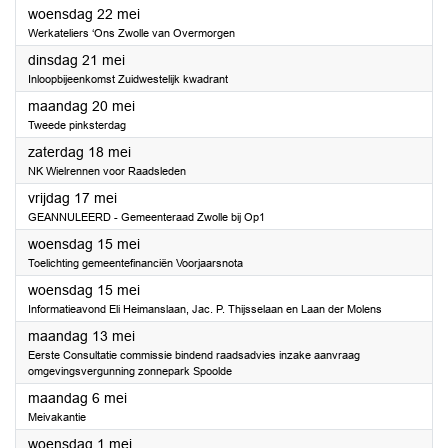
2024
woensdag 22 mei
Werkateliers ‘Ons Zwolle van Overmorgen
2024
dinsdag 21 mei
Inloopbijeenkomst Zuidwestelijk kwadrant
2024
maandag 20 mei
Tweede pinksterdag
2024
zaterdag 18 mei
NK Wielrennen voor Raadsleden
2024
vrijdag 17 mei
GEANNULEERD - Gemeenteraad Zwolle bij Op1
2024
woensdag 15 mei
Toelichting gemeentefinanciën Voorjaarsnota
2024
woensdag 15 mei
Informatieavond Eli Heimanslaan, Jac. P. Thijsselaan en Laan der Molens
2024
maandag 13 mei
Eerste Consultatie commissie bindend raadsadvies inzake aanvraag
omgevingsvergunning zonnepark Spoolde
2024
maandag 6 mei
Meivakantie
2024
woensdag 1 mei