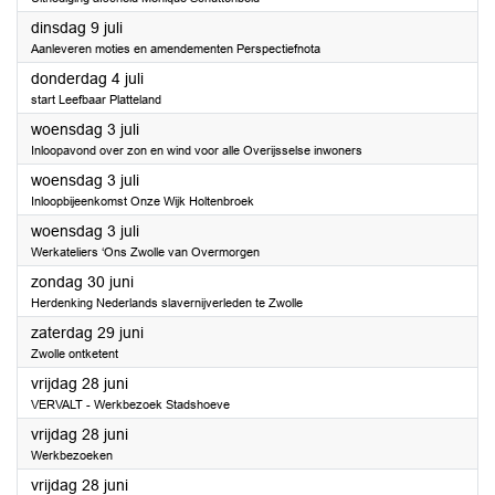
2024
dinsdag 9 juli
Aanleveren moties en amendementen Perspectiefnota
2024
donderdag 4 juli
start Leefbaar Platteland
2024
woensdag 3 juli
Inloopavond over zon en wind voor alle Overijsselse inwoners
2024
woensdag 3 juli
Inloopbijeenkomst Onze Wijk Holtenbroek
2024
woensdag 3 juli
Werkateliers ‘Ons Zwolle van Overmorgen
2024
zondag 30 juni
Herdenking Nederlands slavernijverleden te Zwolle
2024
zaterdag 29 juni
Zwolle ontketent
2024
vrijdag 28 juni
VERVALT - Werkbezoek Stadshoeve
2024
vrijdag 28 juni
Werkbezoeken
2024
vrijdag 28 juni