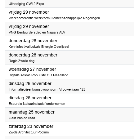
Uitnodiging CW12 Expo
2024
vrijdag 29 november
Werkconferentie werkvorm Gemeenschappelijke Regelingen
2024
vrijdag 29 november
VNG Bestuurdersdag en Najaars ALV
2024
donderdag 28 november
Kennisfestival Lokale Energie Overijssel
2024
donderdag 28 november
Regio Zwolle dag
2024
woensdag 27 november
Digitale sessie Robuuste OD IJsselland
2024
dinsdag 26 november
Informatiebijeenkomst woonvorm Vrouwenlaan 125
2024
dinsdag 26 november
Excursie Natuurinclusief ondernemen
2024
maandag 25 november
Gast van de raad
2024
zaterdag 23 november
Zwols Architectuur Podium