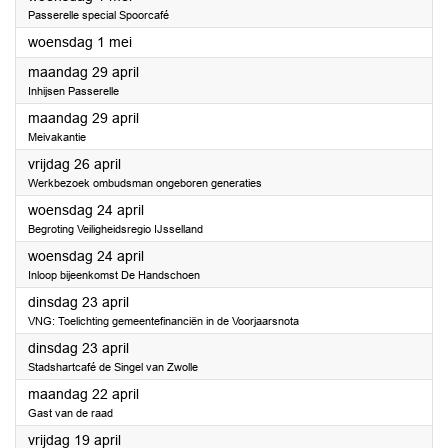
Passerelle special Spoorcafé
2024
woensdag 1 mei
2024
maandag 29 april
Inhijsen Passerelle
2024
maandag 29 april
Meivakantie
2024
vrijdag 26 april
Werkbezoek ombudsman ongeboren generaties
2024
woensdag 24 april
Begroting Veiligheidsregio IJsselland
2024
woensdag 24 april
Inloop bijeenkomst De Handschoen
2024
dinsdag 23 april
VNG: Toelichting gemeentefinanciën in de Voorjaarsnota
2024
dinsdag 23 april
Stadshartcafé de Singel van Zwolle
2024
maandag 22 april
Gast van de raad
2024
vrijdag 19 april