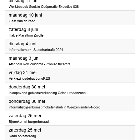
2024
dinsdag 11 juni
Werkbezoek Sociale Coöperatie Expeditie 038
2024
maandag 10 juni
Gast van de raad
2024
zaterdag 8 juni
Halve Marathon Zwolle
2024
dinsdag 4 juni
Informatiemarkt Stadshartcafé 2024
2024
maandag 3 juni
Afscheid Rob Zuidema - Zwolse theaters
2024
vrijdag 31 mei
Verkiezingsdebat JongRES
2024
donderdag 30 mei
Inloopavond gebiedsverkenning Ceintuurbaanzone
2024
donderdag 30 mei
informatiebijeenkomst mobiliteitshub in Weezenlanden-Noord
2024
zaterdag 25 mei
Bijeenkomst burgerberaad
2024
zaterdag 25 mei
Raad op zaterdag