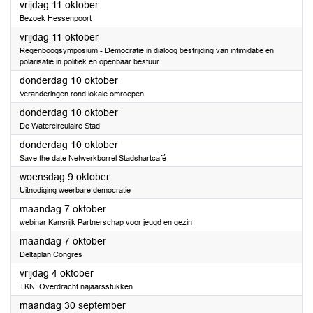
2024
vrijdag 11 oktober
Bezoek Hessenpoort
2024
vrijdag 11 oktober
Regenboogsymposium - Democratie in dialoog bestrijding van intimidatie en
polarisatie in politiek en openbaar bestuur
2024
donderdag 10 oktober
Veranderingen rond lokale omroepen
2024
donderdag 10 oktober
De Watercirculaire Stad
2024
donderdag 10 oktober
Save the date Netwerkborrel Stadshartcafé
2024
woensdag 9 oktober
Uitnodiging weerbare democratie
2024
maandag 7 oktober
webinar Kansrijk Partnerschap voor jeugd en gezin
2024
maandag 7 oktober
Deltaplan Congres
2024
vrijdag 4 oktober
TKN: Overdracht najaarsstukken
2024
maandag 30 september