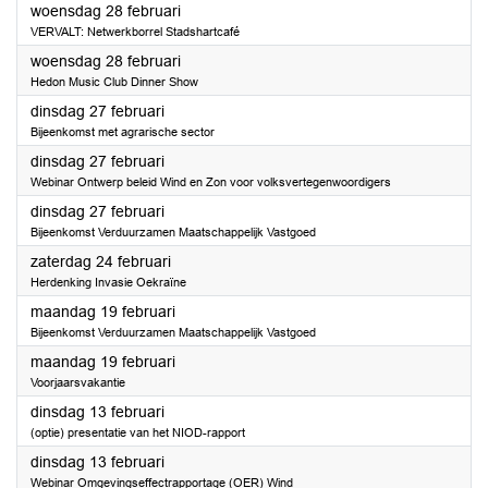
2024
woensdag 28 februari
VERVALT: Netwerkborrel Stadshartcafé
2024
woensdag 28 februari
Hedon Music Club Dinner Show
2024
dinsdag 27 februari
Bijeenkomst met agrarische sector
2024
dinsdag 27 februari
Webinar Ontwerp beleid Wind en Zon voor volksvertegenwoordigers
2024
dinsdag 27 februari
Bijeenkomst Verduurzamen Maatschappelijk Vastgoed
2024
zaterdag 24 februari
Herdenking Invasie Oekraïne
2024
maandag 19 februari
Bijeenkomst Verduurzamen Maatschappelijk Vastgoed
2024
maandag 19 februari
Voorjaarsvakantie
2024
dinsdag 13 februari
(optie) presentatie van het NIOD-rapport
2024
dinsdag 13 februari
Webinar Omgevingseffectrapportage (OER) Wind