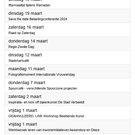
Iftarmaaltijd tijdens Ramadan
2024
dinsdag 19 maart
Save the date Belastingconferentie 2024
2024
zaterdag 16 maart
Raad op Zaterdag
2024
donderdag 14 maart
Regio Zwolle Dag
2024
dinsdag 12 maart
Stadshartcafé
2024
maandag 11 maart
Fotografiemoment Internationale Vrouwendag
2024
donderdag 7 maart
Spoorcafé - verschillende Spoorzone projecten
2024
zaterdag 2 maart
Inspiratie- en kick off bijeenkomst De Stad Verbeeldt
2024
vrijdag 1 maart
GEANNULEERD: LINK Workshop Beeldende Kunst
2024
vrijdag 1 maart
Werkbezoek leren van inwonerinitiatieven Assendorp en Dieze