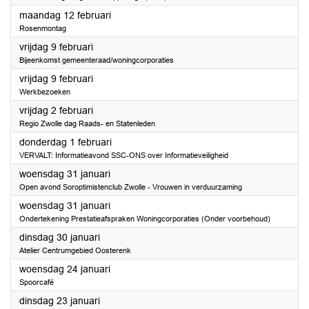
2024
maandag 12 februari
Rosenmontag
2024
vrijdag 9 februari
Bijeenkomst gemeenteraad/woningcorporaties
2024
vrijdag 9 februari
Werkbezoeken
2024
vrijdag 2 februari
Regio Zwolle dag Raads- en Statenleden
2024
donderdag 1 februari
VERVALT: Informatieavond SSC-ONS over Informatieveiligheid
2024
woensdag 31 januari
Open avond Soroptimistenclub Zwolle - Vrouwen in verduurzaming
2024
woensdag 31 januari
Ondertekening Prestatieafspraken Woningcorporaties (Onder voorbehoud)
2024
dinsdag 30 januari
Atelier Centrumgebied Oosterenk
2024
woensdag 24 januari
Spoorcafé
2024
dinsdag 23 januari