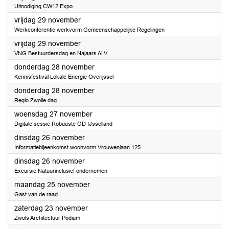
Uitnodiging CW12 Expo
2024
vrijdag 29 november
Werkconferentie werkvorm Gemeenschappelijke Regelingen
2024
vrijdag 29 november
VNG Bestuurdersdag en Najaars ALV
2024
donderdag 28 november
Kennisfestival Lokale Energie Overijssel
2024
donderdag 28 november
Regio Zwolle dag
2024
woensdag 27 november
Digitale sessie Robuuste OD IJsselland
2024
dinsdag 26 november
Informatiebijeenkomst woonvorm Vrouwenlaan 125
2024
dinsdag 26 november
Excursie Natuurinclusief ondernemen
2024
maandag 25 november
Gast van de raad
2024
zaterdag 23 november
Zwols Architectuur Podium