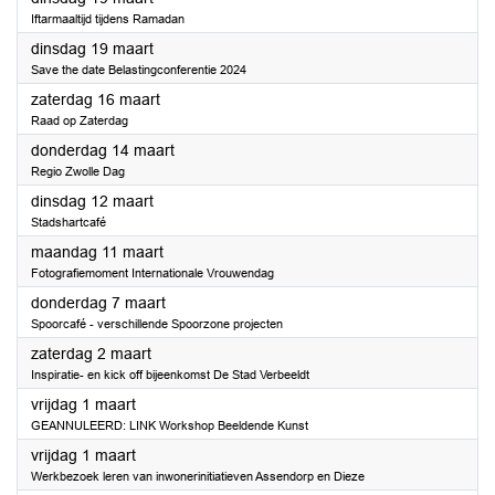
Iftarmaaltijd tijdens Ramadan
2024
dinsdag 19 maart
Save the date Belastingconferentie 2024
2024
zaterdag 16 maart
Raad op Zaterdag
2024
donderdag 14 maart
Regio Zwolle Dag
2024
dinsdag 12 maart
Stadshartcafé
2024
maandag 11 maart
Fotografiemoment Internationale Vrouwendag
2024
donderdag 7 maart
Spoorcafé - verschillende Spoorzone projecten
2024
zaterdag 2 maart
Inspiratie- en kick off bijeenkomst De Stad Verbeeldt
2024
vrijdag 1 maart
GEANNULEERD: LINK Workshop Beeldende Kunst
2024
vrijdag 1 maart
Werkbezoek leren van inwonerinitiatieven Assendorp en Dieze