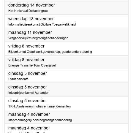
2024
donderdag 14 november
Het Nationaal Deltacongres
2024
woensdag 13 november
Informatiebijeenkomst Digitale Toegankelijkheid
2024
maandag 11 november
Vergadervrij ivm begrotingsbehandelingen
2024
vrijdag 8 november
Bijeenkomst Goed werkgeverschap, goede ondersteuning
2024
vrijdag 8 november
Energie Transitie Tour Overijssel
2024
dinsdag 5 november
Stadshartcafé
2024
dinsdag 5 november
Inloopbijeenkomst Aa-landen
2024
dinsdag 5 november
TKN: Aanleveren moties en amendementen
2024
maandag 4 november
Inspreekmogelijkheid begrotingsbehandeling
2024
maandag 4 november