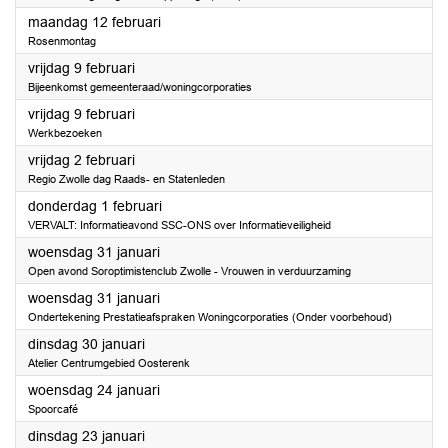
2024
maandag 12 februari
Rosenmontag
2024
vrijdag 9 februari
Bijeenkomst gemeenteraad/woningcorporaties
2024
vrijdag 9 februari
Werkbezoeken
2024
vrijdag 2 februari
Regio Zwolle dag Raads- en Statenleden
2024
donderdag 1 februari
VERVALT: Informatieavond SSC-ONS over Informatieveiligheid
2024
woensdag 31 januari
Open avond Soroptimistenclub Zwolle - Vrouwen in verduurzaming
2024
woensdag 31 januari
Ondertekening Prestatieafspraken Woningcorporaties (Onder voorbehoud)
2024
dinsdag 30 januari
Atelier Centrumgebied Oosterenk
2024
woensdag 24 januari
Spoorcafé
2024
dinsdag 23 januari