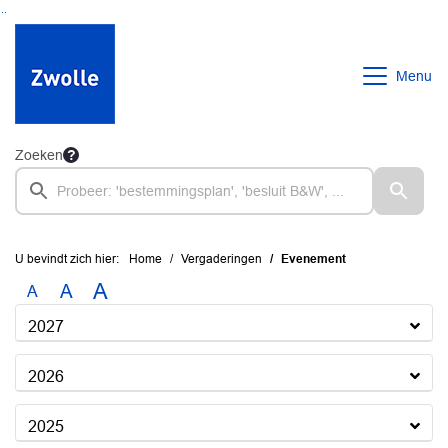
Ga naar de inhoud van deze pagina
Ga naar het zoeken
Ga naar het menu
Menu
Zoeken
U bevindt zich hier:
Home
Vergaderingen
Evenement
A
A
A
2027
2026
2025