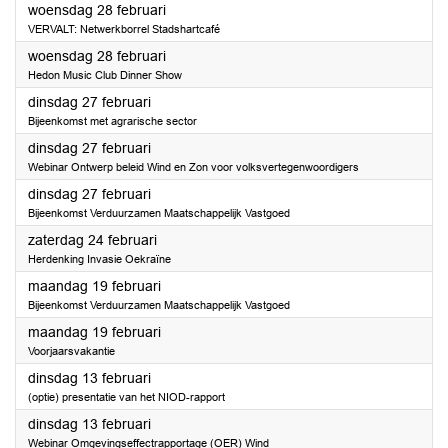
2024
woensdag 28 februari
VERVALT: Netwerkborrel Stadshartcafé
2024
woensdag 28 februari
Hedon Music Club Dinner Show
2024
dinsdag 27 februari
Bijeenkomst met agrarische sector
2024
dinsdag 27 februari
Webinar Ontwerp beleid Wind en Zon voor volksvertegenwoordigers
2024
dinsdag 27 februari
Bijeenkomst Verduurzamen Maatschappelijk Vastgoed
2024
zaterdag 24 februari
Herdenking Invasie Oekraïne
2024
maandag 19 februari
Bijeenkomst Verduurzamen Maatschappelijk Vastgoed
2024
maandag 19 februari
Voorjaarsvakantie
2024
dinsdag 13 februari
(optie) presentatie van het NIOD-rapport
2024
dinsdag 13 februari
Webinar Omgevingseffectrapportage (OER) Wind