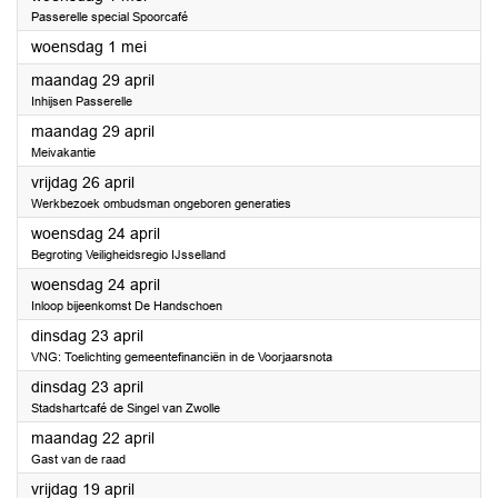
Passerelle special Spoorcafé
2024
woensdag 1 mei
2024
maandag 29 april
Inhijsen Passerelle
2024
maandag 29 april
Meivakantie
2024
vrijdag 26 april
Werkbezoek ombudsman ongeboren generaties
2024
woensdag 24 april
Begroting Veiligheidsregio IJsselland
2024
woensdag 24 april
Inloop bijeenkomst De Handschoen
2024
dinsdag 23 april
VNG: Toelichting gemeentefinanciën in de Voorjaarsnota
2024
dinsdag 23 april
Stadshartcafé de Singel van Zwolle
2024
maandag 22 april
Gast van de raad
2024
vrijdag 19 april