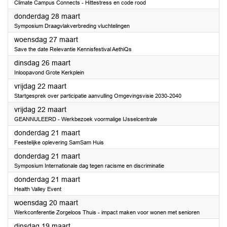
Climate Campus Connects - Hittestress en code rood
2024
donderdag 28 maart
Symposium Draagvlakverbreding vluchtelingen
2024
woensdag 27 maart
Save the date Relevantie Kennisfestival AethiQs
2024
dinsdag 26 maart
Inloopavond Grote Kerkplein
2024
vrijdag 22 maart
Startgesprek over participatie aanvulling Omgevingsvisie 2030-2040
2024
vrijdag 22 maart
GEANNULEERD - Werkbezoek voormalige IJsselcentrale
2024
donderdag 21 maart
Feestelijke oplevering SamSam Huis
2024
donderdag 21 maart
Symposium Internationale dag tegen racisme en discriminatie
2024
donderdag 21 maart
Health Valley Event
2024
woensdag 20 maart
Werkconferentie Zorgeloos Thuis - impact maken voor wonen met senioren
2024
dinsdag 19 maart