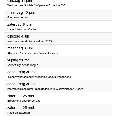
2024
dinsdag 11 juni
Werkbezoek Sociale Coöperatie Expeditie 038
2024
maandag 10 juni
Gast van de raad
2024
zaterdag 8 juni
Halve Marathon Zwolle
2024
dinsdag 4 juni
Informatiemarkt Stadshartcafé 2024
2024
maandag 3 juni
Afscheid Rob Zuidema - Zwolse theaters
2024
vrijdag 31 mei
Verkiezingsdebat JongRES
2024
donderdag 30 mei
Inloopavond gebiedsverkenning Ceintuurbaanzone
2024
donderdag 30 mei
informatiebijeenkomst mobiliteitshub in Weezenlanden-Noord
2024
zaterdag 25 mei
Bijeenkomst burgerberaad
2024
zaterdag 25 mei
Raad op zaterdag