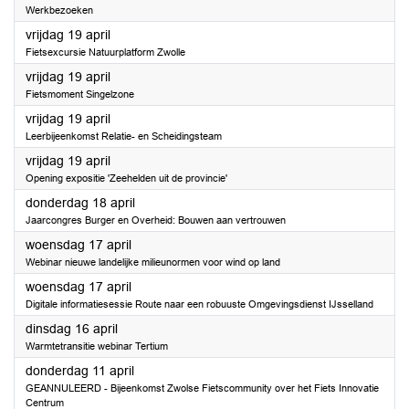
Werkbezoeken
2024
vrijdag 19 april
Fietsexcursie Natuurplatform Zwolle
2024
vrijdag 19 april
Fietsmoment Singelzone
2024
vrijdag 19 april
Leerbijeenkomst Relatie- en Scheidingsteam
2024
vrijdag 19 april
Opening expositie 'Zeehelden uit de provincie'
2024
donderdag 18 april
Jaarcongres Burger en Overheid: Bouwen aan vertrouwen
2024
woensdag 17 april
Webinar nieuwe landelijke milieunormen voor wind op land
2024
woensdag 17 april
Digitale informatiesessie Route naar een robuuste Omgevingsdienst IJsselland
2024
dinsdag 16 april
Warmtetransitie webinar Tertium
2024
donderdag 11 april
GEANNULEERD - Bijeenkomst Zwolse Fietscommunity over het Fiets Innovatie
Centrum