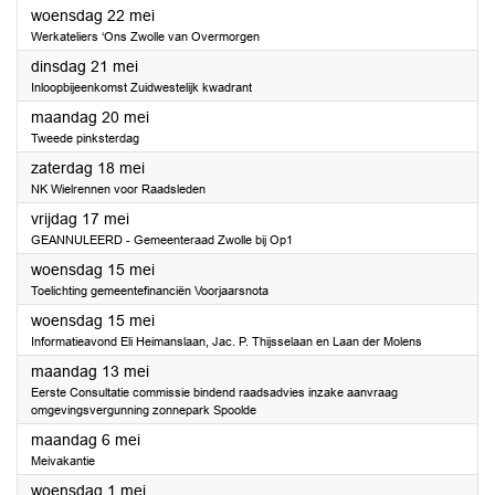
2024
woensdag 22 mei
Werkateliers ‘Ons Zwolle van Overmorgen
2024
dinsdag 21 mei
Inloopbijeenkomst Zuidwestelijk kwadrant
2024
maandag 20 mei
Tweede pinksterdag
2024
zaterdag 18 mei
NK Wielrennen voor Raadsleden
2024
vrijdag 17 mei
GEANNULEERD - Gemeenteraad Zwolle bij Op1
2024
woensdag 15 mei
Toelichting gemeentefinanciën Voorjaarsnota
2024
woensdag 15 mei
Informatieavond Eli Heimanslaan, Jac. P. Thijsselaan en Laan der Molens
2024
maandag 13 mei
Eerste Consultatie commissie bindend raadsadvies inzake aanvraag
omgevingsvergunning zonnepark Spoolde
2024
maandag 6 mei
Meivakantie
2024
woensdag 1 mei