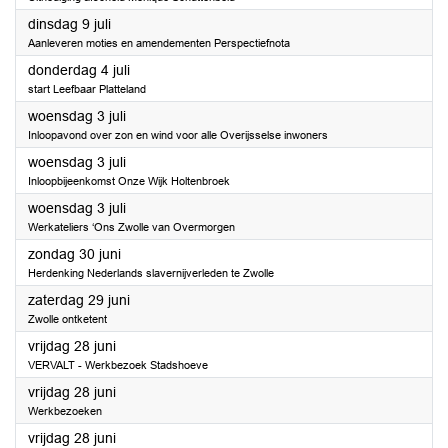
2024
dinsdag 9 juli
Aanleveren moties en amendementen Perspectiefnota
2024
donderdag 4 juli
start Leefbaar Platteland
2024
woensdag 3 juli
Inloopavond over zon en wind voor alle Overijsselse inwoners
2024
woensdag 3 juli
Inloopbijeenkomst Onze Wijk Holtenbroek
2024
woensdag 3 juli
Werkateliers ‘Ons Zwolle van Overmorgen
2024
zondag 30 juni
Herdenking Nederlands slavernijverleden te Zwolle
2024
zaterdag 29 juni
Zwolle ontketent
2024
vrijdag 28 juni
VERVALT - Werkbezoek Stadshoeve
2024
vrijdag 28 juni
Werkbezoeken
2024
vrijdag 28 juni