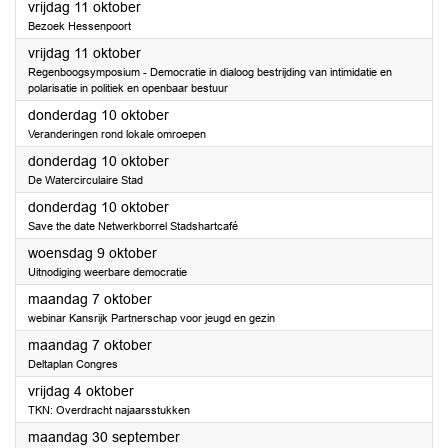
2024
vrijdag 11 oktober
Bezoek Hessenpoort
2024
vrijdag 11 oktober
Regenboogsymposium - Democratie in dialoog bestrijding van intimidatie en
polarisatie in politiek en openbaar bestuur
2024
donderdag 10 oktober
Veranderingen rond lokale omroepen
2024
donderdag 10 oktober
De Watercirculaire Stad
2024
donderdag 10 oktober
Save the date Netwerkborrel Stadshartcafé
2024
woensdag 9 oktober
Uitnodiging weerbare democratie
2024
maandag 7 oktober
webinar Kansrijk Partnerschap voor jeugd en gezin
2024
maandag 7 oktober
Deltaplan Congres
2024
vrijdag 4 oktober
TKN: Overdracht najaarsstukken
2024
maandag 30 september