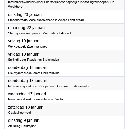
Informatieavond bewoners herstel landschappelijke inpassing zonnepark De
Weekhorst
2024
dinsdag 23 januari
Stadshartcafé 'Zero emissiezone in Zwolle komt eraan'
2024
maandag 22 januari
Startbijeenkomst project Mastenbroek-IJssel
2024
vrijdag 19 januari
Werkbezoek Zwemvangnet
2024
vrijdag 19 januari
Springtij voor Raads- en Statenleden
2024
donderdag 18 januari
Nieuwjaarsbijeenkomst ChristenUnie
2024
donderdag 18 januari
Informatiebijeenkomst Coöperatie Duurzaam Tolhuislanden
2024
woensdag 17 januari
Inloopavond elektriciteitsstations Zwolle
2024
zaterdag 13 januari
Goalballtoernooi
2024
dinsdag 9 januari
Afsluiting Hanzejaar