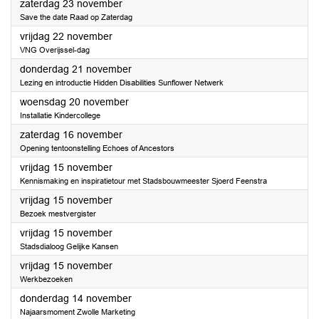
2024
zaterdag 23 november
Save the date Raad op Zaterdag
2024
vrijdag 22 november
VNG Overijssel-dag
2024
donderdag 21 november
Lezing en introductie Hidden Disabilities Sunflower Netwerk
2024
woensdag 20 november
Installatie Kindercollege
2024
zaterdag 16 november
Opening tentoonstelling Echoes of Ancestors
2024
vrijdag 15 november
Kennismaking en inspiratietour met Stadsbouwmeester Sjoerd Feenstra
2024
vrijdag 15 november
Bezoek mestvergister
2024
vrijdag 15 november
Stadsdialoog Gelijke Kansen
2024
vrijdag 15 november
Werkbezoeken
2024
donderdag 14 november
Najaarsmoment Zwolle Marketing