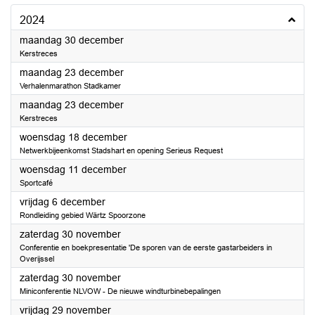
2024
2024
maandag 30 december
Kerstreces
2024
maandag 23 december
Verhalenmarathon Stadkamer
2024
maandag 23 december
Kerstreces
2024
woensdag 18 december
Netwerkbijeenkomst Stadshart en opening Serieus Request
2024
woensdag 11 december
Sportcafé
2024
vrijdag 6 december
Rondleiding gebied Wärtz Spoorzone
2024
zaterdag 30 november
Conferentie en boekpresentatie 'De sporen van de eerste gastarbeiders in
Overijssel
2024
zaterdag 30 november
Miniconferentie NLVOW - De nieuwe windturbinebepalingen
2024
vrijdag 29 november