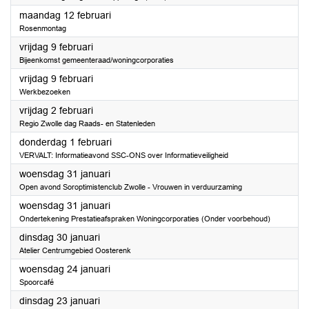
2024
maandag 12 februari
Rosenmontag
2024
vrijdag 9 februari
Bijeenkomst gemeenteraad/woningcorporaties
2024
vrijdag 9 februari
Werkbezoeken
2024
vrijdag 2 februari
Regio Zwolle dag Raads- en Statenleden
2024
donderdag 1 februari
VERVALT: Informatieavond SSC-ONS over Informatieveiligheid
2024
woensdag 31 januari
Open avond Soroptimistenclub Zwolle - Vrouwen in verduurzaming
2024
woensdag 31 januari
Ondertekening Prestatieafspraken Woningcorporaties (Onder voorbehoud)
2024
dinsdag 30 januari
Atelier Centrumgebied Oosterenk
2024
woensdag 24 januari
Spoorcafé
2024
dinsdag 23 januari