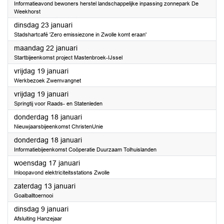
Informatieavond bewoners herstel landschappelijke inpassing zonnepark De
Weekhorst
2024
dinsdag 23 januari
Stadshartcafé 'Zero emissiezone in Zwolle komt eraan'
2024
maandag 22 januari
Startbijeenkomst project Mastenbroek-IJssel
2024
vrijdag 19 januari
Werkbezoek Zwemvangnet
2024
vrijdag 19 januari
Springtij voor Raads- en Statenleden
2024
donderdag 18 januari
Nieuwjaarsbijeenkomst ChristenUnie
2024
donderdag 18 januari
Informatiebijeenkomst Coöperatie Duurzaam Tolhuislanden
2024
woensdag 17 januari
Inloopavond elektriciteitsstations Zwolle
2024
zaterdag 13 januari
Goalballtoernooi
2024
dinsdag 9 januari
Afsluiting Hanzejaar