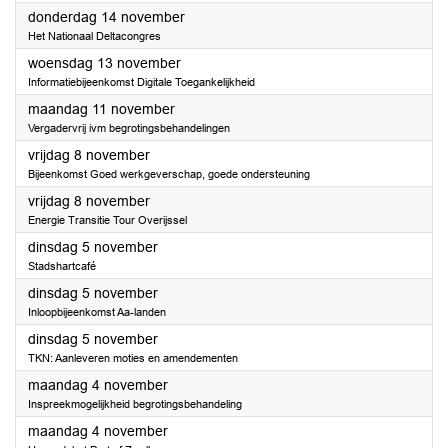
2024
donderdag 14 november
Het Nationaal Deltacongres
2024
woensdag 13 november
Informatiebijeenkomst Digitale Toegankelijkheid
2024
maandag 11 november
Vergadervrij ivm begrotingsbehandelingen
2024
vrijdag 8 november
Bijeenkomst Goed werkgeverschap, goede ondersteuning
2024
vrijdag 8 november
Energie Transitie Tour Overijssel
2024
dinsdag 5 november
Stadshartcafé
2024
dinsdag 5 november
Inloopbijeenkomst Aa-landen
2024
dinsdag 5 november
TKN: Aanleveren moties en amendementen
2024
maandag 4 november
Inspreekmogelijkheid begrotingsbehandeling
2024
maandag 4 november