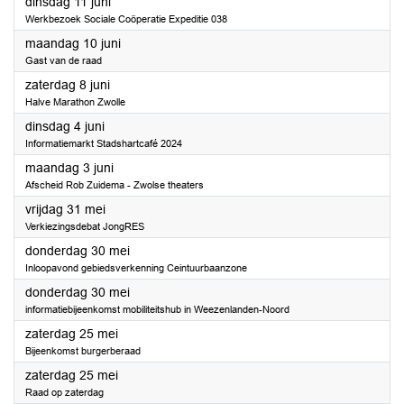
2024
dinsdag 11 juni
Werkbezoek Sociale Coöperatie Expeditie 038
2024
maandag 10 juni
Gast van de raad
2024
zaterdag 8 juni
Halve Marathon Zwolle
2024
dinsdag 4 juni
Informatiemarkt Stadshartcafé 2024
2024
maandag 3 juni
Afscheid Rob Zuidema - Zwolse theaters
2024
vrijdag 31 mei
Verkiezingsdebat JongRES
2024
donderdag 30 mei
Inloopavond gebiedsverkenning Ceintuurbaanzone
2024
donderdag 30 mei
informatiebijeenkomst mobiliteitshub in Weezenlanden-Noord
2024
zaterdag 25 mei
Bijeenkomst burgerberaad
2024
zaterdag 25 mei
Raad op zaterdag