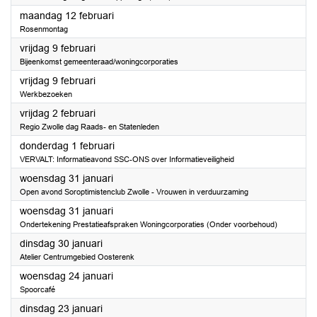
2024
maandag 12 februari
Rosenmontag
2024
vrijdag 9 februari
Bijeenkomst gemeenteraad/woningcorporaties
2024
vrijdag 9 februari
Werkbezoeken
2024
vrijdag 2 februari
Regio Zwolle dag Raads- en Statenleden
2024
donderdag 1 februari
VERVALT: Informatieavond SSC-ONS over Informatieveiligheid
2024
woensdag 31 januari
Open avond Soroptimistenclub Zwolle - Vrouwen in verduurzaming
2024
woensdag 31 januari
Ondertekening Prestatieafspraken Woningcorporaties (Onder voorbehoud)
2024
dinsdag 30 januari
Atelier Centrumgebied Oosterenk
2024
woensdag 24 januari
Spoorcafé
2024
dinsdag 23 januari