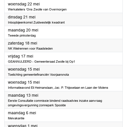
2024
woensdag 22 mei
Werkateliers ‘Ons Zwolle van Overmorgen
2024
dinsdag 21 mei
Inloopbijeenkomst Zuidwestelijk kwadrant
2024
maandag 20 mei
Tweede pinksterdag
2024
zaterdag 18 mei
NK Wielrennen voor Raadsleden
2024
vrijdag 17 mei
GEANNULEERD - Gemeenteraad Zwolle bij Op1
2024
woensdag 15 mei
Toelichting gemeentefinanciën Voorjaarsnota
2024
woensdag 15 mei
Informatieavond Eli Heimanslaan, Jac. P. Thijsselaan en Laan der Molens
2024
maandag 13 mei
Eerste Consultatie commissie bindend raadsadvies inzake aanvraag
omgevingsvergunning zonnepark Spoolde
2024
maandag 6 mei
Meivakantie
2024
woensdag 1 mei