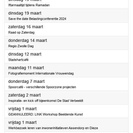
Iftarmaaltijd tijdens Ramadan
2024
dinsdag 19 maart
Save the date Belastingconferentie 2024
2024
zaterdag 16 maart
Raad op Zaterdag
2024
donderdag 14 maart
Regio Zwolle Dag
2024
dinsdag 12 maart
Stadshartcafé
2024
maandag 11 maart
Fotografiemoment Internationale Vrouwendag
2024
donderdag 7 maart
Spoorcafé - verschillende Spoorzone projecten
2024
zaterdag 2 maart
Inspiratie- en kick off bijeenkomst De Stad Verbeeldt
2024
vrijdag 1 maart
GEANNULEERD: LINK Workshop Beeldende Kunst
2024
vrijdag 1 maart
Werkbezoek leren van inwonerinitiatieven Assendorp en Dieze