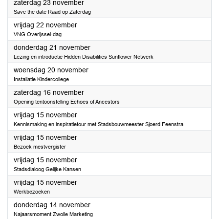
2024
zaterdag 23 november
Save the date Raad op Zaterdag
2024
vrijdag 22 november
VNG Overijssel-dag
2024
donderdag 21 november
Lezing en introductie Hidden Disabilities Sunflower Netwerk
2024
woensdag 20 november
Installatie Kindercollege
2024
zaterdag 16 november
Opening tentoonstelling Echoes of Ancestors
2024
vrijdag 15 november
Kennismaking en inspiratietour met Stadsbouwmeester Sjoerd Feenstra
2024
vrijdag 15 november
Bezoek mestvergister
2024
vrijdag 15 november
Stadsdialoog Gelijke Kansen
2024
vrijdag 15 november
Werkbezoeken
2024
donderdag 14 november
Najaarsmoment Zwolle Marketing