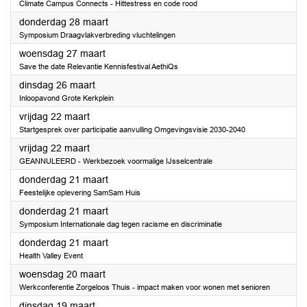
Climate Campus Connects - Hittestress en code rood
2024
donderdag 28 maart
Symposium Draagvlakverbreding vluchtelingen
2024
woensdag 27 maart
Save the date Relevantie Kennisfestival AethiQs
2024
dinsdag 26 maart
Inloopavond Grote Kerkplein
2024
vrijdag 22 maart
Startgesprek over participatie aanvulling Omgevingsvisie 2030-2040
2024
vrijdag 22 maart
GEANNULEERD - Werkbezoek voormalige IJsselcentrale
2024
donderdag 21 maart
Feestelijke oplevering SamSam Huis
2024
donderdag 21 maart
Symposium Internationale dag tegen racisme en discriminatie
2024
donderdag 21 maart
Health Valley Event
2024
woensdag 20 maart
Werkconferentie Zorgeloos Thuis - impact maken voor wonen met senioren
2024
dinsdag 19 maart