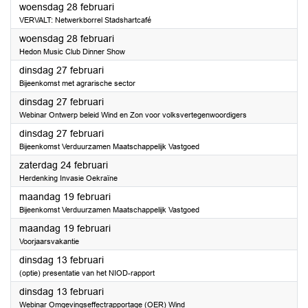
2024
woensdag 28 februari
VERVALT: Netwerkborrel Stadshartcafé
2024
woensdag 28 februari
Hedon Music Club Dinner Show
2024
dinsdag 27 februari
Bijeenkomst met agrarische sector
2024
dinsdag 27 februari
Webinar Ontwerp beleid Wind en Zon voor volksvertegenwoordigers
2024
dinsdag 27 februari
Bijeenkomst Verduurzamen Maatschappelijk Vastgoed
2024
zaterdag 24 februari
Herdenking Invasie Oekraïne
2024
maandag 19 februari
Bijeenkomst Verduurzamen Maatschappelijk Vastgoed
2024
maandag 19 februari
Voorjaarsvakantie
2024
dinsdag 13 februari
(optie) presentatie van het NIOD-rapport
2024
dinsdag 13 februari
Webinar Omgevingseffectrapportage (OER) Wind