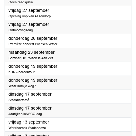
Geen raadsplein
2024
vrijdag 27 september
Opening Kop van Assendorp
2024
vrijdag 27 september
Ontmoetingsdag
2024
donderdag 26 september
Première concert Poëtisch Water
2024
maandag 23 september
Seminar De Politiek Is Aan Zet
2024
donderdag 19 september
KHN - horecatour
2024
donderdag 19 september
Waar kom je weg?
2024
dinsdag 17 september
Stadshartcafé
2024
dinsdag 17 september
Jaarlijkse laNSCO dag
2024
vrijdag 13 september
Werkbezoek Stadshoeve
2024