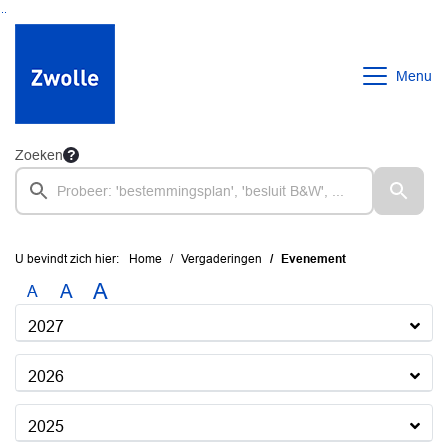
Ga naar de inhoud van deze pagina
Ga naar het zoeken
Ga naar het menu
Menu
Zoeken
U bevindt zich hier:
Home
Vergaderingen
Evenement
A
A
A
2027
2026
2025