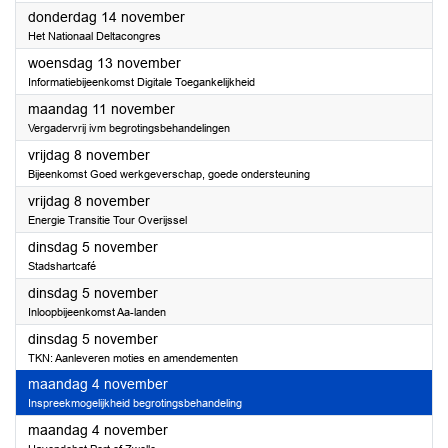
2024
donderdag 14 november
Het Nationaal Deltacongres
2024
woensdag 13 november
Informatiebijeenkomst Digitale Toegankelijkheid
2024
maandag 11 november
Vergadervrij ivm begrotingsbehandelingen
2024
vrijdag 8 november
Bijeenkomst Goed werkgeverschap, goede ondersteuning
2024
vrijdag 8 november
Energie Transitie Tour Overijssel
2024
dinsdag 5 november
Stadshartcafé
2024
dinsdag 5 november
Inloopbijeenkomst Aa-landen
2024
dinsdag 5 november
TKN: Aanleveren moties en amendementen
2024
maandag 4 november
Inspreekmogelijkheid begrotingsbehandeling
2024
maandag 4 november