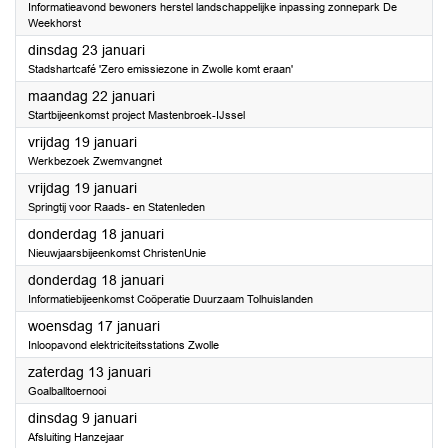
Informatieavond bewoners herstel landschappelijke inpassing zonnepark De
Weekhorst
2024
dinsdag 23 januari
Stadshartcafé 'Zero emissiezone in Zwolle komt eraan'
2024
maandag 22 januari
Startbijeenkomst project Mastenbroek-IJssel
2024
vrijdag 19 januari
Werkbezoek Zwemvangnet
2024
vrijdag 19 januari
Springtij voor Raads- en Statenleden
2024
donderdag 18 januari
Nieuwjaarsbijeenkomst ChristenUnie
2024
donderdag 18 januari
Informatiebijeenkomst Coöperatie Duurzaam Tolhuislanden
2024
woensdag 17 januari
Inloopavond elektriciteitsstations Zwolle
2024
zaterdag 13 januari
Goalballtoernooi
2024
dinsdag 9 januari
Afsluiting Hanzejaar