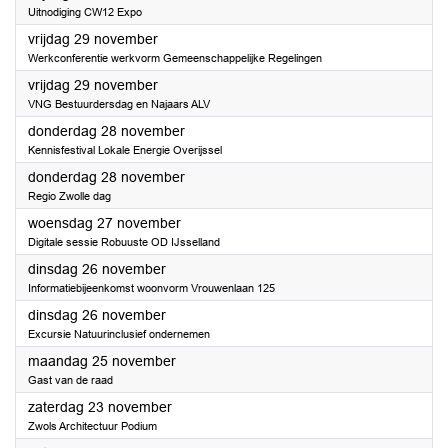
Uitnodiging CW12 Expo
2024
vrijdag 29 november
Werkconferentie werkvorm Gemeenschappelijke Regelingen
2024
vrijdag 29 november
VNG Bestuurdersdag en Najaars ALV
2024
donderdag 28 november
Kennisfestival Lokale Energie Overijssel
2024
donderdag 28 november
Regio Zwolle dag
2024
woensdag 27 november
Digitale sessie Robuuste OD IJsselland
2024
dinsdag 26 november
Informatiebijeenkomst woonvorm Vrouwenlaan 125
2024
dinsdag 26 november
Excursie Natuurinclusief ondernemen
2024
maandag 25 november
Gast van de raad
2024
zaterdag 23 november
Zwols Architectuur Podium