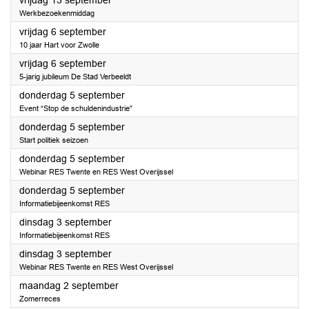
vrijdag 13 september
Werkbezoekenmiddag
2024
vrijdag 6 september
10 jaar Hart voor Zwolle
2024
vrijdag 6 september
5-jarig jubileum De Stad Verbeeldt
2024
donderdag 5 september
Event “Stop de schuldenindustrie”
2024
donderdag 5 september
Start politiek seizoen
2024
donderdag 5 september
Webinar RES Twente en RES West Overijssel
2024
donderdag 5 september
Informatiebijeenkomst RES
2024
dinsdag 3 september
Informatiebijeenkomst RES
2024
dinsdag 3 september
Webinar RES Twente en RES West Overijssel
2024
maandag 2 september
Zomerreces