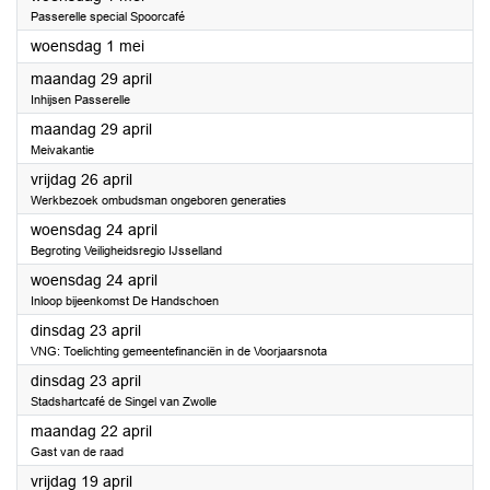
Passerelle special Spoorcafé
2024
woensdag 1 mei
2024
maandag 29 april
Inhijsen Passerelle
2024
maandag 29 april
Meivakantie
2024
vrijdag 26 april
Werkbezoek ombudsman ongeboren generaties
2024
woensdag 24 april
Begroting Veiligheidsregio IJsselland
2024
woensdag 24 april
Inloop bijeenkomst De Handschoen
2024
dinsdag 23 april
VNG: Toelichting gemeentefinanciën in de Voorjaarsnota
2024
dinsdag 23 april
Stadshartcafé de Singel van Zwolle
2024
maandag 22 april
Gast van de raad
2024
vrijdag 19 april