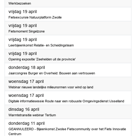
Werkbezoeken
2024
vrijdag 19 april
Fietsexcursie Natuurplatform Zwolle
2024
vrijdag 19 april
Fietsmoment Singelzone
2024
vrijdag 19 april
Leerbijeenkomst Relatie- en Scheidingsteam
2024
vrijdag 19 april
Opening expositie 'Zeehelden uit de provincie'
2024
donderdag 18 april
Jaarcongres Burger en Overheid: Bouwen aan vertrouwen
2024
woensdag 17 april
Webinar nieuwe landelijke milieunormen voor wind op land
2024
woensdag 17 april
Digitale informatiesessie Route naar een robuuste Omgevingsdienst IJsselland
2024
dinsdag 16 april
Warmtetransitie webinar Tertium
2024
donderdag 11 april
GEANNULEERD - Bijeenkomst Zwolse Fietscommunity over het Fiets Innovatie
Centrum