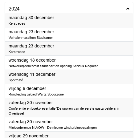
2024
2024
maandag 30 december
Kerstreces
2024
maandag 23 december
Verhalenmarathon Stadkamer
2024
maandag 23 december
Kerstreces
2024
woensdag 18 december
Netwerkbijeenkomst Stadshart en opening Serieus Request
2024
woensdag 11 december
Sportcafé
2024
vrijdag 6 december
Rondleiding gebied Wärtz Spoorzone
2024
zaterdag 30 november
Conferentie en boekpresentatie 'De sporen van de eerste gastarbeiders in
Overijssel
2024
zaterdag 30 november
Miniconferentie NLVOW - De nieuwe windturbinebepalingen
2024
vrijdag 29 november