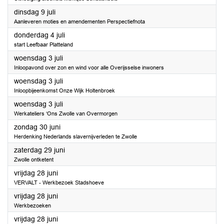
2024
dinsdag 9 juli
Aanleveren moties en amendementen Perspectiefnota
2024
donderdag 4 juli
start Leefbaar Platteland
2024
woensdag 3 juli
Inloopavond over zon en wind voor alle Overijsselse inwoners
2024
woensdag 3 juli
Inloopbijeenkomst Onze Wijk Holtenbroek
2024
woensdag 3 juli
Werkateliers ‘Ons Zwolle van Overmorgen
2024
zondag 30 juni
Herdenking Nederlands slavernijverleden te Zwolle
2024
zaterdag 29 juni
Zwolle ontketent
2024
vrijdag 28 juni
VERVALT - Werkbezoek Stadshoeve
2024
vrijdag 28 juni
Werkbezoeken
2024
vrijdag 28 juni