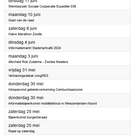
2024
dinsdag 11 juni
Werkbezoek Sociale Coöperatie Expeditie 038
2024
maandag 10 juni
Gast van de raad
2024
zaterdag 8 juni
Halve Marathon Zwolle
2024
dinsdag 4 juni
Informatiemarkt Stadshartcafé 2024
2024
maandag 3 juni
Afscheid Rob Zuidema - Zwolse theaters
2024
vrijdag 31 mei
Verkiezingsdebat JongRES
2024
donderdag 30 mei
Inloopavond gebiedsverkenning Ceintuurbaanzone
2024
donderdag 30 mei
informatiebijeenkomst mobiliteitshub in Weezenlanden-Noord
2024
zaterdag 25 mei
Bijeenkomst burgerberaad
2024
zaterdag 25 mei
Raad op zaterdag