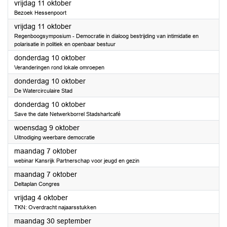
2024
vrijdag 11 oktober
Bezoek Hessenpoort
2024
vrijdag 11 oktober
Regenboogsymposium - Democratie in dialoog bestrijding van intimidatie en
polarisatie in politiek en openbaar bestuur
2024
donderdag 10 oktober
Veranderingen rond lokale omroepen
2024
donderdag 10 oktober
De Watercirculaire Stad
2024
donderdag 10 oktober
Save the date Netwerkborrel Stadshartcafé
2024
woensdag 9 oktober
Uitnodiging weerbare democratie
2024
maandag 7 oktober
webinar Kansrijk Partnerschap voor jeugd en gezin
2024
maandag 7 oktober
Deltaplan Congres
2024
vrijdag 4 oktober
TKN: Overdracht najaarsstukken
2024
maandag 30 september