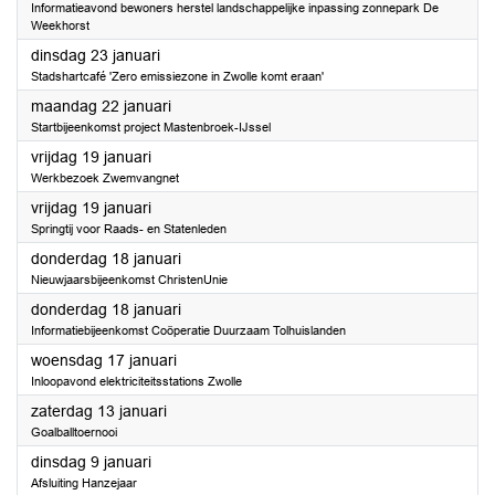
Informatieavond bewoners herstel landschappelijke inpassing zonnepark De
Weekhorst
2024
dinsdag 23 januari
Stadshartcafé 'Zero emissiezone in Zwolle komt eraan'
2024
maandag 22 januari
Startbijeenkomst project Mastenbroek-IJssel
2024
vrijdag 19 januari
Werkbezoek Zwemvangnet
2024
vrijdag 19 januari
Springtij voor Raads- en Statenleden
2024
donderdag 18 januari
Nieuwjaarsbijeenkomst ChristenUnie
2024
donderdag 18 januari
Informatiebijeenkomst Coöperatie Duurzaam Tolhuislanden
2024
woensdag 17 januari
Inloopavond elektriciteitsstations Zwolle
2024
zaterdag 13 januari
Goalballtoernooi
2024
dinsdag 9 januari
Afsluiting Hanzejaar