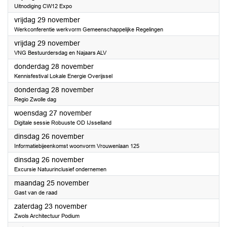
Uitnodiging CW12 Expo
2024
vrijdag 29 november
Werkconferentie werkvorm Gemeenschappelijke Regelingen
2024
vrijdag 29 november
VNG Bestuurdersdag en Najaars ALV
2024
donderdag 28 november
Kennisfestival Lokale Energie Overijssel
2024
donderdag 28 november
Regio Zwolle dag
2024
woensdag 27 november
Digitale sessie Robuuste OD IJsselland
2024
dinsdag 26 november
Informatiebijeenkomst woonvorm Vrouwenlaan 125
2024
dinsdag 26 november
Excursie Natuurinclusief ondernemen
2024
maandag 25 november
Gast van de raad
2024
zaterdag 23 november
Zwols Architectuur Podium