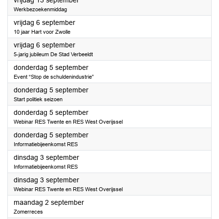
vrijdag 13 september
Werkbezoekenmiddag
2024
vrijdag 6 september
10 jaar Hart voor Zwolle
2024
vrijdag 6 september
5-jarig jubileum De Stad Verbeeldt
2024
donderdag 5 september
Event “Stop de schuldenindustrie”
2024
donderdag 5 september
Start politiek seizoen
2024
donderdag 5 september
Webinar RES Twente en RES West Overijssel
2024
donderdag 5 september
Informatiebijeenkomst RES
2024
dinsdag 3 september
Informatiebijeenkomst RES
2024
dinsdag 3 september
Webinar RES Twente en RES West Overijssel
2024
maandag 2 september
Zomerreces