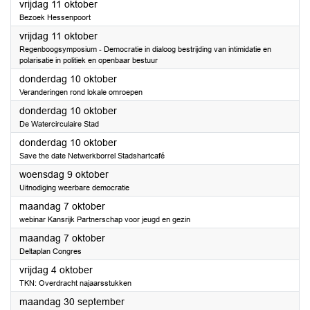
2024
vrijdag 11 oktober
Bezoek Hessenpoort
2024
vrijdag 11 oktober
Regenboogsymposium - Democratie in dialoog bestrijding van intimidatie en
polarisatie in politiek en openbaar bestuur
2024
donderdag 10 oktober
Veranderingen rond lokale omroepen
2024
donderdag 10 oktober
De Watercirculaire Stad
2024
donderdag 10 oktober
Save the date Netwerkborrel Stadshartcafé
2024
woensdag 9 oktober
Uitnodiging weerbare democratie
2024
maandag 7 oktober
webinar Kansrijk Partnerschap voor jeugd en gezin
2024
maandag 7 oktober
Deltaplan Congres
2024
vrijdag 4 oktober
TKN: Overdracht najaarsstukken
2024
maandag 30 september