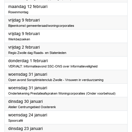
2024
maandag 12 februari
Rosenmontag
2024
vrijdag 9 februari
Bijeenkomst gemeenteraad/woningcorporaties
2024
vrijdag 9 februari
Werkbezoeken
2024
vrijdag 2 februari
Regio Zwolle dag Raads- en Statenleden
2024
donderdag 1 februari
VERVALT: Informatieavond SSC-ONS over Informatieveiligheid
2024
woensdag 31 januari
Open avond Soroptimistenclub Zwolle - Vrouwen in verduurzaming
2024
woensdag 31 januari
Ondertekening Prestatieafspraken Woningcorporaties (Onder voorbehoud)
2024
dinsdag 30 januari
Atelier Centrumgebied Oosterenk
2024
woensdag 24 januari
Spoorcafé
2024
dinsdag 23 januari