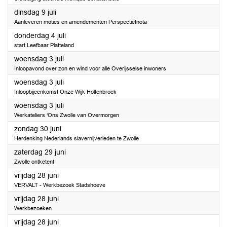
2024
dinsdag 9 juli
Aanleveren moties en amendementen Perspectiefnota
2024
donderdag 4 juli
start Leefbaar Platteland
2024
woensdag 3 juli
Inloopavond over zon en wind voor alle Overijsselse inwoners
2024
woensdag 3 juli
Inloopbijeenkomst Onze Wijk Holtenbroek
2024
woensdag 3 juli
Werkateliers ‘Ons Zwolle van Overmorgen
2024
zondag 30 juni
Herdenking Nederlands slavernijverleden te Zwolle
2024
zaterdag 29 juni
Zwolle ontketent
2024
vrijdag 28 juni
VERVALT - Werkbezoek Stadshoeve
2024
vrijdag 28 juni
Werkbezoeken
2024
vrijdag 28 juni