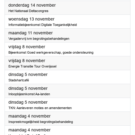
2024
donderdag 14 november
Het Nationaal Deltacongres
2024
woensdag 13 november
Informatiebijeenkomst Digitale Toegankelijkheid
2024
maandag 11 november
Vergadervrij ivm begrotingsbehandelingen
2024
vrijdag 8 november
Bijeenkomst Goed werkgeverschap, goede ondersteuning
2024
vrijdag 8 november
Energie Transitie Tour Overijssel
2024
dinsdag 5 november
Stadshartcafé
2024
dinsdag 5 november
Inloopbijeenkomst Aa-landen
2024
dinsdag 5 november
TKN: Aanleveren moties en amendementen
2024
maandag 4 november
Inspreekmogelijkheid begrotingsbehandeling
2024
maandag 4 november