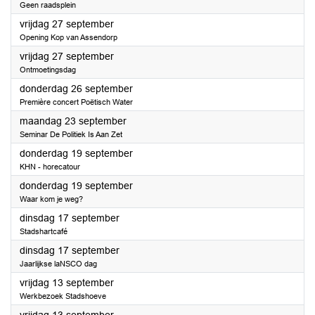
Geen raadsplein
2024
vrijdag 27 september
Opening Kop van Assendorp
2024
vrijdag 27 september
Ontmoetingsdag
2024
donderdag 26 september
Première concert Poëtisch Water
2024
maandag 23 september
Seminar De Politiek Is Aan Zet
2024
donderdag 19 september
KHN - horecatour
2024
donderdag 19 september
Waar kom je weg?
2024
dinsdag 17 september
Stadshartcafé
2024
dinsdag 17 september
Jaarlijkse laNSCO dag
2024
vrijdag 13 september
Werkbezoek Stadshoeve
2024