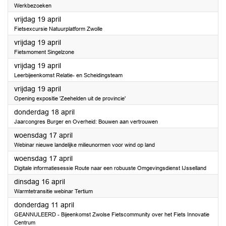
Werkbezoeken
2024
vrijdag 19 april
Fietsexcursie Natuurplatform Zwolle
2024
vrijdag 19 april
Fietsmoment Singelzone
2024
vrijdag 19 april
Leerbijeenkomst Relatie- en Scheidingsteam
2024
vrijdag 19 april
Opening expositie 'Zeehelden uit de provincie'
2024
donderdag 18 april
Jaarcongres Burger en Overheid: Bouwen aan vertrouwen
2024
woensdag 17 april
Webinar nieuwe landelijke milieunormen voor wind op land
2024
woensdag 17 april
Digitale informatiesessie Route naar een robuuste Omgevingsdienst IJsselland
2024
dinsdag 16 april
Warmtetransitie webinar Tertium
2024
donderdag 11 april
GEANNULEERD - Bijeenkomst Zwolse Fietscommunity over het Fiets Innovatie
Centrum