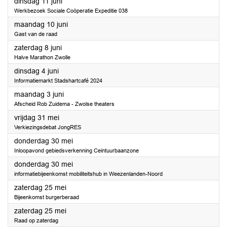
2024
dinsdag 11 juni
Werkbezoek Sociale Coöperatie Expeditie 038
2024
maandag 10 juni
Gast van de raad
2024
zaterdag 8 juni
Halve Marathon Zwolle
2024
dinsdag 4 juni
Informatiemarkt Stadshartcafé 2024
2024
maandag 3 juni
Afscheid Rob Zuidema - Zwolse theaters
2024
vrijdag 31 mei
Verkiezingsdebat JongRES
2024
donderdag 30 mei
Inloopavond gebiedsverkenning Ceintuurbaanzone
2024
donderdag 30 mei
informatiebijeenkomst mobiliteitshub in Weezenlanden-Noord
2024
zaterdag 25 mei
Bijeenkomst burgerberaad
2024
zaterdag 25 mei
Raad op zaterdag