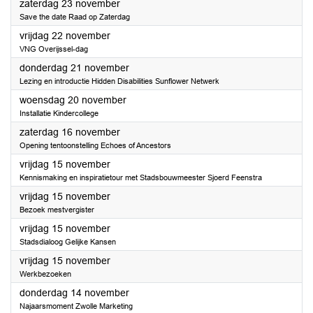
2024
zaterdag 23 november
Save the date Raad op Zaterdag
2024
vrijdag 22 november
VNG Overijssel-dag
2024
donderdag 21 november
Lezing en introductie Hidden Disabilities Sunflower Netwerk
2024
woensdag 20 november
Installatie Kindercollege
2024
zaterdag 16 november
Opening tentoonstelling Echoes of Ancestors
2024
vrijdag 15 november
Kennismaking en inspiratietour met Stadsbouwmeester Sjoerd Feenstra
2024
vrijdag 15 november
Bezoek mestvergister
2024
vrijdag 15 november
Stadsdialoog Gelijke Kansen
2024
vrijdag 15 november
Werkbezoeken
2024
donderdag 14 november
Najaarsmoment Zwolle Marketing