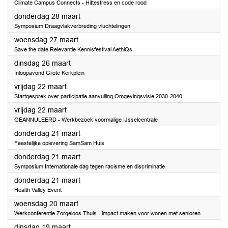
Climate Campus Connects - Hittestress en code rood
2024
donderdag 28 maart
Symposium Draagvlakverbreding vluchtelingen
2024
woensdag 27 maart
Save the date Relevantie Kennisfestival AethiQs
2024
dinsdag 26 maart
Inloopavond Grote Kerkplein
2024
vrijdag 22 maart
Startgesprek over participatie aanvulling Omgevingsvisie 2030-2040
2024
vrijdag 22 maart
GEANNULEERD - Werkbezoek voormalige IJsselcentrale
2024
donderdag 21 maart
Feestelijke oplevering SamSam Huis
2024
donderdag 21 maart
Symposium Internationale dag tegen racisme en discriminatie
2024
donderdag 21 maart
Health Valley Event
2024
woensdag 20 maart
Werkconferentie Zorgeloos Thuis - impact maken voor wonen met senioren
2024
dinsdag 19 maart