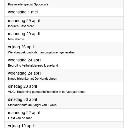
Passerelle special Spoorcafé
2024
woensdag 1 mei
2024
maandag 29 april
Inhijsen Passerelle
2024
maandag 29 april
Meivakantie
2024
vrijdag 26 april
Werkbezoek ombudsman ongeboren generaties
2024
woensdag 24 april
Begroting Veiligheidsregio IJsselland
2024
woensdag 24 april
Inloop bijeenkomst De Handschoen
2024
dinsdag 23 april
VNG: Toelichting gemeentefinanciën in de Voorjaarsnota
2024
dinsdag 23 april
Stadshartcafé de Singel van Zwolle
2024
maandag 22 april
Gast van de raad
2024
vrijdag 19 april