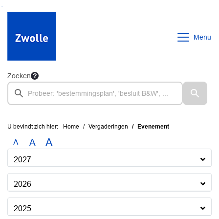
Ga naar de inhoud van deze pagina
Ga naar het zoeken
Ga naar het menu
Menu
Zoeken
U bevindt zich hier:
Home
Vergaderingen
Evenement
A
A
A
2027
2026
2025