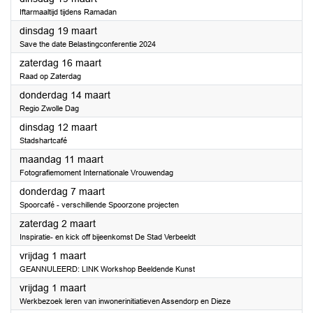
Iftarmaaltijd tijdens Ramadan
2024
dinsdag 19 maart
Save the date Belastingconferentie 2024
2024
zaterdag 16 maart
Raad op Zaterdag
2024
donderdag 14 maart
Regio Zwolle Dag
2024
dinsdag 12 maart
Stadshartcafé
2024
maandag 11 maart
Fotografiemoment Internationale Vrouwendag
2024
donderdag 7 maart
Spoorcafé - verschillende Spoorzone projecten
2024
zaterdag 2 maart
Inspiratie- en kick off bijeenkomst De Stad Verbeeldt
2024
vrijdag 1 maart
GEANNULEERD: LINK Workshop Beeldende Kunst
2024
vrijdag 1 maart
Werkbezoek leren van inwonerinitiatieven Assendorp en Dieze