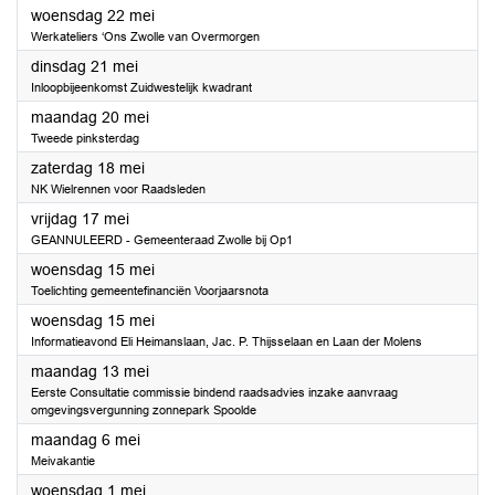
2024
woensdag 22 mei
Werkateliers ‘Ons Zwolle van Overmorgen
2024
dinsdag 21 mei
Inloopbijeenkomst Zuidwestelijk kwadrant
2024
maandag 20 mei
Tweede pinksterdag
2024
zaterdag 18 mei
NK Wielrennen voor Raadsleden
2024
vrijdag 17 mei
GEANNULEERD - Gemeenteraad Zwolle bij Op1
2024
woensdag 15 mei
Toelichting gemeentefinanciën Voorjaarsnota
2024
woensdag 15 mei
Informatieavond Eli Heimanslaan, Jac. P. Thijsselaan en Laan der Molens
2024
maandag 13 mei
Eerste Consultatie commissie bindend raadsadvies inzake aanvraag
omgevingsvergunning zonnepark Spoolde
2024
maandag 6 mei
Meivakantie
2024
woensdag 1 mei