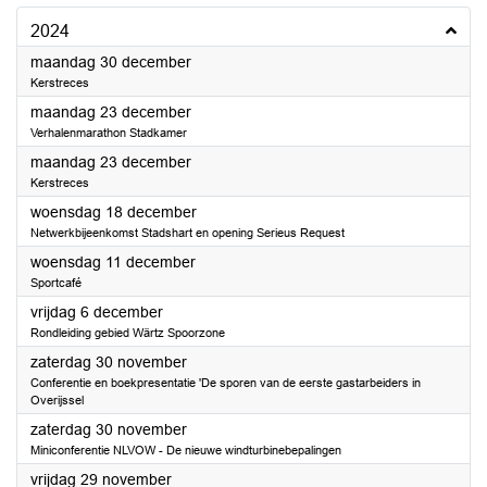
2024
2024
maandag 30 december
Kerstreces
2024
maandag 23 december
Verhalenmarathon Stadkamer
2024
maandag 23 december
Kerstreces
2024
woensdag 18 december
Netwerkbijeenkomst Stadshart en opening Serieus Request
2024
woensdag 11 december
Sportcafé
2024
vrijdag 6 december
Rondleiding gebied Wärtz Spoorzone
2024
zaterdag 30 november
Conferentie en boekpresentatie 'De sporen van de eerste gastarbeiders in
Overijssel
2024
zaterdag 30 november
Miniconferentie NLVOW - De nieuwe windturbinebepalingen
2024
vrijdag 29 november