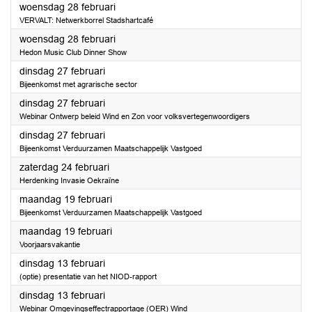
2024
woensdag 28 februari
VERVALT: Netwerkborrel Stadshartcafé
2024
woensdag 28 februari
Hedon Music Club Dinner Show
2024
dinsdag 27 februari
Bijeenkomst met agrarische sector
2024
dinsdag 27 februari
Webinar Ontwerp beleid Wind en Zon voor volksvertegenwoordigers
2024
dinsdag 27 februari
Bijeenkomst Verduurzamen Maatschappelijk Vastgoed
2024
zaterdag 24 februari
Herdenking Invasie Oekraïne
2024
maandag 19 februari
Bijeenkomst Verduurzamen Maatschappelijk Vastgoed
2024
maandag 19 februari
Voorjaarsvakantie
2024
dinsdag 13 februari
(optie) presentatie van het NIOD-rapport
2024
dinsdag 13 februari
Webinar Omgevingseffectrapportage (OER) Wind