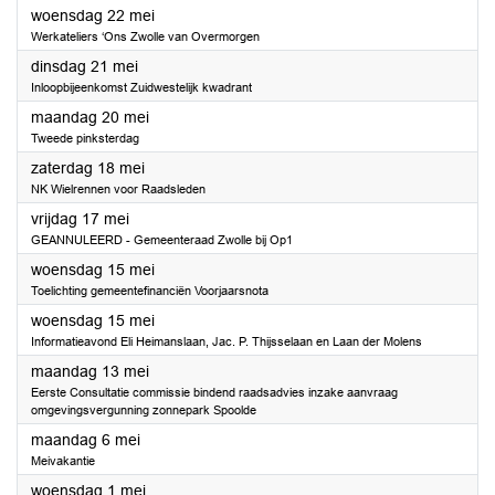
2024
woensdag 22 mei
Werkateliers ‘Ons Zwolle van Overmorgen
2024
dinsdag 21 mei
Inloopbijeenkomst Zuidwestelijk kwadrant
2024
maandag 20 mei
Tweede pinksterdag
2024
zaterdag 18 mei
NK Wielrennen voor Raadsleden
2024
vrijdag 17 mei
GEANNULEERD - Gemeenteraad Zwolle bij Op1
2024
woensdag 15 mei
Toelichting gemeentefinanciën Voorjaarsnota
2024
woensdag 15 mei
Informatieavond Eli Heimanslaan, Jac. P. Thijsselaan en Laan der Molens
2024
maandag 13 mei
Eerste Consultatie commissie bindend raadsadvies inzake aanvraag
omgevingsvergunning zonnepark Spoolde
2024
maandag 6 mei
Meivakantie
2024
woensdag 1 mei