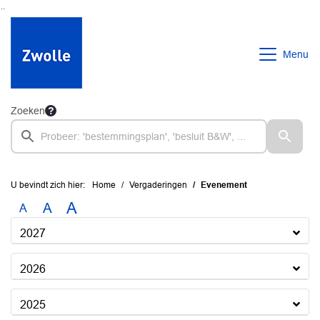
Ga naar de inhoud van deze pagina
Ga naar het zoeken
Ga naar het menu
Menu
Zoeken
U bevindt zich hier:
Home
Vergaderingen
Evenement
A
A
A
2027
2026
2025