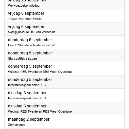
vrijdag 13 september
Werkbezoekenmiddag
2024
vrijdag 6 september
10 jaar Hart voor Zwolle
2024
vrijdag 6 september
5-jarig jubileum De Stad Verbeeldt
2024
donderdag 5 september
Event “Stop de schuldenindustrie”
2024
donderdag 5 september
Start politiek seizoen
2024
donderdag 5 september
Webinar RES Twente en RES West Overijssel
2024
donderdag 5 september
Informatiebijeenkomst RES
2024
dinsdag 3 september
Informatiebijeenkomst RES
2024
dinsdag 3 september
Webinar RES Twente en RES West Overijssel
2024
maandag 2 september
Zomerreces