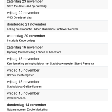
2024
zaterdag 23 november
Save the date Raad op Zaterdag
2024
vrijdag 22 november
VNG Overijssel-dag
2024
donderdag 21 november
Lezing en introductie Hidden Disabilities Sunflower Netwerk
2024
woensdag 20 november
Installatie Kindercollege
2024
zaterdag 16 november
Opening tentoonstelling Echoes of Ancestors
2024
vrijdag 15 november
Kennismaking en inspiratietour met Stadsbouwmeester Sjoerd Feenstra
2024
vrijdag 15 november
Bezoek mestvergister
2024
vrijdag 15 november
Stadsdialoog Gelijke Kansen
2024
vrijdag 15 november
Werkbezoeken
2024
donderdag 14 november
Najaarsmoment Zwolle Marketing