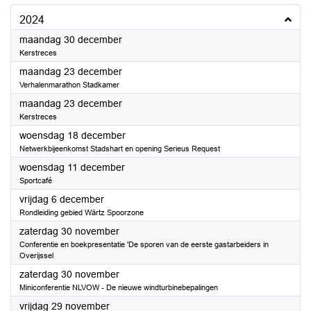
2024
2024
maandag 30 december
Kerstreces
2024
maandag 23 december
Verhalenmarathon Stadkamer
2024
maandag 23 december
Kerstreces
2024
woensdag 18 december
Netwerkbijeenkomst Stadshart en opening Serieus Request
2024
woensdag 11 december
Sportcafé
2024
vrijdag 6 december
Rondleiding gebied Wärtz Spoorzone
2024
zaterdag 30 november
Conferentie en boekpresentatie 'De sporen van de eerste gastarbeiders in
Overijssel
2024
zaterdag 30 november
Miniconferentie NLVOW - De nieuwe windturbinebepalingen
2024
vrijdag 29 november