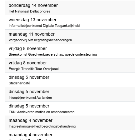
2024
donderdag 14 november
Het Nationaal Deltacongres
2024
woensdag 13 november
Informatiebijeenkomst Digitale Toegankelijkheid
2024
maandag 11 november
Vergadervrij ivm begrotingsbehandelingen
2024
vrijdag 8 november
Bijeenkomst Goed werkgeverschap, goede ondersteuning
2024
vrijdag 8 november
Energie Transitie Tour Overijssel
2024
dinsdag 5 november
Stadshartcafé
2024
dinsdag 5 november
Inloopbijeenkomst Aa-landen
2024
dinsdag 5 november
TKN: Aanleveren moties en amendementen
2024
maandag 4 november
Inspreekmogelijkheid begrotingsbehandeling
2024
maandag 4 november