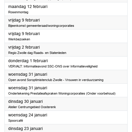
2024
maandag 12 februari
Rosenmontag
2024
vrijdag 9 februari
Bijeenkomst gemeenteraad/woningcorporaties
2024
vrijdag 9 februari
Werkbezoeken
2024
vrijdag 2 februari
Regio Zwolle dag Raads- en Statenleden
2024
donderdag 1 februari
VERVALT: Informatieavond SSC-ONS over Informatieveiligheid
2024
woensdag 31 januari
Open avond Soroptimistenclub Zwolle - Vrouwen in verduurzaming
2024
woensdag 31 januari
Ondertekening Prestatieafspraken Woningcorporaties (Onder voorbehoud)
2024
dinsdag 30 januari
Atelier Centrumgebied Oosterenk
2024
woensdag 24 januari
Spoorcafé
2024
dinsdag 23 januari