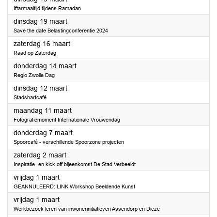
Iftarmaaltijd tijdens Ramadan
2024
dinsdag 19 maart
Save the date Belastingconferentie 2024
2024
zaterdag 16 maart
Raad op Zaterdag
2024
donderdag 14 maart
Regio Zwolle Dag
2024
dinsdag 12 maart
Stadshartcafé
2024
maandag 11 maart
Fotografiemoment Internationale Vrouwendag
2024
donderdag 7 maart
Spoorcafé - verschillende Spoorzone projecten
2024
zaterdag 2 maart
Inspiratie- en kick off bijeenkomst De Stad Verbeeldt
2024
vrijdag 1 maart
GEANNULEERD: LINK Workshop Beeldende Kunst
2024
vrijdag 1 maart
Werkbezoek leren van inwonerinitiatieven Assendorp en Dieze