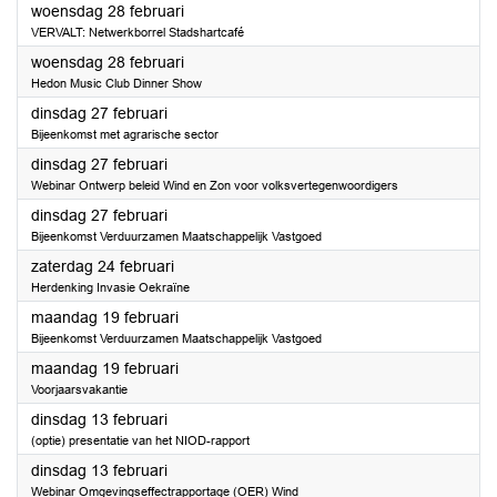
2024
woensdag 28 februari
VERVALT: Netwerkborrel Stadshartcafé
2024
woensdag 28 februari
Hedon Music Club Dinner Show
2024
dinsdag 27 februari
Bijeenkomst met agrarische sector
2024
dinsdag 27 februari
Webinar Ontwerp beleid Wind en Zon voor volksvertegenwoordigers
2024
dinsdag 27 februari
Bijeenkomst Verduurzamen Maatschappelijk Vastgoed
2024
zaterdag 24 februari
Herdenking Invasie Oekraïne
2024
maandag 19 februari
Bijeenkomst Verduurzamen Maatschappelijk Vastgoed
2024
maandag 19 februari
Voorjaarsvakantie
2024
dinsdag 13 februari
(optie) presentatie van het NIOD-rapport
2024
dinsdag 13 februari
Webinar Omgevingseffectrapportage (OER) Wind