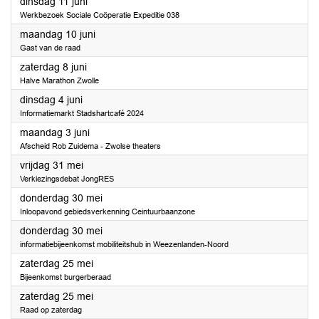
2024
dinsdag 11 juni
Werkbezoek Sociale Coöperatie Expeditie 038
2024
maandag 10 juni
Gast van de raad
2024
zaterdag 8 juni
Halve Marathon Zwolle
2024
dinsdag 4 juni
Informatiemarkt Stadshartcafé 2024
2024
maandag 3 juni
Afscheid Rob Zuidema - Zwolse theaters
2024
vrijdag 31 mei
Verkiezingsdebat JongRES
2024
donderdag 30 mei
Inloopavond gebiedsverkenning Ceintuurbaanzone
2024
donderdag 30 mei
informatiebijeenkomst mobiliteitshub in Weezenlanden-Noord
2024
zaterdag 25 mei
Bijeenkomst burgerberaad
2024
zaterdag 25 mei
Raad op zaterdag