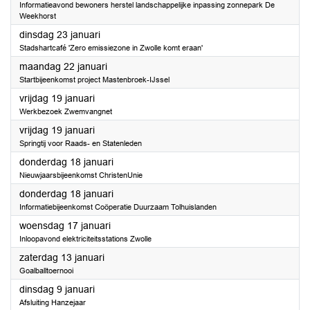
Informatieavond bewoners herstel landschappelijke inpassing zonnepark De
Weekhorst
2024
dinsdag 23 januari
Stadshartcafé 'Zero emissiezone in Zwolle komt eraan'
2024
maandag 22 januari
Startbijeenkomst project Mastenbroek-IJssel
2024
vrijdag 19 januari
Werkbezoek Zwemvangnet
2024
vrijdag 19 januari
Springtij voor Raads- en Statenleden
2024
donderdag 18 januari
Nieuwjaarsbijeenkomst ChristenUnie
2024
donderdag 18 januari
Informatiebijeenkomst Coöperatie Duurzaam Tolhuislanden
2024
woensdag 17 januari
Inloopavond elektriciteitsstations Zwolle
2024
zaterdag 13 januari
Goalballtoernooi
2024
dinsdag 9 januari
Afsluiting Hanzejaar