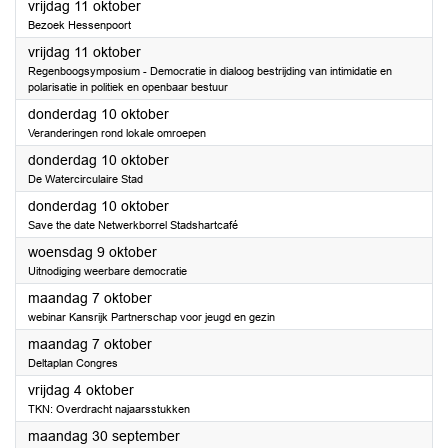
2024
vrijdag 11 oktober
Bezoek Hessenpoort
2024
vrijdag 11 oktober
Regenboogsymposium - Democratie in dialoog bestrijding van intimidatie en
polarisatie in politiek en openbaar bestuur
2024
donderdag 10 oktober
Veranderingen rond lokale omroepen
2024
donderdag 10 oktober
De Watercirculaire Stad
2024
donderdag 10 oktober
Save the date Netwerkborrel Stadshartcafé
2024
woensdag 9 oktober
Uitnodiging weerbare democratie
2024
maandag 7 oktober
webinar Kansrijk Partnerschap voor jeugd en gezin
2024
maandag 7 oktober
Deltaplan Congres
2024
vrijdag 4 oktober
TKN: Overdracht najaarsstukken
2024
maandag 30 september