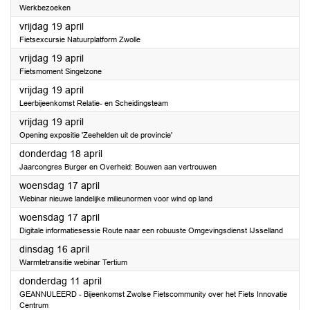
Werkbezoeken
2024
vrijdag 19 april
Fietsexcursie Natuurplatform Zwolle
2024
vrijdag 19 april
Fietsmoment Singelzone
2024
vrijdag 19 april
Leerbijeenkomst Relatie- en Scheidingsteam
2024
vrijdag 19 april
Opening expositie 'Zeehelden uit de provincie'
2024
donderdag 18 april
Jaarcongres Burger en Overheid: Bouwen aan vertrouwen
2024
woensdag 17 april
Webinar nieuwe landelijke milieunormen voor wind op land
2024
woensdag 17 april
Digitale informatiesessie Route naar een robuuste Omgevingsdienst IJsselland
2024
dinsdag 16 april
Warmtetransitie webinar Tertium
2024
donderdag 11 april
GEANNULEERD - Bijeenkomst Zwolse Fietscommunity over het Fiets Innovatie
Centrum