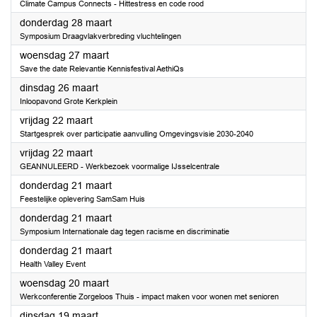
Climate Campus Connects - Hittestress en code rood
2024
donderdag 28 maart
Symposium Draagvlakverbreding vluchtelingen
2024
woensdag 27 maart
Save the date Relevantie Kennisfestival AethiQs
2024
dinsdag 26 maart
Inloopavond Grote Kerkplein
2024
vrijdag 22 maart
Startgesprek over participatie aanvulling Omgevingsvisie 2030-2040
2024
vrijdag 22 maart
GEANNULEERD - Werkbezoek voormalige IJsselcentrale
2024
donderdag 21 maart
Feestelijke oplevering SamSam Huis
2024
donderdag 21 maart
Symposium Internationale dag tegen racisme en discriminatie
2024
donderdag 21 maart
Health Valley Event
2024
woensdag 20 maart
Werkconferentie Zorgeloos Thuis - impact maken voor wonen met senioren
2024
dinsdag 19 maart