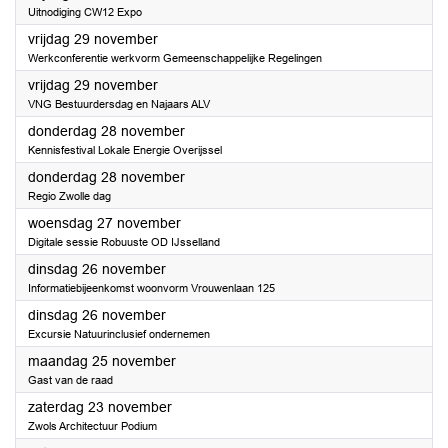
Uitnodiging CW12 Expo
2024
vrijdag 29 november
Werkconferentie werkvorm Gemeenschappelijke Regelingen
2024
vrijdag 29 november
VNG Bestuurdersdag en Najaars ALV
2024
donderdag 28 november
Kennisfestival Lokale Energie Overijssel
2024
donderdag 28 november
Regio Zwolle dag
2024
woensdag 27 november
Digitale sessie Robuuste OD IJsselland
2024
dinsdag 26 november
Informatiebijeenkomst woonvorm Vrouwenlaan 125
2024
dinsdag 26 november
Excursie Natuurinclusief ondernemen
2024
maandag 25 november
Gast van de raad
2024
zaterdag 23 november
Zwols Architectuur Podium