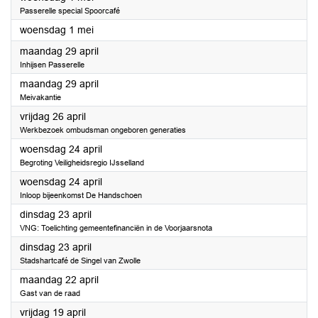
Passerelle special Spoorcafé
2024
woensdag 1 mei
2024
maandag 29 april
Inhijsen Passerelle
2024
maandag 29 april
Meivakantie
2024
vrijdag 26 april
Werkbezoek ombudsman ongeboren generaties
2024
woensdag 24 april
Begroting Veiligheidsregio IJsselland
2024
woensdag 24 april
Inloop bijeenkomst De Handschoen
2024
dinsdag 23 april
VNG: Toelichting gemeentefinanciën in de Voorjaarsnota
2024
dinsdag 23 april
Stadshartcafé de Singel van Zwolle
2024
maandag 22 april
Gast van de raad
2024
vrijdag 19 april