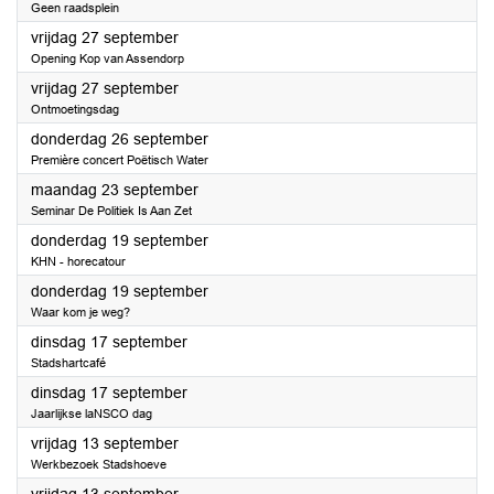
Geen raadsplein
2024
vrijdag 27 september
Opening Kop van Assendorp
2024
vrijdag 27 september
Ontmoetingsdag
2024
donderdag 26 september
Première concert Poëtisch Water
2024
maandag 23 september
Seminar De Politiek Is Aan Zet
2024
donderdag 19 september
KHN - horecatour
2024
donderdag 19 september
Waar kom je weg?
2024
dinsdag 17 september
Stadshartcafé
2024
dinsdag 17 september
Jaarlijkse laNSCO dag
2024
vrijdag 13 september
Werkbezoek Stadshoeve
2024