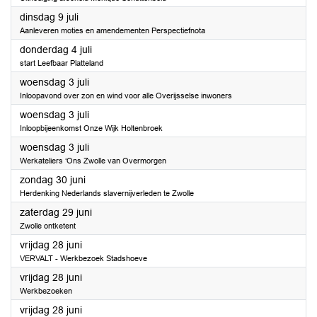
2024
dinsdag 9 juli
Aanleveren moties en amendementen Perspectiefnota
2024
donderdag 4 juli
start Leefbaar Platteland
2024
woensdag 3 juli
Inloopavond over zon en wind voor alle Overijsselse inwoners
2024
woensdag 3 juli
Inloopbijeenkomst Onze Wijk Holtenbroek
2024
woensdag 3 juli
Werkateliers ‘Ons Zwolle van Overmorgen
2024
zondag 30 juni
Herdenking Nederlands slavernijverleden te Zwolle
2024
zaterdag 29 juni
Zwolle ontketent
2024
vrijdag 28 juni
VERVALT - Werkbezoek Stadshoeve
2024
vrijdag 28 juni
Werkbezoeken
2024
vrijdag 28 juni