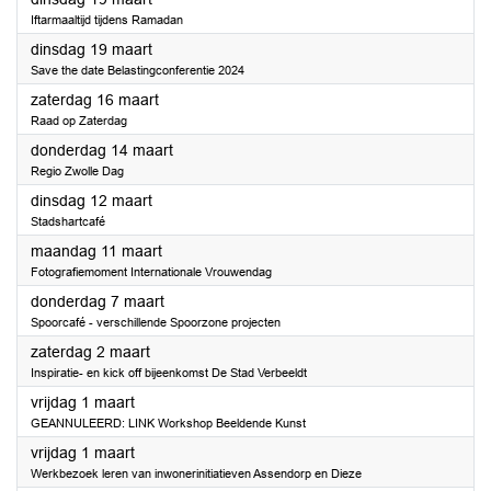
Iftarmaaltijd tijdens Ramadan
2024
dinsdag 19 maart
Save the date Belastingconferentie 2024
2024
zaterdag 16 maart
Raad op Zaterdag
2024
donderdag 14 maart
Regio Zwolle Dag
2024
dinsdag 12 maart
Stadshartcafé
2024
maandag 11 maart
Fotografiemoment Internationale Vrouwendag
2024
donderdag 7 maart
Spoorcafé - verschillende Spoorzone projecten
2024
zaterdag 2 maart
Inspiratie- en kick off bijeenkomst De Stad Verbeeldt
2024
vrijdag 1 maart
GEANNULEERD: LINK Workshop Beeldende Kunst
2024
vrijdag 1 maart
Werkbezoek leren van inwonerinitiatieven Assendorp en Dieze