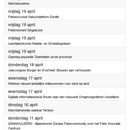
Werkbezoeken
2024
vrijdag 19 april
Fietsexcursie Natuurplatform Zwolle
2024
vrijdag 19 april
Fietsmoment Singelzone
2024
vrijdag 19 april
Leerbijeenkomst Relatie- en Scheidingsteam
2024
vrijdag 19 april
Opening expositie 'Zeehelden uit de provincie'
2024
donderdag 18 april
Jaarcongres Burger en Overheid: Bouwen aan vertrouwen
2024
woensdag 17 april
Webinar nieuwe landelijke milieunormen voor wind op land
2024
woensdag 17 april
Digitale informatiesessie Route naar een robuuste Omgevingsdienst IJsselland
2024
dinsdag 16 april
Warmtetransitie webinar Tertium
2024
donderdag 11 april
GEANNULEERD - Bijeenkomst Zwolse Fietscommunity over het Fiets Innovatie
Centrum