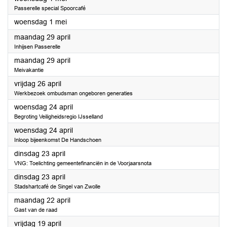
Passerelle special Spoorcafé
2024
woensdag 1 mei
2024
maandag 29 april
Inhijsen Passerelle
2024
maandag 29 april
Meivakantie
2024
vrijdag 26 april
Werkbezoek ombudsman ongeboren generaties
2024
woensdag 24 april
Begroting Veiligheidsregio IJsselland
2024
woensdag 24 april
Inloop bijeenkomst De Handschoen
2024
dinsdag 23 april
VNG: Toelichting gemeentefinanciën in de Voorjaarsnota
2024
dinsdag 23 april
Stadshartcafé de Singel van Zwolle
2024
maandag 22 april
Gast van de raad
2024
vrijdag 19 april