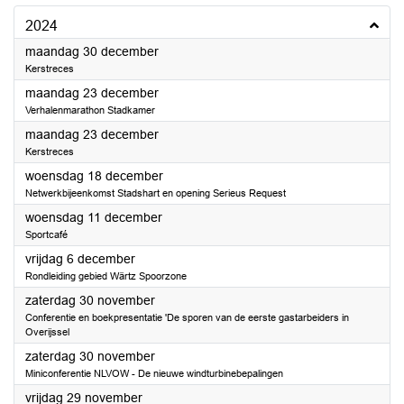
2024
2024
maandag 30 december
Kerstreces
2024
maandag 23 december
Verhalenmarathon Stadkamer
2024
maandag 23 december
Kerstreces
2024
woensdag 18 december
Netwerkbijeenkomst Stadshart en opening Serieus Request
2024
woensdag 11 december
Sportcafé
2024
vrijdag 6 december
Rondleiding gebied Wärtz Spoorzone
2024
zaterdag 30 november
Conferentie en boekpresentatie 'De sporen van de eerste gastarbeiders in
Overijssel
2024
zaterdag 30 november
Miniconferentie NLVOW - De nieuwe windturbinebepalingen
2024
vrijdag 29 november