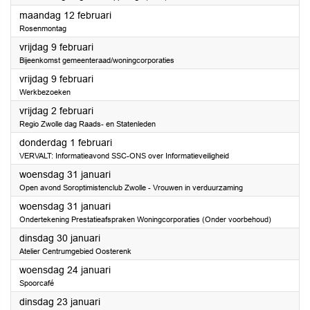
2024
maandag 12 februari
Rosenmontag
2024
vrijdag 9 februari
Bijeenkomst gemeenteraad/woningcorporaties
2024
vrijdag 9 februari
Werkbezoeken
2024
vrijdag 2 februari
Regio Zwolle dag Raads- en Statenleden
2024
donderdag 1 februari
VERVALT: Informatieavond SSC-ONS over Informatieveiligheid
2024
woensdag 31 januari
Open avond Soroptimistenclub Zwolle - Vrouwen in verduurzaming
2024
woensdag 31 januari
Ondertekening Prestatieafspraken Woningcorporaties (Onder voorbehoud)
2024
dinsdag 30 januari
Atelier Centrumgebied Oosterenk
2024
woensdag 24 januari
Spoorcafé
2024
dinsdag 23 januari