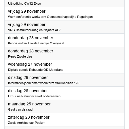
Uitnodiging CW12 Expo
2024
vrijdag 29 november
Werkconferentie werkvorm Gemeenschappelijke Regelingen
2024
vrijdag 29 november
VNG Bestuurdersdag en Najaars ALV
2024
donderdag 28 november
Kennisfestival Lokale Energie Overijssel
2024
donderdag 28 november
Regio Zwolle dag
2024
woensdag 27 november
Digitale sessie Robuuste OD IJsselland
2024
dinsdag 26 november
Informatiebijeenkomst woonvorm Vrouwenlaan 125
2024
dinsdag 26 november
Excursie Natuurinclusief ondernemen
2024
maandag 25 november
Gast van de raad
2024
zaterdag 23 november
Zwols Architectuur Podium