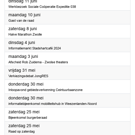
2024
dinsdag 11 juni
Werkbezoek Sociale Coöperatie Expeditie 038
2024
maandag 10 juni
Gast van de raad
2024
zaterdag 8 juni
Halve Marathon Zwolle
2024
dinsdag 4 juni
Informatiemarkt Stadshartcafé 2024
2024
maandag 3 juni
Afscheid Rob Zuidema - Zwolse theaters
2024
vrijdag 31 mei
Verkiezingsdebat JongRES
2024
donderdag 30 mei
Inloopavond gebiedsverkenning Ceintuurbaanzone
2024
donderdag 30 mei
informatiebijeenkomst mobiliteitshub in Weezenlanden-Noord
2024
zaterdag 25 mei
Bijeenkomst burgerberaad
2024
zaterdag 25 mei
Raad op zaterdag