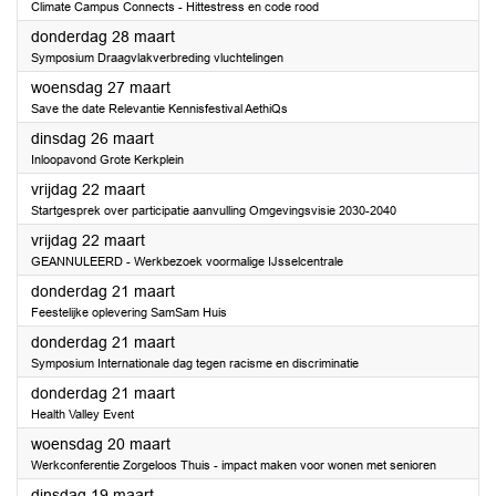
Climate Campus Connects - Hittestress en code rood
2024
donderdag 28 maart
Symposium Draagvlakverbreding vluchtelingen
2024
woensdag 27 maart
Save the date Relevantie Kennisfestival AethiQs
2024
dinsdag 26 maart
Inloopavond Grote Kerkplein
2024
vrijdag 22 maart
Startgesprek over participatie aanvulling Omgevingsvisie 2030-2040
2024
vrijdag 22 maart
GEANNULEERD - Werkbezoek voormalige IJsselcentrale
2024
donderdag 21 maart
Feestelijke oplevering SamSam Huis
2024
donderdag 21 maart
Symposium Internationale dag tegen racisme en discriminatie
2024
donderdag 21 maart
Health Valley Event
2024
woensdag 20 maart
Werkconferentie Zorgeloos Thuis - impact maken voor wonen met senioren
2024
dinsdag 19 maart