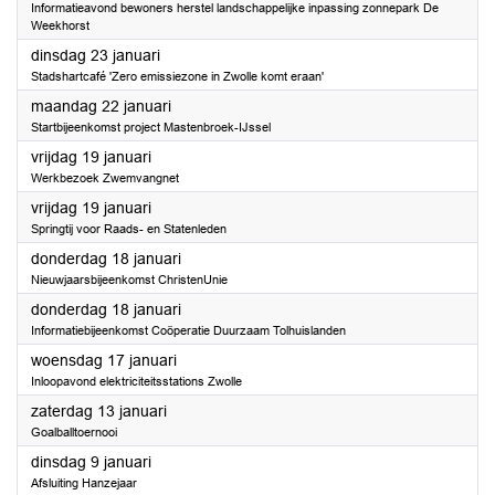
Informatieavond bewoners herstel landschappelijke inpassing zonnepark De
Weekhorst
2024
dinsdag 23 januari
Stadshartcafé 'Zero emissiezone in Zwolle komt eraan'
2024
maandag 22 januari
Startbijeenkomst project Mastenbroek-IJssel
2024
vrijdag 19 januari
Werkbezoek Zwemvangnet
2024
vrijdag 19 januari
Springtij voor Raads- en Statenleden
2024
donderdag 18 januari
Nieuwjaarsbijeenkomst ChristenUnie
2024
donderdag 18 januari
Informatiebijeenkomst Coöperatie Duurzaam Tolhuislanden
2024
woensdag 17 januari
Inloopavond elektriciteitsstations Zwolle
2024
zaterdag 13 januari
Goalballtoernooi
2024
dinsdag 9 januari
Afsluiting Hanzejaar