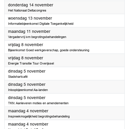
2024
donderdag 14 november
Het Nationaal Deltacongres
2024
woensdag 13 november
Informatiebijeenkomst Digitale Toegankelijkheid
2024
maandag 11 november
Vergadervrij ivm begrotingsbehandelingen
2024
vrijdag 8 november
Bijeenkomst Goed werkgeverschap, goede ondersteuning
2024
vrijdag 8 november
Energie Transitie Tour Overijssel
2024
dinsdag 5 november
Stadshartcafé
2024
dinsdag 5 november
Inloopbijeenkomst Aa-landen
2024
dinsdag 5 november
TKN: Aanleveren moties en amendementen
2024
maandag 4 november
Inspreekmogelijkheid begrotingsbehandeling
2024
maandag 4 november