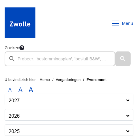
Ga naar de inhoud van deze pagina
Ga naar het zoeken
Ga naar het menu
Menu
Zoeken
U bevindt zich hier:
Home
Vergaderingen
Evenement
A
A
A
2027
2026
2025