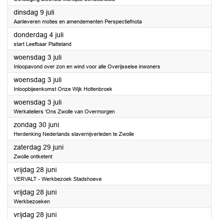
2024
dinsdag 9 juli
Aanleveren moties en amendementen Perspectiefnota
2024
donderdag 4 juli
start Leefbaar Platteland
2024
woensdag 3 juli
Inloopavond over zon en wind voor alle Overijsselse inwoners
2024
woensdag 3 juli
Inloopbijeenkomst Onze Wijk Holtenbroek
2024
woensdag 3 juli
Werkateliers ‘Ons Zwolle van Overmorgen
2024
zondag 30 juni
Herdenking Nederlands slavernijverleden te Zwolle
2024
zaterdag 29 juni
Zwolle ontketent
2024
vrijdag 28 juni
VERVALT - Werkbezoek Stadshoeve
2024
vrijdag 28 juni
Werkbezoeken
2024
vrijdag 28 juni