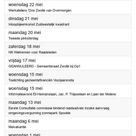
2024
woensdag 22 mei
Werkateliers ‘Ons Zwolle van Overmorgen
2024
dinsdag 21 mei
Inloopbijeenkomst Zuidwestelijk kwadrant
2024
maandag 20 mei
Tweede pinksterdag
2024
zaterdag 18 mei
NK Wielrennen voor Raadsleden
2024
vrijdag 17 mei
GEANNULEERD - Gemeenteraad Zwolle bij Op1
2024
woensdag 15 mei
Toelichting gemeentefinanciën Voorjaarsnota
2024
woensdag 15 mei
Informatieavond Eli Heimanslaan, Jac. P. Thijsselaan en Laan der Molens
2024
maandag 13 mei
Eerste Consultatie commissie bindend raadsadvies inzake aanvraag
omgevingsvergunning zonnepark Spoolde
2024
maandag 6 mei
Meivakantie
2024
woensdag 1 mei