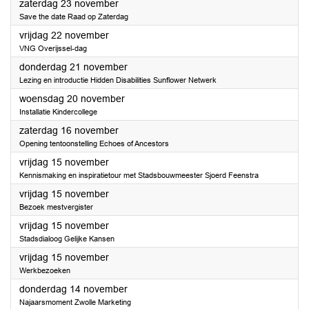
2024
zaterdag 23 november
Save the date Raad op Zaterdag
2024
vrijdag 22 november
VNG Overijssel-dag
2024
donderdag 21 november
Lezing en introductie Hidden Disabilities Sunflower Netwerk
2024
woensdag 20 november
Installatie Kindercollege
2024
zaterdag 16 november
Opening tentoonstelling Echoes of Ancestors
2024
vrijdag 15 november
Kennismaking en inspiratietour met Stadsbouwmeester Sjoerd Feenstra
2024
vrijdag 15 november
Bezoek mestvergister
2024
vrijdag 15 november
Stadsdialoog Gelijke Kansen
2024
vrijdag 15 november
Werkbezoeken
2024
donderdag 14 november
Najaarsmoment Zwolle Marketing