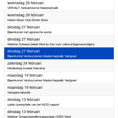
2024
woensdag 28 februari
VERVALT: Netwerkborrel Stadshartcafé
2024
woensdag 28 februari
Hedon Music Club Dinner Show
2024
dinsdag 27 februari
Bijeenkomst met agrarische sector
2024
dinsdag 27 februari
Webinar Ontwerp beleid Wind en Zon voor volksvertegenwoordigers
2024
dinsdag 27 februari
Bijeenkomst Verduurzamen Maatschappelijk Vastgoed
2024
zaterdag 24 februari
Herdenking Invasie Oekraïne
2024
maandag 19 februari
Bijeenkomst Verduurzamen Maatschappelijk Vastgoed
2024
maandag 19 februari
Voorjaarsvakantie
2024
dinsdag 13 februari
(optie) presentatie van het NIOD-rapport
2024
dinsdag 13 februari
Webinar Omgevingseffectrapportage (OER) Wind