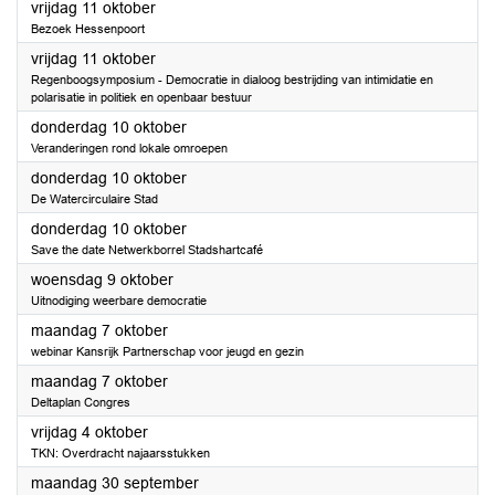
2024
vrijdag 11 oktober
Bezoek Hessenpoort
2024
vrijdag 11 oktober
Regenboogsymposium - Democratie in dialoog bestrijding van intimidatie en
polarisatie in politiek en openbaar bestuur
2024
donderdag 10 oktober
Veranderingen rond lokale omroepen
2024
donderdag 10 oktober
De Watercirculaire Stad
2024
donderdag 10 oktober
Save the date Netwerkborrel Stadshartcafé
2024
woensdag 9 oktober
Uitnodiging weerbare democratie
2024
maandag 7 oktober
webinar Kansrijk Partnerschap voor jeugd en gezin
2024
maandag 7 oktober
Deltaplan Congres
2024
vrijdag 4 oktober
TKN: Overdracht najaarsstukken
2024
maandag 30 september