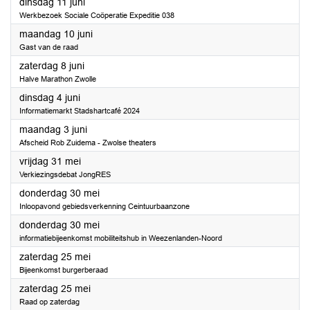
2024
dinsdag 11 juni
Werkbezoek Sociale Coöperatie Expeditie 038
2024
maandag 10 juni
Gast van de raad
2024
zaterdag 8 juni
Halve Marathon Zwolle
2024
dinsdag 4 juni
Informatiemarkt Stadshartcafé 2024
2024
maandag 3 juni
Afscheid Rob Zuidema - Zwolse theaters
2024
vrijdag 31 mei
Verkiezingsdebat JongRES
2024
donderdag 30 mei
Inloopavond gebiedsverkenning Ceintuurbaanzone
2024
donderdag 30 mei
informatiebijeenkomst mobiliteitshub in Weezenlanden-Noord
2024
zaterdag 25 mei
Bijeenkomst burgerberaad
2024
zaterdag 25 mei
Raad op zaterdag