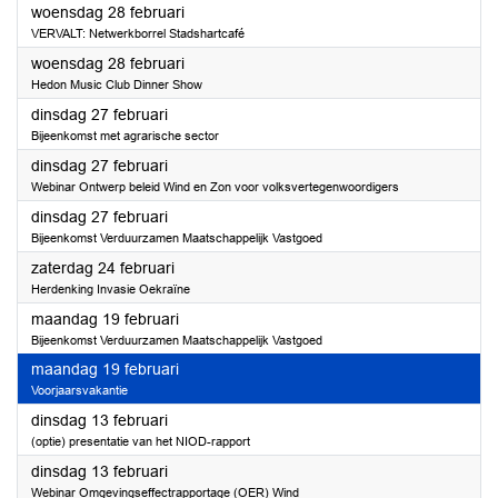
2024
woensdag 28 februari
VERVALT: Netwerkborrel Stadshartcafé
2024
woensdag 28 februari
Hedon Music Club Dinner Show
2024
dinsdag 27 februari
Bijeenkomst met agrarische sector
2024
dinsdag 27 februari
Webinar Ontwerp beleid Wind en Zon voor volksvertegenwoordigers
2024
dinsdag 27 februari
Bijeenkomst Verduurzamen Maatschappelijk Vastgoed
2024
zaterdag 24 februari
Herdenking Invasie Oekraïne
2024
maandag 19 februari
Bijeenkomst Verduurzamen Maatschappelijk Vastgoed
2024
maandag 19 februari
Voorjaarsvakantie
2024
dinsdag 13 februari
(optie) presentatie van het NIOD-rapport
2024
dinsdag 13 februari
Webinar Omgevingseffectrapportage (OER) Wind