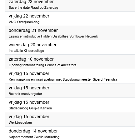
2024
zaterdag 23 november
Save the date Raad op Zaterdag
2024
vrijdag 22 november
VNG Overijssel-dag
2024
donderdag 21 november
Lezing en introductie Hidden Disabilities Sunflower Netwerk
2024
woensdag 20 november
Installatie Kindercollege
2024
zaterdag 16 november
Opening tentoonstelling Echoes of Ancestors
2024
vrijdag 15 november
Kennismaking en inspiratietour met Stadsbouwmeester Sjoerd Feenstra
2024
vrijdag 15 november
Bezoek mestvergister
2024
vrijdag 15 november
Stadsdialoog Gelijke Kansen
2024
vrijdag 15 november
Werkbezoeken
2024
donderdag 14 november
Najaarsmoment Zwolle Marketing