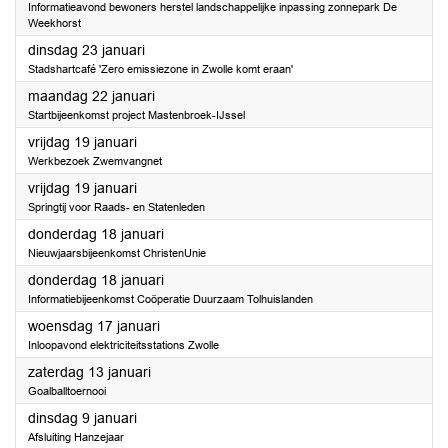
Informatieavond bewoners herstel landschappelijke inpassing zonnepark De
Weekhorst
2024
dinsdag 23 januari
Stadshartcafé 'Zero emissiezone in Zwolle komt eraan'
2024
maandag 22 januari
Startbijeenkomst project Mastenbroek-IJssel
2024
vrijdag 19 januari
Werkbezoek Zwemvangnet
2024
vrijdag 19 januari
Springtij voor Raads- en Statenleden
2024
donderdag 18 januari
Nieuwjaarsbijeenkomst ChristenUnie
2024
donderdag 18 januari
Informatiebijeenkomst Coöperatie Duurzaam Tolhuislanden
2024
woensdag 17 januari
Inloopavond elektriciteitsstations Zwolle
2024
zaterdag 13 januari
Goalballtoernooi
2024
dinsdag 9 januari
Afsluiting Hanzejaar