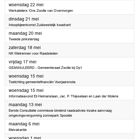
2024
woensdag 22 mei
Werkateliers ‘Ons Zwolle van Overmorgen
2024
dinsdag 21 mei
Inloopbijeenkomst Zuidwestelijk kwadrant
2024
maandag 20 mei
Tweede pinksterdag
2024
zaterdag 18 mei
NK Wielrennen voor Raadsleden
2024
vrijdag 17 mei
GEANNULEERD - Gemeenteraad Zwolle bij Op1
2024
woensdag 15 mei
Toelichting gemeentefinanciën Voorjaarsnota
2024
woensdag 15 mei
Informatieavond Eli Heimanslaan, Jac. P. Thijsselaan en Laan der Molens
2024
maandag 13 mei
Eerste Consultatie commissie bindend raadsadvies inzake aanvraag
omgevingsvergunning zonnepark Spoolde
2024
maandag 6 mei
Meivakantie
2024
woensdag 1 mei