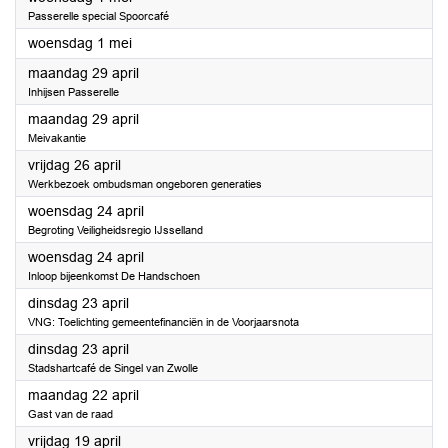
Passerelle special Spoorcafé
2024
woensdag 1 mei
2024
maandag 29 april
Inhijsen Passerelle
2024
maandag 29 april
Meivakantie
2024
vrijdag 26 april
Werkbezoek ombudsman ongeboren generaties
2024
woensdag 24 april
Begroting Veiligheidsregio IJsselland
2024
woensdag 24 april
Inloop bijeenkomst De Handschoen
2024
dinsdag 23 april
VNG: Toelichting gemeentefinanciën in de Voorjaarsnota
2024
dinsdag 23 april
Stadshartcafé de Singel van Zwolle
2024
maandag 22 april
Gast van de raad
2024
vrijdag 19 april