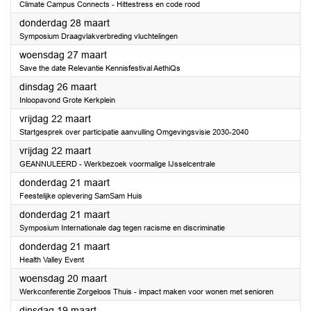
Climate Campus Connects - Hittestress en code rood
2024
donderdag 28 maart
Symposium Draagvlakverbreding vluchtelingen
2024
woensdag 27 maart
Save the date Relevantie Kennisfestival AethiQs
2024
dinsdag 26 maart
Inloopavond Grote Kerkplein
2024
vrijdag 22 maart
Startgesprek over participatie aanvulling Omgevingsvisie 2030-2040
2024
vrijdag 22 maart
GEANNULEERD - Werkbezoek voormalige IJsselcentrale
2024
donderdag 21 maart
Feestelijke oplevering SamSam Huis
2024
donderdag 21 maart
Symposium Internationale dag tegen racisme en discriminatie
2024
donderdag 21 maart
Health Valley Event
2024
woensdag 20 maart
Werkconferentie Zorgeloos Thuis - impact maken voor wonen met senioren
2024
dinsdag 19 maart