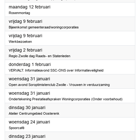
2024
maandag 12 februari
Rosenmontag
2024
vrijdag 9 februari
Bijeenkomst gemeenteraad/woningcorporaties
2024
vrijdag 9 februari
Werkbezoeken
2024
vrijdag 2 februari
Regio Zwolle dag Raads- en Statenleden
2024
donderdag 1 februari
VERVALT: Informatieavond SSC-ONS over Informatieveiligheid
2024
woensdag 31 januari
Open avond Soroptimistenclub Zwolle - Vrouwen in verduurzaming
2024
woensdag 31 januari
Ondertekening Prestatieafspraken Woningcorporaties (Onder voorbehoud)
2024
dinsdag 30 januari
Atelier Centrumgebied Oosterenk
2024
woensdag 24 januari
Spoorcafé
2024
dinsdag 23 januari