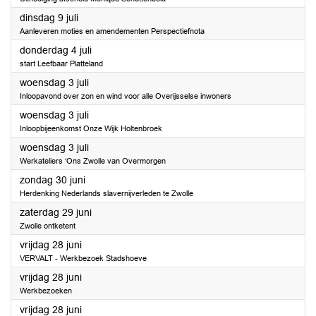
2024
dinsdag 9 juli
Aanleveren moties en amendementen Perspectiefnota
2024
donderdag 4 juli
start Leefbaar Platteland
2024
woensdag 3 juli
Inloopavond over zon en wind voor alle Overijsselse inwoners
2024
woensdag 3 juli
Inloopbijeenkomst Onze Wijk Holtenbroek
2024
woensdag 3 juli
Werkateliers ‘Ons Zwolle van Overmorgen
2024
zondag 30 juni
Herdenking Nederlands slavernijverleden te Zwolle
2024
zaterdag 29 juni
Zwolle ontketent
2024
vrijdag 28 juni
VERVALT - Werkbezoek Stadshoeve
2024
vrijdag 28 juni
Werkbezoeken
2024
vrijdag 28 juni