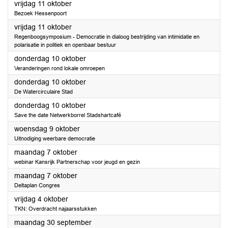
2024
vrijdag 11 oktober
Bezoek Hessenpoort
2024
vrijdag 11 oktober
Regenboogsymposium - Democratie in dialoog bestrijding van intimidatie en
polarisatie in politiek en openbaar bestuur
2024
donderdag 10 oktober
Veranderingen rond lokale omroepen
2024
donderdag 10 oktober
De Watercirculaire Stad
2024
donderdag 10 oktober
Save the date Netwerkborrel Stadshartcafé
2024
woensdag 9 oktober
Uitnodiging weerbare democratie
2024
maandag 7 oktober
webinar Kansrijk Partnerschap voor jeugd en gezin
2024
maandag 7 oktober
Deltaplan Congres
2024
vrijdag 4 oktober
TKN: Overdracht najaarsstukken
2024
maandag 30 september