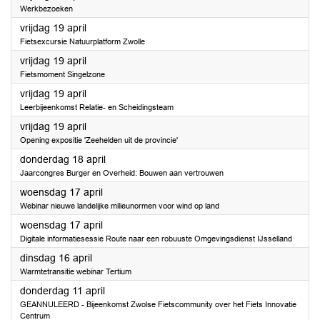
Werkbezoeken
2024
vrijdag 19 april
Fietsexcursie Natuurplatform Zwolle
2024
vrijdag 19 april
Fietsmoment Singelzone
2024
vrijdag 19 april
Leerbijeenkomst Relatie- en Scheidingsteam
2024
vrijdag 19 april
Opening expositie 'Zeehelden uit de provincie'
2024
donderdag 18 april
Jaarcongres Burger en Overheid: Bouwen aan vertrouwen
2024
woensdag 17 april
Webinar nieuwe landelijke milieunormen voor wind op land
2024
woensdag 17 april
Digitale informatiesessie Route naar een robuuste Omgevingsdienst IJsselland
2024
dinsdag 16 april
Warmtetransitie webinar Tertium
2024
donderdag 11 april
GEANNULEERD - Bijeenkomst Zwolse Fietscommunity over het Fiets Innovatie
Centrum