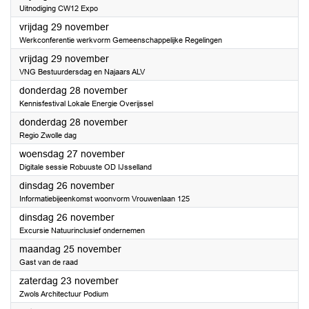
Uitnodiging CW12 Expo
2024
vrijdag 29 november
Werkconferentie werkvorm Gemeenschappelijke Regelingen
2024
vrijdag 29 november
VNG Bestuurdersdag en Najaars ALV
2024
donderdag 28 november
Kennisfestival Lokale Energie Overijssel
2024
donderdag 28 november
Regio Zwolle dag
2024
woensdag 27 november
Digitale sessie Robuuste OD IJsselland
2024
dinsdag 26 november
Informatiebijeenkomst woonvorm Vrouwenlaan 125
2024
dinsdag 26 november
Excursie Natuurinclusief ondernemen
2024
maandag 25 november
Gast van de raad
2024
zaterdag 23 november
Zwols Architectuur Podium