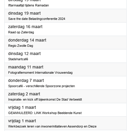
Iftarmaaltijd tijdens Ramadan
2024
dinsdag 19 maart
Save the date Belastingconferentie 2024
2024
zaterdag 16 maart
Raad op Zaterdag
2024
donderdag 14 maart
Regio Zwolle Dag
2024
dinsdag 12 maart
Stadshartcafé
2024
maandag 11 maart
Fotografiemoment Internationale Vrouwendag
2024
donderdag 7 maart
Spoorcafé - verschillende Spoorzone projecten
2024
zaterdag 2 maart
Inspiratie- en kick off bijeenkomst De Stad Verbeeldt
2024
vrijdag 1 maart
GEANNULEERD: LINK Workshop Beeldende Kunst
2024
vrijdag 1 maart
Werkbezoek leren van inwonerinitiatieven Assendorp en Dieze