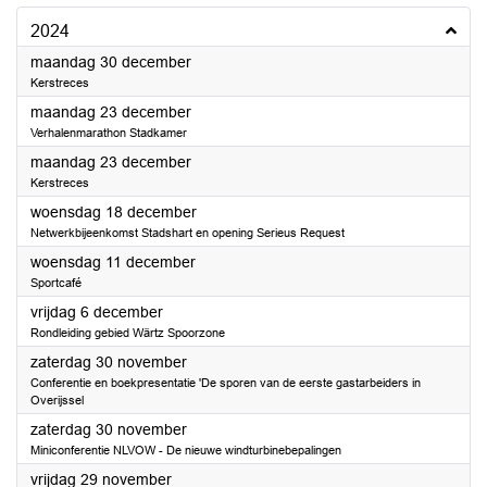
2024
2024
maandag 30 december
Kerstreces
2024
maandag 23 december
Verhalenmarathon Stadkamer
2024
maandag 23 december
Kerstreces
2024
woensdag 18 december
Netwerkbijeenkomst Stadshart en opening Serieus Request
2024
woensdag 11 december
Sportcafé
2024
vrijdag 6 december
Rondleiding gebied Wärtz Spoorzone
2024
zaterdag 30 november
Conferentie en boekpresentatie 'De sporen van de eerste gastarbeiders in
Overijssel
2024
zaterdag 30 november
Miniconferentie NLVOW - De nieuwe windturbinebepalingen
2024
vrijdag 29 november