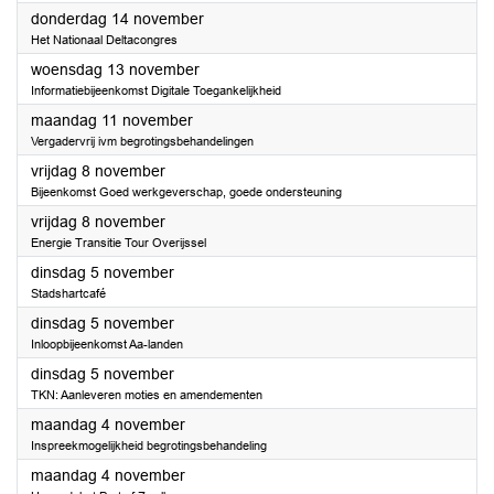
2024
donderdag 14 november
Het Nationaal Deltacongres
2024
woensdag 13 november
Informatiebijeenkomst Digitale Toegankelijkheid
2024
maandag 11 november
Vergadervrij ivm begrotingsbehandelingen
2024
vrijdag 8 november
Bijeenkomst Goed werkgeverschap, goede ondersteuning
2024
vrijdag 8 november
Energie Transitie Tour Overijssel
2024
dinsdag 5 november
Stadshartcafé
2024
dinsdag 5 november
Inloopbijeenkomst Aa-landen
2024
dinsdag 5 november
TKN: Aanleveren moties en amendementen
2024
maandag 4 november
Inspreekmogelijkheid begrotingsbehandeling
2024
maandag 4 november