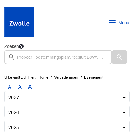
Ga naar de inhoud van deze pagina
Ga naar het zoeken
Ga naar het menu
Menu
Zoeken
U bevindt zich hier:
Home
Vergaderingen
Evenement
A
A
A
2027
2026
2025