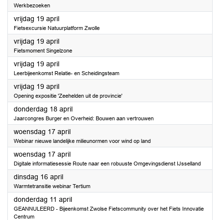
Werkbezoeken
2024
vrijdag 19 april
Fietsexcursie Natuurplatform Zwolle
2024
vrijdag 19 april
Fietsmoment Singelzone
2024
vrijdag 19 april
Leerbijeenkomst Relatie- en Scheidingsteam
2024
vrijdag 19 april
Opening expositie 'Zeehelden uit de provincie'
2024
donderdag 18 april
Jaarcongres Burger en Overheid: Bouwen aan vertrouwen
2024
woensdag 17 april
Webinar nieuwe landelijke milieunormen voor wind op land
2024
woensdag 17 april
Digitale informatiesessie Route naar een robuuste Omgevingsdienst IJsselland
2024
dinsdag 16 april
Warmtetransitie webinar Tertium
2024
donderdag 11 april
GEANNULEERD - Bijeenkomst Zwolse Fietscommunity over het Fiets Innovatie
Centrum