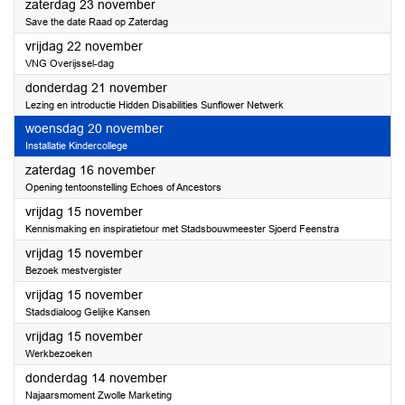
2024
zaterdag 23 november
Save the date Raad op Zaterdag
2024
vrijdag 22 november
VNG Overijssel-dag
2024
donderdag 21 november
Lezing en introductie Hidden Disabilities Sunflower Netwerk
2024
woensdag 20 november
Installatie Kindercollege
2024
zaterdag 16 november
Opening tentoonstelling Echoes of Ancestors
2024
vrijdag 15 november
Kennismaking en inspiratietour met Stadsbouwmeester Sjoerd Feenstra
2024
vrijdag 15 november
Bezoek mestvergister
2024
vrijdag 15 november
Stadsdialoog Gelijke Kansen
2024
vrijdag 15 november
Werkbezoeken
2024
donderdag 14 november
Najaarsmoment Zwolle Marketing