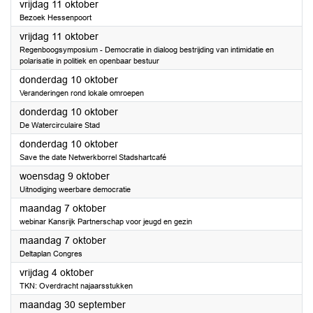
2024
vrijdag 11 oktober
Bezoek Hessenpoort
2024
vrijdag 11 oktober
Regenboogsymposium - Democratie in dialoog bestrijding van intimidatie en
polarisatie in politiek en openbaar bestuur
2024
donderdag 10 oktober
Veranderingen rond lokale omroepen
2024
donderdag 10 oktober
De Watercirculaire Stad
2024
donderdag 10 oktober
Save the date Netwerkborrel Stadshartcafé
2024
woensdag 9 oktober
Uitnodiging weerbare democratie
2024
maandag 7 oktober
webinar Kansrijk Partnerschap voor jeugd en gezin
2024
maandag 7 oktober
Deltaplan Congres
2024
vrijdag 4 oktober
TKN: Overdracht najaarsstukken
2024
maandag 30 september