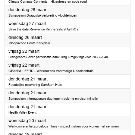
Climate Campus Connects - Hittestress en code rood
2024
donderdag 28 maart
Symposium Draagvlakverbreding vluchtelingen
2024
woensdag 27 maart
Save the date Relevantie Kennisfestival AethiQs
2024
dinsdag 26 maart
Inloopavond Grote Kerkplein
2024
vrijdag 22 maart
Startgesprek over participatie aanvulling Omgevingsvisie 2030-2040
2024
vrijdag 22 maart
GEANNULEERD - Werkbezoek voormalige IJsselcentrale
2024
donderdag 21 maart
Feestelijke oplevering SamSam Huis
2024
donderdag 21 maart
Symposium Internationale dag tegen racisme en discriminatie
2024
donderdag 21 maart
Health Valley Event
2024
woensdag 20 maart
Werkconferentie Zorgeloos Thuis - impact maken voor wonen met senioren
2024
dinsdag 19 maart