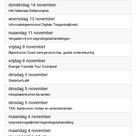
2024
donderdag 14 november
Het Nationaal Deltacongres
2024
woensdag 13 november
Informatiebijeenkomst Digitale Toegankelijkheid
2024
maandag 11 november
Vergadervrij ivm begrotingsbehandelingen
2024
vrijdag 8 november
Bijeenkomst Goed werkgeverschap, goede ondersteuning
2024
vrijdag 8 november
Energie Transitie Tour Overijssel
2024
dinsdag 5 november
Stadshartcafé
2024
dinsdag 5 november
Inloopbijeenkomst Aa-landen
2024
dinsdag 5 november
TKN: Aanleveren moties en amendementen
2024
maandag 4 november
Inspreekmogelijkheid begrotingsbehandeling
2024
maandag 4 november