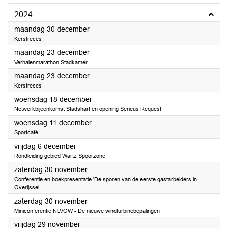
2024
2024
maandag 30 december
Kerstreces
2024
maandag 23 december
Verhalenmarathon Stadkamer
2024
maandag 23 december
Kerstreces
2024
woensdag 18 december
Netwerkbijeenkomst Stadshart en opening Serieus Request
2024
woensdag 11 december
Sportcafé
2024
vrijdag 6 december
Rondleiding gebied Wärtz Spoorzone
2024
zaterdag 30 november
Conferentie en boekpresentatie 'De sporen van de eerste gastarbeiders in
Overijssel
2024
zaterdag 30 november
Miniconferentie NLVOW - De nieuwe windturbinebepalingen
2024
vrijdag 29 november