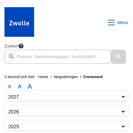
Ga naar de inhoud van deze pagina
Ga naar het zoeken
Ga naar het menu
Menu
Zoeken
U bevindt zich hier:
Home
Vergaderingen
Evenement
A
A
A
2027
2026
2025