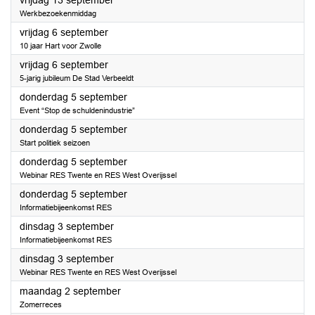
vrijdag 13 september
Werkbezoekenmiddag
2024
vrijdag 6 september
10 jaar Hart voor Zwolle
2024
vrijdag 6 september
5-jarig jubileum De Stad Verbeeldt
2024
donderdag 5 september
Event “Stop de schuldenindustrie”
2024
donderdag 5 september
Start politiek seizoen
2024
donderdag 5 september
Webinar RES Twente en RES West Overijssel
2024
donderdag 5 september
Informatiebijeenkomst RES
2024
dinsdag 3 september
Informatiebijeenkomst RES
2024
dinsdag 3 september
Webinar RES Twente en RES West Overijssel
2024
maandag 2 september
Zomerreces