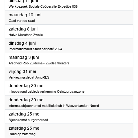
2024
dinsdag 11 juni
Werkbezoek Sociale Coöperatie Expeditie 038
2024
maandag 10 juni
Gast van de raad
2024
zaterdag 8 juni
Halve Marathon Zwolle
2024
dinsdag 4 juni
Informatiemarkt Stadshartcafé 2024
2024
maandag 3 juni
Afscheid Rob Zuidema - Zwolse theaters
2024
vrijdag 31 mei
Verkiezingsdebat JongRES
2024
donderdag 30 mei
Inloopavond gebiedsverkenning Ceintuurbaanzone
2024
donderdag 30 mei
informatiebijeenkomst mobiliteitshub in Weezenlanden-Noord
2024
zaterdag 25 mei
Bijeenkomst burgerberaad
2024
zaterdag 25 mei
Raad op zaterdag