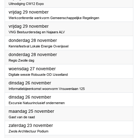
Uitnodiging CW12 Expo
2024
vrijdag 29 november
Werkconferentie werkvorm Gemeenschappelijke Regelingen
2024
vrijdag 29 november
VNG Bestuurdersdag en Najaars ALV
2024
donderdag 28 november
Kennisfestival Lokale Energie Overijssel
2024
donderdag 28 november
Regio Zwolle dag
2024
woensdag 27 november
Digitale sessie Robuuste OD IJsselland
2024
dinsdag 26 november
Informatiebijeenkomst woonvorm Vrouwenlaan 125
2024
dinsdag 26 november
Excursie Natuurinclusief ondernemen
2024
maandag 25 november
Gast van de raad
2024
zaterdag 23 november
Zwols Architectuur Podium