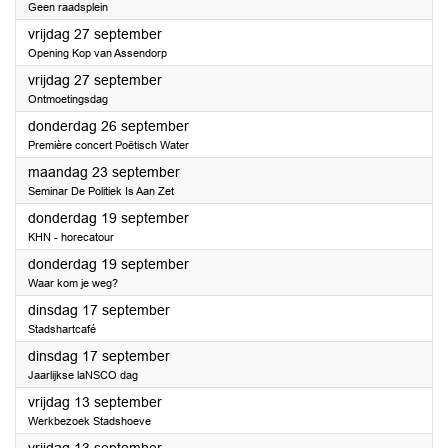
Geen raadsplein
2024
vrijdag 27 september
Opening Kop van Assendorp
2024
vrijdag 27 september
Ontmoetingsdag
2024
donderdag 26 september
Première concert Poëtisch Water
2024
maandag 23 september
Seminar De Politiek Is Aan Zet
2024
donderdag 19 september
KHN - horecatour
2024
donderdag 19 september
Waar kom je weg?
2024
dinsdag 17 september
Stadshartcafé
2024
dinsdag 17 september
Jaarlijkse laNSCO dag
2024
vrijdag 13 september
Werkbezoek Stadshoeve
2024