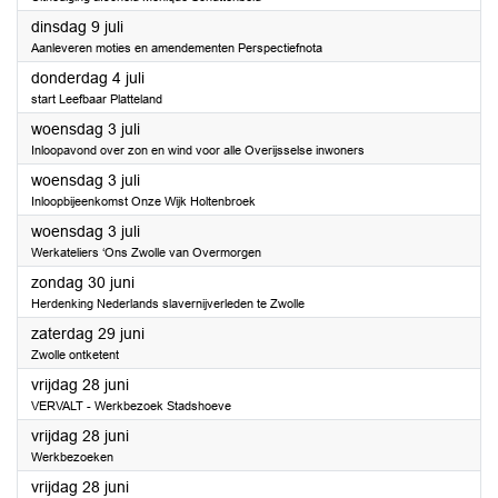
2024
dinsdag 9 juli
Aanleveren moties en amendementen Perspectiefnota
2024
donderdag 4 juli
start Leefbaar Platteland
2024
woensdag 3 juli
Inloopavond over zon en wind voor alle Overijsselse inwoners
2024
woensdag 3 juli
Inloopbijeenkomst Onze Wijk Holtenbroek
2024
woensdag 3 juli
Werkateliers ‘Ons Zwolle van Overmorgen
2024
zondag 30 juni
Herdenking Nederlands slavernijverleden te Zwolle
2024
zaterdag 29 juni
Zwolle ontketent
2024
vrijdag 28 juni
VERVALT - Werkbezoek Stadshoeve
2024
vrijdag 28 juni
Werkbezoeken
2024
vrijdag 28 juni