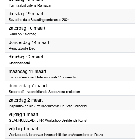
Iftarmaaltijd tijdens Ramadan
2024
dinsdag 19 maart
Save the date Belastingconferentie 2024
2024
zaterdag 16 maart
Raad op Zaterdag
2024
donderdag 14 maart
Regio Zwolle Dag
2024
dinsdag 12 maart
Stadshartcafé
2024
maandag 11 maart
Fotografiemoment Internationale Vrouwendag
2024
donderdag 7 maart
Spoorcafé - verschillende Spoorzone projecten
2024
zaterdag 2 maart
Inspiratie- en kick off bijeenkomst De Stad Verbeeldt
2024
vrijdag 1 maart
GEANNULEERD: LINK Workshop Beeldende Kunst
2024
vrijdag 1 maart
Werkbezoek leren van inwonerinitiatieven Assendorp en Dieze