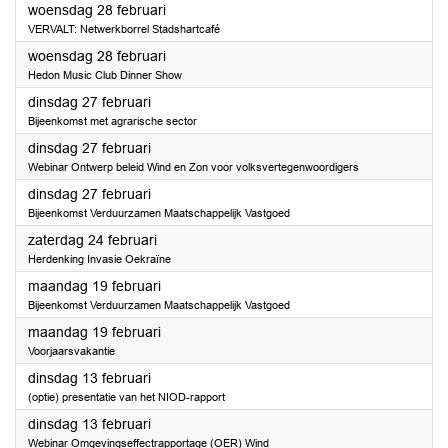
2024
woensdag 28 februari
VERVALT: Netwerkborrel Stadshartcafé
2024
woensdag 28 februari
Hedon Music Club Dinner Show
2024
dinsdag 27 februari
Bijeenkomst met agrarische sector
2024
dinsdag 27 februari
Webinar Ontwerp beleid Wind en Zon voor volksvertegenwoordigers
2024
dinsdag 27 februari
Bijeenkomst Verduurzamen Maatschappelijk Vastgoed
2024
zaterdag 24 februari
Herdenking Invasie Oekraïne
2024
maandag 19 februari
Bijeenkomst Verduurzamen Maatschappelijk Vastgoed
2024
maandag 19 februari
Voorjaarsvakantie
2024
dinsdag 13 februari
(optie) presentatie van het NIOD-rapport
2024
dinsdag 13 februari
Webinar Omgevingseffectrapportage (OER) Wind