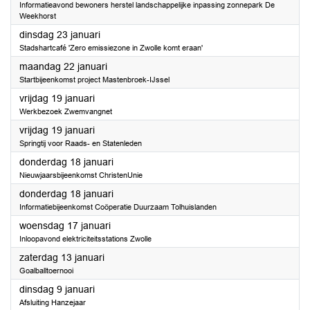
Informatieavond bewoners herstel landschappelijke inpassing zonnepark De
Weekhorst
2024
dinsdag 23 januari
Stadshartcafé 'Zero emissiezone in Zwolle komt eraan'
2024
maandag 22 januari
Startbijeenkomst project Mastenbroek-IJssel
2024
vrijdag 19 januari
Werkbezoek Zwemvangnet
2024
vrijdag 19 januari
Springtij voor Raads- en Statenleden
2024
donderdag 18 januari
Nieuwjaarsbijeenkomst ChristenUnie
2024
donderdag 18 januari
Informatiebijeenkomst Coöperatie Duurzaam Tolhuislanden
2024
woensdag 17 januari
Inloopavond elektriciteitsstations Zwolle
2024
zaterdag 13 januari
Goalballtoernooi
2024
dinsdag 9 januari
Afsluiting Hanzejaar