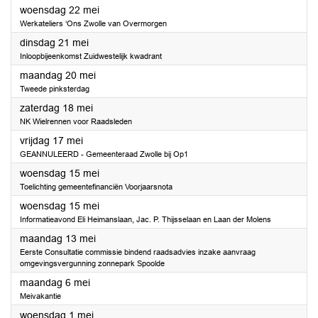
2024
woensdag 22 mei
Werkateliers ‘Ons Zwolle van Overmorgen
2024
dinsdag 21 mei
Inloopbijeenkomst Zuidwestelijk kwadrant
2024
maandag 20 mei
Tweede pinksterdag
2024
zaterdag 18 mei
NK Wielrennen voor Raadsleden
2024
vrijdag 17 mei
GEANNULEERD - Gemeenteraad Zwolle bij Op1
2024
woensdag 15 mei
Toelichting gemeentefinanciën Voorjaarsnota
2024
woensdag 15 mei
Informatieavond Eli Heimanslaan, Jac. P. Thijsselaan en Laan der Molens
2024
maandag 13 mei
Eerste Consultatie commissie bindend raadsadvies inzake aanvraag
omgevingsvergunning zonnepark Spoolde
2024
maandag 6 mei
Meivakantie
2024
woensdag 1 mei