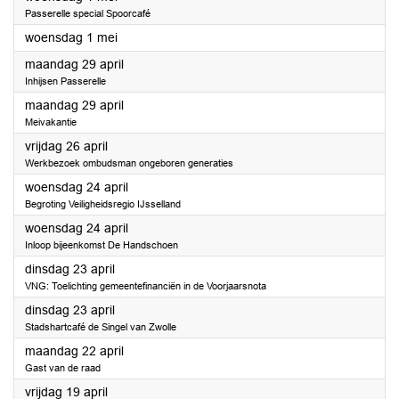
Passerelle special Spoorcafé
2024
woensdag 1 mei
2024
maandag 29 april
Inhijsen Passerelle
2024
maandag 29 april
Meivakantie
2024
vrijdag 26 april
Werkbezoek ombudsman ongeboren generaties
2024
woensdag 24 april
Begroting Veiligheidsregio IJsselland
2024
woensdag 24 april
Inloop bijeenkomst De Handschoen
2024
dinsdag 23 april
VNG: Toelichting gemeentefinanciën in de Voorjaarsnota
2024
dinsdag 23 april
Stadshartcafé de Singel van Zwolle
2024
maandag 22 april
Gast van de raad
2024
vrijdag 19 april