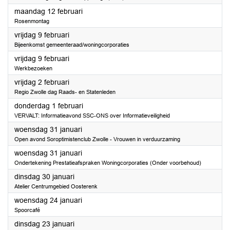
2024
maandag 12 februari
Rosenmontag
2024
vrijdag 9 februari
Bijeenkomst gemeenteraad/woningcorporaties
2024
vrijdag 9 februari
Werkbezoeken
2024
vrijdag 2 februari
Regio Zwolle dag Raads- en Statenleden
2024
donderdag 1 februari
VERVALT: Informatieavond SSC-ONS over Informatieveiligheid
2024
woensdag 31 januari
Open avond Soroptimistenclub Zwolle - Vrouwen in verduurzaming
2024
woensdag 31 januari
Ondertekening Prestatieafspraken Woningcorporaties (Onder voorbehoud)
2024
dinsdag 30 januari
Atelier Centrumgebied Oosterenk
2024
woensdag 24 januari
Spoorcafé
2024
dinsdag 23 januari