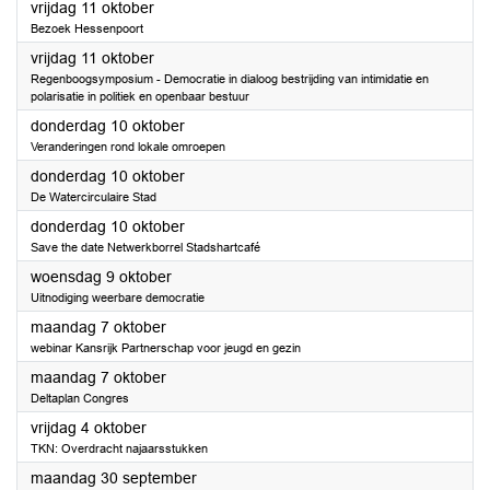
2024
vrijdag 11 oktober
Bezoek Hessenpoort
2024
vrijdag 11 oktober
Regenboogsymposium - Democratie in dialoog bestrijding van intimidatie en
polarisatie in politiek en openbaar bestuur
2024
donderdag 10 oktober
Veranderingen rond lokale omroepen
2024
donderdag 10 oktober
De Watercirculaire Stad
2024
donderdag 10 oktober
Save the date Netwerkborrel Stadshartcafé
2024
woensdag 9 oktober
Uitnodiging weerbare democratie
2024
maandag 7 oktober
webinar Kansrijk Partnerschap voor jeugd en gezin
2024
maandag 7 oktober
Deltaplan Congres
2024
vrijdag 4 oktober
TKN: Overdracht najaarsstukken
2024
maandag 30 september