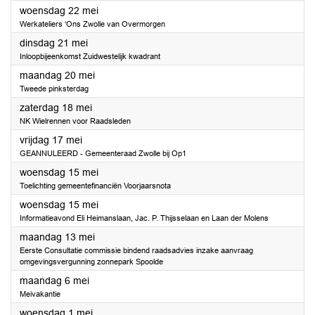
2024
woensdag 22 mei
Werkateliers ‘Ons Zwolle van Overmorgen
2024
dinsdag 21 mei
Inloopbijeenkomst Zuidwestelijk kwadrant
2024
maandag 20 mei
Tweede pinksterdag
2024
zaterdag 18 mei
NK Wielrennen voor Raadsleden
2024
vrijdag 17 mei
GEANNULEERD - Gemeenteraad Zwolle bij Op1
2024
woensdag 15 mei
Toelichting gemeentefinanciën Voorjaarsnota
2024
woensdag 15 mei
Informatieavond Eli Heimanslaan, Jac. P. Thijsselaan en Laan der Molens
2024
maandag 13 mei
Eerste Consultatie commissie bindend raadsadvies inzake aanvraag
omgevingsvergunning zonnepark Spoolde
2024
maandag 6 mei
Meivakantie
2024
woensdag 1 mei