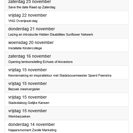
2024
zaterdag 23 november
Save the date Raad op Zaterdag
2024
vrijdag 22 november
VNG Overijssel-dag
2024
donderdag 21 november
Lezing en introductie Hidden Disabilities Sunflower Netwerk
2024
woensdag 20 november
Installatie Kindercollege
2024
zaterdag 16 november
Opening tentoonstelling Echoes of Ancestors
2024
vrijdag 15 november
Kennismaking en inspiratietour met Stadsbouwmeester Sjoerd Feenstra
2024
vrijdag 15 november
Bezoek mestvergister
2024
vrijdag 15 november
Stadsdialoog Gelijke Kansen
2024
vrijdag 15 november
Werkbezoeken
2024
donderdag 14 november
Najaarsmoment Zwolle Marketing