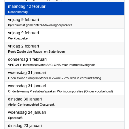
2024
maandag 12 februari
Rosenmontag
2024
vrijdag 9 februari
Bijeenkomst gemeenteraad/woningcorporaties
2024
vrijdag 9 februari
Werkbezoeken
2024
vrijdag 2 februari
Regio Zwolle dag Raads- en Statenleden
2024
donderdag 1 februari
VERVALT: Informatieavond SSC-ONS over Informatieveiligheid
2024
woensdag 31 januari
Open avond Soroptimistenclub Zwolle - Vrouwen in verduurzaming
2024
woensdag 31 januari
Ondertekening Prestatieafspraken Woningcorporaties (Onder voorbehoud)
2024
dinsdag 30 januari
Atelier Centrumgebied Oosterenk
2024
woensdag 24 januari
Spoorcafé
2024
dinsdag 23 januari