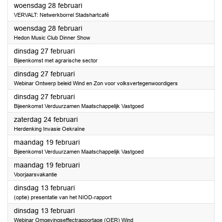
2024
woensdag 28 februari
VERVALT: Netwerkborrel Stadshartcafé
2024
woensdag 28 februari
Hedon Music Club Dinner Show
2024
dinsdag 27 februari
Bijeenkomst met agrarische sector
2024
dinsdag 27 februari
Webinar Ontwerp beleid Wind en Zon voor volksvertegenwoordigers
2024
dinsdag 27 februari
Bijeenkomst Verduurzamen Maatschappelijk Vastgoed
2024
zaterdag 24 februari
Herdenking Invasie Oekraïne
2024
maandag 19 februari
Bijeenkomst Verduurzamen Maatschappelijk Vastgoed
2024
maandag 19 februari
Voorjaarsvakantie
2024
dinsdag 13 februari
(optie) presentatie van het NIOD-rapport
2024
dinsdag 13 februari
Webinar Omgevingseffectrapportage (OER) Wind