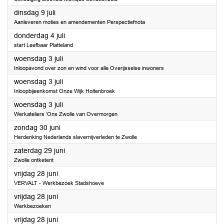
2024
dinsdag 9 juli
Aanleveren moties en amendementen Perspectiefnota
2024
donderdag 4 juli
start Leefbaar Platteland
2024
woensdag 3 juli
Inloopavond over zon en wind voor alle Overijsselse inwoners
2024
woensdag 3 juli
Inloopbijeenkomst Onze Wijk Holtenbroek
2024
woensdag 3 juli
Werkateliers ‘Ons Zwolle van Overmorgen
2024
zondag 30 juni
Herdenking Nederlands slavernijverleden te Zwolle
2024
zaterdag 29 juni
Zwolle ontketent
2024
vrijdag 28 juni
VERVALT - Werkbezoek Stadshoeve
2024
vrijdag 28 juni
Werkbezoeken
2024
vrijdag 28 juni