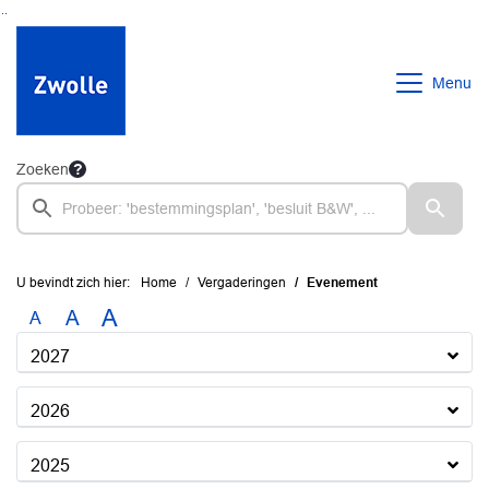
Ga naar de inhoud van deze pagina
Ga naar het zoeken
Ga naar het menu
Menu
Zoeken
U bevindt zich hier:
Home
Vergaderingen
Evenement
A
A
A
2027
2026
2025