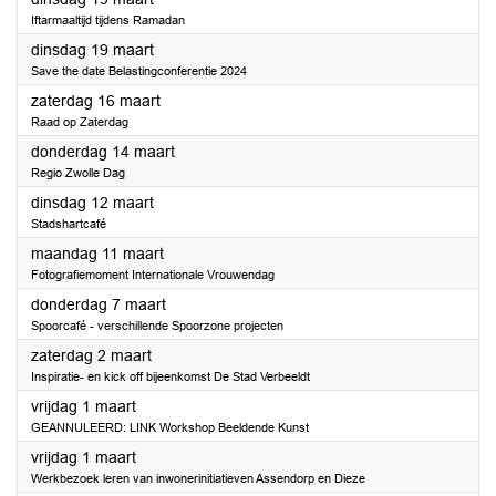
Iftarmaaltijd tijdens Ramadan
2024
dinsdag 19 maart
Save the date Belastingconferentie 2024
2024
zaterdag 16 maart
Raad op Zaterdag
2024
donderdag 14 maart
Regio Zwolle Dag
2024
dinsdag 12 maart
Stadshartcafé
2024
maandag 11 maart
Fotografiemoment Internationale Vrouwendag
2024
donderdag 7 maart
Spoorcafé - verschillende Spoorzone projecten
2024
zaterdag 2 maart
Inspiratie- en kick off bijeenkomst De Stad Verbeeldt
2024
vrijdag 1 maart
GEANNULEERD: LINK Workshop Beeldende Kunst
2024
vrijdag 1 maart
Werkbezoek leren van inwonerinitiatieven Assendorp en Dieze