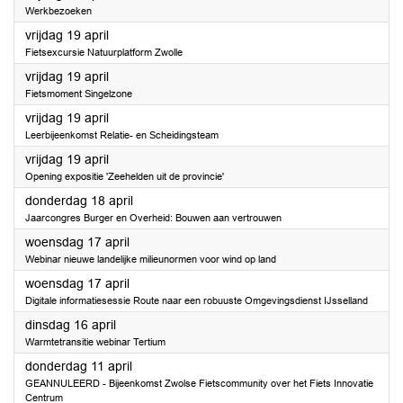
Werkbezoeken
2024
vrijdag 19 april
Fietsexcursie Natuurplatform Zwolle
2024
vrijdag 19 april
Fietsmoment Singelzone
2024
vrijdag 19 april
Leerbijeenkomst Relatie- en Scheidingsteam
2024
vrijdag 19 april
Opening expositie 'Zeehelden uit de provincie'
2024
donderdag 18 april
Jaarcongres Burger en Overheid: Bouwen aan vertrouwen
2024
woensdag 17 april
Webinar nieuwe landelijke milieunormen voor wind op land
2024
woensdag 17 april
Digitale informatiesessie Route naar een robuuste Omgevingsdienst IJsselland
2024
dinsdag 16 april
Warmtetransitie webinar Tertium
2024
donderdag 11 april
GEANNULEERD - Bijeenkomst Zwolse Fietscommunity over het Fiets Innovatie
Centrum