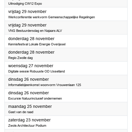
Uitnodiging CW12 Expo
2024
vrijdag 29 november
Werkconferentie werkvorm Gemeenschappelijke Regelingen
2024
vrijdag 29 november
VNG Bestuurdersdag en Najaars ALV
2024
donderdag 28 november
Kennisfestival Lokale Energie Overijssel
2024
donderdag 28 november
Regio Zwolle dag
2024
woensdag 27 november
Digitale sessie Robuuste OD IJsselland
2024
dinsdag 26 november
Informatiebijeenkomst woonvorm Vrouwenlaan 125
2024
dinsdag 26 november
Excursie Natuurinclusief ondernemen
2024
maandag 25 november
Gast van de raad
2024
zaterdag 23 november
Zwols Architectuur Podium