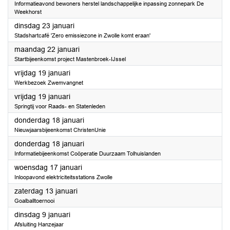
Informatieavond bewoners herstel landschappelijke inpassing zonnepark De
Weekhorst
2024
dinsdag 23 januari
Stadshartcafé 'Zero emissiezone in Zwolle komt eraan'
2024
maandag 22 januari
Startbijeenkomst project Mastenbroek-IJssel
2024
vrijdag 19 januari
Werkbezoek Zwemvangnet
2024
vrijdag 19 januari
Springtij voor Raads- en Statenleden
2024
donderdag 18 januari
Nieuwjaarsbijeenkomst ChristenUnie
2024
donderdag 18 januari
Informatiebijeenkomst Coöperatie Duurzaam Tolhuislanden
2024
woensdag 17 januari
Inloopavond elektriciteitsstations Zwolle
2024
zaterdag 13 januari
Goalballtoernooi
2024
dinsdag 9 januari
Afsluiting Hanzejaar