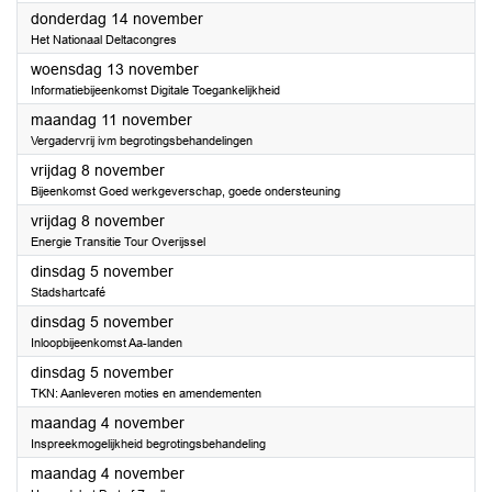
2024
donderdag 14 november
Het Nationaal Deltacongres
2024
woensdag 13 november
Informatiebijeenkomst Digitale Toegankelijkheid
2024
maandag 11 november
Vergadervrij ivm begrotingsbehandelingen
2024
vrijdag 8 november
Bijeenkomst Goed werkgeverschap, goede ondersteuning
2024
vrijdag 8 november
Energie Transitie Tour Overijssel
2024
dinsdag 5 november
Stadshartcafé
2024
dinsdag 5 november
Inloopbijeenkomst Aa-landen
2024
dinsdag 5 november
TKN: Aanleveren moties en amendementen
2024
maandag 4 november
Inspreekmogelijkheid begrotingsbehandeling
2024
maandag 4 november