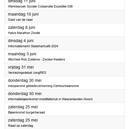
2024
dinsdag 11 juni
Werkbezoek Sociale Coöperatie Expeditie 038
2024
maandag 10 juni
Gast van de raad
2024
zaterdag 8 juni
Halve Marathon Zwolle
2024
dinsdag 4 juni
Informatiemarkt Stadshartcafé 2024
2024
maandag 3 juni
Afscheid Rob Zuidema - Zwolse theaters
2024
vrijdag 31 mei
Verkiezingsdebat JongRES
2024
donderdag 30 mei
Inloopavond gebiedsverkenning Ceintuurbaanzone
2024
donderdag 30 mei
informatiebijeenkomst mobiliteitshub in Weezenlanden-Noord
2024
zaterdag 25 mei
Bijeenkomst burgerberaad
2024
zaterdag 25 mei
Raad op zaterdag