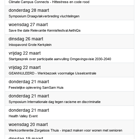
Climate Campus Connects - Hittestress en code rood
2024
donderdag 28 maart
Symposium Draagvlakverbreding vluchtelingen
2024
woensdag 27 maart
Save the date Relevantie Kennisfestival AethiQs
2024
dinsdag 26 maart
Inloopavond Grote Kerkplein
2024
vrijdag 22 maart
Startgesprek over participatie aanvulling Omgevingsvisie 2030-2040
2024
vrijdag 22 maart
GEANNULEERD - Werkbezoek voormalige IJsselcentrale
2024
donderdag 21 maart
Feestelijke oplevering SamSam Huis
2024
donderdag 21 maart
Symposium Internationale dag tegen racisme en discriminatie
2024
donderdag 21 maart
Health Valley Event
2024
woensdag 20 maart
Werkconferentie Zorgeloos Thuis - impact maken voor wonen met senioren
2024
dinsdag 19 maart