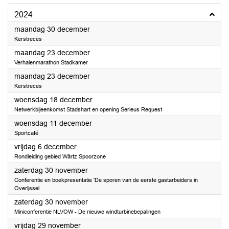
2024
2024
maandag 30 december
Kerstreces
2024
maandag 23 december
Verhalenmarathon Stadkamer
2024
maandag 23 december
Kerstreces
2024
woensdag 18 december
Netwerkbijeenkomst Stadshart en opening Serieus Request
2024
woensdag 11 december
Sportcafé
2024
vrijdag 6 december
Rondleiding gebied Wärtz Spoorzone
2024
zaterdag 30 november
Conferentie en boekpresentatie 'De sporen van de eerste gastarbeiders in
Overijssel
2024
zaterdag 30 november
Miniconferentie NLVOW - De nieuwe windturbinebepalingen
2024
vrijdag 29 november