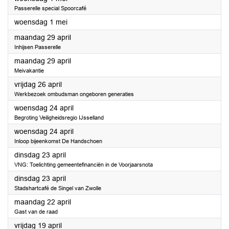
Passerelle special Spoorcafé
2024
woensdag 1 mei
2024
maandag 29 april
Inhijsen Passerelle
2024
maandag 29 april
Meivakantie
2024
vrijdag 26 april
Werkbezoek ombudsman ongeboren generaties
2024
woensdag 24 april
Begroting Veiligheidsregio IJsselland
2024
woensdag 24 april
Inloop bijeenkomst De Handschoen
2024
dinsdag 23 april
VNG: Toelichting gemeentefinanciën in de Voorjaarsnota
2024
dinsdag 23 april
Stadshartcafé de Singel van Zwolle
2024
maandag 22 april
Gast van de raad
2024
vrijdag 19 april