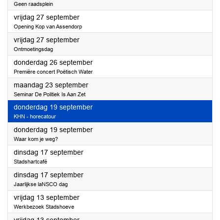
Geen raadsplein
2024
vrijdag 27 september
Opening Kop van Assendorp
2024
vrijdag 27 september
Ontmoetingsdag
2024
donderdag 26 september
Première concert Poëtisch Water
2024
maandag 23 september
Seminar De Politiek Is Aan Zet
2024
donderdag 19 september
KHN - horecatour
2024
donderdag 19 september
Waar kom je weg?
2024
dinsdag 17 september
Stadshartcafé
2024
dinsdag 17 september
Jaarlijkse laNSCO dag
2024
vrijdag 13 september
Werkbezoek Stadshoeve
2024