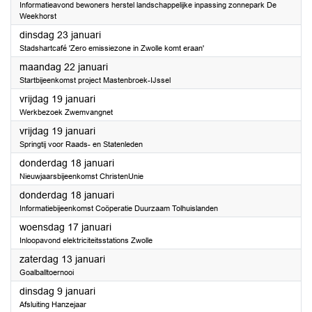
Informatieavond bewoners herstel landschappelijke inpassing zonnepark De
Weekhorst
2024
dinsdag 23 januari
Stadshartcafé 'Zero emissiezone in Zwolle komt eraan'
2024
maandag 22 januari
Startbijeenkomst project Mastenbroek-IJssel
2024
vrijdag 19 januari
Werkbezoek Zwemvangnet
2024
vrijdag 19 januari
Springtij voor Raads- en Statenleden
2024
donderdag 18 januari
Nieuwjaarsbijeenkomst ChristenUnie
2024
donderdag 18 januari
Informatiebijeenkomst Coöperatie Duurzaam Tolhuislanden
2024
woensdag 17 januari
Inloopavond elektriciteitsstations Zwolle
2024
zaterdag 13 januari
Goalballtoernooi
2024
dinsdag 9 januari
Afsluiting Hanzejaar