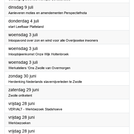
2024
dinsdag 9 juli
Aanleveren moties en amendementen Perspectiefnota
2024
donderdag 4 juli
start Leefbaar Platteland
2024
woensdag 3 juli
Inloopavond over zon en wind voor alle Overijsselse inwoners
2024
woensdag 3 juli
Inloopbijeenkomst Onze Wijk Holtenbroek
2024
woensdag 3 juli
Werkateliers ‘Ons Zwolle van Overmorgen
2024
zondag 30 juni
Herdenking Nederlands slavernijverleden te Zwolle
2024
zaterdag 29 juni
Zwolle ontketent
2024
vrijdag 28 juni
VERVALT - Werkbezoek Stadshoeve
2024
vrijdag 28 juni
Werkbezoeken
2024
vrijdag 28 juni