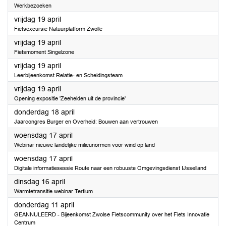
Werkbezoeken
2024
vrijdag 19 april
Fietsexcursie Natuurplatform Zwolle
2024
vrijdag 19 april
Fietsmoment Singelzone
2024
vrijdag 19 april
Leerbijeenkomst Relatie- en Scheidingsteam
2024
vrijdag 19 april
Opening expositie 'Zeehelden uit de provincie'
2024
donderdag 18 april
Jaarcongres Burger en Overheid: Bouwen aan vertrouwen
2024
woensdag 17 april
Webinar nieuwe landelijke milieunormen voor wind op land
2024
woensdag 17 april
Digitale informatiesessie Route naar een robuuste Omgevingsdienst IJsselland
2024
dinsdag 16 april
Warmtetransitie webinar Tertium
2024
donderdag 11 april
GEANNULEERD - Bijeenkomst Zwolse Fietscommunity over het Fiets Innovatie
Centrum