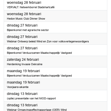
2024
woensdag 28 februari
VERVALT: Netwerkborrel Stadshartcafé
2024
woensdag 28 februari
Hedon Music Club Dinner Show
2024
dinsdag 27 februari
Bijeenkomst met agrarische sector
2024
dinsdag 27 februari
Webinar Ontwerp beleid Wind en Zon voor volksvertegenwoordigers
2024
dinsdag 27 februari
Bijeenkomst Verduurzamen Maatschappelijk Vastgoed
2024
zaterdag 24 februari
Herdenking Invasie Oekraïne
2024
maandag 19 februari
Bijeenkomst Verduurzamen Maatschappelijk Vastgoed
2024
maandag 19 februari
Voorjaarsvakantie
2024
dinsdag 13 februari
(optie) presentatie van het NIOD-rapport
2024
dinsdag 13 februari
Webinar Omgevingseffectrapportage (OER) Wind