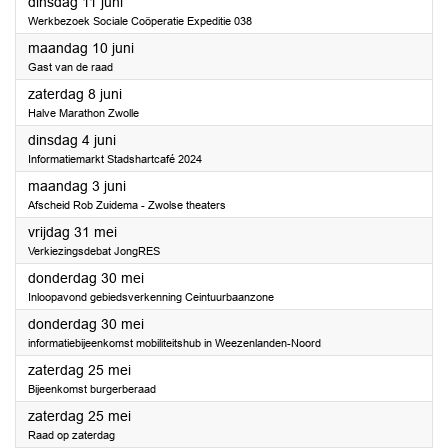
2024
dinsdag 11 juni
Werkbezoek Sociale Coöperatie Expeditie 038
2024
maandag 10 juni
Gast van de raad
2024
zaterdag 8 juni
Halve Marathon Zwolle
2024
dinsdag 4 juni
Informatiemarkt Stadshartcafé 2024
2024
maandag 3 juni
Afscheid Rob Zuidema - Zwolse theaters
2024
vrijdag 31 mei
Verkiezingsdebat JongRES
2024
donderdag 30 mei
Inloopavond gebiedsverkenning Ceintuurbaanzone
2024
donderdag 30 mei
informatiebijeenkomst mobiliteitshub in Weezenlanden-Noord
2024
zaterdag 25 mei
Bijeenkomst burgerberaad
2024
zaterdag 25 mei
Raad op zaterdag