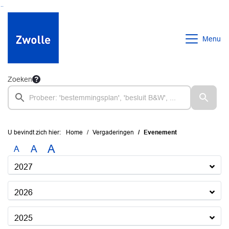
Ga naar de inhoud van deze pagina
Ga naar het zoeken
Ga naar het menu
Menu
Zoeken
U bevindt zich hier:
Home
Vergaderingen
Evenement
A
A
A
2027
2026
2025