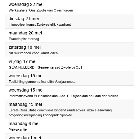
2024
woensdag 22 mei
Werkateliers ‘Ons Zwolle van Overmorgen
2024
dinsdag 21 mei
Inloopbijeenkomst Zuidwestelijk kwadrant
2024
maandag 20 mei
Tweede pinksterdag
2024
zaterdag 18 mei
NK Wielrennen voor Raadsleden
2024
vrijdag 17 mei
GEANNULEERD - Gemeenteraad Zwolle bij Op1
2024
woensdag 15 mei
Toelichting gemeentefinanciën Voorjaarsnota
2024
woensdag 15 mei
Informatieavond Eli Heimanslaan, Jac. P. Thijsselaan en Laan der Molens
2024
maandag 13 mei
Eerste Consultatie commissie bindend raadsadvies inzake aanvraag
omgevingsvergunning zonnepark Spoolde
2024
maandag 6 mei
Meivakantie
2024
woensdag 1 mei