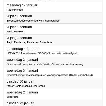
2024
maandag 12 februari
Rosenmontag
2024
vrijdag 9 februari
Bijeenkomst gemeenteraad/woningcorporaties
2024
vrijdag 9 februari
Werkbezoeken
2024
vrijdag 2 februari
Regio Zwolle dag Raads- en Statenleden
2024
donderdag 1 februari
VERVALT: Informatieavond SSC-ONS over Informatieveiligheid
2024
woensdag 31 januari
Open avond Soroptimistenclub Zwolle - Vrouwen in verduurzaming
2024
woensdag 31 januari
Ondertekening Prestatieafspraken Woningcorporaties (Onder voorbehoud)
2024
dinsdag 30 januari
Atelier Centrumgebied Oosterenk
2024
woensdag 24 januari
Spoorcafé
2024
dinsdag 23 januari