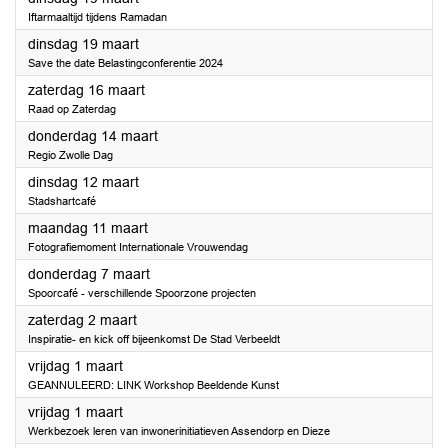
Iftarmaaltijd tijdens Ramadan
2024
dinsdag 19 maart
Save the date Belastingconferentie 2024
2024
zaterdag 16 maart
Raad op Zaterdag
2024
donderdag 14 maart
Regio Zwolle Dag
2024
dinsdag 12 maart
Stadshartcafé
2024
maandag 11 maart
Fotografiemoment Internationale Vrouwendag
2024
donderdag 7 maart
Spoorcafé - verschillende Spoorzone projecten
2024
zaterdag 2 maart
Inspiratie- en kick off bijeenkomst De Stad Verbeeldt
2024
vrijdag 1 maart
GEANNULEERD: LINK Workshop Beeldende Kunst
2024
vrijdag 1 maart
Werkbezoek leren van inwonerinitiatieven Assendorp en Dieze