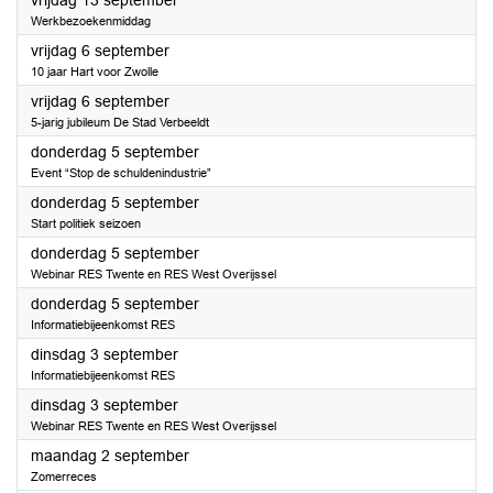
vrijdag 13 september
Werkbezoekenmiddag
2024
vrijdag 6 september
10 jaar Hart voor Zwolle
2024
vrijdag 6 september
5-jarig jubileum De Stad Verbeeldt
2024
donderdag 5 september
Event “Stop de schuldenindustrie”
2024
donderdag 5 september
Start politiek seizoen
2024
donderdag 5 september
Webinar RES Twente en RES West Overijssel
2024
donderdag 5 september
Informatiebijeenkomst RES
2024
dinsdag 3 september
Informatiebijeenkomst RES
2024
dinsdag 3 september
Webinar RES Twente en RES West Overijssel
2024
maandag 2 september
Zomerreces