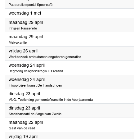
Passerelle special Spoorcafé
2024
woensdag 1 mei
2024
maandag 29 april
Inhijsen Passerelle
2024
maandag 29 april
Meivakantie
2024
vrijdag 26 april
Werkbezoek ombudsman ongeboren generaties
2024
woensdag 24 april
Begroting Veiligheidsregio IJsselland
2024
woensdag 24 april
Inloop bijeenkomst De Handschoen
2024
dinsdag 23 april
VNG: Toelichting gemeentefinanciën in de Voorjaarsnota
2024
dinsdag 23 april
Stadshartcafé de Singel van Zwolle
2024
maandag 22 april
Gast van de raad
2024
vrijdag 19 april