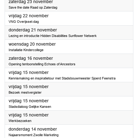
2024
zaterdag 23 november
Save the date Raad op Zaterdag
2024
vrijdag 22 november
VNG Overijssel-dag
2024
donderdag 21 november
Lezing en introductie Hidden Disabilities Sunflower Netwerk
2024
woensdag 20 november
Installatie Kindercollege
2024
zaterdag 16 november
Opening tentoonstelling Echoes of Ancestors
2024
vrijdag 15 november
Kennismaking en inspiratietour met Stadsbouwmeester Sjoerd Feenstra
2024
vrijdag 15 november
Bezoek mestvergister
2024
vrijdag 15 november
Stadsdialoog Gelijke Kansen
2024
vrijdag 15 november
Werkbezoeken
2024
donderdag 14 november
Najaarsmoment Zwolle Marketing