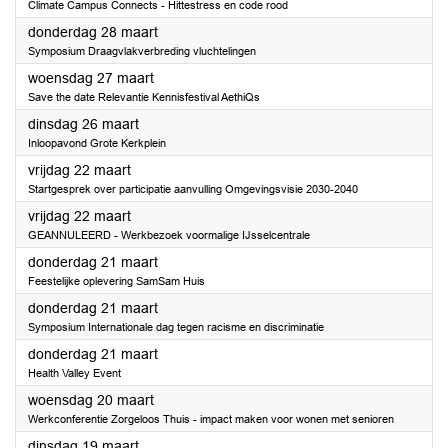
Climate Campus Connects - Hittestress en code rood
2024
donderdag 28 maart
Symposium Draagvlakverbreding vluchtelingen
2024
woensdag 27 maart
Save the date Relevantie Kennisfestival AethiQs
2024
dinsdag 26 maart
Inloopavond Grote Kerkplein
2024
vrijdag 22 maart
Startgesprek over participatie aanvulling Omgevingsvisie 2030-2040
2024
vrijdag 22 maart
GEANNULEERD - Werkbezoek voormalige IJsselcentrale
2024
donderdag 21 maart
Feestelijke oplevering SamSam Huis
2024
donderdag 21 maart
Symposium Internationale dag tegen racisme en discriminatie
2024
donderdag 21 maart
Health Valley Event
2024
woensdag 20 maart
Werkconferentie Zorgeloos Thuis - impact maken voor wonen met senioren
2024
dinsdag 19 maart