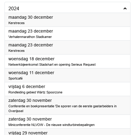
2024
2024
maandag 30 december
Kerstreces
2024
maandag 23 december
Verhalenmarathon Stadkamer
2024
maandag 23 december
Kerstreces
2024
woensdag 18 december
Netwerkbijeenkomst Stadshart en opening Serieus Request
2024
woensdag 11 december
Sportcafé
2024
vrijdag 6 december
Rondleiding gebied Wärtz Spoorzone
2024
zaterdag 30 november
Conferentie en boekpresentatie 'De sporen van de eerste gastarbeiders in
Overijssel
2024
zaterdag 30 november
Miniconferentie NLVOW - De nieuwe windturbinebepalingen
2024
vrijdag 29 november