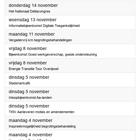
2024
donderdag 14 november
Het Nationaal Deltacongres
2024
woensdag 13 november
Informatiebijeenkomst Digitale Toegankelijkheid
2024
maandag 11 november
Vergadervrij ivm begrotingsbehandelingen
2024
vrijdag 8 november
Bijeenkomst Goed werkgeverschap, goede ondersteuning
2024
vrijdag 8 november
Energie Transitie Tour Overijssel
2024
dinsdag 5 november
Stadshartcafé
2024
dinsdag 5 november
Inloopbijeenkomst Aa-landen
2024
dinsdag 5 november
TKN: Aanleveren moties en amendementen
2024
maandag 4 november
Inspreekmogelijkheid begrotingsbehandeling
2024
maandag 4 november