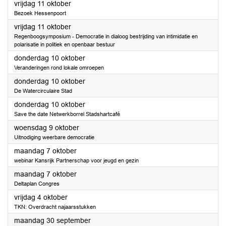
2024
vrijdag 11 oktober
Bezoek Hessenpoort
2024
vrijdag 11 oktober
Regenboogsymposium - Democratie in dialoog bestrijding van intimidatie en
polarisatie in politiek en openbaar bestuur
2024
donderdag 10 oktober
Veranderingen rond lokale omroepen
2024
donderdag 10 oktober
De Watercirculaire Stad
2024
donderdag 10 oktober
Save the date Netwerkborrel Stadshartcafé
2024
woensdag 9 oktober
Uitnodiging weerbare democratie
2024
maandag 7 oktober
webinar Kansrijk Partnerschap voor jeugd en gezin
2024
maandag 7 oktober
Deltaplan Congres
2024
vrijdag 4 oktober
TKN: Overdracht najaarsstukken
2024
maandag 30 september