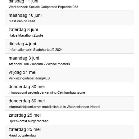
2024
dinsdag 11 juni
Werkbezoek Sociale Coöperatie Expeditie 038
2024
maandag 10 juni
Gast van de raad
2024
zaterdag 8 juni
Halve Marathon Zwolle
2024
dinsdag 4 juni
Informatiemarkt Stadshartcafé 2024
2024
maandag 3 juni
Afscheid Rob Zuidema - Zwolse theaters
2024
vrijdag 31 mei
Verkiezingsdebat JongRES
2024
donderdag 30 mei
Inloopavond gebiedsverkenning Ceintuurbaanzone
2024
donderdag 30 mei
informatiebijeenkomst mobiliteitshub in Weezenlanden-Noord
2024
zaterdag 25 mei
Bijeenkomst burgerberaad
2024
zaterdag 25 mei
Raad op zaterdag