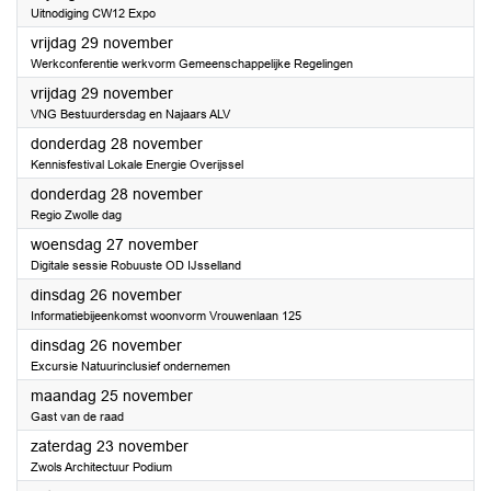
Uitnodiging CW12 Expo
2024
vrijdag 29 november
Werkconferentie werkvorm Gemeenschappelijke Regelingen
2024
vrijdag 29 november
VNG Bestuurdersdag en Najaars ALV
2024
donderdag 28 november
Kennisfestival Lokale Energie Overijssel
2024
donderdag 28 november
Regio Zwolle dag
2024
woensdag 27 november
Digitale sessie Robuuste OD IJsselland
2024
dinsdag 26 november
Informatiebijeenkomst woonvorm Vrouwenlaan 125
2024
dinsdag 26 november
Excursie Natuurinclusief ondernemen
2024
maandag 25 november
Gast van de raad
2024
zaterdag 23 november
Zwols Architectuur Podium