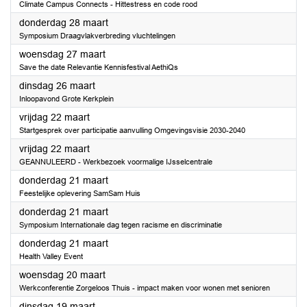
Climate Campus Connects - Hittestress en code rood
2024
donderdag 28 maart
Symposium Draagvlakverbreding vluchtelingen
2024
woensdag 27 maart
Save the date Relevantie Kennisfestival AethiQs
2024
dinsdag 26 maart
Inloopavond Grote Kerkplein
2024
vrijdag 22 maart
Startgesprek over participatie aanvulling Omgevingsvisie 2030-2040
2024
vrijdag 22 maart
GEANNULEERD - Werkbezoek voormalige IJsselcentrale
2024
donderdag 21 maart
Feestelijke oplevering SamSam Huis
2024
donderdag 21 maart
Symposium Internationale dag tegen racisme en discriminatie
2024
donderdag 21 maart
Health Valley Event
2024
woensdag 20 maart
Werkconferentie Zorgeloos Thuis - impact maken voor wonen met senioren
2024
dinsdag 19 maart