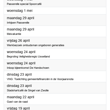
Passerelle special Spoorcafé
2024
woensdag 1 mei
2024
maandag 29 april
Inhijsen Passerelle
2024
maandag 29 april
Meivakantie
2024
vrijdag 26 april
Werkbezoek ombudsman ongeboren generaties
2024
woensdag 24 april
Begroting Veiligheidsregio IJsselland
2024
woensdag 24 april
Inloop bijeenkomst De Handschoen
2024
dinsdag 23 april
VNG: Toelichting gemeentefinanciën in de Voorjaarsnota
2024
dinsdag 23 april
Stadshartcafé de Singel van Zwolle
2024
maandag 22 april
Gast van de raad
2024
vrijdag 19 april