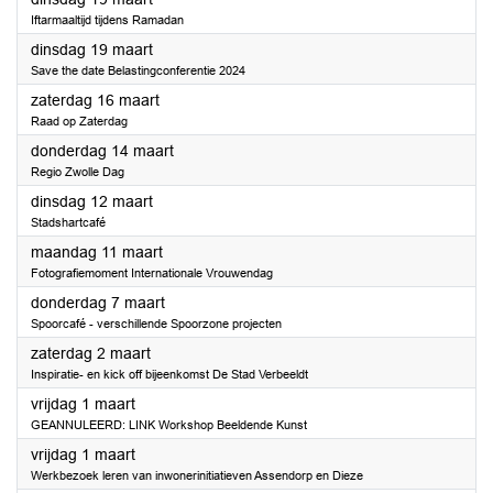
Iftarmaaltijd tijdens Ramadan
2024
dinsdag 19 maart
Save the date Belastingconferentie 2024
2024
zaterdag 16 maart
Raad op Zaterdag
2024
donderdag 14 maart
Regio Zwolle Dag
2024
dinsdag 12 maart
Stadshartcafé
2024
maandag 11 maart
Fotografiemoment Internationale Vrouwendag
2024
donderdag 7 maart
Spoorcafé - verschillende Spoorzone projecten
2024
zaterdag 2 maart
Inspiratie- en kick off bijeenkomst De Stad Verbeeldt
2024
vrijdag 1 maart
GEANNULEERD: LINK Workshop Beeldende Kunst
2024
vrijdag 1 maart
Werkbezoek leren van inwonerinitiatieven Assendorp en Dieze