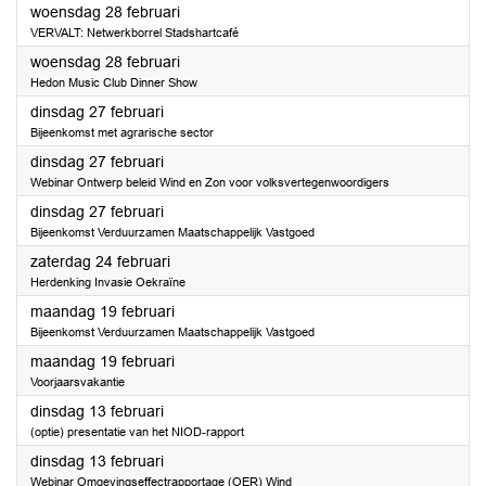
2024
woensdag 28 februari
VERVALT: Netwerkborrel Stadshartcafé
2024
woensdag 28 februari
Hedon Music Club Dinner Show
2024
dinsdag 27 februari
Bijeenkomst met agrarische sector
2024
dinsdag 27 februari
Webinar Ontwerp beleid Wind en Zon voor volksvertegenwoordigers
2024
dinsdag 27 februari
Bijeenkomst Verduurzamen Maatschappelijk Vastgoed
2024
zaterdag 24 februari
Herdenking Invasie Oekraïne
2024
maandag 19 februari
Bijeenkomst Verduurzamen Maatschappelijk Vastgoed
2024
maandag 19 februari
Voorjaarsvakantie
2024
dinsdag 13 februari
(optie) presentatie van het NIOD-rapport
2024
dinsdag 13 februari
Webinar Omgevingseffectrapportage (OER) Wind