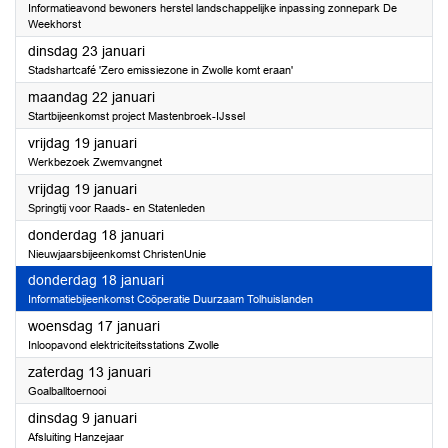
Informatieavond bewoners herstel landschappelijke inpassing zonnepark De
Weekhorst
2024
dinsdag 23 januari
Stadshartcafé 'Zero emissiezone in Zwolle komt eraan'
2024
maandag 22 januari
Startbijeenkomst project Mastenbroek-IJssel
2024
vrijdag 19 januari
Werkbezoek Zwemvangnet
2024
vrijdag 19 januari
Springtij voor Raads- en Statenleden
2024
donderdag 18 januari
Nieuwjaarsbijeenkomst ChristenUnie
2024
donderdag 18 januari
Informatiebijeenkomst Coöperatie Duurzaam Tolhuislanden
2024
woensdag 17 januari
Inloopavond elektriciteitsstations Zwolle
2024
zaterdag 13 januari
Goalballtoernooi
2024
dinsdag 9 januari
Afsluiting Hanzejaar