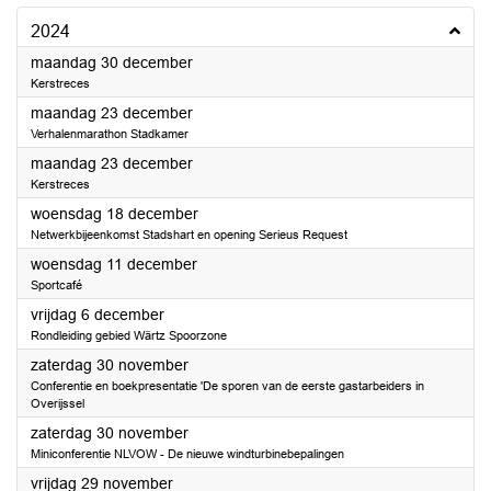
2024
2024
maandag 30 december
Kerstreces
2024
maandag 23 december
Verhalenmarathon Stadkamer
2024
maandag 23 december
Kerstreces
2024
woensdag 18 december
Netwerkbijeenkomst Stadshart en opening Serieus Request
2024
woensdag 11 december
Sportcafé
2024
vrijdag 6 december
Rondleiding gebied Wärtz Spoorzone
2024
zaterdag 30 november
Conferentie en boekpresentatie 'De sporen van de eerste gastarbeiders in
Overijssel
2024
zaterdag 30 november
Miniconferentie NLVOW - De nieuwe windturbinebepalingen
2024
vrijdag 29 november