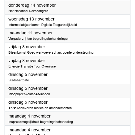
2024
donderdag 14 november
Het Nationaal Deltacongres
2024
woensdag 13 november
Informatiebijeenkomst Digitale Toegankelijkheid
2024
maandag 11 november
Vergadervrij ivm begrotingsbehandelingen
2024
vrijdag 8 november
Bijeenkomst Goed werkgeverschap, goede ondersteuning
2024
vrijdag 8 november
Energie Transitie Tour Overijssel
2024
dinsdag 5 november
Stadshartcafé
2024
dinsdag 5 november
Inloopbijeenkomst Aa-landen
2024
dinsdag 5 november
TKN: Aanleveren moties en amendementen
2024
maandag 4 november
Inspreekmogelijkheid begrotingsbehandeling
2024
maandag 4 november