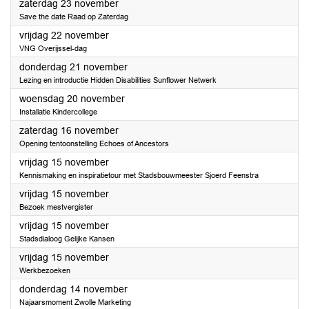
2024
zaterdag 23 november
Save the date Raad op Zaterdag
2024
vrijdag 22 november
VNG Overijssel-dag
2024
donderdag 21 november
Lezing en introductie Hidden Disabilities Sunflower Netwerk
2024
woensdag 20 november
Installatie Kindercollege
2024
zaterdag 16 november
Opening tentoonstelling Echoes of Ancestors
2024
vrijdag 15 november
Kennismaking en inspiratietour met Stadsbouwmeester Sjoerd Feenstra
2024
vrijdag 15 november
Bezoek mestvergister
2024
vrijdag 15 november
Stadsdialoog Gelijke Kansen
2024
vrijdag 15 november
Werkbezoeken
2024
donderdag 14 november
Najaarsmoment Zwolle Marketing