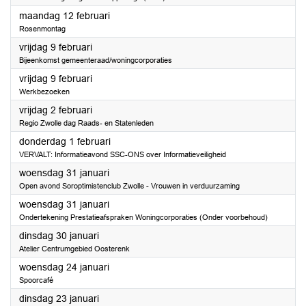
2024
maandag 12 februari
Rosenmontag
2024
vrijdag 9 februari
Bijeenkomst gemeenteraad/woningcorporaties
2024
vrijdag 9 februari
Werkbezoeken
2024
vrijdag 2 februari
Regio Zwolle dag Raads- en Statenleden
2024
donderdag 1 februari
VERVALT: Informatieavond SSC-ONS over Informatieveiligheid
2024
woensdag 31 januari
Open avond Soroptimistenclub Zwolle - Vrouwen in verduurzaming
2024
woensdag 31 januari
Ondertekening Prestatieafspraken Woningcorporaties (Onder voorbehoud)
2024
dinsdag 30 januari
Atelier Centrumgebied Oosterenk
2024
woensdag 24 januari
Spoorcafé
2024
dinsdag 23 januari