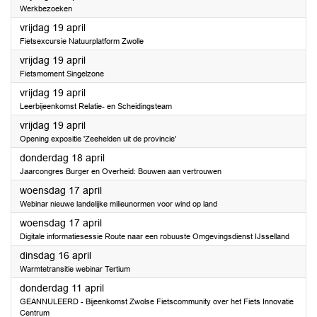
Werkbezoeken
2024
vrijdag 19 april
Fietsexcursie Natuurplatform Zwolle
2024
vrijdag 19 april
Fietsmoment Singelzone
2024
vrijdag 19 april
Leerbijeenkomst Relatie- en Scheidingsteam
2024
vrijdag 19 april
Opening expositie 'Zeehelden uit de provincie'
2024
donderdag 18 april
Jaarcongres Burger en Overheid: Bouwen aan vertrouwen
2024
woensdag 17 april
Webinar nieuwe landelijke milieunormen voor wind op land
2024
woensdag 17 april
Digitale informatiesessie Route naar een robuuste Omgevingsdienst IJsselland
2024
dinsdag 16 april
Warmtetransitie webinar Tertium
2024
donderdag 11 april
GEANNULEERD - Bijeenkomst Zwolse Fietscommunity over het Fiets Innovatie
Centrum