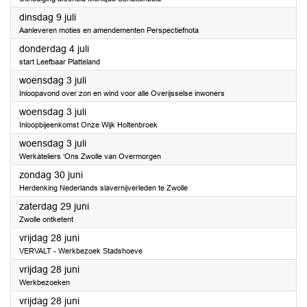
2024
dinsdag 9 juli
Aanleveren moties en amendementen Perspectiefnota
2024
donderdag 4 juli
start Leefbaar Platteland
2024
woensdag 3 juli
Inloopavond over zon en wind voor alle Overijsselse inwoners
2024
woensdag 3 juli
Inloopbijeenkomst Onze Wijk Holtenbroek
2024
woensdag 3 juli
Werkateliers ‘Ons Zwolle van Overmorgen
2024
zondag 30 juni
Herdenking Nederlands slavernijverleden te Zwolle
2024
zaterdag 29 juni
Zwolle ontketent
2024
vrijdag 28 juni
VERVALT - Werkbezoek Stadshoeve
2024
vrijdag 28 juni
Werkbezoeken
2024
vrijdag 28 juni