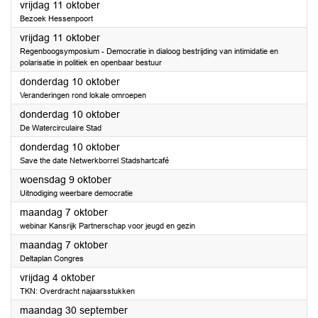
2024
vrijdag 11 oktober
Bezoek Hessenpoort
2024
vrijdag 11 oktober
Regenboogsymposium - Democratie in dialoog bestrijding van intimidatie en
polarisatie in politiek en openbaar bestuur
2024
donderdag 10 oktober
Veranderingen rond lokale omroepen
2024
donderdag 10 oktober
De Watercirculaire Stad
2024
donderdag 10 oktober
Save the date Netwerkborrel Stadshartcafé
2024
woensdag 9 oktober
Uitnodiging weerbare democratie
2024
maandag 7 oktober
webinar Kansrijk Partnerschap voor jeugd en gezin
2024
maandag 7 oktober
Deltaplan Congres
2024
vrijdag 4 oktober
TKN: Overdracht najaarsstukken
2024
maandag 30 september