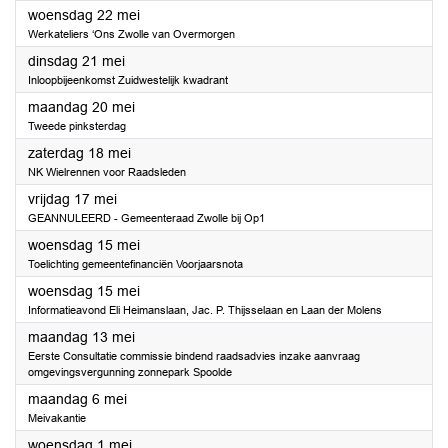
2024
woensdag 22 mei
Werkateliers ‘Ons Zwolle van Overmorgen
2024
dinsdag 21 mei
Inloopbijeenkomst Zuidwestelijk kwadrant
2024
maandag 20 mei
Tweede pinksterdag
2024
zaterdag 18 mei
NK Wielrennen voor Raadsleden
2024
vrijdag 17 mei
GEANNULEERD - Gemeenteraad Zwolle bij Op1
2024
woensdag 15 mei
Toelichting gemeentefinanciën Voorjaarsnota
2024
woensdag 15 mei
Informatieavond Eli Heimanslaan, Jac. P. Thijsselaan en Laan der Molens
2024
maandag 13 mei
Eerste Consultatie commissie bindend raadsadvies inzake aanvraag
omgevingsvergunning zonnepark Spoolde
2024
maandag 6 mei
Meivakantie
2024
woensdag 1 mei