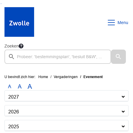
Ga naar de inhoud van deze pagina
Ga naar het zoeken
Ga naar het menu
Menu
Zoeken
U bevindt zich hier:
Home
Vergaderingen
Evenement
A
A
A
2027
2026
2025