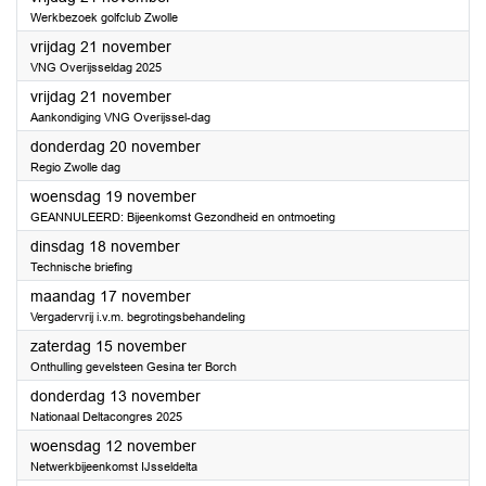
Werkbezoek golfclub Zwolle
2025
vrijdag 21 november
VNG Overijsseldag 2025
2025
vrijdag 21 november
Aankondiging VNG Overijssel-dag
2025
donderdag 20 november
Regio Zwolle dag
2025
woensdag 19 november
GEANNULEERD: Bijeenkomst Gezondheid en ontmoeting
2025
dinsdag 18 november
Technische briefing
2025
maandag 17 november
Vergadervrij i.v.m. begrotingsbehandeling
2025
zaterdag 15 november
Onthulling gevelsteen Gesina ter Borch
2025
donderdag 13 november
Nationaal Deltacongres 2025
2025
woensdag 12 november
Netwerkbijeenkomst IJsseldelta