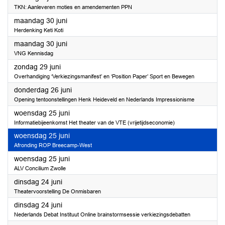
TKN: Aanleveren moties en amendementen PPN
2025
maandag 30 juni
Herdenking Keti Koti
2025
maandag 30 juni
VNG Kennisdag
2025
zondag 29 juni
Overhandiging ‘Verkiezingsmanifest’ en ‘Position Paper’ Sport en Bewegen
2025
donderdag 26 juni
Opening tentoonstellingen Henk Heideveld en Nederlands Impressionisme
2025
woensdag 25 juni
Informatiebijeenkomst Het theater van de VTE (vrijetijdseconomie)
2025
woensdag 25 juni
Afronding ROP Breecamp-West
2025
woensdag 25 juni
ALV Concilium Zwolle
2025
dinsdag 24 juni
Theatervoorstelling De Onmisbaren
2025
dinsdag 24 juni
Nederlands Debat Instituut Online brainstormsessie verkiezingsdebatten