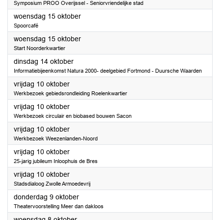
Symposium PROO Overijssel - Seniorvriendelijke stad
2025
woensdag 15 oktober
Spoorcafé
2025
woensdag 15 oktober
Start Noorderkwartier
2025
dinsdag 14 oktober
Informatiebijeenkomst Natura 2000- deelgebied Fortmond - Duursche Waarden
2025
vrijdag 10 oktober
Werkbezoek gebiedsrondleiding Roelenkwartier
2025
vrijdag 10 oktober
Werkbezoek circulair en biobased bouwen Sacon
2025
vrijdag 10 oktober
Werkbezoek Weezenlanden-Noord
2025
vrijdag 10 oktober
25-jarig jubileum Inloophuis de Bres
2025
vrijdag 10 oktober
Stadsdialoog Zwolle Armoedevrij
2025
donderdag 9 oktober
Theatervoorstelling Meer dan dakloos
2025
woensdag 8 oktober