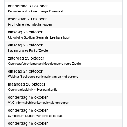
2025
donderdag 30 oktober
Kennisfestival Lokale Energie Overijssel
2025
woensdag 29 oktober
tkn: Indienen technische vragen
2025
dinsdag 28 oktober
Uitnodiging Studium Generale: Leefbare buurt
2025
dinsdag 28 oktober
Havencongres Port of Zwolle
2025
zaterdag 25 oktober
Open dag Vereniging van Modelbouwers regio Zwolle
2025
dinsdag 21 oktober
Webinar 'Spelregels participatie ván en mét burgers'
2025
maandag 20 oktober
Geen raadsplein ivm Herfstvakantie
2025
donderdag 16 oktober
VNG Informatiebijeenkomst lokale omroepen
2025
donderdag 16 oktober
Symposium Ouders van Kind uit de Kast
2025
donderdag 16 oktober