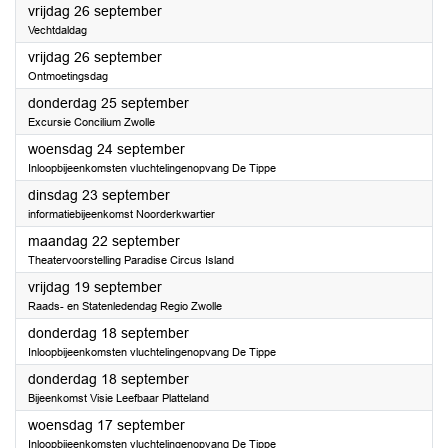
2025
vrijdag 26 september
Vechtdaldag
2025
vrijdag 26 september
Ontmoetingsdag
2025
donderdag 25 september
Excursie Concilium Zwolle
2025
woensdag 24 september
Inloopbijeenkomsten vluchtelingenopvang De Tippe
2025
dinsdag 23 september
informatiebijeenkomst Noorderkwartier
2025
maandag 22 september
Theatervoorstelling Paradise Circus Island
2025
vrijdag 19 september
Raads- en Statenledendag Regio Zwolle
2025
donderdag 18 september
Inloopbijeenkomsten vluchtelingenopvang De Tippe
2025
donderdag 18 september
Bijeenkomst Visie Leefbaar Platteland
2025
woensdag 17 september
Inloopbijeenkomsten vluchtelingenopvang De Tippe