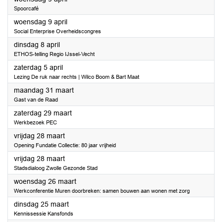
Spoorcafé
2025
woensdag 9 april
Social Enterprise Overheidscongres
2025
dinsdag 8 april
ETHOS-telling Regio IJssel-Vecht
2025
zaterdag 5 april
Lezing De ruk naar rechts | Wilco Boom & Bart Maat
2025
maandag 31 maart
Gast van de Raad
2025
zaterdag 29 maart
Werkbezoek PEC
2025
vrijdag 28 maart
Opening Fundatie Collectie: 80 jaar vrijheid
2025
vrijdag 28 maart
Stadsdialoog Zwolle Gezonde Stad
2025
woensdag 26 maart
Werkconferentie Muren doorbreken: samen bouwen aan wonen met zorg
2025
dinsdag 25 maart
Kennissessie Kansfonds