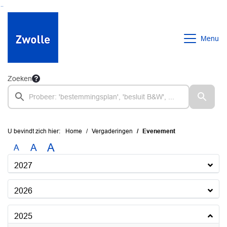
Ga naar de inhoud van deze pagina
Ga naar het zoeken
Ga naar het menu
Menu
Zoeken
U bevindt zich hier:
Home
Vergaderingen
Evenement
A
A
A
2027
2026
2025