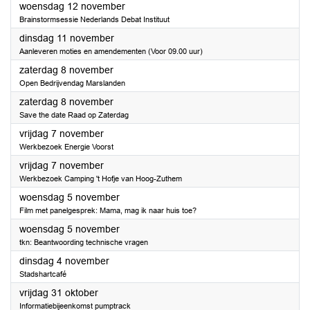
2025
woensdag 12 november
Brainstormsessie Nederlands Debat Instituut
2025
dinsdag 11 november
Aanleveren moties en amendementen (Voor 09.00 uur)
2025
zaterdag 8 november
Open Bedrijvendag Marslanden
2025
zaterdag 8 november
Save the date Raad op Zaterdag
2025
vrijdag 7 november
Werkbezoek Energie Voorst
2025
vrijdag 7 november
Werkbezoek Camping 't Hofje van Hoog-Zuthem
2025
woensdag 5 november
Film met panelgesprek: Mama, mag ik naar huis toe?
2025
woensdag 5 november
tkn: Beantwoording technische vragen
2025
dinsdag 4 november
Stadshartcafé
2025
vrijdag 31 oktober
Informatiebijeenkomst pumptrack