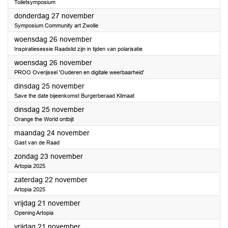
Toiletsymposium
2025
donderdag 27 november
Symposium Community art Zwolle
2025
woensdag 26 november
Inspiratiesessie Raadslid zijn in tijden van polarisatie
2025
woensdag 26 november
PROO Overijssel 'Ouderen en digitale weerbaarheid'
2025
dinsdag 25 november
Save the date bijeenkomst Burgerberaad Klimaat
2025
dinsdag 25 november
Orange the World ontbijt
2025
maandag 24 november
Gast van de Raad
2025
zondag 23 november
Artopia 2025
2025
zaterdag 22 november
Artopia 2025
2025
vrijdag 21 november
Opening Artopia
2025
vrijdag 21 november