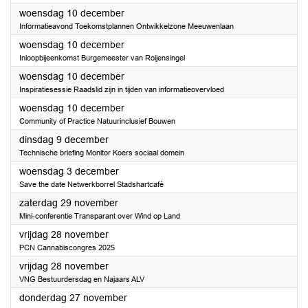
2025
woensdag 10 december
Informatieavond Toekomstplannen Ontwikkelzone Meeuwenlaan
2025
woensdag 10 december
Inloopbijeenkomst Burgemeester van Roijensingel
2025
woensdag 10 december
Inspiratiesessie Raadslid zijn in tijden van informatieovervloed
2025
woensdag 10 december
Community of Practice Natuurinclusief Bouwen
2025
dinsdag 9 december
Technische briefing Monitor Koers sociaal domein
2025
woensdag 3 december
Save the date Netwerkborrel Stadshartcafé
2025
zaterdag 29 november
Mini-conferentie Transparant over Wind op Land
2025
vrijdag 28 november
PCN Cannabiscongres 2025
2025
vrijdag 28 november
VNG Bestuurdersdag en Najaars ALV
2025
donderdag 27 november