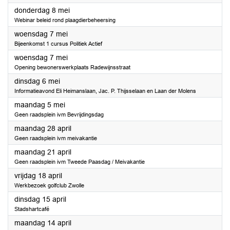
2025
donderdag 8 mei
Webinar beleid rond plaagdierbeheersing
2025
woensdag 7 mei
Bijeenkomst 1 cursus Politiek Actief
2025
woensdag 7 mei
Opening bewonerswerkplaats Radewijnsstraat
2025
dinsdag 6 mei
Informatieavond Eli Heimanslaan, Jac. P. Thijsselaan en Laan der Molens
2025
maandag 5 mei
Geen raadsplein ivm Bevrijdingsdag
2025
maandag 28 april
Geen raadsplein ivm meivakantie
2025
maandag 21 april
Geen raadsplein ivm Tweede Paasdag / Meivakantie
2025
vrijdag 18 april
Werkbezoek golfclub Zwolle
2025
dinsdag 15 april
Stadshartcafé
2025
maandag 14 april