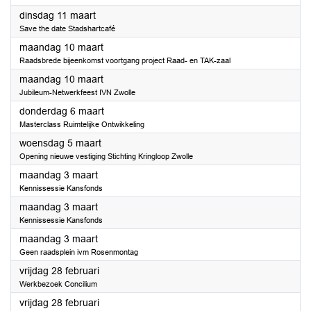
2025
dinsdag 11 maart
Save the date Stadshartcafé
2025
maandag 10 maart
Raadsbrede bijeenkomst voortgang project Raad- en TAK-zaal
2025
maandag 10 maart
Jubileum-Netwerkfeest IVN Zwolle
2025
donderdag 6 maart
Masterclass Ruimtelijke Ontwikkeling
2025
woensdag 5 maart
Opening nieuwe vestiging Stichting Kringloop Zwolle
2025
maandag 3 maart
Kennissessie Kansfonds
2025
maandag 3 maart
Kennissessie Kansfonds
2025
maandag 3 maart
Geen raadsplein ivm Rosenmontag
2025
vrijdag 28 februari
Werkbezoek Concilium
2025
vrijdag 28 februari