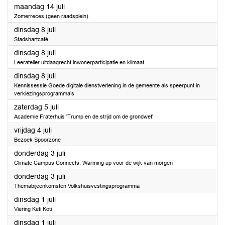
2025
maandag 14 juli
Zomerreces (geen raadsplein)
2025
dinsdag 8 juli
Stadshartcafé
2025
dinsdag 8 juli
Leeratelier uitdaagrecht inwonerparticipatie en klimaat
2025
dinsdag 8 juli
Kennissessie Goede digitale dienstverlening in de gemeente als speerpunt in
verkiezingsprogramma’s
2025
zaterdag 5 juli
Academie Fraterhuis 'Trump en de strijd om de grondwet'
2025
vrijdag 4 juli
Bezoek Spoorzone
2025
donderdag 3 juli
Climate Campus Connects: Warming up voor de wijk van morgen
2025
donderdag 3 juli
Themabijeenkomsten Volkshuisvestingsprogramma
2025
dinsdag 1 juli
Viering Keti Koti
2025
dinsdag 1 juli