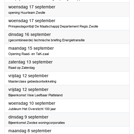
2025
woensdag 17 september
opening Huurteam Zwolle
2025
woensdag 17 september
Prinsjesdagontbijt De Maatschappij Departement Regio Zwolle
2025
dinsdag 16 september
(gecombineerde) technische briefing Energietransitie
2025
maandag 15 september
Opening Raad- en TaK-zaal
2025
zaterdag 13 september
Raad op Zaterdag
2025
vrijdag 12 september
Masterclass gebiedsontwikkeling
2025
vrijdag 12 september
Bijeenkomst Visie Leefbaar Platteland
2025
woensdag 10 september
Jubileum Het Oversticht 100 jaar
2025
dinsdag 9 september
Bijeenkomst Zwolse woningcorporaties
2025
maandag 8 september