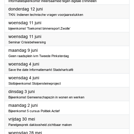
Informatiebijeenkomst Weerbaarheid tegen digitale criminelen
2025
donderdag 12 juni
TKN: Indienen technische vragen voorjaarsstukken
2025
woensdag 11 juni
bijeenkomst ‘Toekomst binnensport Zwolle’
2025
woensdag 11 juni
Seminar Crisisbeheersing
2025
maandag 9 juni
Geen raadsplein ivm Tweede Pinksterdag
2025
woensdag 4 juni
Save the date Informatiemarkt Stadshartcafé
2025
woensdag 4 juni
Slotbijeenkomst Stolpersteineproject
2025
dinsdag 3 juni
Bijeenkomst Gemeenschapszin in wonen en werken
2025
maandag 2 juni
Bijeenkomst 5 cursus Politiek Actief
2025
vrijdag 30 mei
Panelgesprek dakloosheid zichtbaar maken
2025
woensdag 28 mei