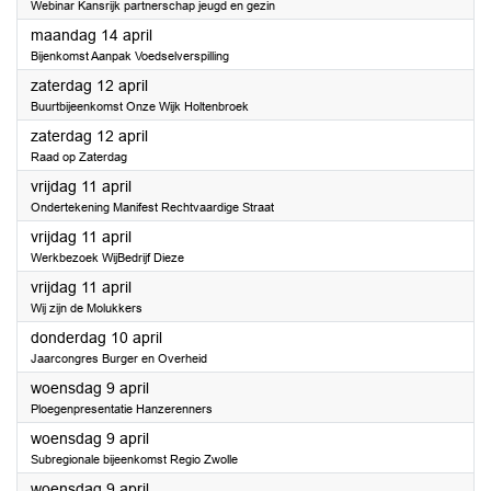
Webinar Kansrijk partnerschap jeugd en gezin
2025
maandag 14 april
Bijenkomst Aanpak Voedselverspilling
2025
zaterdag 12 april
Buurtbijeenkomst Onze Wijk Holtenbroek
2025
zaterdag 12 april
Raad op Zaterdag
2025
vrijdag 11 april
Ondertekening Manifest Rechtvaardige Straat
2025
vrijdag 11 april
Werkbezoek WijBedrijf Dieze
2025
vrijdag 11 april
Wij zijn de Molukkers
2025
donderdag 10 april
Jaarcongres Burger en Overheid
2025
woensdag 9 april
Ploegenpresentatie Hanzerenners
2025
woensdag 9 april
Subregionale bijeenkomst Regio Zwolle
2025
woensdag 9 april