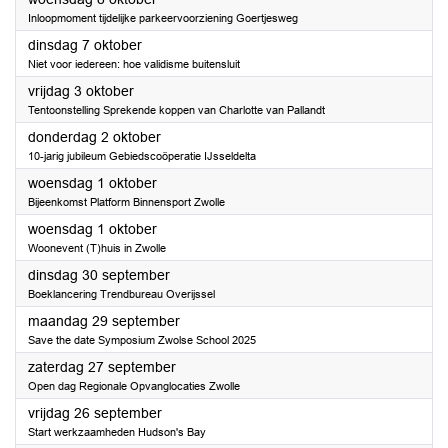
Inloopmoment tijdelijke parkeervoorziening Goertjesweg
2025
dinsdag 7 oktober
Niet voor iedereen: hoe validisme buitensluit
2025
vrijdag 3 oktober
Tentoonstelling Sprekende koppen van Charlotte van Pallandt
2025
donderdag 2 oktober
10-jarig jubileum Gebiedscoöperatie IJsseldelta
2025
woensdag 1 oktober
Bijeenkomst Platform Binnensport Zwolle
2025
woensdag 1 oktober
Woonevent (T)huis in Zwolle
2025
dinsdag 30 september
Boeklancering Trendbureau Overijssel
2025
maandag 29 september
Save the date Symposium Zwolse School 2025
2025
zaterdag 27 september
Open dag Regionale Opvanglocaties Zwolle
2025
vrijdag 26 september
Start werkzaamheden Hudson's Bay