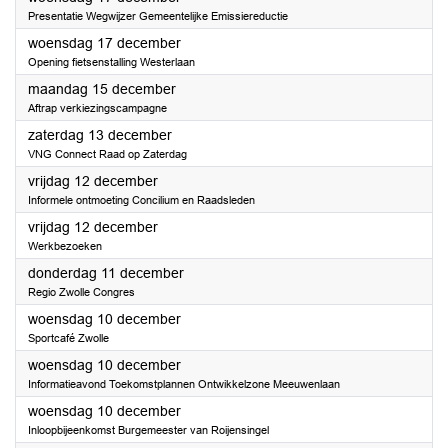
Presentatie Wegwijzer Gemeentelijke Emissiereductie
2025
woensdag 17 december
Opening fietsenstalling Westerlaan
2025
maandag 15 december
Aftrap verkiezingscampagne
2025
zaterdag 13 december
VNG Connect Raad op Zaterdag
2025
vrijdag 12 december
Informele ontmoeting Concilium en Raadsleden
2025
vrijdag 12 december
Werkbezoeken
2025
donderdag 11 december
Regio Zwolle Congres
2025
woensdag 10 december
Sportcafé Zwolle
2025
woensdag 10 december
Informatieavond Toekomstplannen Ontwikkelzone Meeuwenlaan
2025
woensdag 10 december
Inloopbijeenkomst Burgemeester van Roijensingel