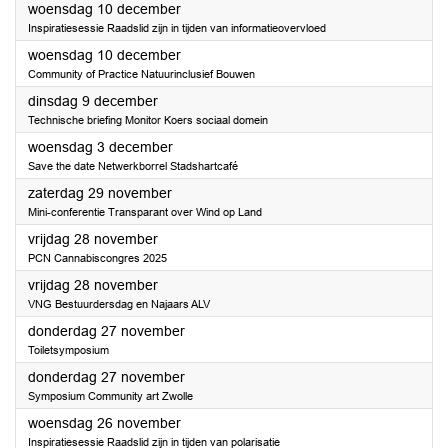
2025
woensdag 10 december
Inspiratiesessie Raadslid zijn in tijden van informatieovervloed
2025
woensdag 10 december
Community of Practice Natuurinclusief Bouwen
2025
dinsdag 9 december
Technische briefing Monitor Koers sociaal domein
2025
woensdag 3 december
Save the date Netwerkborrel Stadshartcafé
2025
zaterdag 29 november
Mini-conferentie Transparant over Wind op Land
2025
vrijdag 28 november
PCN Cannabiscongres 2025
2025
vrijdag 28 november
VNG Bestuurdersdag en Najaars ALV
2025
donderdag 27 november
Toiletsymposium
2025
donderdag 27 november
Symposium Community art Zwolle
2025
woensdag 26 november
Inspiratiesessie Raadslid zijn in tijden van polarisatie