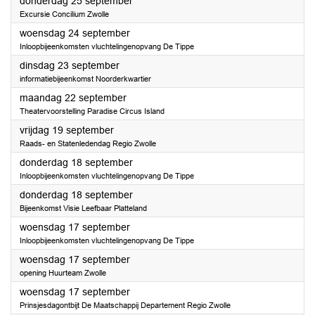
2025
donderdag 25 september
Excursie Concilium Zwolle
2025
woensdag 24 september
Inloopbijeenkomsten vluchtelingenopvang De Tippe
2025
dinsdag 23 september
informatiebijeenkomst Noorderkwartier
2025
maandag 22 september
Theatervoorstelling Paradise Circus Island
2025
vrijdag 19 september
Raads- en Statenledendag Regio Zwolle
2025
donderdag 18 september
Inloopbijeenkomsten vluchtelingenopvang De Tippe
2025
donderdag 18 september
Bijeenkomst Visie Leefbaar Platteland
2025
woensdag 17 september
Inloopbijeenkomsten vluchtelingenopvang De Tippe
2025
woensdag 17 september
opening Huurteam Zwolle
2025
woensdag 17 september
Prinsjesdagontbijt De Maatschappij Departement Regio Zwolle