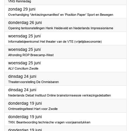
VNG Kennisdag
2025
zondag 29 juni
Overhandiging ‘Verkiezingsmanifest’ en ‘Position Paper’ Sport en Bewegen
2025
donderdag 26 juni
Opening tentoonstellingen Henk Heideveld en Nederlands Impressionisme
2025
woensdag 25 juni
Informatiebijeenkomst Het theater van de VTE (vrijetijdseconomie)
2025
woensdag 25 juni
Afronding ROP Breecamp-West
2025
woensdag 25 juni
ALV Concilium Zwolle
2025
dinsdag 24 juni
Theatervoorstelling De Onmisbaren
2025
dinsdag 24 juni
Nederlands Debat Instituut Online brainstormsessie verkiezingsdebatten
2025
donderdag 19 juni
Ontmoetingsfeest Hart voor Zwolle
2025
donderdag 19 juni
TKN: Beantwoording technische vragen voorjaarsstukken
2025
donderdag 19 juni