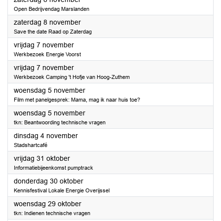
Open Bedrijvendag Marslanden
2025
zaterdag 8 november
Save the date Raad op Zaterdag
2025
vrijdag 7 november
Werkbezoek Energie Voorst
2025
vrijdag 7 november
Werkbezoek Camping 't Hofje van Hoog-Zuthem
2025
woensdag 5 november
Film met panelgesprek: Mama, mag ik naar huis toe?
2025
woensdag 5 november
tkn: Beantwoording technische vragen
2025
dinsdag 4 november
Stadshartcafé
2025
vrijdag 31 oktober
Informatiebijeenkomst pumptrack
2025
donderdag 30 oktober
Kennisfestival Lokale Energie Overijssel
2025
woensdag 29 oktober
tkn: Indienen technische vragen