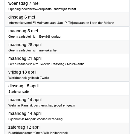
2025
woensdag 7 mei
Opening bewonerswerkplaats Radewijnsstraat
2025
dinsdag 6 mei
Informatieavond Eli Heimanslaan, Jac. P. Thijsselaan en Laan der Molens
2025
maandag 5 mei
Geen raadsplein ivm Bevrijdingsdag
2025
maandag 28 april
Geen raadsplein ivm meivakantie
2025
maandag 21 april
Geen raadsplein ivm Tweede Paasdag / Meivakantie
2025
vrijdag 18 april
Werkbezoek golfclub Zwolle
2025
dinsdag 15 april
Stadshartcafé
2025
maandag 14 april
Webinar Kansrijk partnerschap jeugd en gezin
2025
maandag 14 april
Bijenkomst Aanpak Voedselverspilling
2025
zaterdag 12 april
Buurtbijeenkomst Onze Wijk Holtenbroek