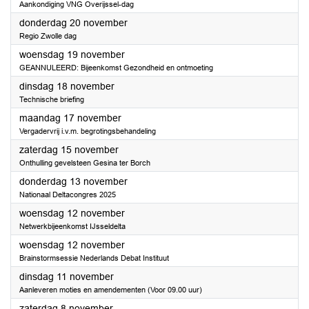
Aankondiging VNG Overijssel-dag
2025
donderdag 20 november
Regio Zwolle dag
2025
woensdag 19 november
GEANNULEERD: Bijeenkomst Gezondheid en ontmoeting
2025
dinsdag 18 november
Technische briefing
2025
maandag 17 november
Vergadervrij i.v.m. begrotingsbehandeling
2025
zaterdag 15 november
Onthulling gevelsteen Gesina ter Borch
2025
donderdag 13 november
Nationaal Deltacongres 2025
2025
woensdag 12 november
Netwerkbijeenkomst IJsseldelta
2025
woensdag 12 november
Brainstormsessie Nederlands Debat Instituut
2025
dinsdag 11 november
Aanleveren moties en amendementen (Voor 09.00 uur)
2025
zaterdag 8 november