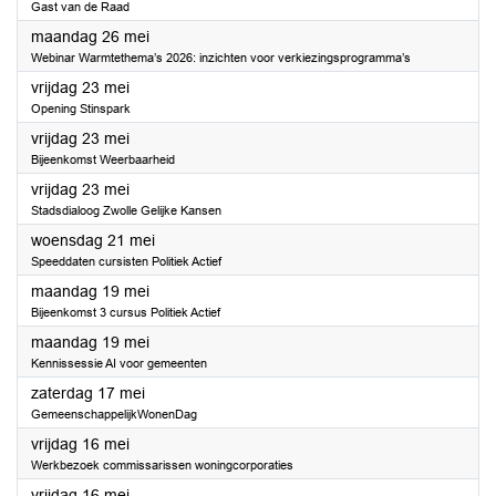
Gast van de Raad
2025
maandag 26 mei
Webinar Warmtethema’s 2026: inzichten voor verkiezingsprogramma’s
2025
vrijdag 23 mei
Opening Stinspark
2025
vrijdag 23 mei
Bijeenkomst Weerbaarheid
2025
vrijdag 23 mei
Stadsdialoog Zwolle Gelijke Kansen
2025
woensdag 21 mei
Speeddaten cursisten Politiek Actief
2025
maandag 19 mei
Bijeenkomst 3 cursus Politiek Actief
2025
maandag 19 mei
Kennissessie AI voor gemeenten
2025
zaterdag 17 mei
GemeenschappelijkWonenDag
2025
vrijdag 16 mei
Werkbezoek commissarissen woningcorporaties
2025
vrijdag 16 mei