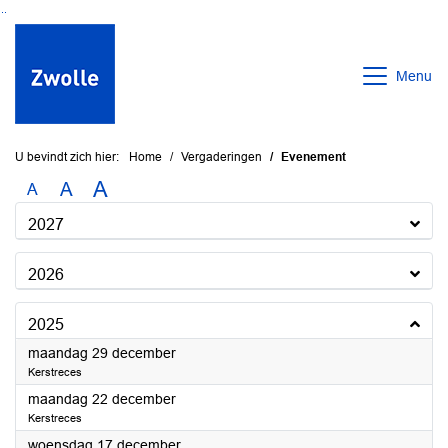
Ga naar de inhoud van deze pagina
Ga naar het zoeken
Ga naar het menu
Menu
U bevindt zich hier:
Home
Vergaderingen
Evenement
A
A
A
2027
2026
2025
2025
maandag 29 december
Kerstreces
2025
maandag 22 december
Kerstreces
2025
woensdag 17 december