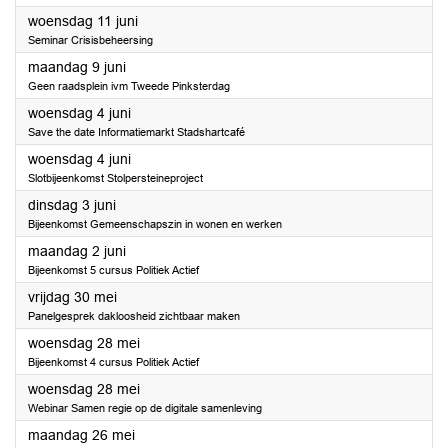
2025
woensdag 11 juni
Seminar Crisisbeheersing
2025
maandag 9 juni
Geen raadsplein ivm Tweede Pinksterdag
2025
woensdag 4 juni
Save the date Informatiemarkt Stadshartcafé
2025
woensdag 4 juni
Slotbijeenkomst Stolpersteineproject
2025
dinsdag 3 juni
Bijeenkomst Gemeenschapszin in wonen en werken
2025
maandag 2 juni
Bijeenkomst 5 cursus Politiek Actief
2025
vrijdag 30 mei
Panelgesprek dakloosheid zichtbaar maken
2025
woensdag 28 mei
Bijeenkomst 4 cursus Politiek Actief
2025
woensdag 28 mei
Webinar Samen regie op de digitale samenleving
2025
maandag 26 mei