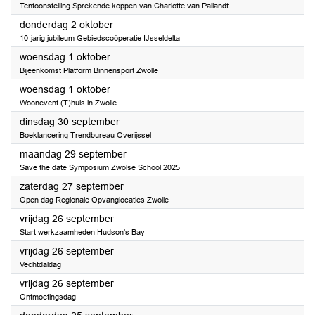
Tentoonstelling Sprekende koppen van Charlotte van Pallandt
2025
donderdag 2 oktober
10-jarig jubileum Gebiedscoöperatie IJsseldelta
2025
woensdag 1 oktober
Bijeenkomst Platform Binnensport Zwolle
2025
woensdag 1 oktober
Woonevent (T)huis in Zwolle
2025
dinsdag 30 september
Boeklancering Trendbureau Overijssel
2025
maandag 29 september
Save the date Symposium Zwolse School 2025
2025
zaterdag 27 september
Open dag Regionale Opvanglocaties Zwolle
2025
vrijdag 26 september
Start werkzaamheden Hudson's Bay
2025
vrijdag 26 september
Vechtdaldag
2025
vrijdag 26 september
Ontmoetingsdag