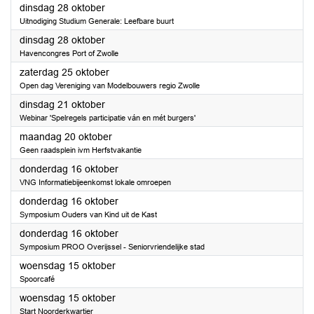
2025
dinsdag 28 oktober
Uitnodiging Studium Generale: Leefbare buurt
2025
dinsdag 28 oktober
Havencongres Port of Zwolle
2025
zaterdag 25 oktober
Open dag Vereniging van Modelbouwers regio Zwolle
2025
dinsdag 21 oktober
Webinar 'Spelregels participatie ván en mét burgers'
2025
maandag 20 oktober
Geen raadsplein ivm Herfstvakantie
2025
donderdag 16 oktober
VNG Informatiebijeenkomst lokale omroepen
2025
donderdag 16 oktober
Symposium Ouders van Kind uit de Kast
2025
donderdag 16 oktober
Symposium PROO Overijssel - Seniorvriendelijke stad
2025
woensdag 15 oktober
Spoorcafé
2025
woensdag 15 oktober
Start Noorderkwartier