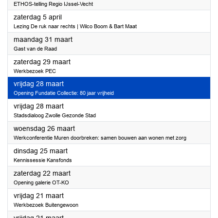
ETHOS-telling Regio IJssel-Vecht
2025
zaterdag 5 april
Lezing De ruk naar rechts | Wilco Boom & Bart Maat
2025
maandag 31 maart
Gast van de Raad
2025
zaterdag 29 maart
Werkbezoek PEC
2025
vrijdag 28 maart
Opening Fundatie Collectie: 80 jaar vrijheid
2025
vrijdag 28 maart
Stadsdialoog Zwolle Gezonde Stad
2025
woensdag 26 maart
Werkconferentie Muren doorbreken: samen bouwen aan wonen met zorg
2025
dinsdag 25 maart
Kennissessie Kansfonds
2025
zaterdag 22 maart
Opening galerie OT-KO
2025
vrijdag 21 maart
Werkbezoek Buitengewoon
2025