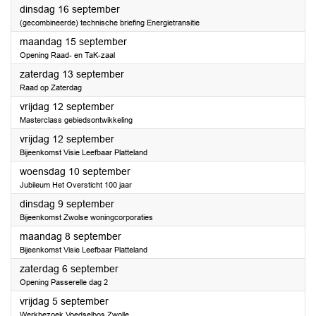
2025
dinsdag 16 september
(gecombineerde) technische briefing Energietransitie
2025
maandag 15 september
Opening Raad- en TaK-zaal
2025
zaterdag 13 september
Raad op Zaterdag
2025
vrijdag 12 september
Masterclass gebiedsontwikkeling
2025
vrijdag 12 september
Bijeenkomst Visie Leefbaar Platteland
2025
woensdag 10 september
Jubileum Het Oversticht 100 jaar
2025
dinsdag 9 september
Bijeenkomst Zwolse woningcorporaties
2025
maandag 8 september
Bijeenkomst Visie Leefbaar Platteland
2025
zaterdag 6 september
Opening Passerelle dag 2
2025
vrijdag 5 september
Werkbezoek Voedselbos Zwolle