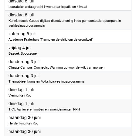
2025
dinsdag 8 juli
Leeratelier uitdaagrecht inwonerparticipatie en klimaat
2025
dinsdag 8 juli
Kennissessie Goede digitale dienstverlening in de gemeente als speerpunt in
verkiezingsprogramma’s
2025
zaterdag 5 juli
Academie Fraterhuis 'Trump en de strijd om de grondwet'
2025
vrijdag 4 juli
Bezoek Spoorzone
2025
donderdag 3 juli
Climate Campus Connects: Warming up voor de wijk van morgen
2025
donderdag 3 juli
Themabijeenkomsten Volkshuisvestingsprogramma
2025
dinsdag 1 juli
Viering Keti Koti
2025
dinsdag 1 juli
TKN: Aanleveren moties en amendementen PPN
2025
maandag 30 juni
Herdenking Keti Koti
2025
maandag 30 juni