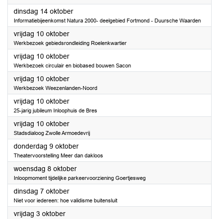
2025
dinsdag 14 oktober
Informatiebijeenkomst Natura 2000- deelgebied Fortmond - Duursche Waarden
2025
vrijdag 10 oktober
Werkbezoek gebiedsrondleiding Roelenkwartier
2025
vrijdag 10 oktober
Werkbezoek circulair en biobased bouwen Sacon
2025
vrijdag 10 oktober
Werkbezoek Weezenlanden-Noord
2025
vrijdag 10 oktober
25-jarig jubileum Inloophuis de Bres
2025
vrijdag 10 oktober
Stadsdialoog Zwolle Armoedevrij
2025
donderdag 9 oktober
Theatervoorstelling Meer dan dakloos
2025
woensdag 8 oktober
Inloopmoment tijdelijke parkeervoorziening Goertjesweg
2025
dinsdag 7 oktober
Niet voor iedereen: hoe validisme buitensluit
2025
vrijdag 3 oktober