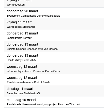
vrijdag 21 maart
Werkbezoeken
2025
donderdag 20 maart
Evenement Gemeentelijk Dierenwelzijnsbeleid
2025
vrijdag 14 maart
Werkbezoek Stadkamer
2025
donderdag 13 maart
Lezing Intiem Terreur
2025
donderdag 13 maart
Climate Campus Connect: Wijk van Morgen
2025
donderdag 13 maart
Health Valley Event 2025
2025
woensdag 12 maart
Informatiebijeenkomst Visions of Green Cities
2025
woensdag 12 maart
Raadsinformatiesessie Port of Zwolle
2025
dinsdag 11 maart
Save the date Stadshartcafé
2025
maandag 10 maart
Raadsbrede bijeenkomst voortgang project Raad- en TAK-zaal