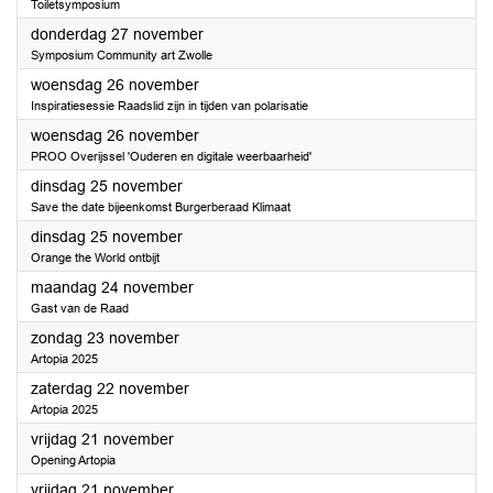
Toiletsymposium
2025
donderdag 27 november
Symposium Community art Zwolle
2025
woensdag 26 november
Inspiratiesessie Raadslid zijn in tijden van polarisatie
2025
woensdag 26 november
PROO Overijssel 'Ouderen en digitale weerbaarheid'
2025
dinsdag 25 november
Save the date bijeenkomst Burgerberaad Klimaat
2025
dinsdag 25 november
Orange the World ontbijt
2025
maandag 24 november
Gast van de Raad
2025
zondag 23 november
Artopia 2025
2025
zaterdag 22 november
Artopia 2025
2025
vrijdag 21 november
Opening Artopia
2025
vrijdag 21 november