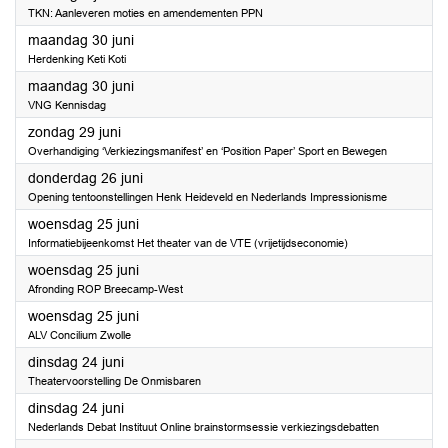
TKN: Aanleveren moties en amendementen PPN
2025
maandag 30 juni
Herdenking Keti Koti
2025
maandag 30 juni
VNG Kennisdag
2025
zondag 29 juni
Overhandiging ‘Verkiezingsmanifest’ en ‘Position Paper’ Sport en Bewegen
2025
donderdag 26 juni
Opening tentoonstellingen Henk Heideveld en Nederlands Impressionisme
2025
woensdag 25 juni
Informatiebijeenkomst Het theater van de VTE (vrijetijdseconomie)
2025
woensdag 25 juni
Afronding ROP Breecamp-West
2025
woensdag 25 juni
ALV Concilium Zwolle
2025
dinsdag 24 juni
Theatervoorstelling De Onmisbaren
2025
dinsdag 24 juni
Nederlands Debat Instituut Online brainstormsessie verkiezingsdebatten