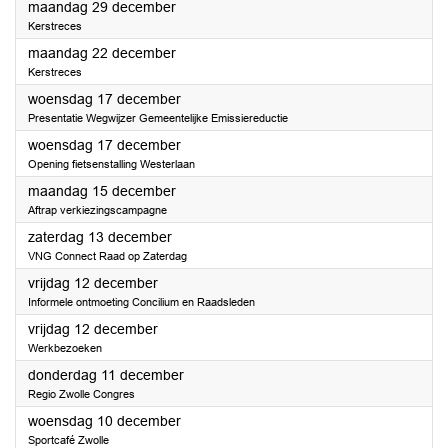
2025
maandag 29 december
Kerstreces
2025
maandag 22 december
Kerstreces
2025
woensdag 17 december
Presentatie Wegwijzer Gemeentelijke Emissiereductie
2025
woensdag 17 december
Opening fietsenstalling Westerlaan
2025
maandag 15 december
Aftrap verkiezingscampagne
2025
zaterdag 13 december
VNG Connect Raad op Zaterdag
2025
vrijdag 12 december
Informele ontmoeting Concilium en Raadsleden
2025
vrijdag 12 december
Werkbezoeken
2025
donderdag 11 december
Regio Zwolle Congres
2025
woensdag 10 december
Sportcafé Zwolle