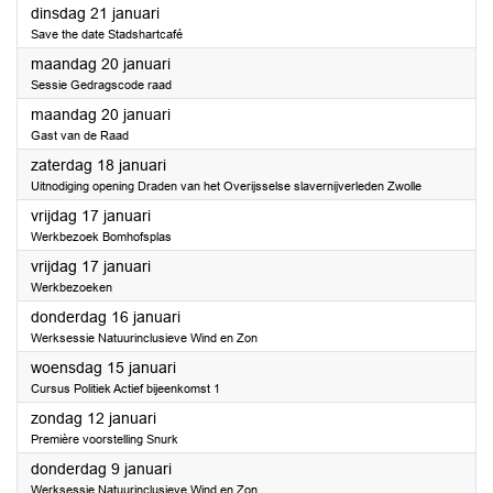
2025
dinsdag 21 januari
Save the date Stadshartcafé
2025
maandag 20 januari
Sessie Gedragscode raad
2025
maandag 20 januari
Gast van de Raad
2025
zaterdag 18 januari
Uitnodiging opening Draden van het Overijsselse slavernijverleden Zwolle
2025
vrijdag 17 januari
Werkbezoek Bomhofsplas
2025
vrijdag 17 januari
Werkbezoeken
2025
donderdag 16 januari
Werksessie Natuurinclusieve Wind en Zon
2025
woensdag 15 januari
Cursus Politiek Actief bijeenkomst 1
2025
zondag 12 januari
Première voorstelling Snurk
2025
donderdag 9 januari
Werksessie Natuurinclusieve Wind en Zon