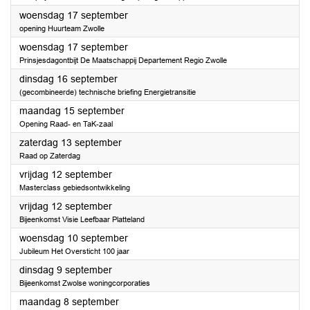
2025
woensdag 17 september
opening Huurteam Zwolle
2025
woensdag 17 september
Prinsjesdagontbijt De Maatschappij Departement Regio Zwolle
2025
dinsdag 16 september
(gecombineerde) technische briefing Energietransitie
2025
maandag 15 september
Opening Raad- en TaK-zaal
2025
zaterdag 13 september
Raad op Zaterdag
2025
vrijdag 12 september
Masterclass gebiedsontwikkeling
2025
vrijdag 12 september
Bijeenkomst Visie Leefbaar Platteland
2025
woensdag 10 september
Jubileum Het Oversticht 100 jaar
2025
dinsdag 9 september
Bijeenkomst Zwolse woningcorporaties
2025
maandag 8 september