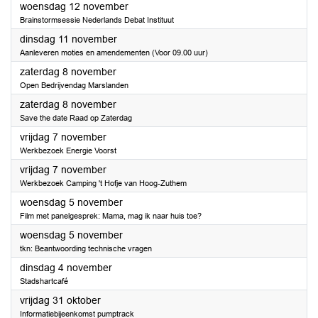
2025
woensdag 12 november
Brainstormsessie Nederlands Debat Instituut
2025
dinsdag 11 november
Aanleveren moties en amendementen (Voor 09.00 uur)
2025
zaterdag 8 november
Open Bedrijvendag Marslanden
2025
zaterdag 8 november
Save the date Raad op Zaterdag
2025
vrijdag 7 november
Werkbezoek Energie Voorst
2025
vrijdag 7 november
Werkbezoek Camping 't Hofje van Hoog-Zuthem
2025
woensdag 5 november
Film met panelgesprek: Mama, mag ik naar huis toe?
2025
woensdag 5 november
tkn: Beantwoording technische vragen
2025
dinsdag 4 november
Stadshartcafé
2025
vrijdag 31 oktober
Informatiebijeenkomst pumptrack