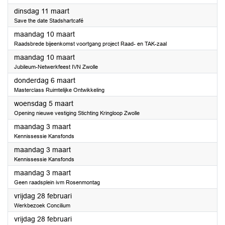
2025
dinsdag 11 maart
Save the date Stadshartcafé
2025
maandag 10 maart
Raadsbrede bijeenkomst voortgang project Raad- en TAK-zaal
2025
maandag 10 maart
Jubileum-Netwerkfeest IVN Zwolle
2025
donderdag 6 maart
Masterclass Ruimtelijke Ontwikkeling
2025
woensdag 5 maart
Opening nieuwe vestiging Stichting Kringloop Zwolle
2025
maandag 3 maart
Kennissessie Kansfonds
2025
maandag 3 maart
Kennissessie Kansfonds
2025
maandag 3 maart
Geen raadsplein ivm Rosenmontag
2025
vrijdag 28 februari
Werkbezoek Concilium
2025
vrijdag 28 februari