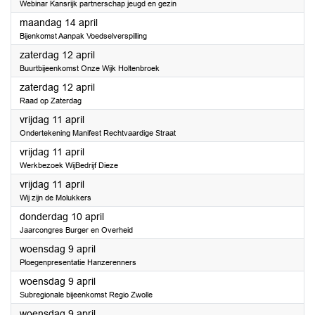
Webinar Kansrijk partnerschap jeugd en gezin
2025
maandag 14 april
Bijenkomst Aanpak Voedselverspilling
2025
zaterdag 12 april
Buurtbijeenkomst Onze Wijk Holtenbroek
2025
zaterdag 12 april
Raad op Zaterdag
2025
vrijdag 11 april
Ondertekening Manifest Rechtvaardige Straat
2025
vrijdag 11 april
Werkbezoek WijBedrijf Dieze
2025
vrijdag 11 april
Wij zijn de Molukkers
2025
donderdag 10 april
Jaarcongres Burger en Overheid
2025
woensdag 9 april
Ploegenpresentatie Hanzerenners
2025
woensdag 9 april
Subregionale bijeenkomst Regio Zwolle
2025
woensdag 9 april