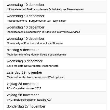
2025
woensdag 10 december
Informatieavond Toekomstplannen Ontwikkelzone Meeuwenlaan
2025
woensdag 10 december
Inloopbijeenkomst Burgemeester van Roijensingel
2025
woensdag 10 december
Inspiratiesessie Raadslid zijn in tijden van informatieovervloed
2025
woensdag 10 december
Community of Practice Natuurinclusief Bouwen
2025
dinsdag 9 december
Technische briefing Monitor Koers sociaal domein
2025
woensdag 3 december
Save the date Netwerkborrel Stadshartcafé
2025
zaterdag 29 november
Mini-conferentie Transparant over Wind op Land
2025
vrijdag 28 november
PCN Cannabiscongres 2025
2025
vrijdag 28 november
VNG Bestuurdersdag en Najaars ALV
2025
donderdag 27 november