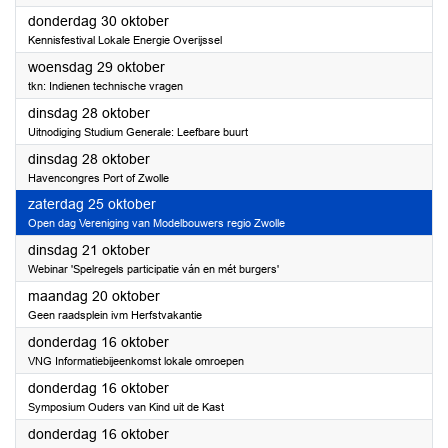
2025
donderdag 30 oktober
Kennisfestival Lokale Energie Overijssel
2025
woensdag 29 oktober
tkn: Indienen technische vragen
2025
dinsdag 28 oktober
Uitnodiging Studium Generale: Leefbare buurt
2025
dinsdag 28 oktober
Havencongres Port of Zwolle
2025
zaterdag 25 oktober
Open dag Vereniging van Modelbouwers regio Zwolle
2025
dinsdag 21 oktober
Webinar 'Spelregels participatie ván en mét burgers'
2025
maandag 20 oktober
Geen raadsplein ivm Herfstvakantie
2025
donderdag 16 oktober
VNG Informatiebijeenkomst lokale omroepen
2025
donderdag 16 oktober
Symposium Ouders van Kind uit de Kast
2025
donderdag 16 oktober