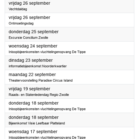
2025
vrijdag 26 september
Vechtdaldag
2025
vrijdag 26 september
Ontmoetingsdag
2025
donderdag 25 september
Excursie Concilium Zwolle
2025
woensdag 24 september
Inloopbijeenkomsten vluchtelingenopvang De Tippe
2025
dinsdag 23 september
informatiebijeenkomst Noorderkwartier
2025
maandag 22 september
Theatervoorstelling Paradise Circus Island
2025
vrijdag 19 september
Raads- en Statenledendag Regio Zwolle
2025
donderdag 18 september
Inloopbijeenkomsten vluchtelingenopvang De Tippe
2025
donderdag 18 september
Bijeenkomst Visie Leefbaar Platteland
2025
woensdag 17 september
Inloopbijeenkomsten vluchtelingenopvang De Tippe