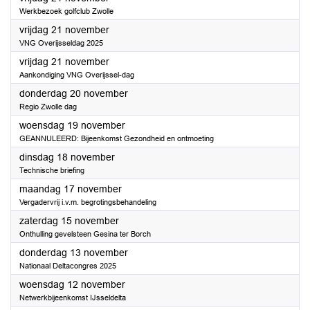
Werkbezoek golfclub Zwolle
2025
vrijdag 21 november
VNG Overijsseldag 2025
2025
vrijdag 21 november
Aankondiging VNG Overijssel-dag
2025
donderdag 20 november
Regio Zwolle dag
2025
woensdag 19 november
GEANNULEERD: Bijeenkomst Gezondheid en ontmoeting
2025
dinsdag 18 november
Technische briefing
2025
maandag 17 november
Vergadervrij i.v.m. begrotingsbehandeling
2025
zaterdag 15 november
Onthulling gevelsteen Gesina ter Borch
2025
donderdag 13 november
Nationaal Deltacongres 2025
2025
woensdag 12 november
Netwerkbijeenkomst IJsseldelta