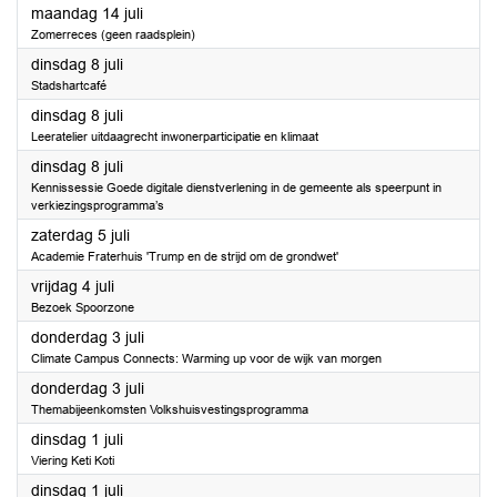
2025
maandag 14 juli
Zomerreces (geen raadsplein)
2025
dinsdag 8 juli
Stadshartcafé
2025
dinsdag 8 juli
Leeratelier uitdaagrecht inwonerparticipatie en klimaat
2025
dinsdag 8 juli
Kennissessie Goede digitale dienstverlening in de gemeente als speerpunt in
verkiezingsprogramma’s
2025
zaterdag 5 juli
Academie Fraterhuis 'Trump en de strijd om de grondwet'
2025
vrijdag 4 juli
Bezoek Spoorzone
2025
donderdag 3 juli
Climate Campus Connects: Warming up voor de wijk van morgen
2025
donderdag 3 juli
Themabijeenkomsten Volkshuisvestingsprogramma
2025
dinsdag 1 juli
Viering Keti Koti
2025
dinsdag 1 juli