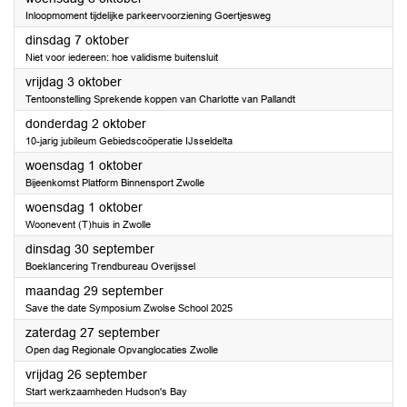
Inloopmoment tijdelijke parkeervoorziening Goertjesweg
2025
dinsdag 7 oktober
Niet voor iedereen: hoe validisme buitensluit
2025
vrijdag 3 oktober
Tentoonstelling Sprekende koppen van Charlotte van Pallandt
2025
donderdag 2 oktober
10-jarig jubileum Gebiedscoöperatie IJsseldelta
2025
woensdag 1 oktober
Bijeenkomst Platform Binnensport Zwolle
2025
woensdag 1 oktober
Woonevent (T)huis in Zwolle
2025
dinsdag 30 september
Boeklancering Trendbureau Overijssel
2025
maandag 29 september
Save the date Symposium Zwolse School 2025
2025
zaterdag 27 september
Open dag Regionale Opvanglocaties Zwolle
2025
vrijdag 26 september
Start werkzaamheden Hudson's Bay