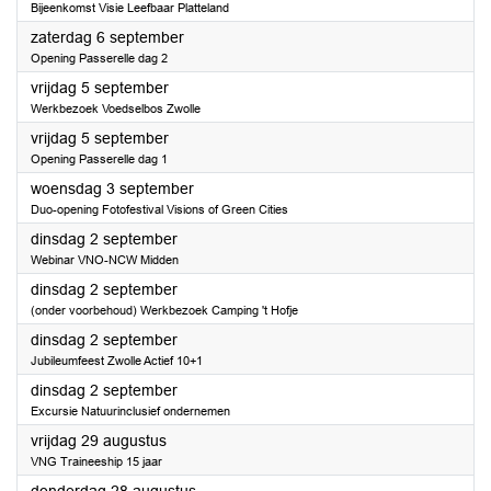
Bijeenkomst Visie Leefbaar Platteland
2025
zaterdag 6 september
Opening Passerelle dag 2
2025
vrijdag 5 september
Werkbezoek Voedselbos Zwolle
2025
vrijdag 5 september
Opening Passerelle dag 1
2025
woensdag 3 september
Duo-opening Fotofestival Visions of Green Cities
2025
dinsdag 2 september
Webinar VNO-NCW Midden
2025
dinsdag 2 september
(onder voorbehoud) Werkbezoek Camping 't Hofje
2025
dinsdag 2 september
Jubileumfeest Zwolle Actief 10+1
2025
dinsdag 2 september
Excursie Natuurinclusief ondernemen
2025
vrijdag 29 augustus
VNG Traineeship 15 jaar
2025