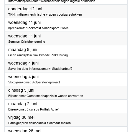
Informatiebijeenkomst Weerbaarheid tegen digitale criminelen
2025
donderdag 12 juni
TKN: Indienen technische vragen voorjaarsstukken
2025
woensdag 11 juni
bijeenkomst ‘Toekomst binnensport Zwolle’
2025
woensdag 11 juni
Seminar Crisisbeheersing
2025
maandag 9 juni
Geen raadsplein ivm Tweede Pinksterdag
2025
woensdag 4 juni
Save the date Informatiemarkt Stadshartcafé
2025
woensdag 4 juni
Slotbijeenkomst Stolpersteineproject
2025
dinsdag 3 juni
Bijeenkomst Gemeenschapszin in wonen en werken
2025
maandag 2 juni
Bijeenkomst 5 cursus Politiek Actief
2025
vrijdag 30 mei
Panelgesprek dakloosheid zichtbaar maken
2025
woensdag 28 mei