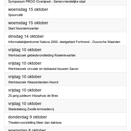
Symposium PROO Overijssel - Seniorvriendelijke stad
2025
woensdag 15 oktober
Spoorcafé
2025
woensdag 15 oktober
Start Noorderkwartier
2025
dinsdag 14 oktober
Informatiebijeenkomst Natura 2000- deelgebied Fortmond - Duursche Waarden
2025
vrijdag 10 oktober
Werkbezoek gebiedsrondleiding Roelenkwartier
2025
vrijdag 10 oktober
Werkbezoek circulair en biobased bouwen Sacon
2025
vrijdag 10 oktober
Werkbezoek Weezenlanden-Noord
2025
vrijdag 10 oktober
25-jarig jubileum Inloophuis de Bres
2025
vrijdag 10 oktober
Stadsdialoog Zwolle Armoedevrij
2025
donderdag 9 oktober
Theatervoorstelling Meer dan dakloos
2025
woensdag 8 oktober