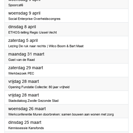
Spoorcafé
2025
woensdag 9 april
Social Enterprise Overheidscongres
2025
dinsdag 8 april
ETHOS-telling Regio IJssel-Vecht
2025
zaterdag 5 april
Lezing De ruk naar rechts | Wilco Boom & Bart Maat
2025
maandag 31 maart
Gast van de Raad
2025
zaterdag 29 maart
Werkbezoek PEC
2025
vrijdag 28 maart
Opening Fundatie Collectie: 80 jaar vrijheid
2025
vrijdag 28 maart
Stadsdialoog Zwolle Gezonde Stad
2025
woensdag 26 maart
Werkconferentie Muren doorbreken: samen bouwen aan wonen met zorg
2025
dinsdag 25 maart
Kennissessie Kansfonds