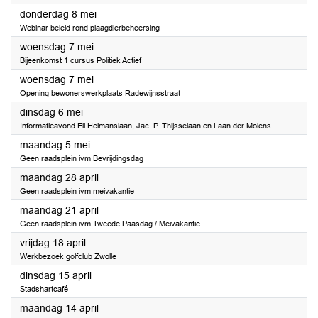
2025
donderdag 8 mei
Webinar beleid rond plaagdierbeheersing
2025
woensdag 7 mei
Bijeenkomst 1 cursus Politiek Actief
2025
woensdag 7 mei
Opening bewonerswerkplaats Radewijnsstraat
2025
dinsdag 6 mei
Informatieavond Eli Heimanslaan, Jac. P. Thijsselaan en Laan der Molens
2025
maandag 5 mei
Geen raadsplein ivm Bevrijdingsdag
2025
maandag 28 april
Geen raadsplein ivm meivakantie
2025
maandag 21 april
Geen raadsplein ivm Tweede Paasdag / Meivakantie
2025
vrijdag 18 april
Werkbezoek golfclub Zwolle
2025
dinsdag 15 april
Stadshartcafé
2025
maandag 14 april