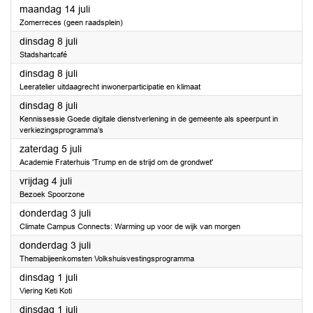
2025
maandag 14 juli
Zomerreces (geen raadsplein)
2025
dinsdag 8 juli
Stadshartcafé
2025
dinsdag 8 juli
Leeratelier uitdaagrecht inwonerparticipatie en klimaat
2025
dinsdag 8 juli
Kennissessie Goede digitale dienstverlening in de gemeente als speerpunt in
verkiezingsprogramma’s
2025
zaterdag 5 juli
Academie Fraterhuis 'Trump en de strijd om de grondwet'
2025
vrijdag 4 juli
Bezoek Spoorzone
2025
donderdag 3 juli
Climate Campus Connects: Warming up voor de wijk van morgen
2025
donderdag 3 juli
Themabijeenkomsten Volkshuisvestingsprogramma
2025
dinsdag 1 juli
Viering Keti Koti
2025
dinsdag 1 juli