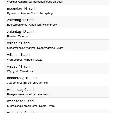
Webinar Kansrijk partnerschap jeugd en gezin
2025
maandag 14 april
Bijenkomst Aanpak Voedselverspilling
2025
zaterdag 12 april
Buurtbijeenkomst Onze Wijk Holtenbroek
2025
zaterdag 12 april
Raad op Zaterdag
2025
vrijdag 11 april
Ondertekening Manifest Rechtvaardige Straat
2025
vrijdag 11 april
Werkbezoek WijBedrijf Dieze
2025
vrijdag 11 april
Wij zijn de Molukkers
2025
donderdag 10 april
Jaarcongres Burger en Overheid
2025
woensdag 9 april
Ploegenpresentatie Hanzerenners
2025
woensdag 9 april
Subregionale bijeenkomst Regio Zwolle
2025
woensdag 9 april