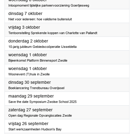
Inloopmoment tijdelijke parkeervoorziening Goertjesweg
2025
dinsdag 7 oktober
Niet voor iedereen: hoe validisme buitensluit
2025
vrijdag 3 oktober
Tentoonstelling Sprekende koppen van Charlotte van Pallandt
2025
donderdag 2 oktober
10-jarig jubileum Gebiedscoöperatie IJsseldelta
2025
woensdag 1 oktober
Bijeenkomst Platform Binnensport Zwolle
2025
woensdag 1 oktober
Woonevent (T)huis in Zwolle
2025
dinsdag 30 september
Boeklancering Trendbureau Overijssel
2025
maandag 29 september
Save the date Symposium Zwolse School 2025
2025
zaterdag 27 september
Open dag Regionale Opvanglocaties Zwolle
2025
vrijdag 26 september
Start werkzaamheden Hudson's Bay