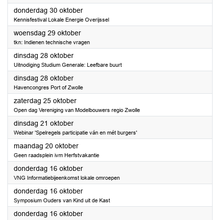
2025
donderdag 30 oktober
Kennisfestival Lokale Energie Overijssel
2025
woensdag 29 oktober
tkn: Indienen technische vragen
2025
dinsdag 28 oktober
Uitnodiging Studium Generale: Leefbare buurt
2025
dinsdag 28 oktober
Havencongres Port of Zwolle
2025
zaterdag 25 oktober
Open dag Vereniging van Modelbouwers regio Zwolle
2025
dinsdag 21 oktober
Webinar 'Spelregels participatie ván en mét burgers'
2025
maandag 20 oktober
Geen raadsplein ivm Herfstvakantie
2025
donderdag 16 oktober
VNG Informatiebijeenkomst lokale omroepen
2025
donderdag 16 oktober
Symposium Ouders van Kind uit de Kast
2025
donderdag 16 oktober