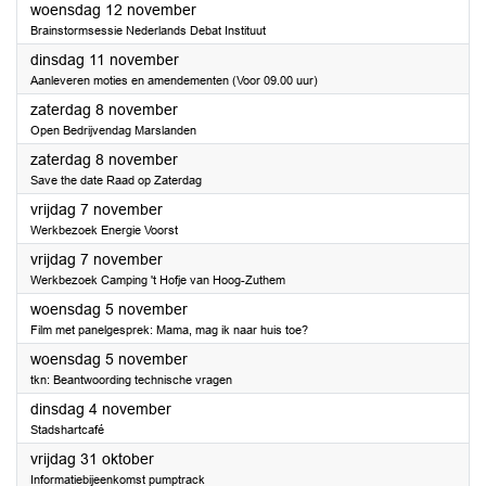
2025
woensdag 12 november
Brainstormsessie Nederlands Debat Instituut
2025
dinsdag 11 november
Aanleveren moties en amendementen (Voor 09.00 uur)
2025
zaterdag 8 november
Open Bedrijvendag Marslanden
2025
zaterdag 8 november
Save the date Raad op Zaterdag
2025
vrijdag 7 november
Werkbezoek Energie Voorst
2025
vrijdag 7 november
Werkbezoek Camping 't Hofje van Hoog-Zuthem
2025
woensdag 5 november
Film met panelgesprek: Mama, mag ik naar huis toe?
2025
woensdag 5 november
tkn: Beantwoording technische vragen
2025
dinsdag 4 november
Stadshartcafé
2025
vrijdag 31 oktober
Informatiebijeenkomst pumptrack