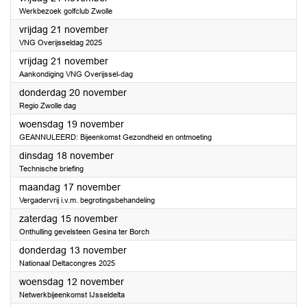
Werkbezoek golfclub Zwolle
2025
vrijdag 21 november
VNG Overijsseldag 2025
2025
vrijdag 21 november
Aankondiging VNG Overijssel-dag
2025
donderdag 20 november
Regio Zwolle dag
2025
woensdag 19 november
GEANNULEERD: Bijeenkomst Gezondheid en ontmoeting
2025
dinsdag 18 november
Technische briefing
2025
maandag 17 november
Vergadervrij i.v.m. begrotingsbehandeling
2025
zaterdag 15 november
Onthulling gevelsteen Gesina ter Borch
2025
donderdag 13 november
Nationaal Deltacongres 2025
2025
woensdag 12 november
Netwerkbijeenkomst IJsseldelta