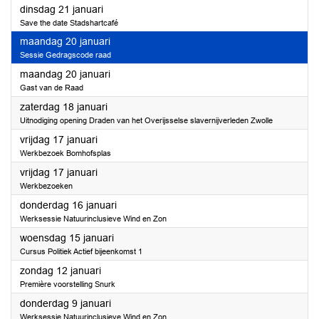
2025
dinsdag 21 januari
Save the date Stadshartcafé
2025
maandag 20 januari
Sessie Gedragscode raad
2025
maandag 20 januari
Gast van de Raad
2025
zaterdag 18 januari
Uitnodiging opening Draden van het Overijsselse slavernijverleden Zwolle
2025
vrijdag 17 januari
Werkbezoek Bomhofsplas
2025
vrijdag 17 januari
Werkbezoeken
2025
donderdag 16 januari
Werksessie Natuurinclusieve Wind en Zon
2025
woensdag 15 januari
Cursus Politiek Actief bijeenkomst 1
2025
zondag 12 januari
Première voorstelling Snurk
2025
donderdag 9 januari
Werksessie Natuurinclusieve Wind en Zon