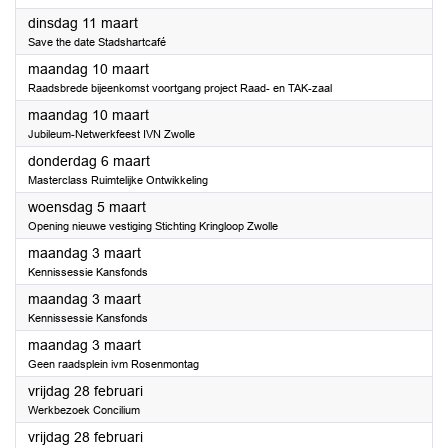
2025
dinsdag 11 maart
Save the date Stadshartcafé
2025
maandag 10 maart
Raadsbrede bijeenkomst voortgang project Raad- en TAK-zaal
2025
maandag 10 maart
Jubileum-Netwerkfeest IVN Zwolle
2025
donderdag 6 maart
Masterclass Ruimtelijke Ontwikkeling
2025
woensdag 5 maart
Opening nieuwe vestiging Stichting Kringloop Zwolle
2025
maandag 3 maart
Kennissessie Kansfonds
2025
maandag 3 maart
Kennissessie Kansfonds
2025
maandag 3 maart
Geen raadsplein ivm Rosenmontag
2025
vrijdag 28 februari
Werkbezoek Concilium
2025
vrijdag 28 februari