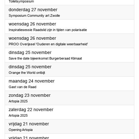
Toiletsymposium
2025
donderdag 27 november
Symposium Community art Zwolle
2025
woensdag 26 november
Inspiratiesessie Raadslid zijn in tijden van polarisatie
2025
woensdag 26 november
PROO Overijssel 'Ouderen en digitale weerbaarheid'
2025
dinsdag 25 november
Save the date bijeenkomst Burgerberaad Klimaat
2025
dinsdag 25 november
Orange the World ontbijt
2025
maandag 24 november
Gast van de Raad
2025
zondag 23 november
Artopia 2025
2025
zaterdag 22 november
Artopia 2025
2025
vrijdag 21 november
Opening Artopia
2025
vrijdag 21 november