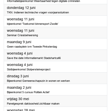
Informatiebijeenkomst Weerbaarheid tegen digitale criminelen
2025
donderdag 12 juni
TKN: Indienen technische vragen voorjaarsstukken
2025
woensdag 11 juni
bijeenkomst ‘Toekomst binnensport Zwolle’
2025
woensdag 11 juni
Seminar Crisisbeheersing
2025
maandag 9 juni
Geen raadsplein ivm Tweede Pinksterdag
2025
woensdag 4 juni
Save the date Informatiemarkt Stadshartcafé
2025
woensdag 4 juni
Slotbijeenkomst Stolpersteineproject
2025
dinsdag 3 juni
Bijeenkomst Gemeenschapszin in wonen en werken
2025
maandag 2 juni
Bijeenkomst 5 cursus Politiek Actief
2025
vrijdag 30 mei
Panelgesprek dakloosheid zichtbaar maken
2025
woensdag 28 mei