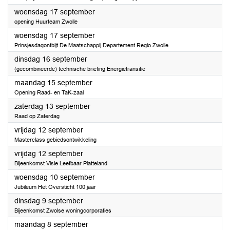
2025
woensdag 17 september
opening Huurteam Zwolle
2025
woensdag 17 september
Prinsjesdagontbijt De Maatschappij Departement Regio Zwolle
2025
dinsdag 16 september
(gecombineerde) technische briefing Energietransitie
2025
maandag 15 september
Opening Raad- en TaK-zaal
2025
zaterdag 13 september
Raad op Zaterdag
2025
vrijdag 12 september
Masterclass gebiedsontwikkeling
2025
vrijdag 12 september
Bijeenkomst Visie Leefbaar Platteland
2025
woensdag 10 september
Jubileum Het Oversticht 100 jaar
2025
dinsdag 9 september
Bijeenkomst Zwolse woningcorporaties
2025
maandag 8 september