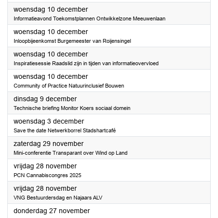
2025
woensdag 10 december
Informatieavond Toekomstplannen Ontwikkelzone Meeuwenlaan
2025
woensdag 10 december
Inloopbijeenkomst Burgemeester van Roijensingel
2025
woensdag 10 december
Inspiratiesessie Raadslid zijn in tijden van informatieovervloed
2025
woensdag 10 december
Community of Practice Natuurinclusief Bouwen
2025
dinsdag 9 december
Technische briefing Monitor Koers sociaal domein
2025
woensdag 3 december
Save the date Netwerkborrel Stadshartcafé
2025
zaterdag 29 november
Mini-conferentie Transparant over Wind op Land
2025
vrijdag 28 november
PCN Cannabiscongres 2025
2025
vrijdag 28 november
VNG Bestuurdersdag en Najaars ALV
2025
donderdag 27 november