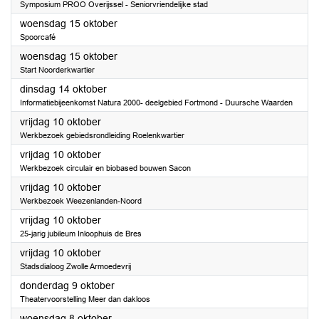
Symposium PROO Overijssel - Seniorvriendelijke stad
2025
woensdag 15 oktober
Spoorcafé
2025
woensdag 15 oktober
Start Noorderkwartier
2025
dinsdag 14 oktober
Informatiebijeenkomst Natura 2000- deelgebied Fortmond - Duursche Waarden
2025
vrijdag 10 oktober
Werkbezoek gebiedsrondleiding Roelenkwartier
2025
vrijdag 10 oktober
Werkbezoek circulair en biobased bouwen Sacon
2025
vrijdag 10 oktober
Werkbezoek Weezenlanden-Noord
2025
vrijdag 10 oktober
25-jarig jubileum Inloophuis de Bres
2025
vrijdag 10 oktober
Stadsdialoog Zwolle Armoedevrij
2025
donderdag 9 oktober
Theatervoorstelling Meer dan dakloos
2025
woensdag 8 oktober