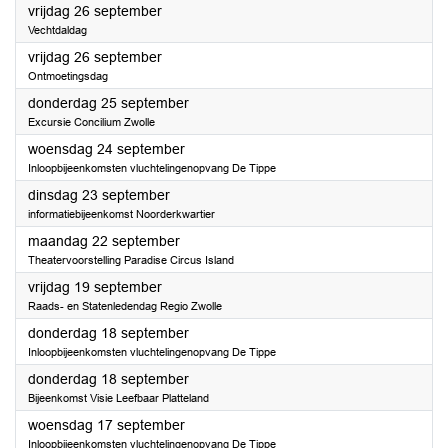
2025
vrijdag 26 september
Vechtdaldag
2025
vrijdag 26 september
Ontmoetingsdag
2025
donderdag 25 september
Excursie Concilium Zwolle
2025
woensdag 24 september
Inloopbijeenkomsten vluchtelingenopvang De Tippe
2025
dinsdag 23 september
informatiebijeenkomst Noorderkwartier
2025
maandag 22 september
Theatervoorstelling Paradise Circus Island
2025
vrijdag 19 september
Raads- en Statenledendag Regio Zwolle
2025
donderdag 18 september
Inloopbijeenkomsten vluchtelingenopvang De Tippe
2025
donderdag 18 september
Bijeenkomst Visie Leefbaar Platteland
2025
woensdag 17 september
Inloopbijeenkomsten vluchtelingenopvang De Tippe