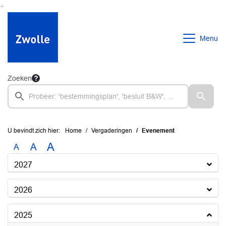
Ga naar de inhoud van deze pagina
Ga naar het zoeken
Ga naar het menu
Menu
Zoeken
U bevindt zich hier:
Home
Vergaderingen
Evenement
A
A
A
2027
2026
2025