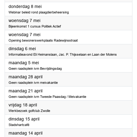
2025
donderdag 8 mei
Webinar beleid rond plaagdierbeheersing
2025
woensdag 7 mei
Bijeenkomst 1 cursus Politiek Actief
2025
woensdag 7 mei
Opening bewonerswerkplaats Radewijnsstraat
2025
dinsdag 6 mei
Informatieavond Eli Heimanslaan, Jac. P. Thijsselaan en Laan der Molens
2025
maandag 5 mei
Geen raadsplein ivm Bevrijdingsdag
2025
maandag 28 april
Geen raadsplein ivm meivakantie
2025
maandag 21 april
Geen raadsplein ivm Tweede Paasdag / Meivakantie
2025
vrijdag 18 april
Werkbezoek golfclub Zwolle
2025
dinsdag 15 april
Stadshartcafé
2025
maandag 14 april