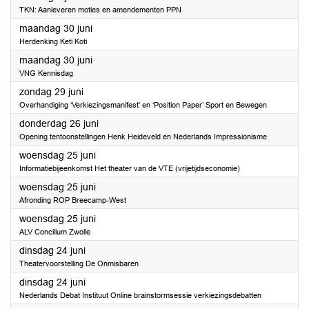
TKN: Aanleveren moties en amendementen PPN
2025
maandag 30 juni
Herdenking Keti Koti
2025
maandag 30 juni
VNG Kennisdag
2025
zondag 29 juni
Overhandiging ‘Verkiezingsmanifest’ en ‘Position Paper’ Sport en Bewegen
2025
donderdag 26 juni
Opening tentoonstellingen Henk Heideveld en Nederlands Impressionisme
2025
woensdag 25 juni
Informatiebijeenkomst Het theater van de VTE (vrijetijdseconomie)
2025
woensdag 25 juni
Afronding ROP Breecamp-West
2025
woensdag 25 juni
ALV Concilium Zwolle
2025
dinsdag 24 juni
Theatervoorstelling De Onmisbaren
2025
dinsdag 24 juni
Nederlands Debat Instituut Online brainstormsessie verkiezingsdebatten