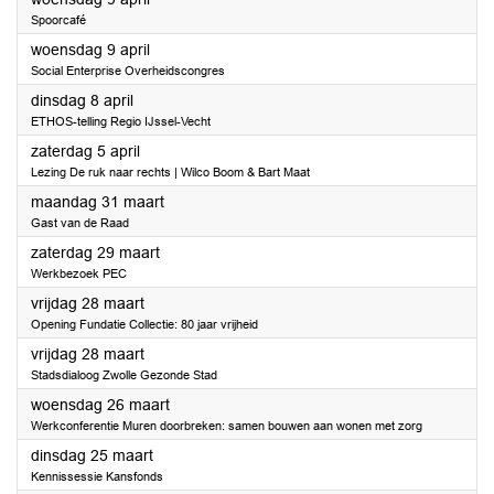
Spoorcafé
2025
woensdag 9 april
Social Enterprise Overheidscongres
2025
dinsdag 8 april
ETHOS-telling Regio IJssel-Vecht
2025
zaterdag 5 april
Lezing De ruk naar rechts | Wilco Boom & Bart Maat
2025
maandag 31 maart
Gast van de Raad
2025
zaterdag 29 maart
Werkbezoek PEC
2025
vrijdag 28 maart
Opening Fundatie Collectie: 80 jaar vrijheid
2025
vrijdag 28 maart
Stadsdialoog Zwolle Gezonde Stad
2025
woensdag 26 maart
Werkconferentie Muren doorbreken: samen bouwen aan wonen met zorg
2025
dinsdag 25 maart
Kennissessie Kansfonds