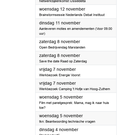
Netwerkbijeenkomst IJsseldelta
2025
woensdag 12 november
Brainstormsessie Nederlands Debat Instituut
2025
dinsdag 11 november
Aanleveren moties en amendementen (Voor 09.00
uur)
2025
zaterdag 8 november
Open Bedrijvendag Marslanden
2025
zaterdag 8 november
Save the date Raad op Zaterdag
2025
vrijdag 7 november
Werkbezoek Energie Voorst
2025
vrijdag 7 november
Werkbezoek Camping 't Hofje van Hoog-Zuthem
2025
woensdag 5 november
Film met panelgesprek: Mama, mag ik naar huis
toe?
2025
woensdag 5 november
tkn: Beantwoording technische vragen
2025
dinsdag 4 november