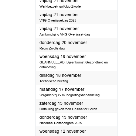
2025
vrijdag 21 november
Werkbezoek golfclub Zwolle
2025
vrijdag 21 november
VNG Overijsseldag 2025
2025
vrijdag 21 november
Aankondiging VNG Overijssel-dag
2025
donderdag 20 november
Regio Zwolle dag
2025
woensdag 19 november
GEANNULEERD: Bijeenkomst Gezondheid en
ontmoeting
2025
dinsdag 18 november
Technische briefing
2025
maandag 17 november
Vergadervrij i.v.m. begrotingsbehandeling
2025
zaterdag 15 november
Onthulling gevelsteen Gesina ter Borch
2025
donderdag 13 november
Nationaal Deltacongres 2025
2025
woensdag 12 november