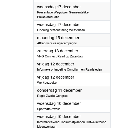
2025
woensdag 17 december
Presentatie Wegwijzer Gemeentelijke
Emissiereductie
2025
woensdag 17 december
Opening fietsenstalling Westerlaan
2025
maandag 15 december
Aftrap verkiezingscampagne
2025
zaterdag 13 december
VNG Connect Raad op Zaterdag
2025
vrijdag 12 december
Informele ontmoeting Concilium en Raadsleden
2025
vrijdag 12 december
Werkbezoeken
2025
donderdag 11 december
Regio Zwolle Congres
2025
woensdag 10 december
Sportcafé Zwolle
2025
woensdag 10 december
Informatieavond Toekomstplannen Ontwikkelzone
Meeuwenlaan