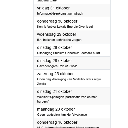
Stadshartcafé
2025
vrijdag 31 oktober
Informatiebijeenkomst pumptrack
2025
donderdag 30 oktober
Kennisfestival Lokale Energie Overijssel
2025
woensdag 29 oktober
tkn: Indienen technische vragen
2025
dinsdag 28 oktober
Uitnodiging Studium Generale: Leefbare buurt
2025
dinsdag 28 oktober
Havencongres Port of Zwolle
2025
zaterdag 25 oktober
Open dag Vereniging van Modelbouwers regio
Zwolle
2025
dinsdag 21 oktober
Webinar 'Spelregels participatie ván en mét
burgers'
2025
maandag 20 oktober
Geen raadsplein ivm Herfstvakantie
2025
donderdag 16 oktober
VNG Informatiebijeenkomst lokale omroepen