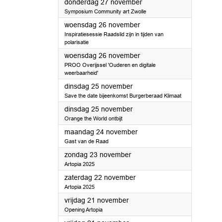
2025
donderdag 27 november
Symposium Community art Zwolle
2025
woensdag 26 november
Inspiratiesessie Raadslid zijn in tijden van
polarisatie
2025
woensdag 26 november
PROO Overijssel 'Ouderen en digitale
weerbaarheid'
2025
dinsdag 25 november
Save the date bijeenkomst Burgerberaad Klimaat
2025
dinsdag 25 november
Orange the World ontbijt
2025
maandag 24 november
Gast van de Raad
2025
zondag 23 november
Artopia 2025
2025
zaterdag 22 november
Artopia 2025
2025
vrijdag 21 november
Opening Artopia