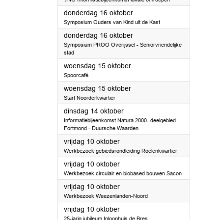
2025
donderdag 16 oktober
Symposium Ouders van Kind uit de Kast
2025
donderdag 16 oktober
Symposium PROO Overijssel - Seniorvriendelijke
stad
2025
woensdag 15 oktober
Spoorcafé
2025
woensdag 15 oktober
Start Noorderkwartier
2025
dinsdag 14 oktober
Informatiebijeenkomst Natura 2000- deelgebied
Fortmond - Duursche Waarden
2025
vrijdag 10 oktober
Werkbezoek gebiedsrondleiding Roelenkwartier
2025
vrijdag 10 oktober
Werkbezoek circulair en biobased bouwen Sacon
2025
vrijdag 10 oktober
Werkbezoek Weezenlanden-Noord
2025
vrijdag 10 oktober
25-jarig jubileum Inloophuis de Bres