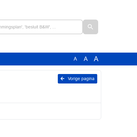
A
A
A
Vorige pagina