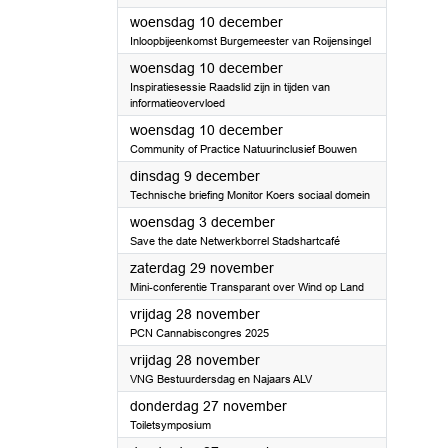
2025
woensdag 10 december
Inloopbijeenkomst Burgemeester van Roijensingel
2025
woensdag 10 december
Inspiratiesessie Raadslid zijn in tijden van
informatieovervloed
2025
woensdag 10 december
Community of Practice Natuurinclusief Bouwen
2025
dinsdag 9 december
Technische briefing Monitor Koers sociaal domein
2025
woensdag 3 december
Save the date Netwerkborrel Stadshartcafé
2025
zaterdag 29 november
Mini-conferentie Transparant over Wind op Land
2025
vrijdag 28 november
PCN Cannabiscongres 2025
2025
vrijdag 28 november
VNG Bestuurdersdag en Najaars ALV
2025
donderdag 27 november
Toiletsymposium