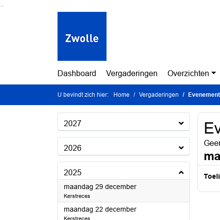
Ga naar de inhoud van deze pagina
Ga naar het zoeken
Ga naar het menu
Dashboard
Vergaderingen
Overzichten
U bevindt zich hier:
Home
Vergaderingen
Evenement
2027
E
Geen
2026
ma
2025
Toel
2025
maandag 29 december
Kerstreces
2025
maandag 22 december
Kerstreces