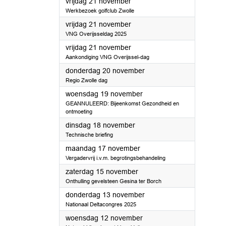
2025
vrijdag 21 november
Werkbezoek golfclub Zwolle
2025
vrijdag 21 november
VNG Overijsseldag 2025
2025
vrijdag 21 november
Aankondiging VNG Overijssel-dag
2025
donderdag 20 november
Regio Zwolle dag
2025
woensdag 19 november
GEANNULEERD: Bijeenkomst Gezondheid en
ontmoeting
2025
dinsdag 18 november
Technische briefing
2025
maandag 17 november
Vergadervrij i.v.m. begrotingsbehandeling
2025
zaterdag 15 november
Onthulling gevelsteen Gesina ter Borch
2025
donderdag 13 november
Nationaal Deltacongres 2025
2025
woensdag 12 november