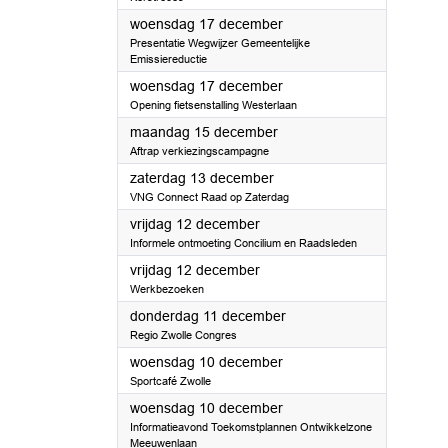
2025
woensdag 17 december
Presentatie Wegwijzer Gemeentelijke
Emissiereductie
2025
woensdag 17 december
Opening fietsenstalling Westerlaan
2025
maandag 15 december
Aftrap verkiezingscampagne
2025
zaterdag 13 december
VNG Connect Raad op Zaterdag
2025
vrijdag 12 december
Informele ontmoeting Concilium en Raadsleden
2025
vrijdag 12 december
Werkbezoeken
2025
donderdag 11 december
Regio Zwolle Congres
2025
woensdag 10 december
Sportcafé Zwolle
2025
woensdag 10 december
Informatieavond Toekomstplannen Ontwikkelzone
Meeuwenlaan