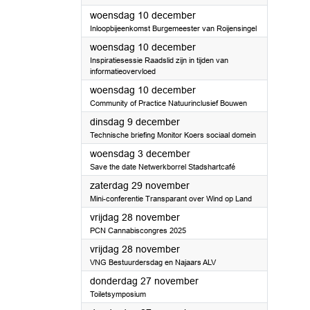
2025
woensdag 10 december
Inloopbijeenkomst Burgemeester van Roijensingel
2025
woensdag 10 december
Inspiratiesessie Raadslid zijn in tijden van
informatieovervloed
2025
woensdag 10 december
Community of Practice Natuurinclusief Bouwen
2025
dinsdag 9 december
Technische briefing Monitor Koers sociaal domein
2025
woensdag 3 december
Save the date Netwerkborrel Stadshartcafé
2025
zaterdag 29 november
Mini-conferentie Transparant over Wind op Land
2025
vrijdag 28 november
PCN Cannabiscongres 2025
2025
vrijdag 28 november
VNG Bestuurdersdag en Najaars ALV
2025
donderdag 27 november
Toiletsymposium