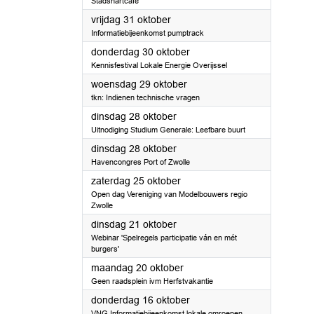
Stadshartcafé
2025
vrijdag 31 oktober
Informatiebijeenkomst pumptrack
2025
donderdag 30 oktober
Kennisfestival Lokale Energie Overijssel
2025
woensdag 29 oktober
tkn: Indienen technische vragen
2025
dinsdag 28 oktober
Uitnodiging Studium Generale: Leefbare buurt
2025
dinsdag 28 oktober
Havencongres Port of Zwolle
2025
zaterdag 25 oktober
Open dag Vereniging van Modelbouwers regio
Zwolle
2025
dinsdag 21 oktober
Webinar 'Spelregels participatie ván en mét
burgers'
2025
maandag 20 oktober
Geen raadsplein ivm Herfstvakantie
2025
donderdag 16 oktober
VNG Informatiebijeenkomst lokale omroepen