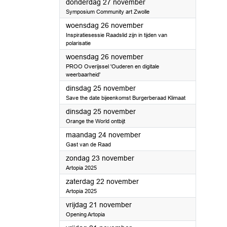
2025
donderdag 27 november
Symposium Community art Zwolle
2025
woensdag 26 november
Inspiratiesessie Raadslid zijn in tijden van
polarisatie
2025
woensdag 26 november
PROO Overijssel 'Ouderen en digitale
weerbaarheid'
2025
dinsdag 25 november
Save the date bijeenkomst Burgerberaad Klimaat
2025
dinsdag 25 november
Orange the World ontbijt
2025
maandag 24 november
Gast van de Raad
2025
zondag 23 november
Artopia 2025
2025
zaterdag 22 november
Artopia 2025
2025
vrijdag 21 november
Opening Artopia