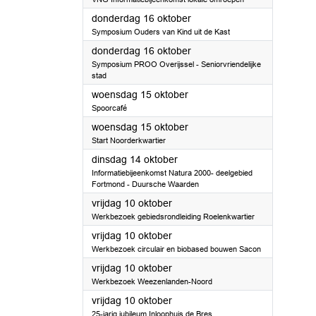
2025
donderdag 16 oktober
Symposium Ouders van Kind uit de Kast
2025
donderdag 16 oktober
Symposium PROO Overijssel - Seniorvriendelijke
stad
2025
woensdag 15 oktober
Spoorcafé
2025
woensdag 15 oktober
Start Noorderkwartier
2025
dinsdag 14 oktober
Informatiebijeenkomst Natura 2000- deelgebied
Fortmond - Duursche Waarden
2025
vrijdag 10 oktober
Werkbezoek gebiedsrondleiding Roelenkwartier
2025
vrijdag 10 oktober
Werkbezoek circulair en biobased bouwen Sacon
2025
vrijdag 10 oktober
Werkbezoek Weezenlanden-Noord
2025
vrijdag 10 oktober
25-jarig jubileum Inloophuis de Bres