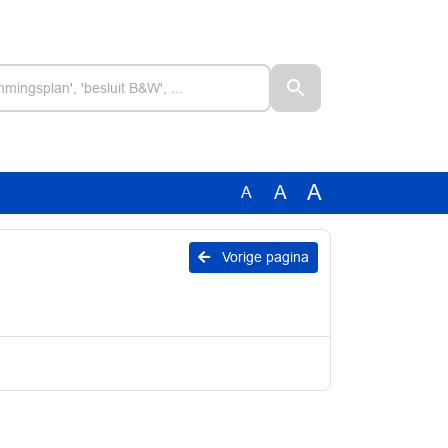
A
A
A
Vorige pagina