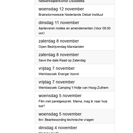
Netwerkbijeenkomst IJsseldelta
2025
woensdag 12 november
Brainstormsessie Nederlands Debat Instituut
2025
dinsdag 11 november
Aanleveren moties en amendementen (Voor 09.00
uur)
2025
zaterdag 8 november
Open Bedrijvendag Marslanden
2025
zaterdag 8 november
Save the date Raad op Zaterdag
2025
vrijdag 7 november
Werkbezoek Energie Voorst
2025
vrijdag 7 november
Werkbezoek Camping 't Hofje van Hoog-Zuthem
2025
woensdag 5 november
Film met panelgesprek: Mama, mag ik naar huis
toe?
2025
woensdag 5 november
tkn: Beantwoording technische vragen
2025
dinsdag 4 november