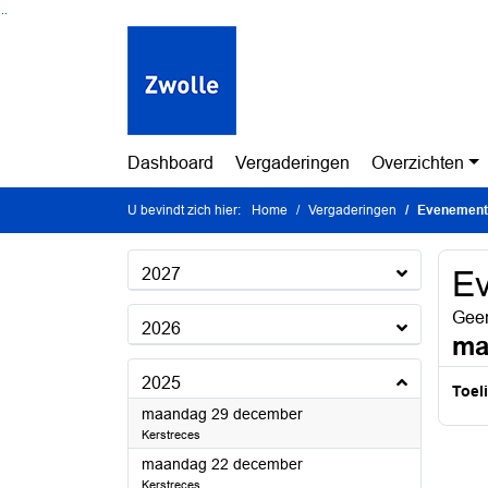
Ga naar de inhoud van deze pagina
Ga naar het zoeken
Ga naar het menu
Dashboard
Vergaderingen
Overzichten
U bevindt zich hier:
Home
Vergaderingen
Evenement
2027
E
Geen
2026
ma
2025
Toel
2025
maandag 29 december
Kerstreces
2025
maandag 22 december
Kerstreces