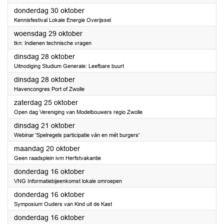
2025
donderdag 30 oktober
Kennisfestival Lokale Energie Overijssel
2025
woensdag 29 oktober
tkn: Indienen technische vragen
2025
dinsdag 28 oktober
Uitnodiging Studium Generale: Leefbare buurt
2025
dinsdag 28 oktober
Havencongres Port of Zwolle
2025
zaterdag 25 oktober
Open dag Vereniging van Modelbouwers regio Zwolle
2025
dinsdag 21 oktober
Webinar 'Spelregels participatie ván en mét burgers'
2025
maandag 20 oktober
Geen raadsplein ivm Herfstvakantie
2025
donderdag 16 oktober
VNG Informatiebijeenkomst lokale omroepen
2025
donderdag 16 oktober
Symposium Ouders van Kind uit de Kast
2025
donderdag 16 oktober