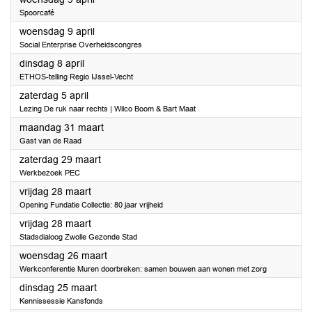
Spoorcafé
2025
woensdag 9 april
Social Enterprise Overheidscongres
2025
dinsdag 8 april
ETHOS-telling Regio IJssel-Vecht
2025
zaterdag 5 april
Lezing De ruk naar rechts | Wilco Boom & Bart Maat
2025
maandag 31 maart
Gast van de Raad
2025
zaterdag 29 maart
Werkbezoek PEC
2025
vrijdag 28 maart
Opening Fundatie Collectie: 80 jaar vrijheid
2025
vrijdag 28 maart
Stadsdialoog Zwolle Gezonde Stad
2025
woensdag 26 maart
Werkconferentie Muren doorbreken: samen bouwen aan wonen met zorg
2025
dinsdag 25 maart
Kennissessie Kansfonds