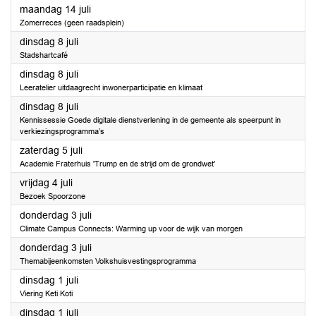
2025
maandag 14 juli
Zomerreces (geen raadsplein)
2025
dinsdag 8 juli
Stadshartcafé
2025
dinsdag 8 juli
Leeratelier uitdaagrecht inwonerparticipatie en klimaat
2025
dinsdag 8 juli
Kennissessie Goede digitale dienstverlening in de gemeente als speerpunt in
verkiezingsprogramma’s
2025
zaterdag 5 juli
Academie Fraterhuis 'Trump en de strijd om de grondwet'
2025
vrijdag 4 juli
Bezoek Spoorzone
2025
donderdag 3 juli
Climate Campus Connects: Warming up voor de wijk van morgen
2025
donderdag 3 juli
Themabijeenkomsten Volkshuisvestingsprogramma
2025
dinsdag 1 juli
Viering Keti Koti
2025
dinsdag 1 juli