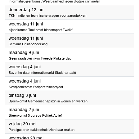
Informatiebijeenkomst Weerbaarheid tegen digitale criminelen
2025
donderdag 12 juni
TKN: Indienen technische vragen voorjaarsstukken
2025
woensdag 11 juni
bijeenkomst ‘Toekomst binnensport Zwolle’
2025
woensdag 11 juni
Seminar Crisisbeheersing
2025
maandag 9 juni
Geen raadsplein ivm Tweede Pinksterdag
2025
woensdag 4 juni
Save the date Informatiemarkt Stadshartcafé
2025
woensdag 4 juni
Slotbijeenkomst Stolpersteineproject
2025
dinsdag 3 juni
Bijeenkomst Gemeenschapszin in wonen en werken
2025
maandag 2 juni
Bijeenkomst 5 cursus Politiek Actief
2025
vrijdag 30 mei
Panelgesprek dakloosheid zichtbaar maken
2025
woensdag 28 mei