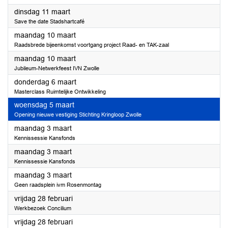
2025
dinsdag 11 maart
Save the date Stadshartcafé
2025
maandag 10 maart
Raadsbrede bijeenkomst voortgang project Raad- en TAK-zaal
2025
maandag 10 maart
Jubileum-Netwerkfeest IVN Zwolle
2025
donderdag 6 maart
Masterclass Ruimtelijke Ontwikkeling
2025
woensdag 5 maart
Opening nieuwe vestiging Stichting Kringloop Zwolle
2025
maandag 3 maart
Kennissessie Kansfonds
2025
maandag 3 maart
Kennissessie Kansfonds
2025
maandag 3 maart
Geen raadsplein ivm Rosenmontag
2025
vrijdag 28 februari
Werkbezoek Concilium
2025
vrijdag 28 februari