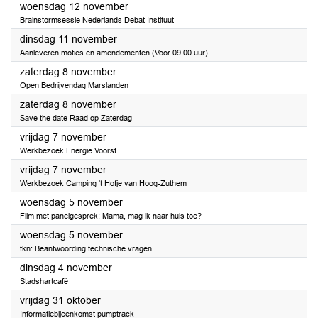
2025
woensdag 12 november
Brainstormsessie Nederlands Debat Instituut
2025
dinsdag 11 november
Aanleveren moties en amendementen (Voor 09.00 uur)
2025
zaterdag 8 november
Open Bedrijvendag Marslanden
2025
zaterdag 8 november
Save the date Raad op Zaterdag
2025
vrijdag 7 november
Werkbezoek Energie Voorst
2025
vrijdag 7 november
Werkbezoek Camping 't Hofje van Hoog-Zuthem
2025
woensdag 5 november
Film met panelgesprek: Mama, mag ik naar huis toe?
2025
woensdag 5 november
tkn: Beantwoording technische vragen
2025
dinsdag 4 november
Stadshartcafé
2025
vrijdag 31 oktober
Informatiebijeenkomst pumptrack