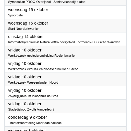
Symposium PROO Overijssel - Seniorvriendelijke stad
2025
woensdag 15 oktober
Spoorcafé
2025
woensdag 15 oktober
Start Noorderkwartier
2025
dinsdag 14 oktober
Informatiebijeenkomst Natura 2000- deelgebied Fortmond - Duursche Waarden
2025
vrijdag 10 oktober
Werkbezoek gebiedsrondleiding Roelenkwartier
2025
vrijdag 10 oktober
Werkbezoek circulair en biobased bouwen Sacon
2025
vrijdag 10 oktober
Werkbezoek Weezenlanden-Noord
2025
vrijdag 10 oktober
25-jarig jubileum Inloophuis de Bres
2025
vrijdag 10 oktober
Stadsdialoog Zwolle Armoedevrij
2025
donderdag 9 oktober
Theatervoorstelling Meer dan dakloos
2025
woensdag 8 oktober