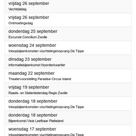
2025
vrijdag 26 september
Vechtdaldag
2025
vrijdag 26 september
Ontmoetingsdag
2025
donderdag 25 september
Excursie Concilium Zwolle
2025
woensdag 24 september
Inloopbijeenkomsten vluchtelingenopvang De Tippe
2025
dinsdag 23 september
informatiebijeenkomst Noorderkwartier
2025
maandag 22 september
Theatervoorstelling Paradise Circus Island
2025
vrijdag 19 september
Raads- en Statenledendag Regio Zwolle
2025
donderdag 18 september
Inloopbijeenkomsten vluchtelingenopvang De Tippe
2025
donderdag 18 september
Bijeenkomst Visie Leefbaar Platteland
2025
woensdag 17 september
Inloopbijeenkomsten vluchtelingenopvang De Tippe