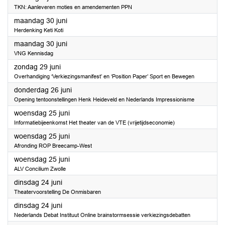
TKN: Aanleveren moties en amendementen PPN
2025
maandag 30 juni
Herdenking Keti Koti
2025
maandag 30 juni
VNG Kennisdag
2025
zondag 29 juni
Overhandiging ‘Verkiezingsmanifest’ en ‘Position Paper’ Sport en Bewegen
2025
donderdag 26 juni
Opening tentoonstellingen Henk Heideveld en Nederlands Impressionisme
2025
woensdag 25 juni
Informatiebijeenkomst Het theater van de VTE (vrijetijdseconomie)
2025
woensdag 25 juni
Afronding ROP Breecamp-West
2025
woensdag 25 juni
ALV Concilium Zwolle
2025
dinsdag 24 juni
Theatervoorstelling De Onmisbaren
2025
dinsdag 24 juni
Nederlands Debat Instituut Online brainstormsessie verkiezingsdebatten