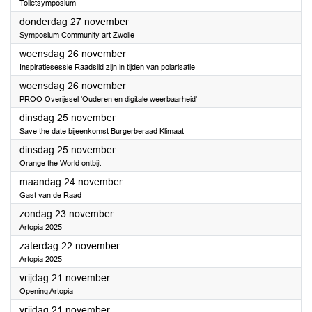
Toiletsymposium
2025
donderdag 27 november
Symposium Community art Zwolle
2025
woensdag 26 november
Inspiratiesessie Raadslid zijn in tijden van polarisatie
2025
woensdag 26 november
PROO Overijssel 'Ouderen en digitale weerbaarheid'
2025
dinsdag 25 november
Save the date bijeenkomst Burgerberaad Klimaat
2025
dinsdag 25 november
Orange the World ontbijt
2025
maandag 24 november
Gast van de Raad
2025
zondag 23 november
Artopia 2025
2025
zaterdag 22 november
Artopia 2025
2025
vrijdag 21 november
Opening Artopia
2025
vrijdag 21 november