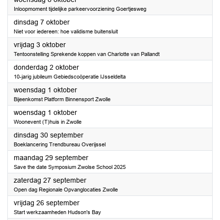
Inloopmoment tijdelijke parkeervoorziening Goertjesweg
2025
dinsdag 7 oktober
Niet voor iedereen: hoe validisme buitensluit
2025
vrijdag 3 oktober
Tentoonstelling Sprekende koppen van Charlotte van Pallandt
2025
donderdag 2 oktober
10-jarig jubileum Gebiedscoöperatie IJsseldelta
2025
woensdag 1 oktober
Bijeenkomst Platform Binnensport Zwolle
2025
woensdag 1 oktober
Woonevent (T)huis in Zwolle
2025
dinsdag 30 september
Boeklancering Trendbureau Overijssel
2025
maandag 29 september
Save the date Symposium Zwolse School 2025
2025
zaterdag 27 september
Open dag Regionale Opvanglocaties Zwolle
2025
vrijdag 26 september
Start werkzaamheden Hudson's Bay