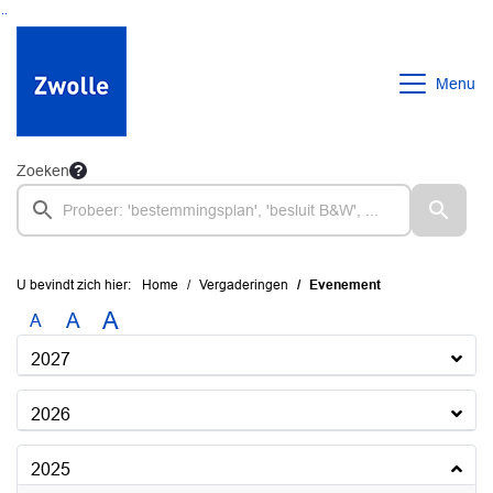
Ga naar de inhoud van deze pagina
Ga naar het zoeken
Ga naar het menu
Menu
Zoeken
U bevindt zich hier:
Home
Vergaderingen
Evenement
A
A
A
2027
2026
2025