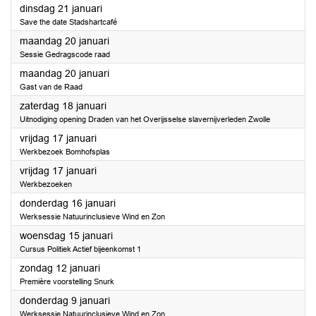
2025
dinsdag 21 januari
Save the date Stadshartcafé
2025
maandag 20 januari
Sessie Gedragscode raad
2025
maandag 20 januari
Gast van de Raad
2025
zaterdag 18 januari
Uitnodiging opening Draden van het Overijsselse slavernijverleden Zwolle
2025
vrijdag 17 januari
Werkbezoek Bomhofsplas
2025
vrijdag 17 januari
Werkbezoeken
2025
donderdag 16 januari
Werksessie Natuurinclusieve Wind en Zon
2025
woensdag 15 januari
Cursus Politiek Actief bijeenkomst 1
2025
zondag 12 januari
Première voorstelling Snurk
2025
donderdag 9 januari
Werksessie Natuurinclusieve Wind en Zon