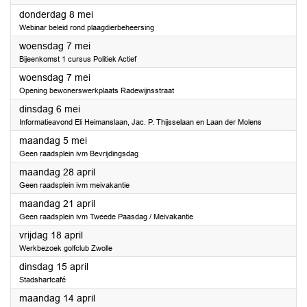
2025
donderdag 8 mei
Webinar beleid rond plaagdierbeheersing
2025
woensdag 7 mei
Bijeenkomst 1 cursus Politiek Actief
2025
woensdag 7 mei
Opening bewonerswerkplaats Radewijnsstraat
2025
dinsdag 6 mei
Informatieavond Eli Heimanslaan, Jac. P. Thijsselaan en Laan der Molens
2025
maandag 5 mei
Geen raadsplein ivm Bevrijdingsdag
2025
maandag 28 april
Geen raadsplein ivm meivakantie
2025
maandag 21 april
Geen raadsplein ivm Tweede Paasdag / Meivakantie
2025
vrijdag 18 april
Werkbezoek golfclub Zwolle
2025
dinsdag 15 april
Stadshartcafé
2025
maandag 14 april