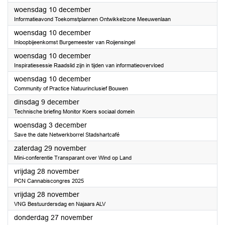
2025
woensdag 10 december
Informatieavond Toekomstplannen Ontwikkelzone Meeuwenlaan
2025
woensdag 10 december
Inloopbijeenkomst Burgemeester van Roijensingel
2025
woensdag 10 december
Inspiratiesessie Raadslid zijn in tijden van informatieovervloed
2025
woensdag 10 december
Community of Practice Natuurinclusief Bouwen
2025
dinsdag 9 december
Technische briefing Monitor Koers sociaal domein
2025
woensdag 3 december
Save the date Netwerkborrel Stadshartcafé
2025
zaterdag 29 november
Mini-conferentie Transparant over Wind op Land
2025
vrijdag 28 november
PCN Cannabiscongres 2025
2025
vrijdag 28 november
VNG Bestuurdersdag en Najaars ALV
2025
donderdag 27 november