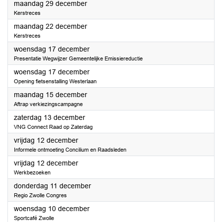
2025
maandag 29 december
Kerstreces
2025
maandag 22 december
Kerstreces
2025
woensdag 17 december
Presentatie Wegwijzer Gemeentelijke Emissiereductie
2025
woensdag 17 december
Opening fietsenstalling Westerlaan
2025
maandag 15 december
Aftrap verkiezingscampagne
2025
zaterdag 13 december
VNG Connect Raad op Zaterdag
2025
vrijdag 12 december
Informele ontmoeting Concilium en Raadsleden
2025
vrijdag 12 december
Werkbezoeken
2025
donderdag 11 december
Regio Zwolle Congres
2025
woensdag 10 december
Sportcafé Zwolle