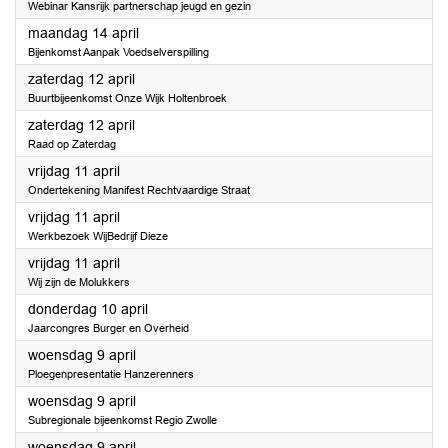
Webinar Kansrijk partnerschap jeugd en gezin
2025
maandag 14 april
Bijenkomst Aanpak Voedselverspilling
2025
zaterdag 12 april
Buurtbijeenkomst Onze Wijk Holtenbroek
2025
zaterdag 12 april
Raad op Zaterdag
2025
vrijdag 11 april
Ondertekening Manifest Rechtvaardige Straat
2025
vrijdag 11 april
Werkbezoek WijBedrijf Dieze
2025
vrijdag 11 april
Wij zijn de Molukkers
2025
donderdag 10 april
Jaarcongres Burger en Overheid
2025
woensdag 9 april
Ploegenpresentatie Hanzerenners
2025
woensdag 9 april
Subregionale bijeenkomst Regio Zwolle
2025
woensdag 9 april