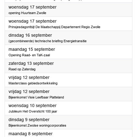
2025
woensdag 17 september
opening Huurteam Zwolle
2025
woensdag 17 september
Prinsjesdagontbijt De Maatschappij Departement Regio Zwolle
2025
dinsdag 16 september
(gecombineerde) technische briefing Energietransitie
2025
maandag 15 september
Opening Raad- en TaK-zaal
2025
zaterdag 13 september
Raad op Zaterdag
2025
vrijdag 12 september
Masterclass gebiedsontwikkeling
2025
vrijdag 12 september
Bijeenkomst Visie Leefbaar Platteland
2025
woensdag 10 september
Jubileum Het Oversticht 100 jaar
2025
dinsdag 9 september
Bijeenkomst Zwolse woningcorporaties
2025
maandag 8 september