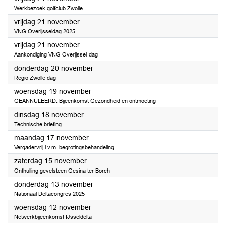
Werkbezoek golfclub Zwolle
2025
vrijdag 21 november
VNG Overijsseldag 2025
2025
vrijdag 21 november
Aankondiging VNG Overijssel-dag
2025
donderdag 20 november
Regio Zwolle dag
2025
woensdag 19 november
GEANNULEERD: Bijeenkomst Gezondheid en ontmoeting
2025
dinsdag 18 november
Technische briefing
2025
maandag 17 november
Vergadervrij i.v.m. begrotingsbehandeling
2025
zaterdag 15 november
Onthulling gevelsteen Gesina ter Borch
2025
donderdag 13 november
Nationaal Deltacongres 2025
2025
woensdag 12 november
Netwerkbijeenkomst IJsseldelta