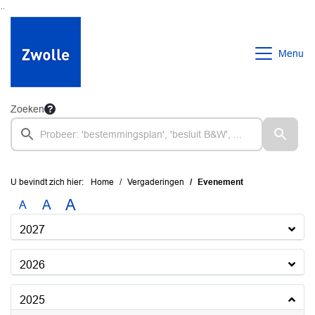
Ga naar de inhoud van deze pagina
Ga naar het zoeken
Ga naar het menu
Menu
Zoeken
U bevindt zich hier:
Home
Vergaderingen
Evenement
A
A
A
2027
2026
2025