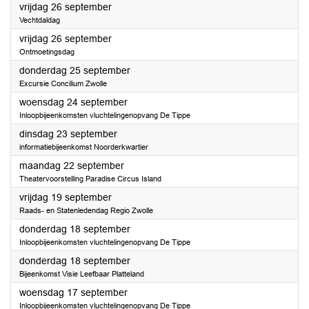
2025
vrijdag 26 september
Vechtdaldag
2025
vrijdag 26 september
Ontmoetingsdag
2025
donderdag 25 september
Excursie Concilium Zwolle
2025
woensdag 24 september
Inloopbijeenkomsten vluchtelingenopvang De Tippe
2025
dinsdag 23 september
informatiebijeenkomst Noorderkwartier
2025
maandag 22 september
Theatervoorstelling Paradise Circus Island
2025
vrijdag 19 september
Raads- en Statenledendag Regio Zwolle
2025
donderdag 18 september
Inloopbijeenkomsten vluchtelingenopvang De Tippe
2025
donderdag 18 september
Bijeenkomst Visie Leefbaar Platteland
2025
woensdag 17 september
Inloopbijeenkomsten vluchtelingenopvang De Tippe