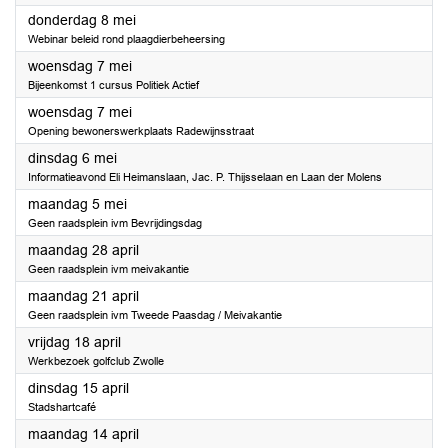
2025
donderdag 8 mei
Webinar beleid rond plaagdierbeheersing
2025
woensdag 7 mei
Bijeenkomst 1 cursus Politiek Actief
2025
woensdag 7 mei
Opening bewonerswerkplaats Radewijnsstraat
2025
dinsdag 6 mei
Informatieavond Eli Heimanslaan, Jac. P. Thijsselaan en Laan der Molens
2025
maandag 5 mei
Geen raadsplein ivm Bevrijdingsdag
2025
maandag 28 april
Geen raadsplein ivm meivakantie
2025
maandag 21 april
Geen raadsplein ivm Tweede Paasdag / Meivakantie
2025
vrijdag 18 april
Werkbezoek golfclub Zwolle
2025
dinsdag 15 april
Stadshartcafé
2025
maandag 14 april