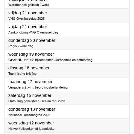
Werkbezoek golfclub Zwolle
2025
vrijdag 21 november
VNG Overijsseldag 2025
2025
vrijdag 21 november
Aankondiging VNG Overijssel-dag
2025
donderdag 20 november
Regio Zwolle dag
2025
woensdag 19 november
GEANNULEERD: Bijeenkomst Gezondheid en ontmoeting
2025
dinsdag 18 november
Technische briefing
2025
maandag 17 november
Vergadervrij i.v.m. begrotingsbehandeling
2025
zaterdag 15 november
Onthulling gevelsteen Gesina ter Borch
2025
donderdag 13 november
Nationaal Deltacongres 2025
2025
woensdag 12 november
Netwerkbijeenkomst IJsseldelta