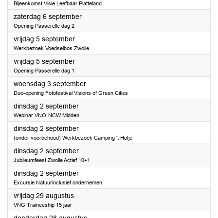
Bijeenkomst Visie Leefbaar Platteland
2025
zaterdag 6 september
Opening Passerelle dag 2
2025
vrijdag 5 september
Werkbezoek Voedselbos Zwolle
2025
vrijdag 5 september
Opening Passerelle dag 1
2025
woensdag 3 september
Duo-opening Fotofestival Visions of Green Cities
2025
dinsdag 2 september
Webinar VNO-NCW Midden
2025
dinsdag 2 september
(onder voorbehoud) Werkbezoek Camping 't Hofje
2025
dinsdag 2 september
Jubileumfeest Zwolle Actief 10+1
2025
dinsdag 2 september
Excursie Natuurinclusief ondernemen
2025
vrijdag 29 augustus
VNG Traineeship 15 jaar
2025