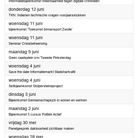
Informatiebijeenkomst Weerbaarheid tegen digitale criminelen
2025
donderdag 12 juni
TKN: Indienen technische vragen voorjaarsstukken
2025
woensdag 11 juni
bijeenkomst ‘Toekomst binnensport Zwolle’
2025
woensdag 11 juni
Seminar Crisisbeheersing
2025
maandag 9 juni
Geen raadsplein ivm Tweede Pinksterdag
2025
woensdag 4 juni
Save the date Informatiemarkt Stadshartcafé
2025
woensdag 4 juni
Slotbijeenkomst Stolpersteineproject
2025
dinsdag 3 juni
Bijeenkomst Gemeenschapszin in wonen en werken
2025
maandag 2 juni
Bijeenkomst 5 cursus Politiek Actief
2025
vrijdag 30 mei
Panelgesprek dakloosheid zichtbaar maken
2025
woensdag 28 mei