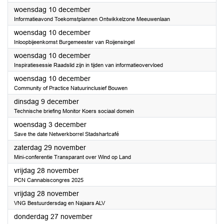
2025
woensdag 10 december
Informatieavond Toekomstplannen Ontwikkelzone Meeuwenlaan
2025
woensdag 10 december
Inloopbijeenkomst Burgemeester van Roijensingel
2025
woensdag 10 december
Inspiratiesessie Raadslid zijn in tijden van informatieovervloed
2025
woensdag 10 december
Community of Practice Natuurinclusief Bouwen
2025
dinsdag 9 december
Technische briefing Monitor Koers sociaal domein
2025
woensdag 3 december
Save the date Netwerkborrel Stadshartcafé
2025
zaterdag 29 november
Mini-conferentie Transparant over Wind op Land
2025
vrijdag 28 november
PCN Cannabiscongres 2025
2025
vrijdag 28 november
VNG Bestuurdersdag en Najaars ALV
2025
donderdag 27 november