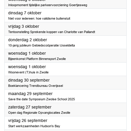
Inloopmoment tijdelijke parkeervoorziening Goertjesweg
2025
dinsdag 7 oktober
Niet voor iedereen: hoe validisme buitensluit
2025
vrijdag 3 oktober
Tentoonstelling Sprekende koppen van Charlotte van Pallandt
2025
donderdag 2 oktober
10-jarig jubileum Gebiedscoöperatie IJsseldelta
2025
woensdag 1 oktober
Bijeenkomst Platform Binnensport Zwolle
2025
woensdag 1 oktober
Woonevent (T)huis in Zwolle
2025
dinsdag 30 september
Boeklancering Trendbureau Overijssel
2025
maandag 29 september
Save the date Symposium Zwolse School 2025
2025
zaterdag 27 september
Open dag Regionale Opvanglocaties Zwolle
2025
vrijdag 26 september
Start werkzaamheden Hudson's Bay