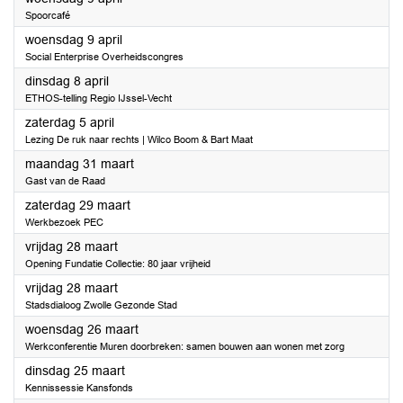
Spoorcafé
2025
woensdag 9 april
Social Enterprise Overheidscongres
2025
dinsdag 8 april
ETHOS-telling Regio IJssel-Vecht
2025
zaterdag 5 april
Lezing De ruk naar rechts | Wilco Boom & Bart Maat
2025
maandag 31 maart
Gast van de Raad
2025
zaterdag 29 maart
Werkbezoek PEC
2025
vrijdag 28 maart
Opening Fundatie Collectie: 80 jaar vrijheid
2025
vrijdag 28 maart
Stadsdialoog Zwolle Gezonde Stad
2025
woensdag 26 maart
Werkconferentie Muren doorbreken: samen bouwen aan wonen met zorg
2025
dinsdag 25 maart
Kennissessie Kansfonds