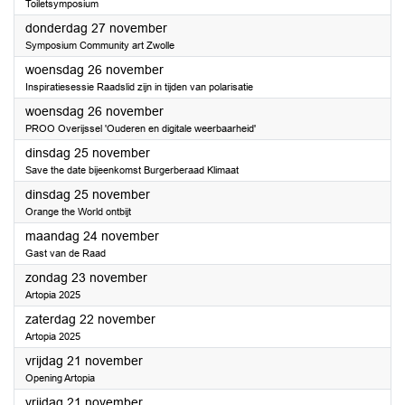
Toiletsymposium
2025
donderdag 27 november
Symposium Community art Zwolle
2025
woensdag 26 november
Inspiratiesessie Raadslid zijn in tijden van polarisatie
2025
woensdag 26 november
PROO Overijssel 'Ouderen en digitale weerbaarheid'
2025
dinsdag 25 november
Save the date bijeenkomst Burgerberaad Klimaat
2025
dinsdag 25 november
Orange the World ontbijt
2025
maandag 24 november
Gast van de Raad
2025
zondag 23 november
Artopia 2025
2025
zaterdag 22 november
Artopia 2025
2025
vrijdag 21 november
Opening Artopia
2025
vrijdag 21 november