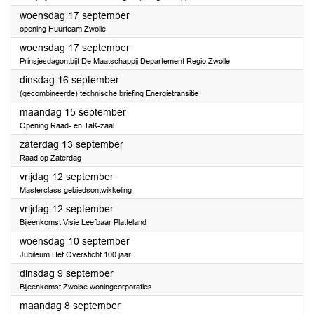
2025
woensdag 17 september
opening Huurteam Zwolle
2025
woensdag 17 september
Prinsjesdagontbijt De Maatschappij Departement Regio Zwolle
2025
dinsdag 16 september
(gecombineerde) technische briefing Energietransitie
2025
maandag 15 september
Opening Raad- en TaK-zaal
2025
zaterdag 13 september
Raad op Zaterdag
2025
vrijdag 12 september
Masterclass gebiedsontwikkeling
2025
vrijdag 12 september
Bijeenkomst Visie Leefbaar Platteland
2025
woensdag 10 september
Jubileum Het Oversticht 100 jaar
2025
dinsdag 9 september
Bijeenkomst Zwolse woningcorporaties
2025
maandag 8 september