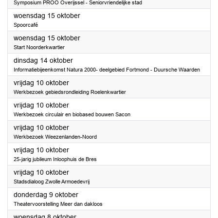
Symposium PROO Overijssel - Seniorvriendelijke stad
2025
woensdag 15 oktober
Spoorcafé
2025
woensdag 15 oktober
Start Noorderkwartier
2025
dinsdag 14 oktober
Informatiebijeenkomst Natura 2000- deelgebied Fortmond - Duursche Waarden
2025
vrijdag 10 oktober
Werkbezoek gebiedsrondleiding Roelenkwartier
2025
vrijdag 10 oktober
Werkbezoek circulair en biobased bouwen Sacon
2025
vrijdag 10 oktober
Werkbezoek Weezenlanden-Noord
2025
vrijdag 10 oktober
25-jarig jubileum Inloophuis de Bres
2025
vrijdag 10 oktober
Stadsdialoog Zwolle Armoedevrij
2025
donderdag 9 oktober
Theatervoorstelling Meer dan dakloos
2025
woensdag 8 oktober