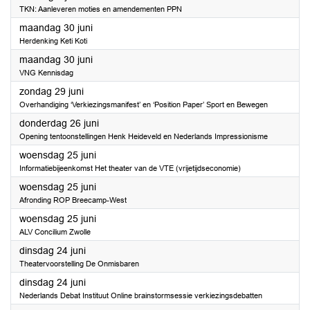
TKN: Aanleveren moties en amendementen PPN
2025
maandag 30 juni
Herdenking Keti Koti
2025
maandag 30 juni
VNG Kennisdag
2025
zondag 29 juni
Overhandiging ‘Verkiezingsmanifest’ en ‘Position Paper’ Sport en Bewegen
2025
donderdag 26 juni
Opening tentoonstellingen Henk Heideveld en Nederlands Impressionisme
2025
woensdag 25 juni
Informatiebijeenkomst Het theater van de VTE (vrijetijdseconomie)
2025
woensdag 25 juni
Afronding ROP Breecamp-West
2025
woensdag 25 juni
ALV Concilium Zwolle
2025
dinsdag 24 juni
Theatervoorstelling De Onmisbaren
2025
dinsdag 24 juni
Nederlands Debat Instituut Online brainstormsessie verkiezingsdebatten