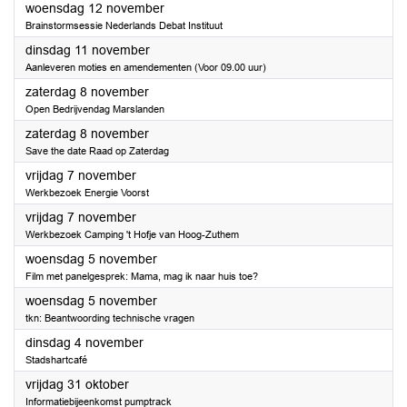
2025
woensdag 12 november
Brainstormsessie Nederlands Debat Instituut
2025
dinsdag 11 november
Aanleveren moties en amendementen (Voor 09.00 uur)
2025
zaterdag 8 november
Open Bedrijvendag Marslanden
2025
zaterdag 8 november
Save the date Raad op Zaterdag
2025
vrijdag 7 november
Werkbezoek Energie Voorst
2025
vrijdag 7 november
Werkbezoek Camping 't Hofje van Hoog-Zuthem
2025
woensdag 5 november
Film met panelgesprek: Mama, mag ik naar huis toe?
2025
woensdag 5 november
tkn: Beantwoording technische vragen
2025
dinsdag 4 november
Stadshartcafé
2025
vrijdag 31 oktober
Informatiebijeenkomst pumptrack