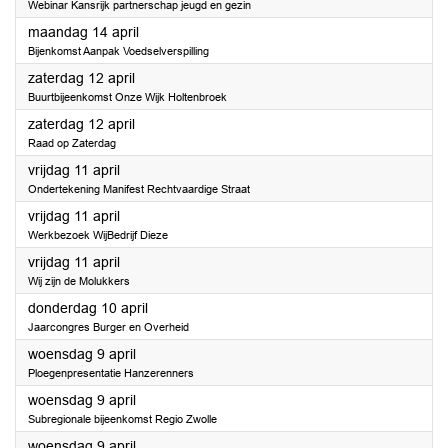
Webinar Kansrijk partnerschap jeugd en gezin
2025
maandag 14 april
Bijenkomst Aanpak Voedselverspilling
2025
zaterdag 12 april
Buurtbijeenkomst Onze Wijk Holtenbroek
2025
zaterdag 12 april
Raad op Zaterdag
2025
vrijdag 11 april
Ondertekening Manifest Rechtvaardige Straat
2025
vrijdag 11 april
Werkbezoek WijBedrijf Dieze
2025
vrijdag 11 april
Wij zijn de Molukkers
2025
donderdag 10 april
Jaarcongres Burger en Overheid
2025
woensdag 9 april
Ploegenpresentatie Hanzerenners
2025
woensdag 9 april
Subregionale bijeenkomst Regio Zwolle
2025
woensdag 9 april