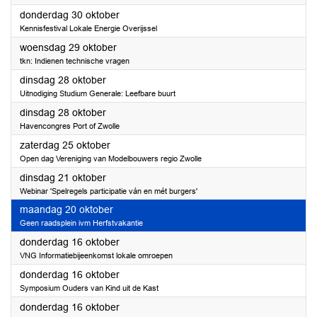
2025
donderdag 30 oktober
Kennisfestival Lokale Energie Overijssel
2025
woensdag 29 oktober
tkn: Indienen technische vragen
2025
dinsdag 28 oktober
Uitnodiging Studium Generale: Leefbare buurt
2025
dinsdag 28 oktober
Havencongres Port of Zwolle
2025
zaterdag 25 oktober
Open dag Vereniging van Modelbouwers regio Zwolle
2025
dinsdag 21 oktober
Webinar 'Spelregels participatie ván en mét burgers'
2025
maandag 20 oktober
Geen raadsplein ivm Herfstvakantie
2025
donderdag 16 oktober
VNG Informatiebijeenkomst lokale omroepen
2025
donderdag 16 oktober
Symposium Ouders van Kind uit de Kast
2025
donderdag 16 oktober