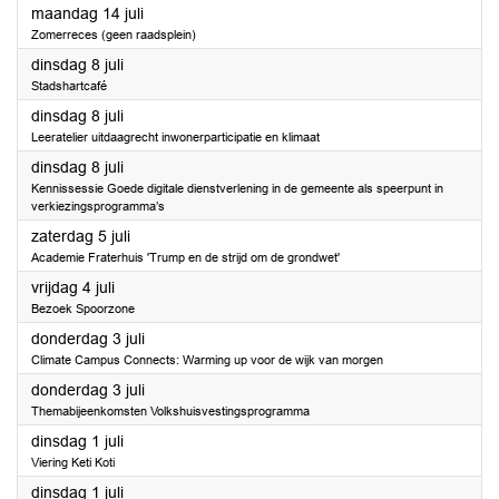
2025
maandag 14 juli
Zomerreces (geen raadsplein)
2025
dinsdag 8 juli
Stadshartcafé
2025
dinsdag 8 juli
Leeratelier uitdaagrecht inwonerparticipatie en klimaat
2025
dinsdag 8 juli
Kennissessie Goede digitale dienstverlening in de gemeente als speerpunt in
verkiezingsprogramma’s
2025
zaterdag 5 juli
Academie Fraterhuis 'Trump en de strijd om de grondwet'
2025
vrijdag 4 juli
Bezoek Spoorzone
2025
donderdag 3 juli
Climate Campus Connects: Warming up voor de wijk van morgen
2025
donderdag 3 juli
Themabijeenkomsten Volkshuisvestingsprogramma
2025
dinsdag 1 juli
Viering Keti Koti
2025
dinsdag 1 juli