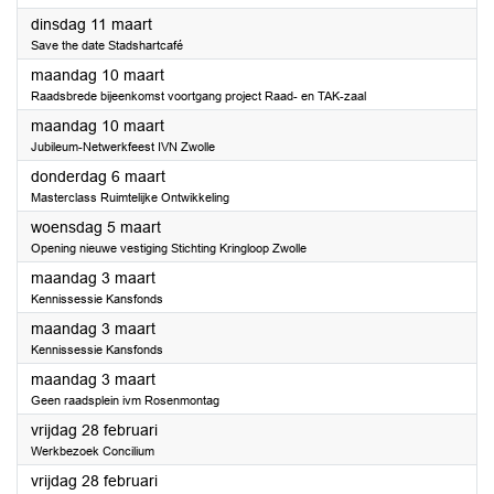
2025
dinsdag 11 maart
Save the date Stadshartcafé
2025
maandag 10 maart
Raadsbrede bijeenkomst voortgang project Raad- en TAK-zaal
2025
maandag 10 maart
Jubileum-Netwerkfeest IVN Zwolle
2025
donderdag 6 maart
Masterclass Ruimtelijke Ontwikkeling
2025
woensdag 5 maart
Opening nieuwe vestiging Stichting Kringloop Zwolle
2025
maandag 3 maart
Kennissessie Kansfonds
2025
maandag 3 maart
Kennissessie Kansfonds
2025
maandag 3 maart
Geen raadsplein ivm Rosenmontag
2025
vrijdag 28 februari
Werkbezoek Concilium
2025
vrijdag 28 februari