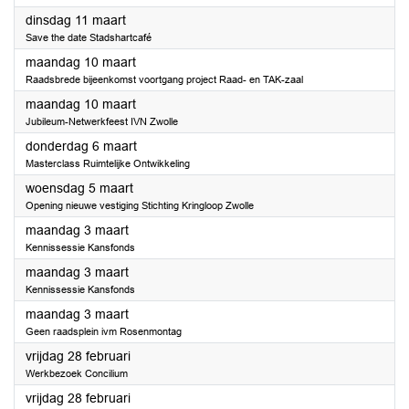
2025
dinsdag 11 maart
Save the date Stadshartcafé
2025
maandag 10 maart
Raadsbrede bijeenkomst voortgang project Raad- en TAK-zaal
2025
maandag 10 maart
Jubileum-Netwerkfeest IVN Zwolle
2025
donderdag 6 maart
Masterclass Ruimtelijke Ontwikkeling
2025
woensdag 5 maart
Opening nieuwe vestiging Stichting Kringloop Zwolle
2025
maandag 3 maart
Kennissessie Kansfonds
2025
maandag 3 maart
Kennissessie Kansfonds
2025
maandag 3 maart
Geen raadsplein ivm Rosenmontag
2025
vrijdag 28 februari
Werkbezoek Concilium
2025
vrijdag 28 februari