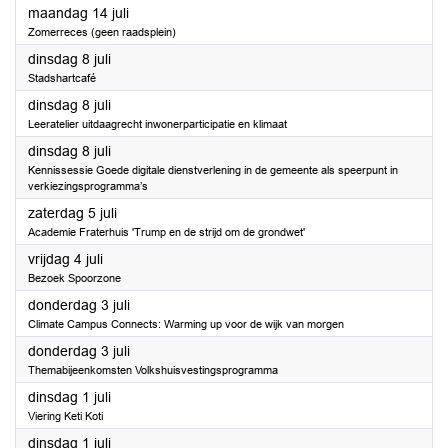
2025
maandag 14 juli
Zomerreces (geen raadsplein)
2025
dinsdag 8 juli
Stadshartcafé
2025
dinsdag 8 juli
Leeratelier uitdaagrecht inwonerparticipatie en klimaat
2025
dinsdag 8 juli
Kennissessie Goede digitale dienstverlening in de gemeente als speerpunt in
verkiezingsprogramma’s
2025
zaterdag 5 juli
Academie Fraterhuis 'Trump en de strijd om de grondwet'
2025
vrijdag 4 juli
Bezoek Spoorzone
2025
donderdag 3 juli
Climate Campus Connects: Warming up voor de wijk van morgen
2025
donderdag 3 juli
Themabijeenkomsten Volkshuisvestingsprogramma
2025
dinsdag 1 juli
Viering Keti Koti
2025
dinsdag 1 juli