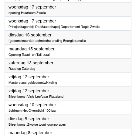
2025
woensdag 17 september
opening Huurteam Zwolle
2025
woensdag 17 september
Prinsjesdagontbijt De Maatschappij Departement Regio Zwolle
2025
dinsdag 16 september
(gecombineerde) technische briefing Energietransitie
2025
maandag 15 september
Opening Raad- en TaK-zaal
2025
zaterdag 13 september
Raad op Zaterdag
2025
vrijdag 12 september
Masterclass gebiedsontwikkeling
2025
vrijdag 12 september
Bijeenkomst Visie Leefbaar Platteland
2025
woensdag 10 september
Jubileum Het Oversticht 100 jaar
2025
dinsdag 9 september
Bijeenkomst Zwolse woningcorporaties
2025
maandag 8 september