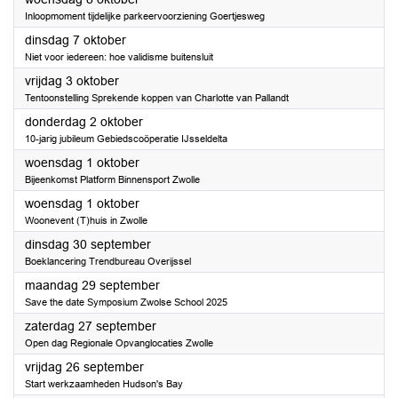
Inloopmoment tijdelijke parkeervoorziening Goertjesweg
2025
dinsdag 7 oktober
Niet voor iedereen: hoe validisme buitensluit
2025
vrijdag 3 oktober
Tentoonstelling Sprekende koppen van Charlotte van Pallandt
2025
donderdag 2 oktober
10-jarig jubileum Gebiedscoöperatie IJsseldelta
2025
woensdag 1 oktober
Bijeenkomst Platform Binnensport Zwolle
2025
woensdag 1 oktober
Woonevent (T)huis in Zwolle
2025
dinsdag 30 september
Boeklancering Trendbureau Overijssel
2025
maandag 29 september
Save the date Symposium Zwolse School 2025
2025
zaterdag 27 september
Open dag Regionale Opvanglocaties Zwolle
2025
vrijdag 26 september
Start werkzaamheden Hudson's Bay