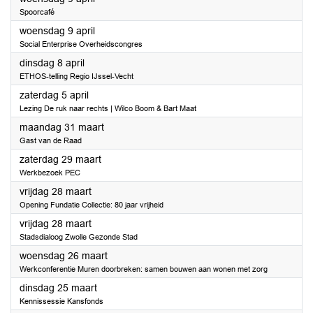
Spoorcafé
2025
woensdag 9 april
Social Enterprise Overheidscongres
2025
dinsdag 8 april
ETHOS-telling Regio IJssel-Vecht
2025
zaterdag 5 april
Lezing De ruk naar rechts | Wilco Boom & Bart Maat
2025
maandag 31 maart
Gast van de Raad
2025
zaterdag 29 maart
Werkbezoek PEC
2025
vrijdag 28 maart
Opening Fundatie Collectie: 80 jaar vrijheid
2025
vrijdag 28 maart
Stadsdialoog Zwolle Gezonde Stad
2025
woensdag 26 maart
Werkconferentie Muren doorbreken: samen bouwen aan wonen met zorg
2025
dinsdag 25 maart
Kennissessie Kansfonds