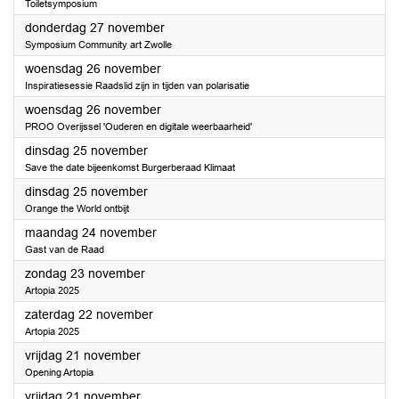
Toiletsymposium
2025
donderdag 27 november
Symposium Community art Zwolle
2025
woensdag 26 november
Inspiratiesessie Raadslid zijn in tijden van polarisatie
2025
woensdag 26 november
PROO Overijssel 'Ouderen en digitale weerbaarheid'
2025
dinsdag 25 november
Save the date bijeenkomst Burgerberaad Klimaat
2025
dinsdag 25 november
Orange the World ontbijt
2025
maandag 24 november
Gast van de Raad
2025
zondag 23 november
Artopia 2025
2025
zaterdag 22 november
Artopia 2025
2025
vrijdag 21 november
Opening Artopia
2025
vrijdag 21 november