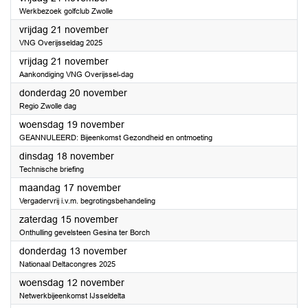
Werkbezoek golfclub Zwolle
2025
vrijdag 21 november
VNG Overijsseldag 2025
2025
vrijdag 21 november
Aankondiging VNG Overijssel-dag
2025
donderdag 20 november
Regio Zwolle dag
2025
woensdag 19 november
GEANNULEERD: Bijeenkomst Gezondheid en ontmoeting
2025
dinsdag 18 november
Technische briefing
2025
maandag 17 november
Vergadervrij i.v.m. begrotingsbehandeling
2025
zaterdag 15 november
Onthulling gevelsteen Gesina ter Borch
2025
donderdag 13 november
Nationaal Deltacongres 2025
2025
woensdag 12 november
Netwerkbijeenkomst IJsseldelta