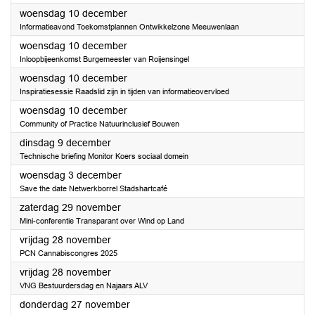
2025
woensdag 10 december
Informatieavond Toekomstplannen Ontwikkelzone Meeuwenlaan
2025
woensdag 10 december
Inloopbijeenkomst Burgemeester van Roijensingel
2025
woensdag 10 december
Inspiratiesessie Raadslid zijn in tijden van informatieovervloed
2025
woensdag 10 december
Community of Practice Natuurinclusief Bouwen
2025
dinsdag 9 december
Technische briefing Monitor Koers sociaal domein
2025
woensdag 3 december
Save the date Netwerkborrel Stadshartcafé
2025
zaterdag 29 november
Mini-conferentie Transparant over Wind op Land
2025
vrijdag 28 november
PCN Cannabiscongres 2025
2025
vrijdag 28 november
VNG Bestuurdersdag en Najaars ALV
2025
donderdag 27 november