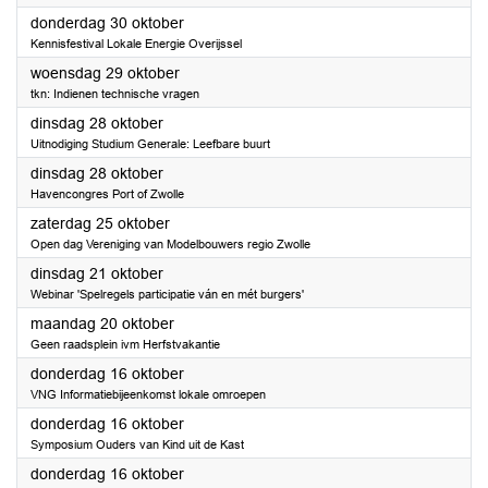
2025
donderdag 30 oktober
Kennisfestival Lokale Energie Overijssel
2025
woensdag 29 oktober
tkn: Indienen technische vragen
2025
dinsdag 28 oktober
Uitnodiging Studium Generale: Leefbare buurt
2025
dinsdag 28 oktober
Havencongres Port of Zwolle
2025
zaterdag 25 oktober
Open dag Vereniging van Modelbouwers regio Zwolle
2025
dinsdag 21 oktober
Webinar 'Spelregels participatie ván en mét burgers'
2025
maandag 20 oktober
Geen raadsplein ivm Herfstvakantie
2025
donderdag 16 oktober
VNG Informatiebijeenkomst lokale omroepen
2025
donderdag 16 oktober
Symposium Ouders van Kind uit de Kast
2025
donderdag 16 oktober