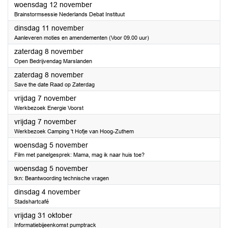
2025
woensdag 12 november
Brainstormsessie Nederlands Debat Instituut
2025
dinsdag 11 november
Aanleveren moties en amendementen (Voor 09.00 uur)
2025
zaterdag 8 november
Open Bedrijvendag Marslanden
2025
zaterdag 8 november
Save the date Raad op Zaterdag
2025
vrijdag 7 november
Werkbezoek Energie Voorst
2025
vrijdag 7 november
Werkbezoek Camping 't Hofje van Hoog-Zuthem
2025
woensdag 5 november
Film met panelgesprek: Mama, mag ik naar huis toe?
2025
woensdag 5 november
tkn: Beantwoording technische vragen
2025
dinsdag 4 november
Stadshartcafé
2025
vrijdag 31 oktober
Informatiebijeenkomst pumptrack