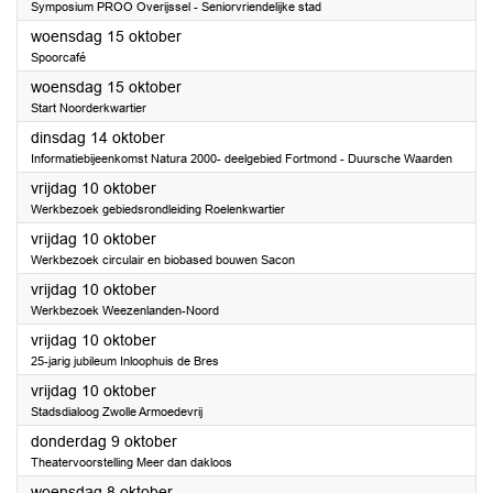
Symposium PROO Overijssel - Seniorvriendelijke stad
2025
woensdag 15 oktober
Spoorcafé
2025
woensdag 15 oktober
Start Noorderkwartier
2025
dinsdag 14 oktober
Informatiebijeenkomst Natura 2000- deelgebied Fortmond - Duursche Waarden
2025
vrijdag 10 oktober
Werkbezoek gebiedsrondleiding Roelenkwartier
2025
vrijdag 10 oktober
Werkbezoek circulair en biobased bouwen Sacon
2025
vrijdag 10 oktober
Werkbezoek Weezenlanden-Noord
2025
vrijdag 10 oktober
25-jarig jubileum Inloophuis de Bres
2025
vrijdag 10 oktober
Stadsdialoog Zwolle Armoedevrij
2025
donderdag 9 oktober
Theatervoorstelling Meer dan dakloos
2025
woensdag 8 oktober