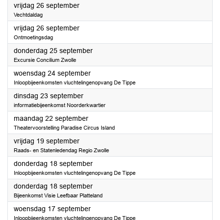
2025
vrijdag 26 september
Vechtdaldag
2025
vrijdag 26 september
Ontmoetingsdag
2025
donderdag 25 september
Excursie Concilium Zwolle
2025
woensdag 24 september
Inloopbijeenkomsten vluchtelingenopvang De Tippe
2025
dinsdag 23 september
informatiebijeenkomst Noorderkwartier
2025
maandag 22 september
Theatervoorstelling Paradise Circus Island
2025
vrijdag 19 september
Raads- en Statenledendag Regio Zwolle
2025
donderdag 18 september
Inloopbijeenkomsten vluchtelingenopvang De Tippe
2025
donderdag 18 september
Bijeenkomst Visie Leefbaar Platteland
2025
woensdag 17 september
Inloopbijeenkomsten vluchtelingenopvang De Tippe