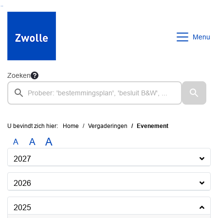
Ga naar de inhoud van deze pagina
Ga naar het zoeken
Ga naar het menu
Menu
Zoeken
U bevindt zich hier:
Home
Vergaderingen
Evenement
A
A
A
2027
2026
2025