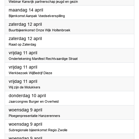
Webinar Kansrijk partnerschap jeugd en gezin
2025
maandag 14 april
Bijenkomst Aanpak Voedselverspilling
2025
zaterdag 12 april
Buurtbijeenkomst Onze Wijk Holtenbroek
2025
zaterdag 12 april
Raad op Zaterdag
2025
vrijdag 11 april
Ondertekening Manifest Rechtvaardige Straat
2025
vrijdag 11 april
Werkbezoek WijBedrijf Dieze
2025
vrijdag 11 april
Wij zijn de Molukkers
2025
donderdag 10 april
Jaarcongres Burger en Overheid
2025
woensdag 9 april
Ploegenpresentatie Hanzerenners
2025
woensdag 9 april
Subregionale bijeenkomst Regio Zwolle
2025
woensdag 9 april