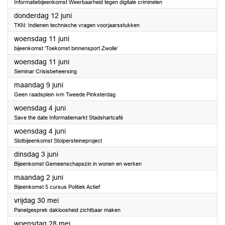
Informatiebijeenkomst Weerbaarheid tegen digitale criminelen
2025
donderdag 12 juni
TKN: Indienen technische vragen voorjaarsstukken
2025
woensdag 11 juni
bijeenkomst ‘Toekomst binnensport Zwolle’
2025
woensdag 11 juni
Seminar Crisisbeheersing
2025
maandag 9 juni
Geen raadsplein ivm Tweede Pinksterdag
2025
woensdag 4 juni
Save the date Informatiemarkt Stadshartcafé
2025
woensdag 4 juni
Slotbijeenkomst Stolpersteineproject
2025
dinsdag 3 juni
Bijeenkomst Gemeenschapszin in wonen en werken
2025
maandag 2 juni
Bijeenkomst 5 cursus Politiek Actief
2025
vrijdag 30 mei
Panelgesprek dakloosheid zichtbaar maken
2025
woensdag 28 mei