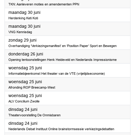
TKN: Aanleveren moties en amendementen PPN
2025
maandag 30 juni
Herdenking Keti Koti
2025
maandag 30 juni
VNG Kennisdag
2025
zondag 29 juni
Overhandiging ‘Verkiezingsmanifest’ en ‘Position Paper’ Sport en Bewegen
2025
donderdag 26 juni
Opening tentoonstellingen Henk Heideveld en Nederlands Impressionisme
2025
woensdag 25 juni
Informatiebijeenkomst Het theater van de VTE (vrijetijdseconomie)
2025
woensdag 25 juni
Afronding ROP Breecamp-West
2025
woensdag 25 juni
ALV Concilium Zwolle
2025
dinsdag 24 juni
Theatervoorstelling De Onmisbaren
2025
dinsdag 24 juni
Nederlands Debat Instituut Online brainstormsessie verkiezingsdebatten