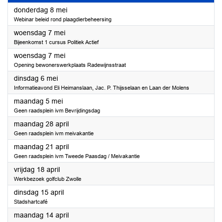
2025
donderdag 8 mei
Webinar beleid rond plaagdierbeheersing
2025
woensdag 7 mei
Bijeenkomst 1 cursus Politiek Actief
2025
woensdag 7 mei
Opening bewonerswerkplaats Radewijnsstraat
2025
dinsdag 6 mei
Informatieavond Eli Heimanslaan, Jac. P. Thijsselaan en Laan der Molens
2025
maandag 5 mei
Geen raadsplein ivm Bevrijdingsdag
2025
maandag 28 april
Geen raadsplein ivm meivakantie
2025
maandag 21 april
Geen raadsplein ivm Tweede Paasdag / Meivakantie
2025
vrijdag 18 april
Werkbezoek golfclub Zwolle
2025
dinsdag 15 april
Stadshartcafé
2025
maandag 14 april