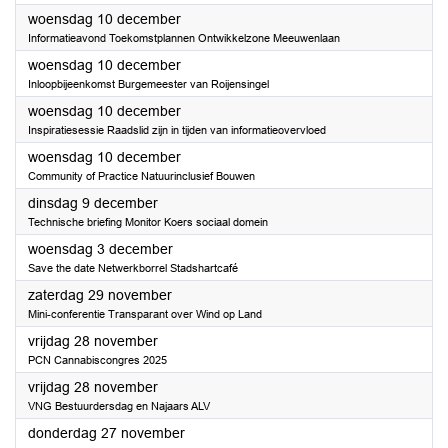
2025
woensdag 10 december
Informatieavond Toekomstplannen Ontwikkelzone Meeuwenlaan
2025
woensdag 10 december
Inloopbijeenkomst Burgemeester van Roijensingel
2025
woensdag 10 december
Inspiratiesessie Raadslid zijn in tijden van informatieovervloed
2025
woensdag 10 december
Community of Practice Natuurinclusief Bouwen
2025
dinsdag 9 december
Technische briefing Monitor Koers sociaal domein
2025
woensdag 3 december
Save the date Netwerkborrel Stadshartcafé
2025
zaterdag 29 november
Mini-conferentie Transparant over Wind op Land
2025
vrijdag 28 november
PCN Cannabiscongres 2025
2025
vrijdag 28 november
VNG Bestuurdersdag en Najaars ALV
2025
donderdag 27 november