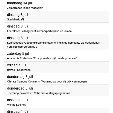
2025
maandag 14 juli
Zomerreces (geen raadsplein)
2025
dinsdag 8 juli
Stadshartcafé
2025
dinsdag 8 juli
Leeratelier uitdaagrecht inwonerparticipatie en klimaat
2025
dinsdag 8 juli
Kennissessie Goede digitale dienstverlening in de gemeente als speerpunt in
verkiezingsprogramma’s
2025
zaterdag 5 juli
Academie Fraterhuis 'Trump en de strijd om de grondwet'
2025
vrijdag 4 juli
Bezoek Spoorzone
2025
donderdag 3 juli
Climate Campus Connects: Warming up voor de wijk van morgen
2025
donderdag 3 juli
Themabijeenkomsten Volkshuisvestingsprogramma
2025
dinsdag 1 juli
Viering Keti Koti
2025
dinsdag 1 juli