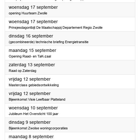
2025
woensdag 17 september
opening Huurteam Zwolle
2025
woensdag 17 september
Prinsjesdagontbijt De Maatschappij Departement Regio Zwolle
2025
dinsdag 16 september
(gecombineerde) technische briefing Energietransitie
2025
maandag 15 september
Opening Raad- en TaK-zaal
2025
zaterdag 13 september
Raad op Zaterdag
2025
vrijdag 12 september
Masterclass gebiedsontwikkeling
2025
vrijdag 12 september
Bijeenkomst Visie Leefbaar Platteland
2025
woensdag 10 september
Jubileum Het Oversticht 100 jaar
2025
dinsdag 9 september
Bijeenkomst Zwolse woningcorporaties
2025
maandag 8 september