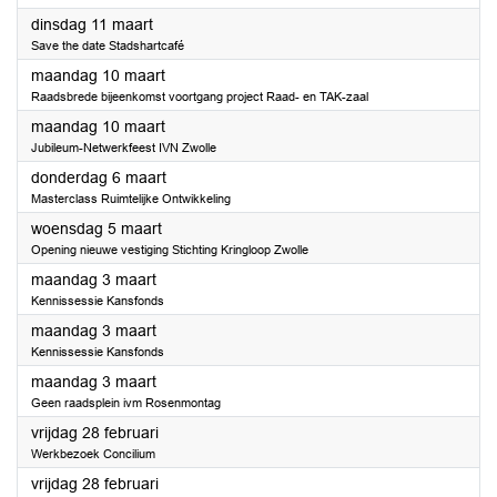
2025
dinsdag 11 maart
Save the date Stadshartcafé
2025
maandag 10 maart
Raadsbrede bijeenkomst voortgang project Raad- en TAK-zaal
2025
maandag 10 maart
Jubileum-Netwerkfeest IVN Zwolle
2025
donderdag 6 maart
Masterclass Ruimtelijke Ontwikkeling
2025
woensdag 5 maart
Opening nieuwe vestiging Stichting Kringloop Zwolle
2025
maandag 3 maart
Kennissessie Kansfonds
2025
maandag 3 maart
Kennissessie Kansfonds
2025
maandag 3 maart
Geen raadsplein ivm Rosenmontag
2025
vrijdag 28 februari
Werkbezoek Concilium
2025
vrijdag 28 februari