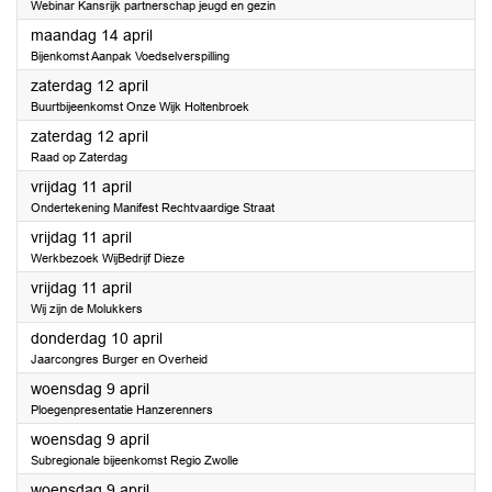
Webinar Kansrijk partnerschap jeugd en gezin
2025
maandag 14 april
Bijenkomst Aanpak Voedselverspilling
2025
zaterdag 12 april
Buurtbijeenkomst Onze Wijk Holtenbroek
2025
zaterdag 12 april
Raad op Zaterdag
2025
vrijdag 11 april
Ondertekening Manifest Rechtvaardige Straat
2025
vrijdag 11 april
Werkbezoek WijBedrijf Dieze
2025
vrijdag 11 april
Wij zijn de Molukkers
2025
donderdag 10 april
Jaarcongres Burger en Overheid
2025
woensdag 9 april
Ploegenpresentatie Hanzerenners
2025
woensdag 9 april
Subregionale bijeenkomst Regio Zwolle
2025
woensdag 9 april