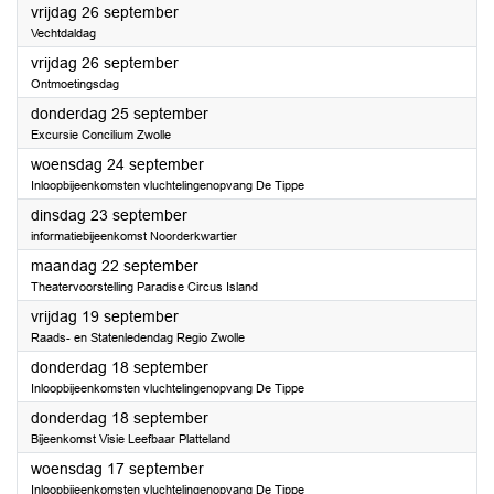
2025
vrijdag 26 september
Vechtdaldag
2025
vrijdag 26 september
Ontmoetingsdag
2025
donderdag 25 september
Excursie Concilium Zwolle
2025
woensdag 24 september
Inloopbijeenkomsten vluchtelingenopvang De Tippe
2025
dinsdag 23 september
informatiebijeenkomst Noorderkwartier
2025
maandag 22 september
Theatervoorstelling Paradise Circus Island
2025
vrijdag 19 september
Raads- en Statenledendag Regio Zwolle
2025
donderdag 18 september
Inloopbijeenkomsten vluchtelingenopvang De Tippe
2025
donderdag 18 september
Bijeenkomst Visie Leefbaar Platteland
2025
woensdag 17 september
Inloopbijeenkomsten vluchtelingenopvang De Tippe