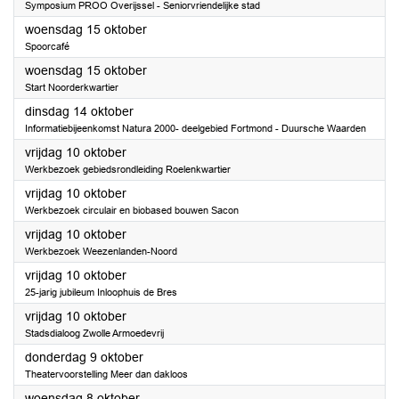
Symposium PROO Overijssel - Seniorvriendelijke stad
2025
woensdag 15 oktober
Spoorcafé
2025
woensdag 15 oktober
Start Noorderkwartier
2025
dinsdag 14 oktober
Informatiebijeenkomst Natura 2000- deelgebied Fortmond - Duursche Waarden
2025
vrijdag 10 oktober
Werkbezoek gebiedsrondleiding Roelenkwartier
2025
vrijdag 10 oktober
Werkbezoek circulair en biobased bouwen Sacon
2025
vrijdag 10 oktober
Werkbezoek Weezenlanden-Noord
2025
vrijdag 10 oktober
25-jarig jubileum Inloophuis de Bres
2025
vrijdag 10 oktober
Stadsdialoog Zwolle Armoedevrij
2025
donderdag 9 oktober
Theatervoorstelling Meer dan dakloos
2025
woensdag 8 oktober