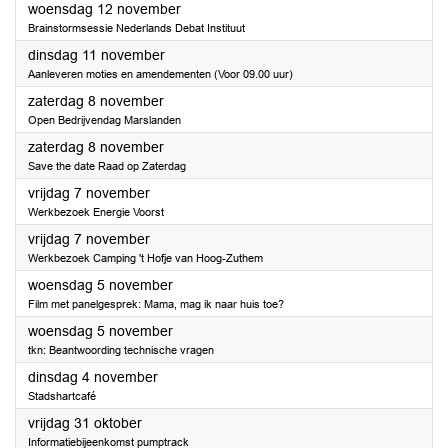
2025
woensdag 12 november
Brainstormsessie Nederlands Debat Instituut
2025
dinsdag 11 november
Aanleveren moties en amendementen (Voor 09.00 uur)
2025
zaterdag 8 november
Open Bedrijvendag Marslanden
2025
zaterdag 8 november
Save the date Raad op Zaterdag
2025
vrijdag 7 november
Werkbezoek Energie Voorst
2025
vrijdag 7 november
Werkbezoek Camping 't Hofje van Hoog-Zuthem
2025
woensdag 5 november
Film met panelgesprek: Mama, mag ik naar huis toe?
2025
woensdag 5 november
tkn: Beantwoording technische vragen
2025
dinsdag 4 november
Stadshartcafé
2025
vrijdag 31 oktober
Informatiebijeenkomst pumptrack