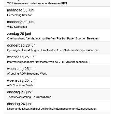
TKN: Aanleveren moties en amendementen PPN
2025
maandag 30 juni
Herdenking Keti Koti
2025
maandag 30 juni
VNG Kennisdag
2025
zondag 29 juni
Overhandiging ‘Verkiezingsmanifest’ en ‘Position Paper’ Sport en Bewegen
2025
donderdag 26 juni
Opening tentoonstellingen Henk Heideveld en Nederlands Impressionisme
2025
woensdag 25 juni
Informatiebijeenkomst Het theater van de VTE (vrijetijdseconomie)
2025
woensdag 25 juni
Afronding ROP Breecamp-West
2025
woensdag 25 juni
ALV Concilium Zwolle
2025
dinsdag 24 juni
Theatervoorstelling De Onmisbaren
2025
dinsdag 24 juni
Nederlands Debat Instituut Online brainstormsessie verkiezingsdebatten