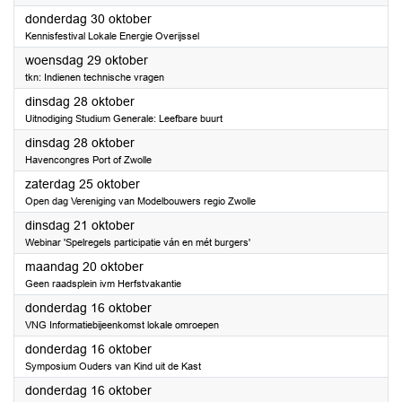
2025
donderdag 30 oktober
Kennisfestival Lokale Energie Overijssel
2025
woensdag 29 oktober
tkn: Indienen technische vragen
2025
dinsdag 28 oktober
Uitnodiging Studium Generale: Leefbare buurt
2025
dinsdag 28 oktober
Havencongres Port of Zwolle
2025
zaterdag 25 oktober
Open dag Vereniging van Modelbouwers regio Zwolle
2025
dinsdag 21 oktober
Webinar 'Spelregels participatie ván en mét burgers'
2025
maandag 20 oktober
Geen raadsplein ivm Herfstvakantie
2025
donderdag 16 oktober
VNG Informatiebijeenkomst lokale omroepen
2025
donderdag 16 oktober
Symposium Ouders van Kind uit de Kast
2025
donderdag 16 oktober