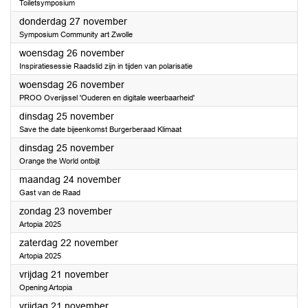
Toiletsymposium
2025
donderdag 27 november
Symposium Community art Zwolle
2025
woensdag 26 november
Inspiratiesessie Raadslid zijn in tijden van polarisatie
2025
woensdag 26 november
PROO Overijssel 'Ouderen en digitale weerbaarheid'
2025
dinsdag 25 november
Save the date bijeenkomst Burgerberaad Klimaat
2025
dinsdag 25 november
Orange the World ontbijt
2025
maandag 24 november
Gast van de Raad
2025
zondag 23 november
Artopia 2025
2025
zaterdag 22 november
Artopia 2025
2025
vrijdag 21 november
Opening Artopia
2025
vrijdag 21 november