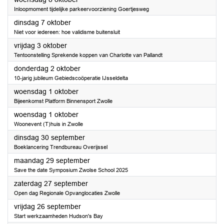
Inloopmoment tijdelijke parkeervoorziening Goertjesweg
2025
dinsdag 7 oktober
Niet voor iedereen: hoe validisme buitensluit
2025
vrijdag 3 oktober
Tentoonstelling Sprekende koppen van Charlotte van Pallandt
2025
donderdag 2 oktober
10-jarig jubileum Gebiedscoöperatie IJsseldelta
2025
woensdag 1 oktober
Bijeenkomst Platform Binnensport Zwolle
2025
woensdag 1 oktober
Woonevent (T)huis in Zwolle
2025
dinsdag 30 september
Boeklancering Trendbureau Overijssel
2025
maandag 29 september
Save the date Symposium Zwolse School 2025
2025
zaterdag 27 september
Open dag Regionale Opvanglocaties Zwolle
2025
vrijdag 26 september
Start werkzaamheden Hudson's Bay