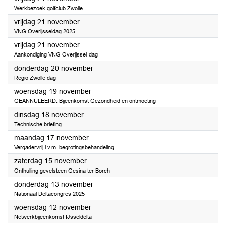
Werkbezoek golfclub Zwolle
2025
vrijdag 21 november
VNG Overijsseldag 2025
2025
vrijdag 21 november
Aankondiging VNG Overijssel-dag
2025
donderdag 20 november
Regio Zwolle dag
2025
woensdag 19 november
GEANNULEERD: Bijeenkomst Gezondheid en ontmoeting
2025
dinsdag 18 november
Technische briefing
2025
maandag 17 november
Vergadervrij i.v.m. begrotingsbehandeling
2025
zaterdag 15 november
Onthulling gevelsteen Gesina ter Borch
2025
donderdag 13 november
Nationaal Deltacongres 2025
2025
woensdag 12 november
Netwerkbijeenkomst IJsseldelta