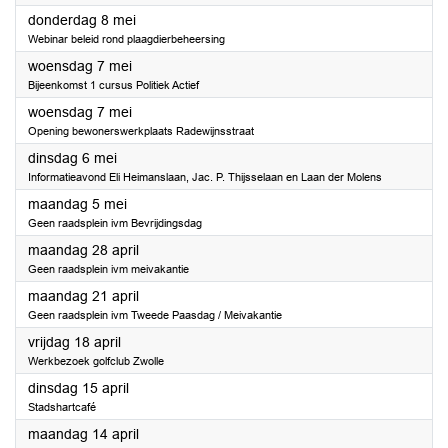
2025
donderdag 8 mei
Webinar beleid rond plaagdierbeheersing
2025
woensdag 7 mei
Bijeenkomst 1 cursus Politiek Actief
2025
woensdag 7 mei
Opening bewonerswerkplaats Radewijnsstraat
2025
dinsdag 6 mei
Informatieavond Eli Heimanslaan, Jac. P. Thijsselaan en Laan der Molens
2025
maandag 5 mei
Geen raadsplein ivm Bevrijdingsdag
2025
maandag 28 april
Geen raadsplein ivm meivakantie
2025
maandag 21 april
Geen raadsplein ivm Tweede Paasdag / Meivakantie
2025
vrijdag 18 april
Werkbezoek golfclub Zwolle
2025
dinsdag 15 april
Stadshartcafé
2025
maandag 14 april