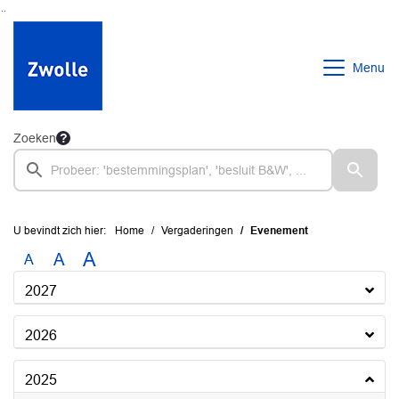
Ga naar de inhoud van deze pagina
Ga naar het zoeken
Ga naar het menu
Menu
Zoeken
U bevindt zich hier:
Home
Vergaderingen
Evenement
A
A
A
2027
2026
2025