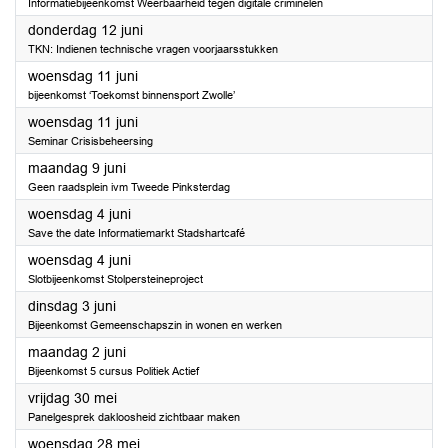
Informatiebijeenkomst Weerbaarheid tegen digitale criminelen
2025
donderdag 12 juni
TKN: Indienen technische vragen voorjaarsstukken
2025
woensdag 11 juni
bijeenkomst ‘Toekomst binnensport Zwolle’
2025
woensdag 11 juni
Seminar Crisisbeheersing
2025
maandag 9 juni
Geen raadsplein ivm Tweede Pinksterdag
2025
woensdag 4 juni
Save the date Informatiemarkt Stadshartcafé
2025
woensdag 4 juni
Slotbijeenkomst Stolpersteineproject
2025
dinsdag 3 juni
Bijeenkomst Gemeenschapszin in wonen en werken
2025
maandag 2 juni
Bijeenkomst 5 cursus Politiek Actief
2025
vrijdag 30 mei
Panelgesprek dakloosheid zichtbaar maken
2025
woensdag 28 mei