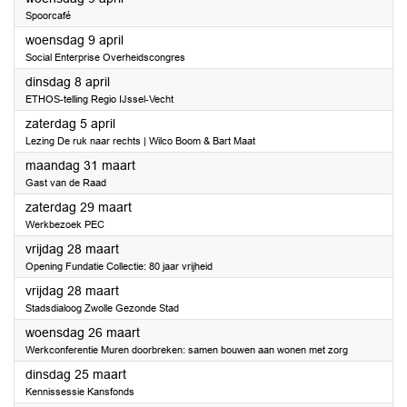
Spoorcafé
2025
woensdag 9 april
Social Enterprise Overheidscongres
2025
dinsdag 8 april
ETHOS-telling Regio IJssel-Vecht
2025
zaterdag 5 april
Lezing De ruk naar rechts | Wilco Boom & Bart Maat
2025
maandag 31 maart
Gast van de Raad
2025
zaterdag 29 maart
Werkbezoek PEC
2025
vrijdag 28 maart
Opening Fundatie Collectie: 80 jaar vrijheid
2025
vrijdag 28 maart
Stadsdialoog Zwolle Gezonde Stad
2025
woensdag 26 maart
Werkconferentie Muren doorbreken: samen bouwen aan wonen met zorg
2025
dinsdag 25 maart
Kennissessie Kansfonds