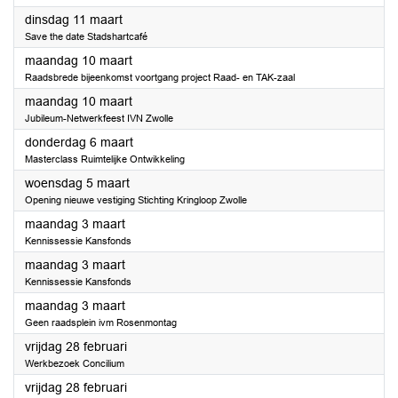
2025
dinsdag 11 maart
Save the date Stadshartcafé
2025
maandag 10 maart
Raadsbrede bijeenkomst voortgang project Raad- en TAK-zaal
2025
maandag 10 maart
Jubileum-Netwerkfeest IVN Zwolle
2025
donderdag 6 maart
Masterclass Ruimtelijke Ontwikkeling
2025
woensdag 5 maart
Opening nieuwe vestiging Stichting Kringloop Zwolle
2025
maandag 3 maart
Kennissessie Kansfonds
2025
maandag 3 maart
Kennissessie Kansfonds
2025
maandag 3 maart
Geen raadsplein ivm Rosenmontag
2025
vrijdag 28 februari
Werkbezoek Concilium
2025
vrijdag 28 februari