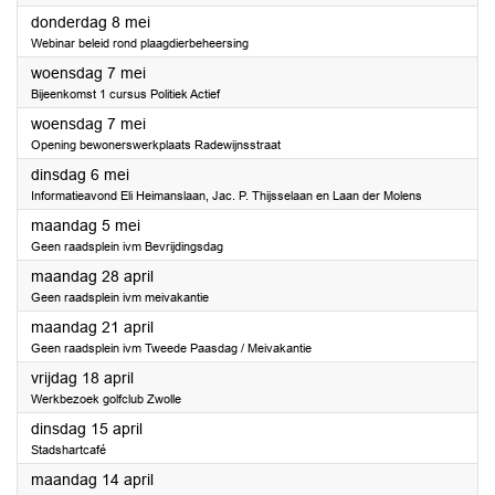
2025
donderdag 8 mei
Webinar beleid rond plaagdierbeheersing
2025
woensdag 7 mei
Bijeenkomst 1 cursus Politiek Actief
2025
woensdag 7 mei
Opening bewonerswerkplaats Radewijnsstraat
2025
dinsdag 6 mei
Informatieavond Eli Heimanslaan, Jac. P. Thijsselaan en Laan der Molens
2025
maandag 5 mei
Geen raadsplein ivm Bevrijdingsdag
2025
maandag 28 april
Geen raadsplein ivm meivakantie
2025
maandag 21 april
Geen raadsplein ivm Tweede Paasdag / Meivakantie
2025
vrijdag 18 april
Werkbezoek golfclub Zwolle
2025
dinsdag 15 april
Stadshartcafé
2025
maandag 14 april