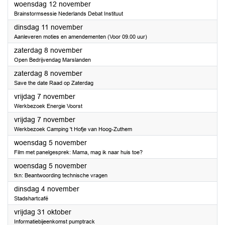
2025
woensdag 12 november
Brainstormsessie Nederlands Debat Instituut
2025
dinsdag 11 november
Aanleveren moties en amendementen (Voor 09.00 uur)
2025
zaterdag 8 november
Open Bedrijvendag Marslanden
2025
zaterdag 8 november
Save the date Raad op Zaterdag
2025
vrijdag 7 november
Werkbezoek Energie Voorst
2025
vrijdag 7 november
Werkbezoek Camping 't Hofje van Hoog-Zuthem
2025
woensdag 5 november
Film met panelgesprek: Mama, mag ik naar huis toe?
2025
woensdag 5 november
tkn: Beantwoording technische vragen
2025
dinsdag 4 november
Stadshartcafé
2025
vrijdag 31 oktober
Informatiebijeenkomst pumptrack