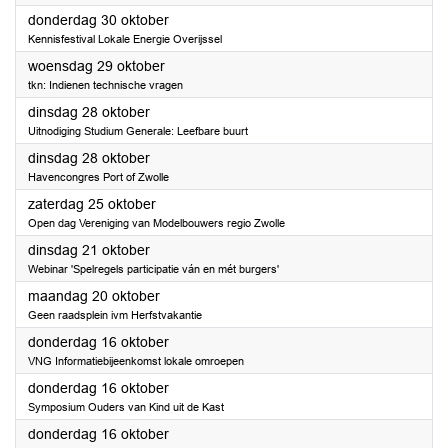
2025
donderdag 30 oktober
Kennisfestival Lokale Energie Overijssel
2025
woensdag 29 oktober
tkn: Indienen technische vragen
2025
dinsdag 28 oktober
Uitnodiging Studium Generale: Leefbare buurt
2025
dinsdag 28 oktober
Havencongres Port of Zwolle
2025
zaterdag 25 oktober
Open dag Vereniging van Modelbouwers regio Zwolle
2025
dinsdag 21 oktober
Webinar 'Spelregels participatie ván en mét burgers'
2025
maandag 20 oktober
Geen raadsplein ivm Herfstvakantie
2025
donderdag 16 oktober
VNG Informatiebijeenkomst lokale omroepen
2025
donderdag 16 oktober
Symposium Ouders van Kind uit de Kast
2025
donderdag 16 oktober