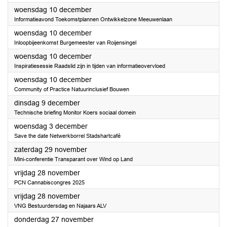
2025
woensdag 10 december
Informatieavond Toekomstplannen Ontwikkelzone Meeuwenlaan
2025
woensdag 10 december
Inloopbijeenkomst Burgemeester van Roijensingel
2025
woensdag 10 december
Inspiratiesessie Raadslid zijn in tijden van informatieovervloed
2025
woensdag 10 december
Community of Practice Natuurinclusief Bouwen
2025
dinsdag 9 december
Technische briefing Monitor Koers sociaal domein
2025
woensdag 3 december
Save the date Netwerkborrel Stadshartcafé
2025
zaterdag 29 november
Mini-conferentie Transparant over Wind op Land
2025
vrijdag 28 november
PCN Cannabiscongres 2025
2025
vrijdag 28 november
VNG Bestuurdersdag en Najaars ALV
2025
donderdag 27 november