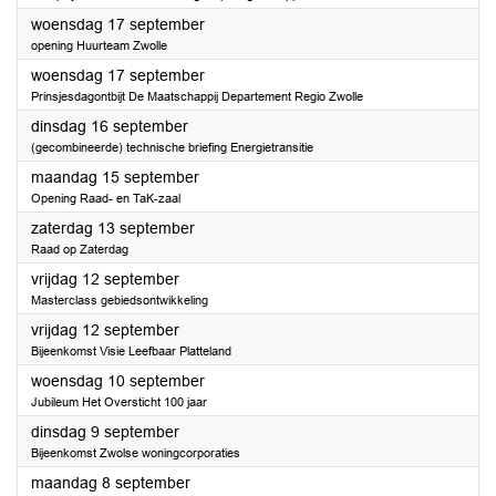
2025
woensdag 17 september
opening Huurteam Zwolle
2025
woensdag 17 september
Prinsjesdagontbijt De Maatschappij Departement Regio Zwolle
2025
dinsdag 16 september
(gecombineerde) technische briefing Energietransitie
2025
maandag 15 september
Opening Raad- en TaK-zaal
2025
zaterdag 13 september
Raad op Zaterdag
2025
vrijdag 12 september
Masterclass gebiedsontwikkeling
2025
vrijdag 12 september
Bijeenkomst Visie Leefbaar Platteland
2025
woensdag 10 september
Jubileum Het Oversticht 100 jaar
2025
dinsdag 9 september
Bijeenkomst Zwolse woningcorporaties
2025
maandag 8 september