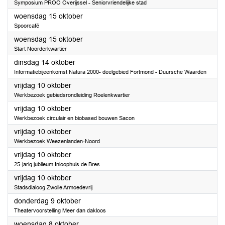
Symposium PROO Overijssel - Seniorvriendelijke stad
2025
woensdag 15 oktober
Spoorcafé
2025
woensdag 15 oktober
Start Noorderkwartier
2025
dinsdag 14 oktober
Informatiebijeenkomst Natura 2000- deelgebied Fortmond - Duursche Waarden
2025
vrijdag 10 oktober
Werkbezoek gebiedsrondleiding Roelenkwartier
2025
vrijdag 10 oktober
Werkbezoek circulair en biobased bouwen Sacon
2025
vrijdag 10 oktober
Werkbezoek Weezenlanden-Noord
2025
vrijdag 10 oktober
25-jarig jubileum Inloophuis de Bres
2025
vrijdag 10 oktober
Stadsdialoog Zwolle Armoedevrij
2025
donderdag 9 oktober
Theatervoorstelling Meer dan dakloos
2025
woensdag 8 oktober