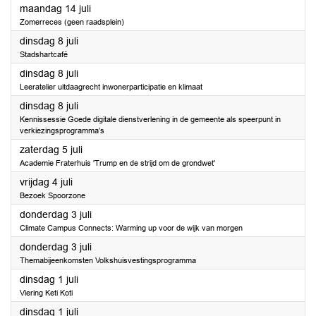
2025
maandag 14 juli
Zomerreces (geen raadsplein)
2025
dinsdag 8 juli
Stadshartcafé
2025
dinsdag 8 juli
Leeratelier uitdaagrecht inwonerparticipatie en klimaat
2025
dinsdag 8 juli
Kennissessie Goede digitale dienstverlening in de gemeente als speerpunt in
verkiezingsprogramma’s
2025
zaterdag 5 juli
Academie Fraterhuis 'Trump en de strijd om de grondwet'
2025
vrijdag 4 juli
Bezoek Spoorzone
2025
donderdag 3 juli
Climate Campus Connects: Warming up voor de wijk van morgen
2025
donderdag 3 juli
Themabijeenkomsten Volkshuisvestingsprogramma
2025
dinsdag 1 juli
Viering Keti Koti
2025
dinsdag 1 juli