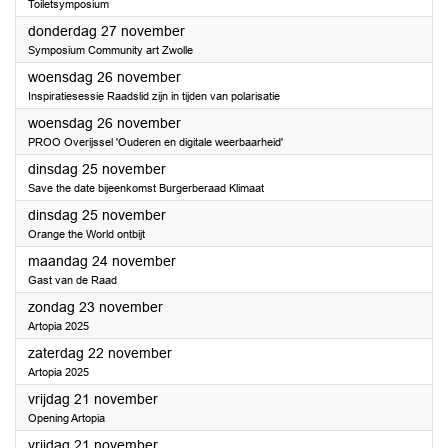
Toiletsymposium
2025
donderdag 27 november
Symposium Community art Zwolle
2025
woensdag 26 november
Inspiratiesessie Raadslid zijn in tijden van polarisatie
2025
woensdag 26 november
PROO Overijssel 'Ouderen en digitale weerbaarheid'
2025
dinsdag 25 november
Save the date bijeenkomst Burgerberaad Klimaat
2025
dinsdag 25 november
Orange the World ontbijt
2025
maandag 24 november
Gast van de Raad
2025
zondag 23 november
Artopia 2025
2025
zaterdag 22 november
Artopia 2025
2025
vrijdag 21 november
Opening Artopia
2025
vrijdag 21 november