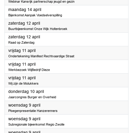
Webinar Kansrijk partnerschap jeugd en gezin
2025
maandag 14 april
Bijenkomst Aanpak Voedselverspilling
2025
zaterdag 12 april
Buurtbijeenkomst Onze Wijk Holtenbroek
2025
zaterdag 12 april
Raad op Zaterdag
2025
vrijdag 11 april
Ondertekening Manifest Rechtvaardige Straat
2025
vrijdag 11 april
Werkbezoek WijBedrijf Dieze
2025
vrijdag 11 april
Wij zijn de Molukkers
2025
donderdag 10 april
Jaarcongres Burger en Overheid
2025
woensdag 9 april
Ploegenpresentatie Hanzerenners
2025
woensdag 9 april
Subregionale bijeenkomst Regio Zwolle
2025
woensdag 9 april