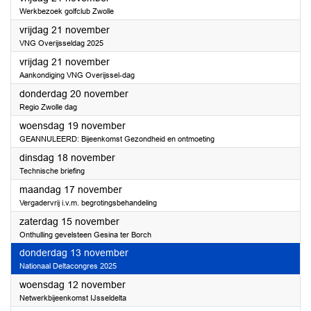
Werkbezoek golfclub Zwolle
2025
vrijdag 21 november
VNG Overijsseldag 2025
2025
vrijdag 21 november
Aankondiging VNG Overijssel-dag
2025
donderdag 20 november
Regio Zwolle dag
2025
woensdag 19 november
GEANNULEERD: Bijeenkomst Gezondheid en ontmoeting
2025
dinsdag 18 november
Technische briefing
2025
maandag 17 november
Vergadervrij i.v.m. begrotingsbehandeling
2025
zaterdag 15 november
Onthulling gevelsteen Gesina ter Borch
2025
donderdag 13 november
Nationaal Deltacongres 2025
2025
woensdag 12 november
Netwerkbijeenkomst IJsseldelta