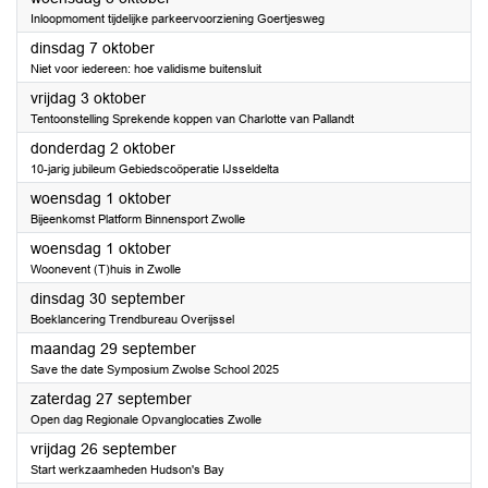
Inloopmoment tijdelijke parkeervoorziening Goertjesweg
2025
dinsdag 7 oktober
Niet voor iedereen: hoe validisme buitensluit
2025
vrijdag 3 oktober
Tentoonstelling Sprekende koppen van Charlotte van Pallandt
2025
donderdag 2 oktober
10-jarig jubileum Gebiedscoöperatie IJsseldelta
2025
woensdag 1 oktober
Bijeenkomst Platform Binnensport Zwolle
2025
woensdag 1 oktober
Woonevent (T)huis in Zwolle
2025
dinsdag 30 september
Boeklancering Trendbureau Overijssel
2025
maandag 29 september
Save the date Symposium Zwolse School 2025
2025
zaterdag 27 september
Open dag Regionale Opvanglocaties Zwolle
2025
vrijdag 26 september
Start werkzaamheden Hudson's Bay