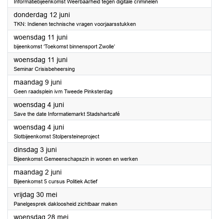
Informatiebijeenkomst Weerbaarheid tegen digitale criminelen
2025
donderdag 12 juni
TKN: Indienen technische vragen voorjaarsstukken
2025
woensdag 11 juni
bijeenkomst ‘Toekomst binnensport Zwolle’
2025
woensdag 11 juni
Seminar Crisisbeheersing
2025
maandag 9 juni
Geen raadsplein ivm Tweede Pinksterdag
2025
woensdag 4 juni
Save the date Informatiemarkt Stadshartcafé
2025
woensdag 4 juni
Slotbijeenkomst Stolpersteineproject
2025
dinsdag 3 juni
Bijeenkomst Gemeenschapszin in wonen en werken
2025
maandag 2 juni
Bijeenkomst 5 cursus Politiek Actief
2025
vrijdag 30 mei
Panelgesprek dakloosheid zichtbaar maken
2025
woensdag 28 mei