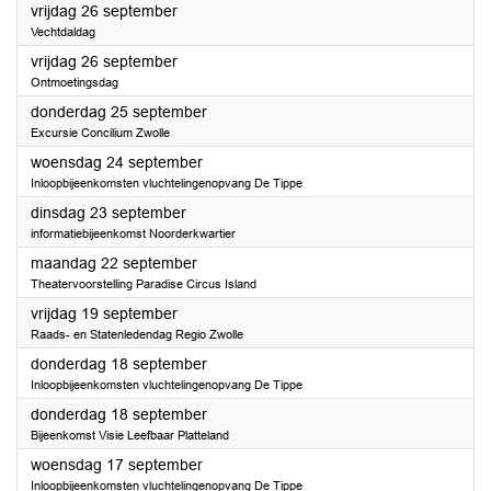
2025
vrijdag 26 september
Vechtdaldag
2025
vrijdag 26 september
Ontmoetingsdag
2025
donderdag 25 september
Excursie Concilium Zwolle
2025
woensdag 24 september
Inloopbijeenkomsten vluchtelingenopvang De Tippe
2025
dinsdag 23 september
informatiebijeenkomst Noorderkwartier
2025
maandag 22 september
Theatervoorstelling Paradise Circus Island
2025
vrijdag 19 september
Raads- en Statenledendag Regio Zwolle
2025
donderdag 18 september
Inloopbijeenkomsten vluchtelingenopvang De Tippe
2025
donderdag 18 september
Bijeenkomst Visie Leefbaar Platteland
2025
woensdag 17 september
Inloopbijeenkomsten vluchtelingenopvang De Tippe