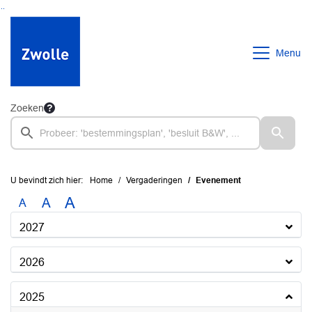
Ga naar de inhoud van deze pagina
Ga naar het zoeken
Ga naar het menu
Menu
Zoeken
U bevindt zich hier:
Home
Vergaderingen
Evenement
A
A
A
2027
2026
2025