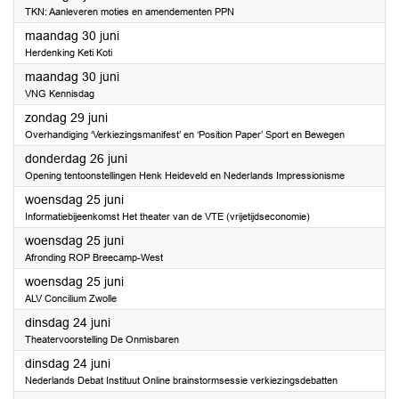
TKN: Aanleveren moties en amendementen PPN
2025
maandag 30 juni
Herdenking Keti Koti
2025
maandag 30 juni
VNG Kennisdag
2025
zondag 29 juni
Overhandiging ‘Verkiezingsmanifest’ en ‘Position Paper’ Sport en Bewegen
2025
donderdag 26 juni
Opening tentoonstellingen Henk Heideveld en Nederlands Impressionisme
2025
woensdag 25 juni
Informatiebijeenkomst Het theater van de VTE (vrijetijdseconomie)
2025
woensdag 25 juni
Afronding ROP Breecamp-West
2025
woensdag 25 juni
ALV Concilium Zwolle
2025
dinsdag 24 juni
Theatervoorstelling De Onmisbaren
2025
dinsdag 24 juni
Nederlands Debat Instituut Online brainstormsessie verkiezingsdebatten