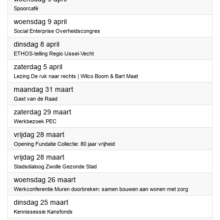
Spoorcafé
2025
woensdag 9 april
Social Enterprise Overheidscongres
2025
dinsdag 8 april
ETHOS-telling Regio IJssel-Vecht
2025
zaterdag 5 april
Lezing De ruk naar rechts | Wilco Boom & Bart Maat
2025
maandag 31 maart
Gast van de Raad
2025
zaterdag 29 maart
Werkbezoek PEC
2025
vrijdag 28 maart
Opening Fundatie Collectie: 80 jaar vrijheid
2025
vrijdag 28 maart
Stadsdialoog Zwolle Gezonde Stad
2025
woensdag 26 maart
Werkconferentie Muren doorbreken: samen bouwen aan wonen met zorg
2025
dinsdag 25 maart
Kennissessie Kansfonds