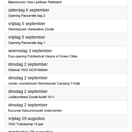
Bijeenkomst Visie Leefbaar Platteland
2025
zaterdag 6 september
Opening Passerelle dag 2
2025
vrijdag 5 september
Werkbezoek Voedselbos Zwolle
2025
vrijdag 5 september
Opening Passerelle dag 1
2025
woensdag 3 september
Duo-opening Fotofestival Visions of Green Cities
2025
dinsdag 2 september
Webinar VNO-NCW Midden
2025
dinsdag 2 september
(onder voorbehoud) Werkbezoek Camping 't Hofje
2025
dinsdag 2 september
Jubileumfeest Zwolle Actief 10+1
2025
dinsdag 2 september
Excursie Natuurinclusief ondernemen
2025
vrijdag 29 augustus
VNG Traineeship 15 jaar
2025