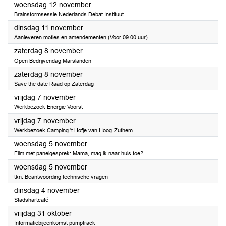
2025
woensdag 12 november
Brainstormsessie Nederlands Debat Instituut
2025
dinsdag 11 november
Aanleveren moties en amendementen (Voor 09.00 uur)
2025
zaterdag 8 november
Open Bedrijvendag Marslanden
2025
zaterdag 8 november
Save the date Raad op Zaterdag
2025
vrijdag 7 november
Werkbezoek Energie Voorst
2025
vrijdag 7 november
Werkbezoek Camping 't Hofje van Hoog-Zuthem
2025
woensdag 5 november
Film met panelgesprek: Mama, mag ik naar huis toe?
2025
woensdag 5 november
tkn: Beantwoording technische vragen
2025
dinsdag 4 november
Stadshartcafé
2025
vrijdag 31 oktober
Informatiebijeenkomst pumptrack