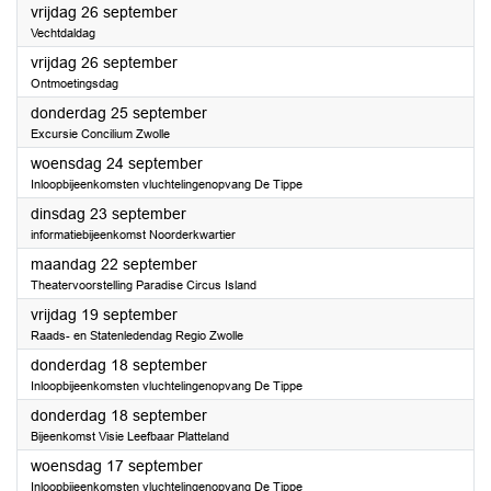
2025
vrijdag 26 september
Vechtdaldag
2025
vrijdag 26 september
Ontmoetingsdag
2025
donderdag 25 september
Excursie Concilium Zwolle
2025
woensdag 24 september
Inloopbijeenkomsten vluchtelingenopvang De Tippe
2025
dinsdag 23 september
informatiebijeenkomst Noorderkwartier
2025
maandag 22 september
Theatervoorstelling Paradise Circus Island
2025
vrijdag 19 september
Raads- en Statenledendag Regio Zwolle
2025
donderdag 18 september
Inloopbijeenkomsten vluchtelingenopvang De Tippe
2025
donderdag 18 september
Bijeenkomst Visie Leefbaar Platteland
2025
woensdag 17 september
Inloopbijeenkomsten vluchtelingenopvang De Tippe