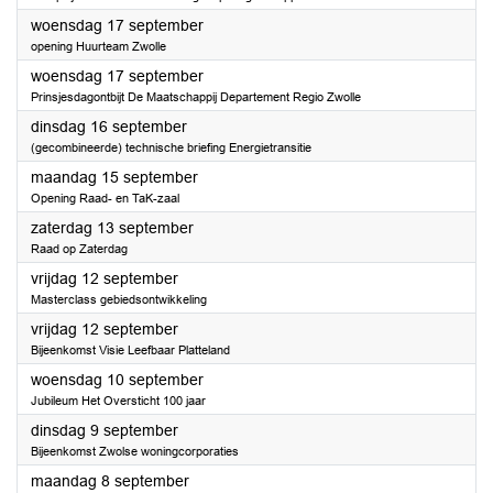
2025
woensdag 17 september
opening Huurteam Zwolle
2025
woensdag 17 september
Prinsjesdagontbijt De Maatschappij Departement Regio Zwolle
2025
dinsdag 16 september
(gecombineerde) technische briefing Energietransitie
2025
maandag 15 september
Opening Raad- en TaK-zaal
2025
zaterdag 13 september
Raad op Zaterdag
2025
vrijdag 12 september
Masterclass gebiedsontwikkeling
2025
vrijdag 12 september
Bijeenkomst Visie Leefbaar Platteland
2025
woensdag 10 september
Jubileum Het Oversticht 100 jaar
2025
dinsdag 9 september
Bijeenkomst Zwolse woningcorporaties
2025
maandag 8 september