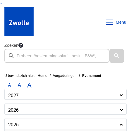
Ga naar de inhoud van deze pagina
Ga naar het zoeken
Ga naar het menu
Menu
Zoeken
U bevindt zich hier:
Home
Vergaderingen
Evenement
A
A
A
2027
2026
2025