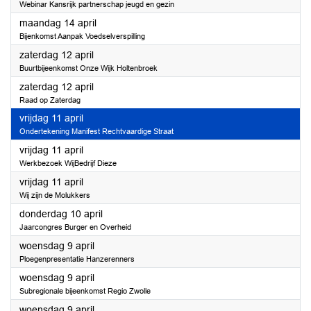
Webinar Kansrijk partnerschap jeugd en gezin
2025
maandag 14 april
Bijenkomst Aanpak Voedselverspilling
2025
zaterdag 12 april
Buurtbijeenkomst Onze Wijk Holtenbroek
2025
zaterdag 12 april
Raad op Zaterdag
2025
vrijdag 11 april
Ondertekening Manifest Rechtvaardige Straat
2025
vrijdag 11 april
Werkbezoek WijBedrijf Dieze
2025
vrijdag 11 april
Wij zijn de Molukkers
2025
donderdag 10 april
Jaarcongres Burger en Overheid
2025
woensdag 9 april
Ploegenpresentatie Hanzerenners
2025
woensdag 9 april
Subregionale bijeenkomst Regio Zwolle
2025
woensdag 9 april