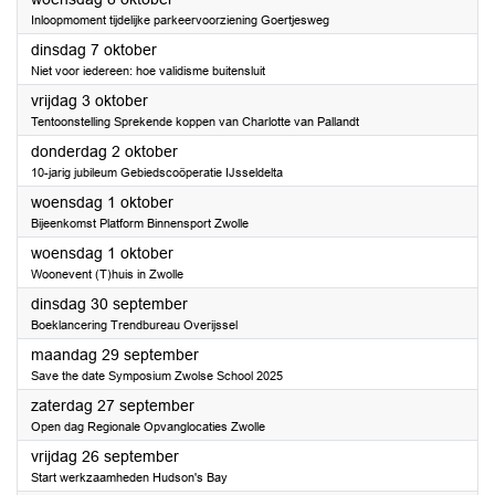
Inloopmoment tijdelijke parkeervoorziening Goertjesweg
2025
dinsdag 7 oktober
Niet voor iedereen: hoe validisme buitensluit
2025
vrijdag 3 oktober
Tentoonstelling Sprekende koppen van Charlotte van Pallandt
2025
donderdag 2 oktober
10-jarig jubileum Gebiedscoöperatie IJsseldelta
2025
woensdag 1 oktober
Bijeenkomst Platform Binnensport Zwolle
2025
woensdag 1 oktober
Woonevent (T)huis in Zwolle
2025
dinsdag 30 september
Boeklancering Trendbureau Overijssel
2025
maandag 29 september
Save the date Symposium Zwolse School 2025
2025
zaterdag 27 september
Open dag Regionale Opvanglocaties Zwolle
2025
vrijdag 26 september
Start werkzaamheden Hudson's Bay