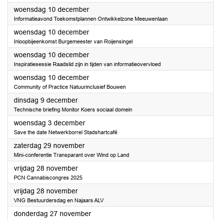
2025
woensdag 10 december
Informatieavond Toekomstplannen Ontwikkelzone Meeuwenlaan
2025
woensdag 10 december
Inloopbijeenkomst Burgemeester van Roijensingel
2025
woensdag 10 december
Inspiratiesessie Raadslid zijn in tijden van informatieovervloed
2025
woensdag 10 december
Community of Practice Natuurinclusief Bouwen
2025
dinsdag 9 december
Technische briefing Monitor Koers sociaal domein
2025
woensdag 3 december
Save the date Netwerkborrel Stadshartcafé
2025
zaterdag 29 november
Mini-conferentie Transparant over Wind op Land
2025
vrijdag 28 november
PCN Cannabiscongres 2025
2025
vrijdag 28 november
VNG Bestuurdersdag en Najaars ALV
2025
donderdag 27 november