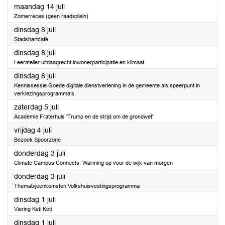
2025
maandag 14 juli
Zomerreces (geen raadsplein)
2025
dinsdag 8 juli
Stadshartcafé
2025
dinsdag 8 juli
Leeratelier uitdaagrecht inwonerparticipatie en klimaat
2025
dinsdag 8 juli
Kennissessie Goede digitale dienstverlening in de gemeente als speerpunt in
verkiezingsprogramma’s
2025
zaterdag 5 juli
Academie Fraterhuis 'Trump en de strijd om de grondwet'
2025
vrijdag 4 juli
Bezoek Spoorzone
2025
donderdag 3 juli
Climate Campus Connects: Warming up voor de wijk van morgen
2025
donderdag 3 juli
Themabijeenkomsten Volkshuisvestingsprogramma
2025
dinsdag 1 juli
Viering Keti Koti
2025
dinsdag 1 juli