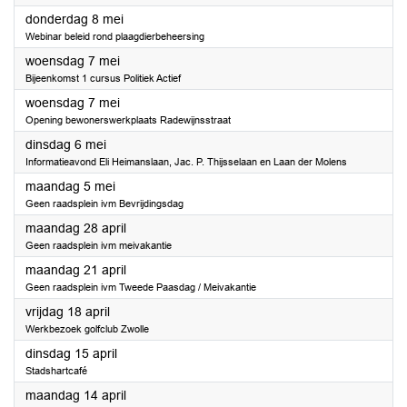
2025
donderdag 8 mei
Webinar beleid rond plaagdierbeheersing
2025
woensdag 7 mei
Bijeenkomst 1 cursus Politiek Actief
2025
woensdag 7 mei
Opening bewonerswerkplaats Radewijnsstraat
2025
dinsdag 6 mei
Informatieavond Eli Heimanslaan, Jac. P. Thijsselaan en Laan der Molens
2025
maandag 5 mei
Geen raadsplein ivm Bevrijdingsdag
2025
maandag 28 april
Geen raadsplein ivm meivakantie
2025
maandag 21 april
Geen raadsplein ivm Tweede Paasdag / Meivakantie
2025
vrijdag 18 april
Werkbezoek golfclub Zwolle
2025
dinsdag 15 april
Stadshartcafé
2025
maandag 14 april