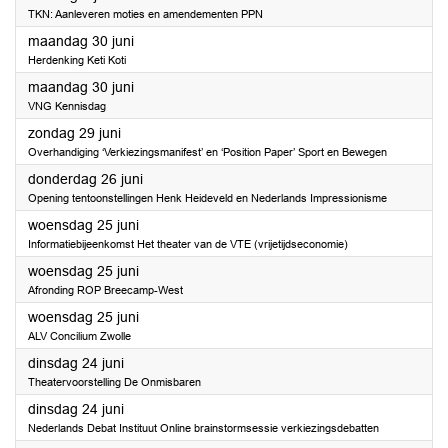
TKN: Aanleveren moties en amendementen PPN
2025
maandag 30 juni
Herdenking Keti Koti
2025
maandag 30 juni
VNG Kennisdag
2025
zondag 29 juni
Overhandiging ‘Verkiezingsmanifest’ en ‘Position Paper’ Sport en Bewegen
2025
donderdag 26 juni
Opening tentoonstellingen Henk Heideveld en Nederlands Impressionisme
2025
woensdag 25 juni
Informatiebijeenkomst Het theater van de VTE (vrijetijdseconomie)
2025
woensdag 25 juni
Afronding ROP Breecamp-West
2025
woensdag 25 juni
ALV Concilium Zwolle
2025
dinsdag 24 juni
Theatervoorstelling De Onmisbaren
2025
dinsdag 24 juni
Nederlands Debat Instituut Online brainstormsessie verkiezingsdebatten