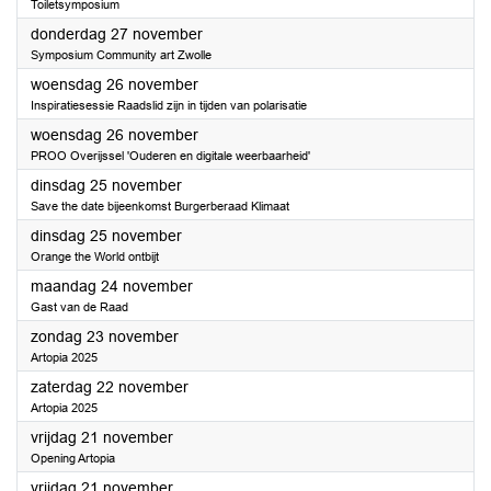
Toiletsymposium
2025
donderdag 27 november
Symposium Community art Zwolle
2025
woensdag 26 november
Inspiratiesessie Raadslid zijn in tijden van polarisatie
2025
woensdag 26 november
PROO Overijssel 'Ouderen en digitale weerbaarheid'
2025
dinsdag 25 november
Save the date bijeenkomst Burgerberaad Klimaat
2025
dinsdag 25 november
Orange the World ontbijt
2025
maandag 24 november
Gast van de Raad
2025
zondag 23 november
Artopia 2025
2025
zaterdag 22 november
Artopia 2025
2025
vrijdag 21 november
Opening Artopia
2025
vrijdag 21 november