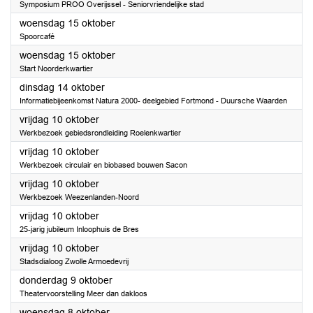
Symposium PROO Overijssel - Seniorvriendelijke stad
2025
woensdag 15 oktober
Spoorcafé
2025
woensdag 15 oktober
Start Noorderkwartier
2025
dinsdag 14 oktober
Informatiebijeenkomst Natura 2000- deelgebied Fortmond - Duursche Waarden
2025
vrijdag 10 oktober
Werkbezoek gebiedsrondleiding Roelenkwartier
2025
vrijdag 10 oktober
Werkbezoek circulair en biobased bouwen Sacon
2025
vrijdag 10 oktober
Werkbezoek Weezenlanden-Noord
2025
vrijdag 10 oktober
25-jarig jubileum Inloophuis de Bres
2025
vrijdag 10 oktober
Stadsdialoog Zwolle Armoedevrij
2025
donderdag 9 oktober
Theatervoorstelling Meer dan dakloos
2025
woensdag 8 oktober