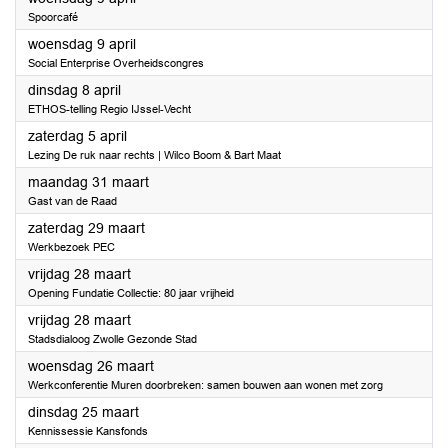
Spoorcafé
2025
woensdag 9 april
Social Enterprise Overheidscongres
2025
dinsdag 8 april
ETHOS-telling Regio IJssel-Vecht
2025
zaterdag 5 april
Lezing De ruk naar rechts | Wilco Boom & Bart Maat
2025
maandag 31 maart
Gast van de Raad
2025
zaterdag 29 maart
Werkbezoek PEC
2025
vrijdag 28 maart
Opening Fundatie Collectie: 80 jaar vrijheid
2025
vrijdag 28 maart
Stadsdialoog Zwolle Gezonde Stad
2025
woensdag 26 maart
Werkconferentie Muren doorbreken: samen bouwen aan wonen met zorg
2025
dinsdag 25 maart
Kennissessie Kansfonds