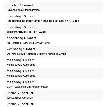
2025
dinsdag 11 maart
Save the date Stadshartcafé
2025
maandag 10 maart
Raadsbrede bijeenkomst voortgang project Raad- en TAK-zaal
2025
maandag 10 maart
Jubileum-Netwerkfeest IVN Zwolle
2025
donderdag 6 maart
Masterclass Ruimtelijke Ontwikkeling
2025
woensdag 5 maart
Opening nieuwe vestiging Stichting Kringloop Zwolle
2025
maandag 3 maart
Kennissessie Kansfonds
2025
maandag 3 maart
Kennissessie Kansfonds
2025
maandag 3 maart
Geen raadsplein ivm Rosenmontag
2025
vrijdag 28 februari
Werkbezoek Concilium
2025
vrijdag 28 februari