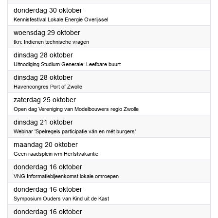
2025
donderdag 30 oktober
Kennisfestival Lokale Energie Overijssel
2025
woensdag 29 oktober
tkn: Indienen technische vragen
2025
dinsdag 28 oktober
Uitnodiging Studium Generale: Leefbare buurt
2025
dinsdag 28 oktober
Havencongres Port of Zwolle
2025
zaterdag 25 oktober
Open dag Vereniging van Modelbouwers regio Zwolle
2025
dinsdag 21 oktober
Webinar 'Spelregels participatie ván en mét burgers'
2025
maandag 20 oktober
Geen raadsplein ivm Herfstvakantie
2025
donderdag 16 oktober
VNG Informatiebijeenkomst lokale omroepen
2025
donderdag 16 oktober
Symposium Ouders van Kind uit de Kast
2025
donderdag 16 oktober