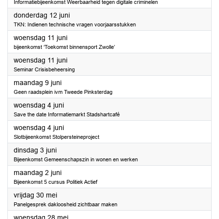
Informatiebijeenkomst Weerbaarheid tegen digitale criminelen
2025
donderdag 12 juni
TKN: Indienen technische vragen voorjaarsstukken
2025
woensdag 11 juni
bijeenkomst ‘Toekomst binnensport Zwolle’
2025
woensdag 11 juni
Seminar Crisisbeheersing
2025
maandag 9 juni
Geen raadsplein ivm Tweede Pinksterdag
2025
woensdag 4 juni
Save the date Informatiemarkt Stadshartcafé
2025
woensdag 4 juni
Slotbijeenkomst Stolpersteineproject
2025
dinsdag 3 juni
Bijeenkomst Gemeenschapszin in wonen en werken
2025
maandag 2 juni
Bijeenkomst 5 cursus Politiek Actief
2025
vrijdag 30 mei
Panelgesprek dakloosheid zichtbaar maken
2025
woensdag 28 mei