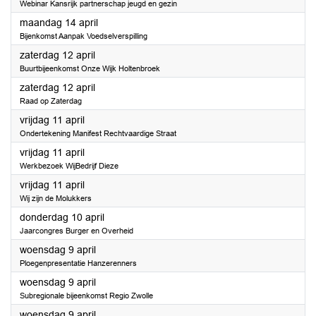
Webinar Kansrijk partnerschap jeugd en gezin
2025
maandag 14 april
Bijenkomst Aanpak Voedselverspilling
2025
zaterdag 12 april
Buurtbijeenkomst Onze Wijk Holtenbroek
2025
zaterdag 12 april
Raad op Zaterdag
2025
vrijdag 11 april
Ondertekening Manifest Rechtvaardige Straat
2025
vrijdag 11 april
Werkbezoek WijBedrijf Dieze
2025
vrijdag 11 april
Wij zijn de Molukkers
2025
donderdag 10 april
Jaarcongres Burger en Overheid
2025
woensdag 9 april
Ploegenpresentatie Hanzerenners
2025
woensdag 9 april
Subregionale bijeenkomst Regio Zwolle
2025
woensdag 9 april