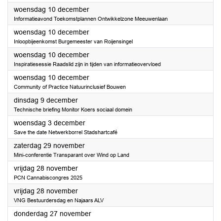
2025
woensdag 10 december
Informatieavond Toekomstplannen Ontwikkelzone Meeuwenlaan
2025
woensdag 10 december
Inloopbijeenkomst Burgemeester van Roijensingel
2025
woensdag 10 december
Inspiratiesessie Raadslid zijn in tijden van informatieovervloed
2025
woensdag 10 december
Community of Practice Natuurinclusief Bouwen
2025
dinsdag 9 december
Technische briefing Monitor Koers sociaal domein
2025
woensdag 3 december
Save the date Netwerkborrel Stadshartcafé
2025
zaterdag 29 november
Mini-conferentie Transparant over Wind op Land
2025
vrijdag 28 november
PCN Cannabiscongres 2025
2025
vrijdag 28 november
VNG Bestuurdersdag en Najaars ALV
2025
donderdag 27 november