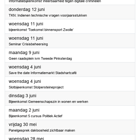
Informatiebijeenkomst Weerbaarheid tegen digitale criminelen
2025
donderdag 12 juni
TKN: Indienen technische vragen voorjaarsstukken
2025
woensdag 11 juni
bijeenkomst ‘Toekomst binnensport Zwolle’
2025
woensdag 11 juni
Seminar Crisisbeheersing
2025
maandag 9 juni
Geen raadsplein ivm Tweede Pinksterdag
2025
woensdag 4 juni
Save the date Informatiemarkt Stadshartcafé
2025
woensdag 4 juni
Slotbijeenkomst Stolpersteineproject
2025
dinsdag 3 juni
Bijeenkomst Gemeenschapszin in wonen en werken
2025
maandag 2 juni
Bijeenkomst 5 cursus Politiek Actief
2025
vrijdag 30 mei
Panelgesprek dakloosheid zichtbaar maken
2025
woensdag 28 mei