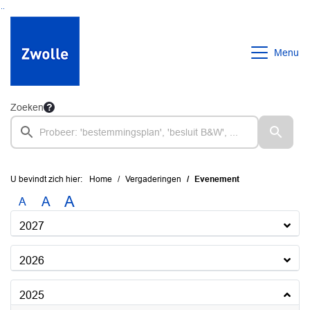
Ga naar de inhoud van deze pagina
Ga naar het zoeken
Ga naar het menu
Menu
Zoeken
U bevindt zich hier:
Home
Vergaderingen
Evenement
A
A
A
2027
2026
2025