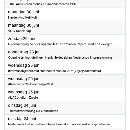
TKN: Aanleveren moties en amendementen PPN
2025
maandag 30 juni
Herdenking Keti Koti
2025
maandag 30 juni
VNG Kennisdag
2025
zondag 29 juni
Overhandiging ‘Verkiezingsmanifest’ en ‘Position Paper’ Sport en Bewegen
2025
donderdag 26 juni
Opening tentoonstellingen Henk Heideveld en Nederlands Impressionisme
2025
woensdag 25 juni
Informatiebijeenkomst Het theater van de VTE (vrijetijdseconomie)
2025
woensdag 25 juni
Afronding ROP Breecamp-West
2025
woensdag 25 juni
ALV Concilium Zwolle
2025
dinsdag 24 juni
Theatervoorstelling De Onmisbaren
2025
dinsdag 24 juni
Nederlands Debat Instituut Online brainstormsessie verkiezingsdebatten