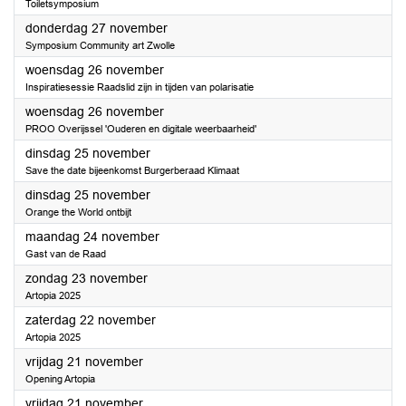
Toiletsymposium
2025
donderdag 27 november
Symposium Community art Zwolle
2025
woensdag 26 november
Inspiratiesessie Raadslid zijn in tijden van polarisatie
2025
woensdag 26 november
PROO Overijssel 'Ouderen en digitale weerbaarheid'
2025
dinsdag 25 november
Save the date bijeenkomst Burgerberaad Klimaat
2025
dinsdag 25 november
Orange the World ontbijt
2025
maandag 24 november
Gast van de Raad
2025
zondag 23 november
Artopia 2025
2025
zaterdag 22 november
Artopia 2025
2025
vrijdag 21 november
Opening Artopia
2025
vrijdag 21 november