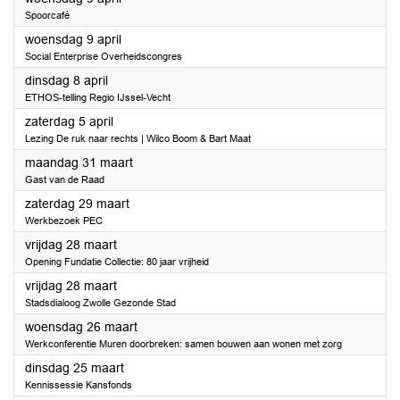
Spoorcafé
2025
woensdag 9 april
Social Enterprise Overheidscongres
2025
dinsdag 8 april
ETHOS-telling Regio IJssel-Vecht
2025
zaterdag 5 april
Lezing De ruk naar rechts | Wilco Boom & Bart Maat
2025
maandag 31 maart
Gast van de Raad
2025
zaterdag 29 maart
Werkbezoek PEC
2025
vrijdag 28 maart
Opening Fundatie Collectie: 80 jaar vrijheid
2025
vrijdag 28 maart
Stadsdialoog Zwolle Gezonde Stad
2025
woensdag 26 maart
Werkconferentie Muren doorbreken: samen bouwen aan wonen met zorg
2025
dinsdag 25 maart
Kennissessie Kansfonds