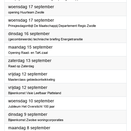
2025
woensdag 17 september
opening Huurteam Zwolle
2025
woensdag 17 september
Prinsjesdagontbijt De Maatschappij Departement Regio Zwolle
2025
dinsdag 16 september
(gecombineerde) technische briefing Energietransitie
2025
maandag 15 september
Opening Raad- en TaK-zaal
2025
zaterdag 13 september
Raad op Zaterdag
2025
vrijdag 12 september
Masterclass gebiedsontwikkeling
2025
vrijdag 12 september
Bijeenkomst Visie Leefbaar Platteland
2025
woensdag 10 september
Jubileum Het Oversticht 100 jaar
2025
dinsdag 9 september
Bijeenkomst Zwolse woningcorporaties
2025
maandag 8 september