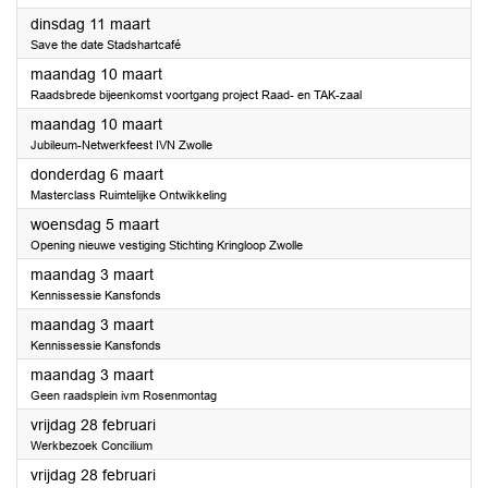
2025
dinsdag 11 maart
Save the date Stadshartcafé
2025
maandag 10 maart
Raadsbrede bijeenkomst voortgang project Raad- en TAK-zaal
2025
maandag 10 maart
Jubileum-Netwerkfeest IVN Zwolle
2025
donderdag 6 maart
Masterclass Ruimtelijke Ontwikkeling
2025
woensdag 5 maart
Opening nieuwe vestiging Stichting Kringloop Zwolle
2025
maandag 3 maart
Kennissessie Kansfonds
2025
maandag 3 maart
Kennissessie Kansfonds
2025
maandag 3 maart
Geen raadsplein ivm Rosenmontag
2025
vrijdag 28 februari
Werkbezoek Concilium
2025
vrijdag 28 februari