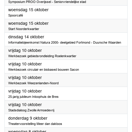
Symposium PROO Overijssel - Seniorvriendelijke stad
2025
woensdag 15 oktober
Spoorcafé
2025
woensdag 15 oktober
Start Noorderkwartier
2025
dinsdag 14 oktober
Informatiebijeenkomst Natura 2000- deelgebied Fortmond - Duursche Waarden
2025
vrijdag 10 oktober
Werkbezoek gebiedsrondleiding Roelenkwartier
2025
vrijdag 10 oktober
Werkbezoek circulair en biobased bouwen Sacon
2025
vrijdag 10 oktober
Werkbezoek Weezenlanden-Noord
2025
vrijdag 10 oktober
25-jarig jubileum Inloophuis de Bres
2025
vrijdag 10 oktober
Stadsdialoog Zwolle Armoedevrij
2025
donderdag 9 oktober
Theatervoorstelling Meer dan dakloos
2025
woensdag 8 oktober