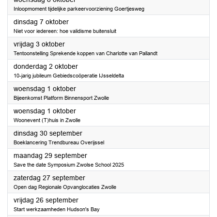
Inloopmoment tijdelijke parkeervoorziening Goertjesweg
2025
dinsdag 7 oktober
Niet voor iedereen: hoe validisme buitensluit
2025
vrijdag 3 oktober
Tentoonstelling Sprekende koppen van Charlotte van Pallandt
2025
donderdag 2 oktober
10-jarig jubileum Gebiedscoöperatie IJsseldelta
2025
woensdag 1 oktober
Bijeenkomst Platform Binnensport Zwolle
2025
woensdag 1 oktober
Woonevent (T)huis in Zwolle
2025
dinsdag 30 september
Boeklancering Trendbureau Overijssel
2025
maandag 29 september
Save the date Symposium Zwolse School 2025
2025
zaterdag 27 september
Open dag Regionale Opvanglocaties Zwolle
2025
vrijdag 26 september
Start werkzaamheden Hudson's Bay