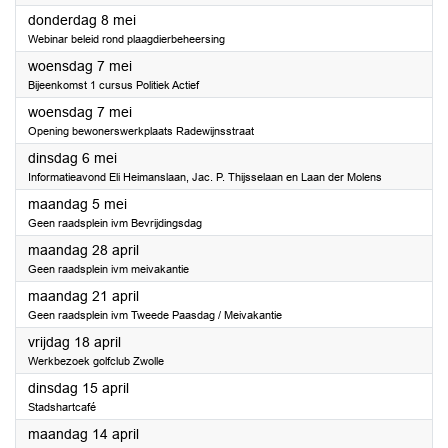
2025
donderdag 8 mei
Webinar beleid rond plaagdierbeheersing
2025
woensdag 7 mei
Bijeenkomst 1 cursus Politiek Actief
2025
woensdag 7 mei
Opening bewonerswerkplaats Radewijnsstraat
2025
dinsdag 6 mei
Informatieavond Eli Heimanslaan, Jac. P. Thijsselaan en Laan der Molens
2025
maandag 5 mei
Geen raadsplein ivm Bevrijdingsdag
2025
maandag 28 april
Geen raadsplein ivm meivakantie
2025
maandag 21 april
Geen raadsplein ivm Tweede Paasdag / Meivakantie
2025
vrijdag 18 april
Werkbezoek golfclub Zwolle
2025
dinsdag 15 april
Stadshartcafé
2025
maandag 14 april