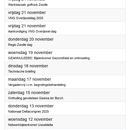
Werkbezoek golfclub Zwolle
2025
vrijdag 21 november
VNG Overijsseldag 2025
2025
vrijdag 21 november
Aankondiging VNG Overijssel-dag
2025
donderdag 20 november
Regio Zwolle dag
2025
woensdag 19 november
GEANNULEERD: Bijeenkomst Gezondheid en ontmoeting
2025
dinsdag 18 november
Technische briefing
2025
maandag 17 november
Vergadervrij i.v.m. begrotingsbehandeling
2025
zaterdag 15 november
Onthulling gevelsteen Gesina ter Borch
2025
donderdag 13 november
Nationaal Deltacongres 2025
2025
woensdag 12 november
Netwerkbijeenkomst IJsseldelta