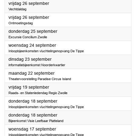
2025
vrijdag 26 september
Vechtdaldag
2025
vrijdag 26 september
Ontmoetingsdag
2025
donderdag 25 september
Excursie Concilium Zwolle
2025
woensdag 24 september
Inloopbijeenkomsten vluchtelingenopvang De Tippe
2025
dinsdag 23 september
informatiebijeenkomst Noorderkwartier
2025
maandag 22 september
Theatervoorstelling Paradise Circus Island
2025
vrijdag 19 september
Raads- en Statenledendag Regio Zwolle
2025
donderdag 18 september
Inloopbijeenkomsten vluchtelingenopvang De Tippe
2025
donderdag 18 september
Bijeenkomst Visie Leefbaar Platteland
2025
woensdag 17 september
Inloopbijeenkomsten vluchtelingenopvang De Tippe