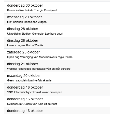
2025
donderdag 30 oktober
Kennisfestival Lokale Energie Overijssel
2025
woensdag 29 oktober
tkn: Indienen technische vragen
2025
dinsdag 28 oktober
Uitnodiging Studium Generale: Leefbare buurt
2025
dinsdag 28 oktober
Havencongres Port of Zwolle
2025
zaterdag 25 oktober
Open dag Vereniging van Modelbouwers regio Zwolle
2025
dinsdag 21 oktober
Webinar 'Spelregels participatie ván en mét burgers'
2025
maandag 20 oktober
Geen raadsplein ivm Herfstvakantie
2025
donderdag 16 oktober
VNG Informatiebijeenkomst lokale omroepen
2025
donderdag 16 oktober
Symposium Ouders van Kind uit de Kast
2025
donderdag 16 oktober