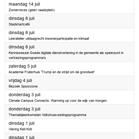
2025
maandag 14 juli
Zomerreces (geen raadsplein)
2025
dinsdag 8 juli
Stadshartcafé
2025
dinsdag 8 juli
Leeratelier uitdaagrecht inwonerparticipatie en klimaat
2025
dinsdag 8 juli
Kennissessie Goede digitale dienstverlening in de gemeente als speerpunt in
verkiezingsprogramma’s
2025
zaterdag 5 juli
Academie Fraterhuis 'Trump en de strijd om de grondwet'
2025
vrijdag 4 juli
Bezoek Spoorzone
2025
donderdag 3 juli
Climate Campus Connects: Warming up voor de wijk van morgen
2025
donderdag 3 juli
Themabijeenkomsten Volkshuisvestingsprogramma
2025
dinsdag 1 juli
Viering Keti Koti
2025
dinsdag 1 juli