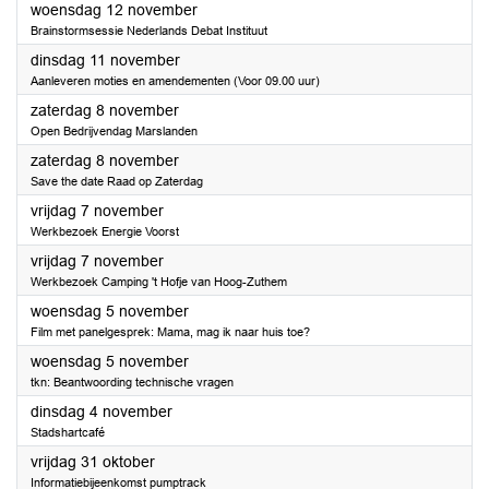
2025
woensdag 12 november
Brainstormsessie Nederlands Debat Instituut
2025
dinsdag 11 november
Aanleveren moties en amendementen (Voor 09.00 uur)
2025
zaterdag 8 november
Open Bedrijvendag Marslanden
2025
zaterdag 8 november
Save the date Raad op Zaterdag
2025
vrijdag 7 november
Werkbezoek Energie Voorst
2025
vrijdag 7 november
Werkbezoek Camping 't Hofje van Hoog-Zuthem
2025
woensdag 5 november
Film met panelgesprek: Mama, mag ik naar huis toe?
2025
woensdag 5 november
tkn: Beantwoording technische vragen
2025
dinsdag 4 november
Stadshartcafé
2025
vrijdag 31 oktober
Informatiebijeenkomst pumptrack