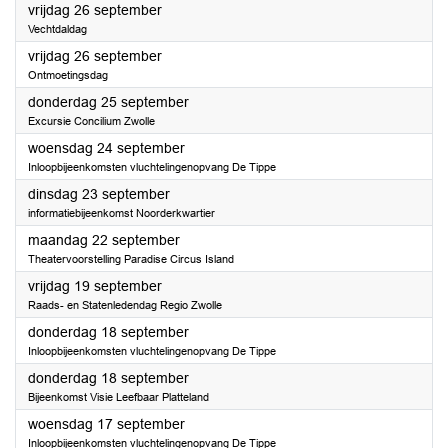
2025
vrijdag 26 september
Vechtdaldag
2025
vrijdag 26 september
Ontmoetingsdag
2025
donderdag 25 september
Excursie Concilium Zwolle
2025
woensdag 24 september
Inloopbijeenkomsten vluchtelingenopvang De Tippe
2025
dinsdag 23 september
informatiebijeenkomst Noorderkwartier
2025
maandag 22 september
Theatervoorstelling Paradise Circus Island
2025
vrijdag 19 september
Raads- en Statenledendag Regio Zwolle
2025
donderdag 18 september
Inloopbijeenkomsten vluchtelingenopvang De Tippe
2025
donderdag 18 september
Bijeenkomst Visie Leefbaar Platteland
2025
woensdag 17 september
Inloopbijeenkomsten vluchtelingenopvang De Tippe