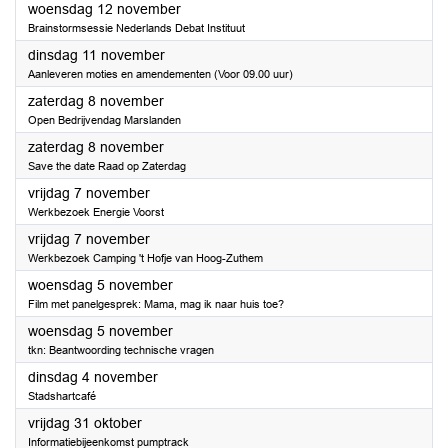
2025
woensdag 12 november
Brainstormsessie Nederlands Debat Instituut
2025
dinsdag 11 november
Aanleveren moties en amendementen (Voor 09.00 uur)
2025
zaterdag 8 november
Open Bedrijvendag Marslanden
2025
zaterdag 8 november
Save the date Raad op Zaterdag
2025
vrijdag 7 november
Werkbezoek Energie Voorst
2025
vrijdag 7 november
Werkbezoek Camping 't Hofje van Hoog-Zuthem
2025
woensdag 5 november
Film met panelgesprek: Mama, mag ik naar huis toe?
2025
woensdag 5 november
tkn: Beantwoording technische vragen
2025
dinsdag 4 november
Stadshartcafé
2025
vrijdag 31 oktober
Informatiebijeenkomst pumptrack