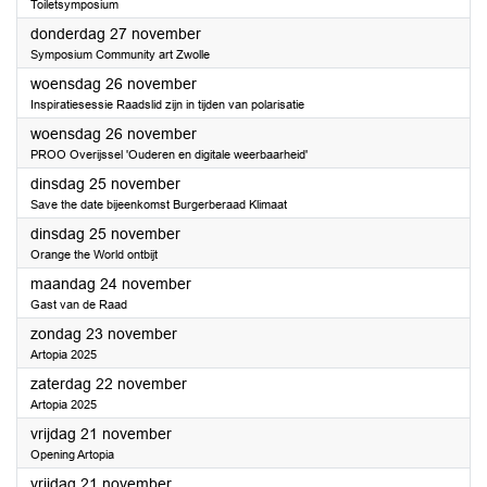
Toiletsymposium
2025
donderdag 27 november
Symposium Community art Zwolle
2025
woensdag 26 november
Inspiratiesessie Raadslid zijn in tijden van polarisatie
2025
woensdag 26 november
PROO Overijssel 'Ouderen en digitale weerbaarheid'
2025
dinsdag 25 november
Save the date bijeenkomst Burgerberaad Klimaat
2025
dinsdag 25 november
Orange the World ontbijt
2025
maandag 24 november
Gast van de Raad
2025
zondag 23 november
Artopia 2025
2025
zaterdag 22 november
Artopia 2025
2025
vrijdag 21 november
Opening Artopia
2025
vrijdag 21 november