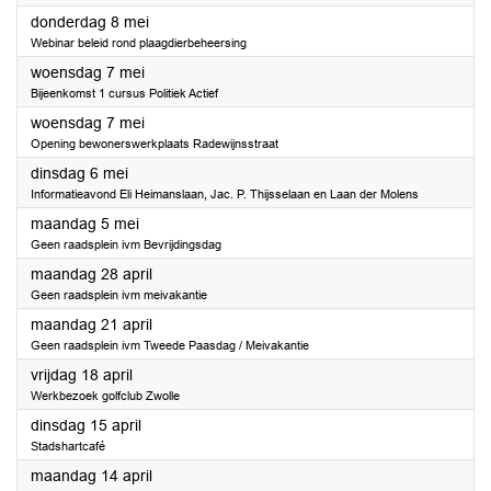
2025
donderdag 8 mei
Webinar beleid rond plaagdierbeheersing
2025
woensdag 7 mei
Bijeenkomst 1 cursus Politiek Actief
2025
woensdag 7 mei
Opening bewonerswerkplaats Radewijnsstraat
2025
dinsdag 6 mei
Informatieavond Eli Heimanslaan, Jac. P. Thijsselaan en Laan der Molens
2025
maandag 5 mei
Geen raadsplein ivm Bevrijdingsdag
2025
maandag 28 april
Geen raadsplein ivm meivakantie
2025
maandag 21 april
Geen raadsplein ivm Tweede Paasdag / Meivakantie
2025
vrijdag 18 april
Werkbezoek golfclub Zwolle
2025
dinsdag 15 april
Stadshartcafé
2025
maandag 14 april