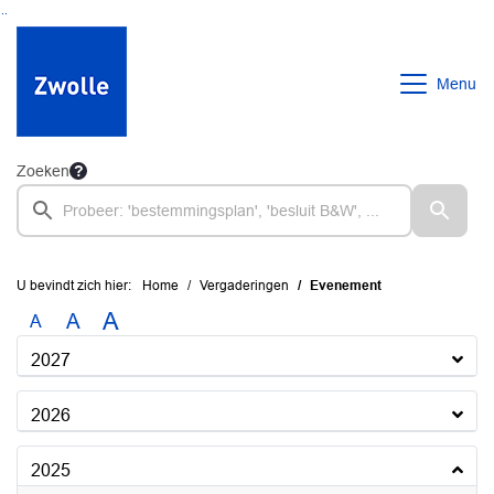
Ga naar de inhoud van deze pagina
Ga naar het zoeken
Ga naar het menu
Menu
Zoeken
U bevindt zich hier:
Home
Vergaderingen
Evenement
A
A
A
2027
2026
2025