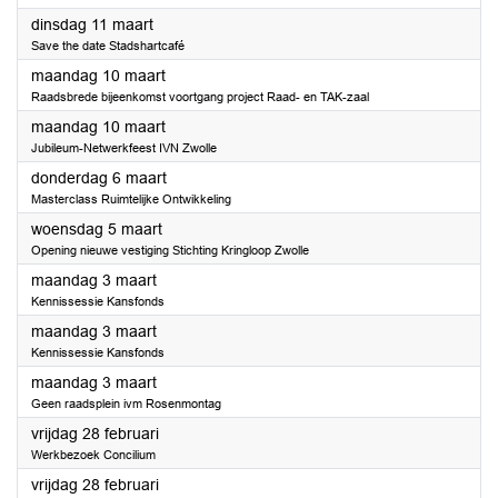
2025
dinsdag 11 maart
Save the date Stadshartcafé
2025
maandag 10 maart
Raadsbrede bijeenkomst voortgang project Raad- en TAK-zaal
2025
maandag 10 maart
Jubileum-Netwerkfeest IVN Zwolle
2025
donderdag 6 maart
Masterclass Ruimtelijke Ontwikkeling
2025
woensdag 5 maart
Opening nieuwe vestiging Stichting Kringloop Zwolle
2025
maandag 3 maart
Kennissessie Kansfonds
2025
maandag 3 maart
Kennissessie Kansfonds
2025
maandag 3 maart
Geen raadsplein ivm Rosenmontag
2025
vrijdag 28 februari
Werkbezoek Concilium
2025
vrijdag 28 februari