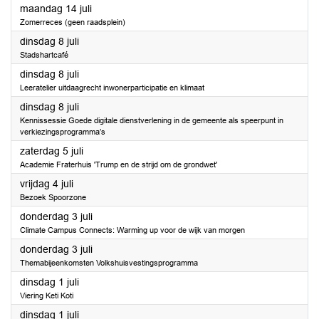
2025
maandag 14 juli
Zomerreces (geen raadsplein)
2025
dinsdag 8 juli
Stadshartcafé
2025
dinsdag 8 juli
Leeratelier uitdaagrecht inwonerparticipatie en klimaat
2025
dinsdag 8 juli
Kennissessie Goede digitale dienstverlening in de gemeente als speerpunt in
verkiezingsprogramma’s
2025
zaterdag 5 juli
Academie Fraterhuis 'Trump en de strijd om de grondwet'
2025
vrijdag 4 juli
Bezoek Spoorzone
2025
donderdag 3 juli
Climate Campus Connects: Warming up voor de wijk van morgen
2025
donderdag 3 juli
Themabijeenkomsten Volkshuisvestingsprogramma
2025
dinsdag 1 juli
Viering Keti Koti
2025
dinsdag 1 juli