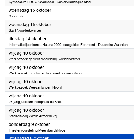
Symposium PROO Overijssel - Seniorvriendelijke stad
2025
woensdag 15 oktober
Spoorcafé
2025
woensdag 15 oktober
Start Noorderkwartier
2025
dinsdag 14 oktober
Informatiebijeenkomst Natura 2000- deelgebied Fortmond - Duursche Waarden
2025
vrijdag 10 oktober
Werkbezoek gebiedsrondleiding Roelenkwartier
2025
vrijdag 10 oktober
Werkbezoek circulair en biobased bouwen Sacon
2025
vrijdag 10 oktober
Werkbezoek Weezenlanden-Noord
2025
vrijdag 10 oktober
25-jarig jubileum Inloophuis de Bres
2025
vrijdag 10 oktober
Stadsdialoog Zwolle Armoedevrij
2025
donderdag 9 oktober
Theatervoorstelling Meer dan dakloos
2025
woensdag 8 oktober