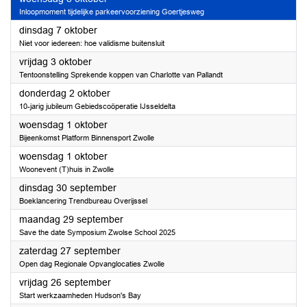
Inloopmoment tijdelijke parkeervoorziening Goertjesweg
2025
dinsdag 7 oktober
Niet voor iedereen: hoe validisme buitensluit
2025
vrijdag 3 oktober
Tentoonstelling Sprekende koppen van Charlotte van Pallandt
2025
donderdag 2 oktober
10-jarig jubileum Gebiedscoöperatie IJsseldelta
2025
woensdag 1 oktober
Bijeenkomst Platform Binnensport Zwolle
2025
woensdag 1 oktober
Woonevent (T)huis in Zwolle
2025
dinsdag 30 september
Boeklancering Trendbureau Overijssel
2025
maandag 29 september
Save the date Symposium Zwolse School 2025
2025
zaterdag 27 september
Open dag Regionale Opvanglocaties Zwolle
2025
vrijdag 26 september
Start werkzaamheden Hudson's Bay