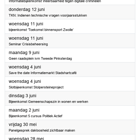
Informatiebijeenkomst Weerbaarheid tegen digitale criminelen
2025
donderdag 12 juni
TKN: Indienen technische vragen voorjaarsstukken
2025
woensdag 11 juni
bijeenkomst ‘Toekomst binnensport Zwolle’
2025
woensdag 11 juni
Seminar Crisisbeheersing
2025
maandag 9 juni
Geen raadsplein ivm Tweede Pinksterdag
2025
woensdag 4 juni
Save the date Informatiemarkt Stadshartcafé
2025
woensdag 4 juni
Slotbijeenkomst Stolpersteineproject
2025
dinsdag 3 juni
Bijeenkomst Gemeenschapszin in wonen en werken
2025
maandag 2 juni
Bijeenkomst 5 cursus Politiek Actief
2025
vrijdag 30 mei
Panelgesprek dakloosheid zichtbaar maken
2025
woensdag 28 mei