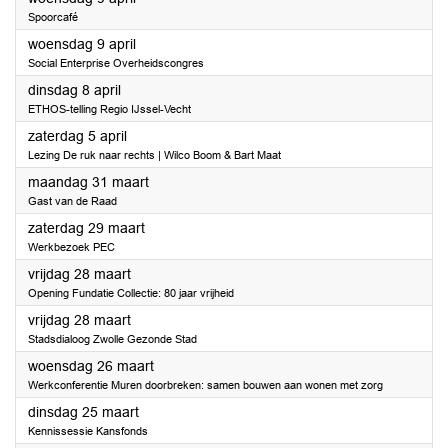
Spoorcafé
2025
woensdag 9 april
Social Enterprise Overheidscongres
2025
dinsdag 8 april
ETHOS-telling Regio IJssel-Vecht
2025
zaterdag 5 april
Lezing De ruk naar rechts | Wilco Boom & Bart Maat
2025
maandag 31 maart
Gast van de Raad
2025
zaterdag 29 maart
Werkbezoek PEC
2025
vrijdag 28 maart
Opening Fundatie Collectie: 80 jaar vrijheid
2025
vrijdag 28 maart
Stadsdialoog Zwolle Gezonde Stad
2025
woensdag 26 maart
Werkconferentie Muren doorbreken: samen bouwen aan wonen met zorg
2025
dinsdag 25 maart
Kennissessie Kansfonds