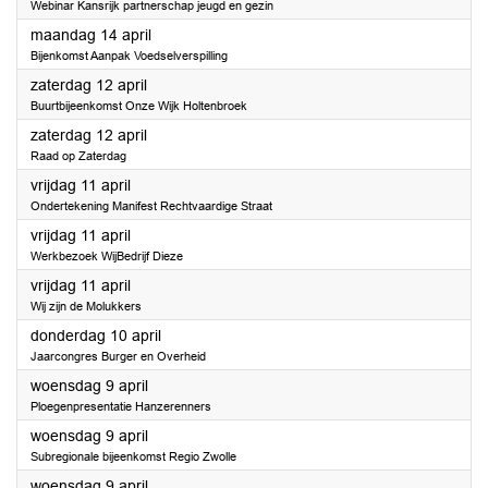
Webinar Kansrijk partnerschap jeugd en gezin
2025
maandag 14 april
Bijenkomst Aanpak Voedselverspilling
2025
zaterdag 12 april
Buurtbijeenkomst Onze Wijk Holtenbroek
2025
zaterdag 12 april
Raad op Zaterdag
2025
vrijdag 11 april
Ondertekening Manifest Rechtvaardige Straat
2025
vrijdag 11 april
Werkbezoek WijBedrijf Dieze
2025
vrijdag 11 april
Wij zijn de Molukkers
2025
donderdag 10 april
Jaarcongres Burger en Overheid
2025
woensdag 9 april
Ploegenpresentatie Hanzerenners
2025
woensdag 9 april
Subregionale bijeenkomst Regio Zwolle
2025
woensdag 9 april