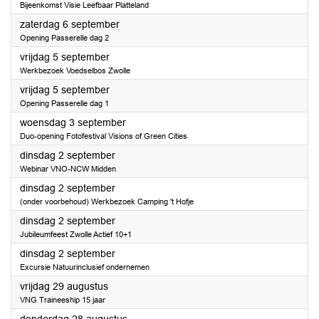
Bijeenkomst Visie Leefbaar Platteland
2025
zaterdag 6 september
Opening Passerelle dag 2
2025
vrijdag 5 september
Werkbezoek Voedselbos Zwolle
2025
vrijdag 5 september
Opening Passerelle dag 1
2025
woensdag 3 september
Duo-opening Fotofestival Visions of Green Cities
2025
dinsdag 2 september
Webinar VNO-NCW Midden
2025
dinsdag 2 september
(onder voorbehoud) Werkbezoek Camping 't Hofje
2025
dinsdag 2 september
Jubileumfeest Zwolle Actief 10+1
2025
dinsdag 2 september
Excursie Natuurinclusief ondernemen
2025
vrijdag 29 augustus
VNG Traineeship 15 jaar
2025