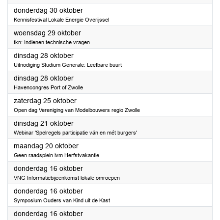
2025
donderdag 30 oktober
Kennisfestival Lokale Energie Overijssel
2025
woensdag 29 oktober
tkn: Indienen technische vragen
2025
dinsdag 28 oktober
Uitnodiging Studium Generale: Leefbare buurt
2025
dinsdag 28 oktober
Havencongres Port of Zwolle
2025
zaterdag 25 oktober
Open dag Vereniging van Modelbouwers regio Zwolle
2025
dinsdag 21 oktober
Webinar 'Spelregels participatie ván en mét burgers'
2025
maandag 20 oktober
Geen raadsplein ivm Herfstvakantie
2025
donderdag 16 oktober
VNG Informatiebijeenkomst lokale omroepen
2025
donderdag 16 oktober
Symposium Ouders van Kind uit de Kast
2025
donderdag 16 oktober