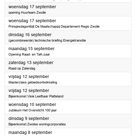
2025
woensdag 17 september
opening Huurteam Zwolle
2025
woensdag 17 september
Prinsjesdagontbijt De Maatschappij Departement Regio Zwolle
2025
dinsdag 16 september
(gecombineerde) technische briefing Energietransitie
2025
maandag 15 september
Opening Raad- en TaK-zaal
2025
zaterdag 13 september
Raad op Zaterdag
2025
vrijdag 12 september
Masterclass gebiedsontwikkeling
2025
vrijdag 12 september
Bijeenkomst Visie Leefbaar Platteland
2025
woensdag 10 september
Jubileum Het Oversticht 100 jaar
2025
dinsdag 9 september
Bijeenkomst Zwolse woningcorporaties
2025
maandag 8 september