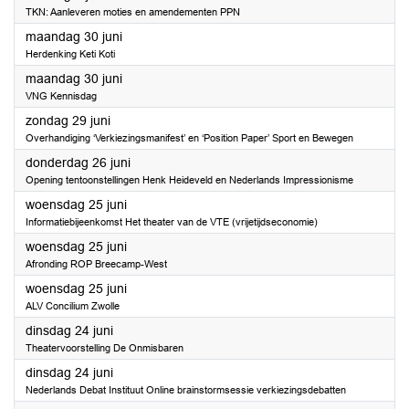
TKN: Aanleveren moties en amendementen PPN
2025
maandag 30 juni
Herdenking Keti Koti
2025
maandag 30 juni
VNG Kennisdag
2025
zondag 29 juni
Overhandiging ‘Verkiezingsmanifest’ en ‘Position Paper’ Sport en Bewegen
2025
donderdag 26 juni
Opening tentoonstellingen Henk Heideveld en Nederlands Impressionisme
2025
woensdag 25 juni
Informatiebijeenkomst Het theater van de VTE (vrijetijdseconomie)
2025
woensdag 25 juni
Afronding ROP Breecamp-West
2025
woensdag 25 juni
ALV Concilium Zwolle
2025
dinsdag 24 juni
Theatervoorstelling De Onmisbaren
2025
dinsdag 24 juni
Nederlands Debat Instituut Online brainstormsessie verkiezingsdebatten