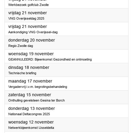
Werkbezoek golfclub Zwolle
2025
vrijdag 21 november
VNG Overijsseldag 2025
2025
vrijdag 21 november
Aankondiging VNG Overijssel-dag
2025
donderdag 20 november
Regio Zwolle dag
2025
woensdag 19 november
GEANNULEERD: Bijeenkomst Gezondheid en ontmoeting
2025
dinsdag 18 november
Technische briefing
2025
maandag 17 november
Vergadervrij i.v.m. begrotingsbehandeling
2025
zaterdag 15 november
Onthulling gevelsteen Gesina ter Borch
2025
donderdag 13 november
Nationaal Deltacongres 2025
2025
woensdag 12 november
Netwerkbijeenkomst IJsseldelta