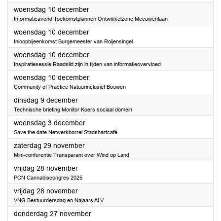
2025
woensdag 10 december
Informatieavond Toekomstplannen Ontwikkelzone Meeuwenlaan
2025
woensdag 10 december
Inloopbijeenkomst Burgemeester van Roijensingel
2025
woensdag 10 december
Inspiratiesessie Raadslid zijn in tijden van informatieovervloed
2025
woensdag 10 december
Community of Practice Natuurinclusief Bouwen
2025
dinsdag 9 december
Technische briefing Monitor Koers sociaal domein
2025
woensdag 3 december
Save the date Netwerkborrel Stadshartcafé
2025
zaterdag 29 november
Mini-conferentie Transparant over Wind op Land
2025
vrijdag 28 november
PCN Cannabiscongres 2025
2025
vrijdag 28 november
VNG Bestuurdersdag en Najaars ALV
2025
donderdag 27 november